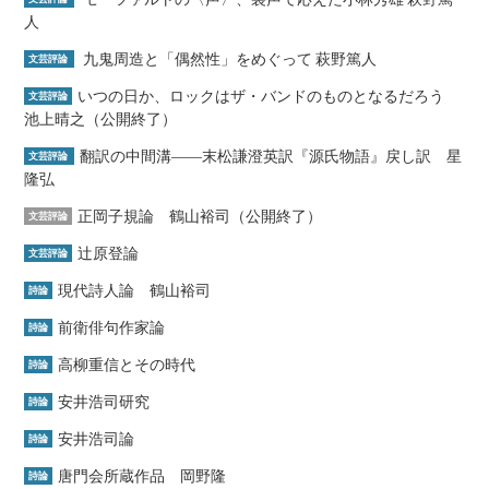
人
九鬼周造と「偶然性」をめぐって 萩野篤人
文芸評論
いつの日か、ロックはザ・バンドのものとなるだろう
文芸評論
池上晴之（公開終了）
翻訳の中間溝――末松謙澄英訳『源氏物語』戻し訳 星
文芸評論
隆弘
正岡子規論 鶴山裕司（公開終了）
文芸評論
辻原登論
文芸評論
現代詩人論 鶴山裕司
詩論
前衛俳句作家論
詩論
高柳重信とその時代
詩論
安井浩司研究
詩論
安井浩司論
詩論
唐門会所蔵作品 岡野隆
詩論