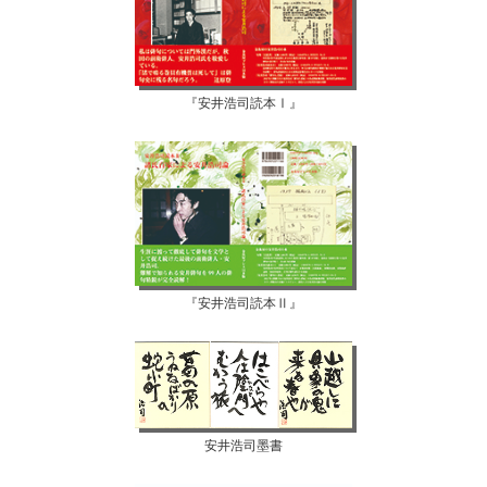
『安井浩司読本Ⅰ』
『安井浩司読本Ⅱ』
安井浩司墨書