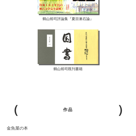
鶴山裕司評論集『夏目漱石論』
鶴山裕司既刊書籍
作品
金魚屋の本