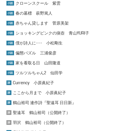
クローンスクール 紫雲
小説
春の墓標 萩野篤人
小説
赤ちゃん貸します 菅原美架
小説
ショッキングピンクの痰壺 青山YURI子
小説
僕が詩人に･･･ 小松剛生
小説
偏態パズル 三浦俊彦
小説
家を看取る日 山田隆道
小説
ツルツルちゃん2 仙田学
小説
Currency 小原眞紀子
詩
ここから月まで 小原眞紀子
詩
鶴山裕司 連作詩『聖遠耳 日日新』
詩
聖遠耳 鶴山裕司（公開終了）
詩
羽沢 鶴山裕司（公開終了）
詩