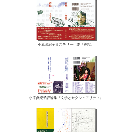
小原眞紀子ミステリー小説『香獣』
小原眞紀子評論集『文学とセクシュアリティ』