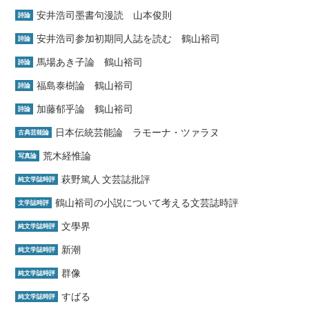
安井浩司墨書句漫読 山本俊則
詩論
安井浩司参加初期同人誌を読む 鶴山裕司
詩論
馬場あき子論 鶴山裕司
詩論
福島泰樹論 鶴山裕司
詩論
加藤郁乎論 鶴山裕司
詩論
日本伝統芸能論 ラモーナ・ツァラヌ
古典芸能論
荒木経惟論
写真論
萩野篤人 文芸誌批評
純文学誌時評
鶴山裕司の小説について考える文芸誌時評
文学誌時評
文學界
純文学誌時評
新潮
純文学誌時評
群像
純文学誌時評
すばる
純文学誌時評