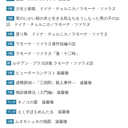
少女と銀狐 ドイナ・チェルニカ／ラモーナ・ツァラヌ
小説
実のにがい桜の木と生きる気もちをうしなった男の子のお
小説
話 ドイナ・チェルニカ／ラモーナ・ツァラヌ
渡り鳥 ドイナ・チェルニカ／ラモーナ・ツァラヌ
小説
ラモーナ・ツァラヌ連作短編小説
小説
ラモーナ・ツァラヌ『蓮・十二時』
小説
ルチアン・ブラガ詩集 ラモーナ・ツァラヌ訳
詩
ビューチーコンテスト 遠藤徹
小説
虚構探偵―『三四郎』殺人事件― 遠藤徹
小説
物語健康法（入門編） 遠藤徹
小説
キノコの森 遠藤徹
マンガ
えくすぽえめんたる 遠藤徹
マンガ
ムネモシュネの地図 遠藤徹
小説