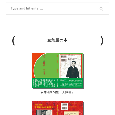
金魚屋の本
安井浩司句集『天獄書』