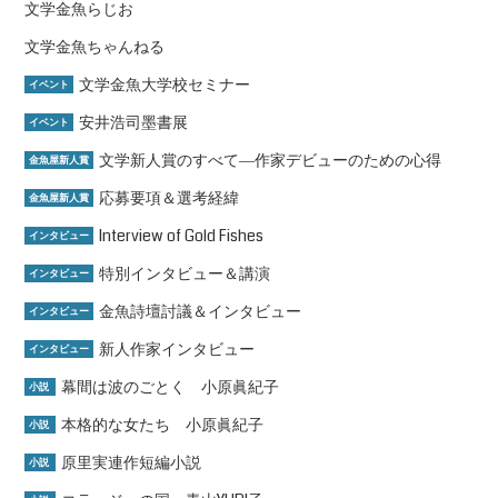
文学金魚らじお
文学金魚ちゃんねる
文学金魚大学校セミナー
イベント
安井浩司墨書展
イベント
文学新人賞のすべて―作家デビューのための心得
金魚屋新人賞
応募要項＆選考経緯
金魚屋新人賞
Interview of Gold Fishes
インタビュー
特別インタビュー＆講演
インタビュー
金魚詩壇討議＆インタビュー
インタビュー
新人作家インタビュー
インタビュー
幕間は波のごとく 小原眞紀子
小説
本格的な女たち 小原眞紀子
小説
原里実連作短編小説
小説