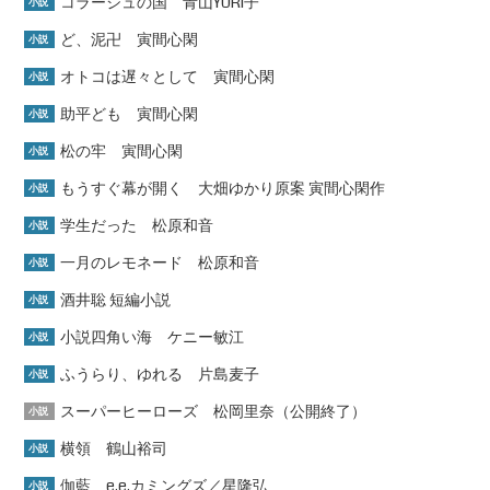
コラージュの国 青山YURI子
小説
ど、泥卍 寅間心閑
小説
オトコは遅々として 寅間心閑
小説
助平ども 寅間心閑
小説
松の牢 寅間心閑
小説
もうすぐ幕が開く 大畑ゆかり原案 寅間心閑作
小説
学生だった 松原和音
小説
一月のレモネード 松原和音
小説
酒井聡 短編小説
小説
小説四角い海 ケニー敏江
小説
ふうらり、ゆれる 片島麦子
小説
スーパーヒーローズ 松岡里奈（公開終了）
小説
横領 鶴山裕司
小説
伽藍 e.e.カミングズ／星隆弘
小説