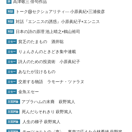
高津敬三 俳句作品
詩
トーク@セクシュアリティ― 小原眞紀×三浦俊彦
対話
対話『エンニスの誘惑』小原眞紀子×エンニス
対話
日本の詩の原理 池上晴之×鶴山裕司
対話
貧乏のたまもの 酒井聡
エセー
りょんさんのときどき集中連載
エセー
詩人のための投資術 小原眞紀子
エセー
あなたが泣けるもの
エセー
交差する物語 ラモーナ・ツァラヌ
エセー
金魚エセー
エセー
アブラハムの末裔 萩野篤人
文芸評論
死んだらそれきり 萩野篤人
文芸評論
人生の梯子 萩野篤人
文芸評論
モーツァルトの〈声〉、裏声で応えた小林秀雄 萩野篤
文芸評論