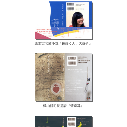
原里実恋愛小説『佐藤くん、大好き』
鶴山裕司長篇詩『聖遠耳』