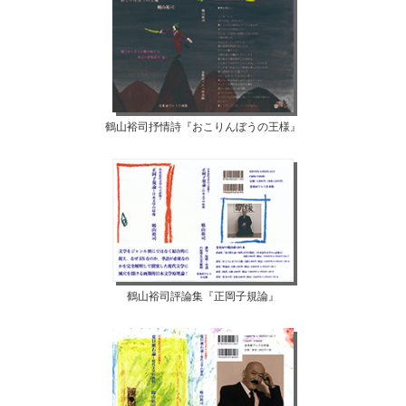
鶴山裕司抒情詩『おこりんぼうの王様』
鶴山裕司評論集『正岡子規論』