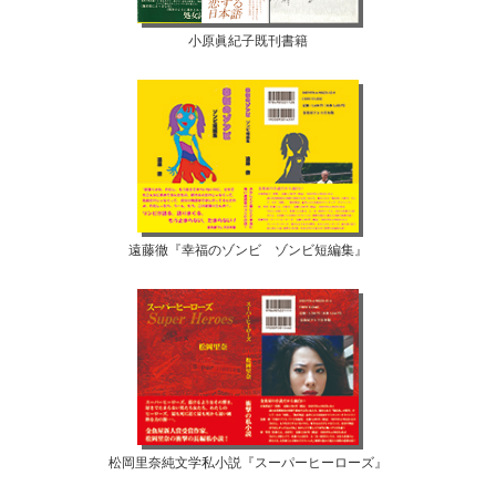
小原眞紀子既刊書籍
遠藤徹『幸福のゾンビ ゾンビ短編集』
松岡里奈純文学私小説『スーパーヒーローズ』