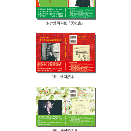
安井浩司句集『天獄書』
『安井浩司読本Ⅰ』
『安井浩司読本Ⅱ』