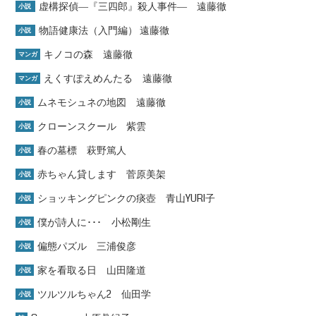
虚構探偵―『三四郎』殺人事件― 遠藤徹
小説
物語健康法（入門編） 遠藤徹
小説
キノコの森 遠藤徹
マンガ
えくすぽえめんたる 遠藤徹
マンガ
ムネモシュネの地図 遠藤徹
小説
クローンスクール 紫雲
小説
春の墓標 萩野篤人
小説
赤ちゃん貸します 菅原美架
小説
ショッキングピンクの痰壺 青山YURI子
小説
僕が詩人に･･･ 小松剛生
小説
偏態パズル 三浦俊彦
小説
家を看取る日 山田隆道
小説
ツルツルちゃん2 仙田学
小説