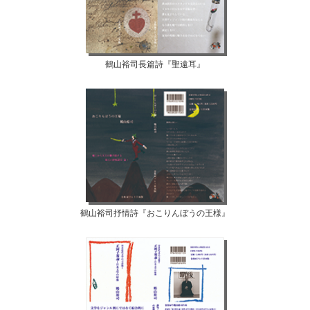
鶴山裕司長篇詩『聖遠耳』
鶴山裕司抒情詩『おこりんぼうの王様』