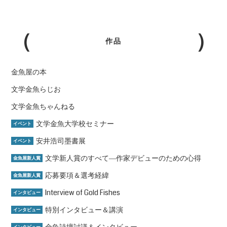
作品
金魚屋の本
文学金魚らじお
文学金魚ちゃんねる
文学金魚大学校セミナー
イベント
安井浩司墨書展
イベント
文学新人賞のすべて―作家デビューのための心得
金魚屋新人賞
応募要項＆選考経緯
金魚屋新人賞
Interview of Gold Fishes
インタビュー
特別インタビュー＆講演
インタビュー
金魚詩壇討議＆インタビュー
インタビュー