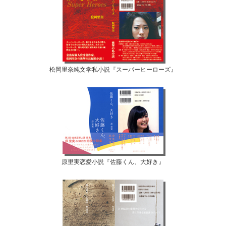
松岡里奈純文学私小説『スーパーヒーローズ』
原里実恋愛小説『佐藤くん、大好き』