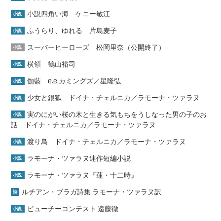
小説四角い海 ケニー敏江
小説
ふうらり、ゆれる 片島麦子
小説
スーパーヒーローズ 松岡里奈（公開終了）
小説
横領 鶴山裕司
小説
伽藍 e.e.カミングズ／星隆弘
小説
少女と銀狐 ドイナ・チェルニカ／ラモーナ・ツァラヌ
小説
実のにがい桜の木と生きる気もちをうしなった男の子のお
小説
話 ドイナ・チェルニカ／ラモーナ・ツァラヌ
渡り鳥 ドイナ・チェルニカ／ラモーナ・ツァラヌ
小説
ラモーナ・ツァラヌ連作短編小説
小説
ラモーナ・ツァラヌ『蓮・十二時』
小説
ルチアン・ブラガ詩集 ラモーナ・ツァラヌ訳
詩
ビューチーコンテスト 遠藤徹
小説