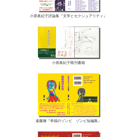
小原眞紀子評論集『文学とセクシュアリティ』
小原眞紀子既刊書籍
遠藤徹『幸福のゾンビ ゾンビ短編集』