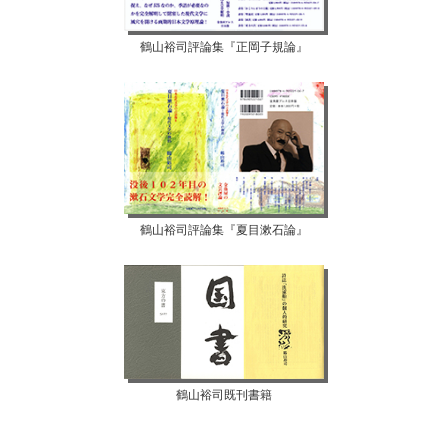
鶴山裕司評論集『正岡子規論』
鶴山裕司評論集『夏目漱石論』
鶴山裕司既刊書籍