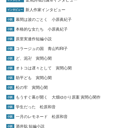
新人作家インタビュー
インタビュー
幕間は波のごとく 小原眞紀子
小説
本格的な女たち 小原眞紀子
小説
原里実連作短編小説
小説
コラージュの国 青山YURI子
小説
ど、泥卍 寅間心閑
小説
オトコは遅々として 寅間心閑
小説
助平ども 寅間心閑
小説
松の牢 寅間心閑
小説
もうすぐ幕が開く 大畑ゆかり原案 寅間心閑作
小説
学生だった 松原和音
小説
一月のレモネード 松原和音
小説
酒井聡 短編小説
小説