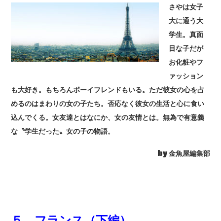
さやは女子
大に通う大
学生。真面
目な子だが
お化粧やフ
ァッション
も大好き。もちろんボーイフレンドもいる。ただ彼女の心を占
めるのはまわりの女の子たち。否応なく彼女の生活と心に食い
込んでくる。女友達とはなにか、女の友情とは。無為で有意義
な〝学生だった〟女の子の物語。
by 金魚屋編集部
５ フランス（下編）