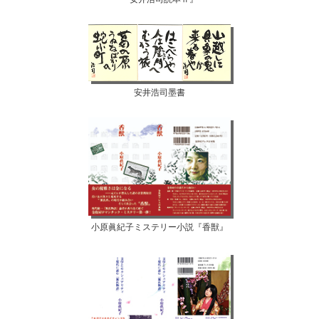
安井浩司墨書
小原眞紀子ミステリー小説『香獣』