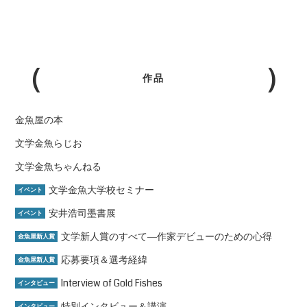
作品
金魚屋の本
文学金魚らじお
文学金魚ちゃんねる
文学金魚大学校セミナー
イベント
安井浩司墨書展
イベント
文学新人賞のすべて―作家デビューのための心得
金魚屋新人賞
応募要項＆選考経緯
金魚屋新人賞
Interview of Gold Fishes
インタビュー
特別インタビュー＆講演
インタビュー