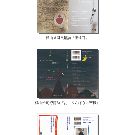
鶴山裕司長篇詩『聖遠耳』
鶴山裕司抒情詩『おこりんぼうの王様』