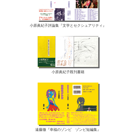
小原眞紀子評論集『文学とセクシュアリティ』
小原眞紀子既刊書籍
遠藤徹『幸福のゾンビ ゾンビ短編集』