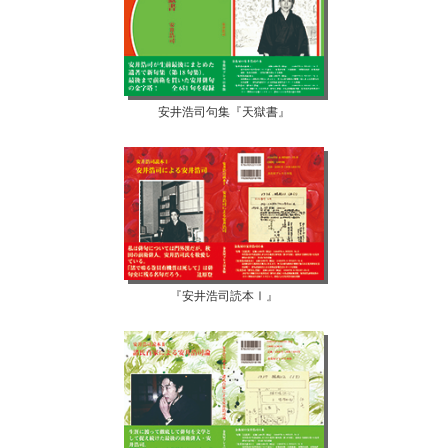
安井浩司句集『天獄書』
『安井浩司読本Ⅰ』