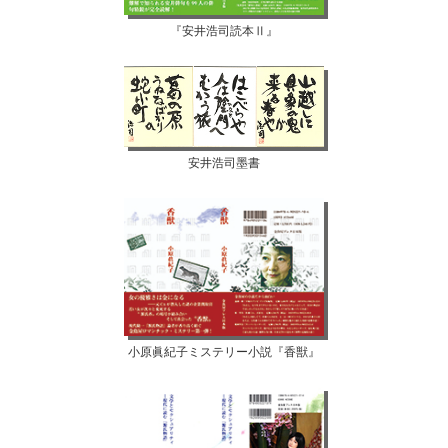
『安井浩司読本Ⅱ』
安井浩司墨書
小原眞紀子ミステリー小説『香獣』