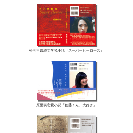
松岡里奈純文学私小説『スーパーヒーローズ』
原里実恋愛小説『佐藤くん、大好き』