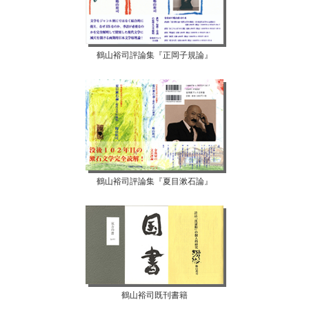
鶴山裕司評論集『正岡子規論』
鶴山裕司評論集『夏目漱石論』
鶴山裕司既刊書籍