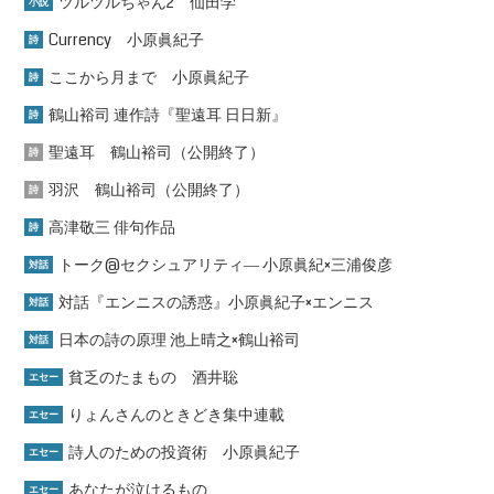
ツルツルちゃん2 仙田学
小説
Currency 小原眞紀子
詩
ここから月まで 小原眞紀子
詩
鶴山裕司 連作詩『聖遠耳 日日新』
詩
聖遠耳 鶴山裕司（公開終了）
詩
羽沢 鶴山裕司（公開終了）
詩
高津敬三 俳句作品
詩
トーク@セクシュアリティ― 小原眞紀×三浦俊彦
対話
対話『エンニスの誘惑』小原眞紀子×エンニス
対話
日本の詩の原理 池上晴之×鶴山裕司
対話
貧乏のたまもの 酒井聡
エセー
りょんさんのときどき集中連載
エセー
詩人のための投資術 小原眞紀子
エセー
あなたが泣けるもの
エセー