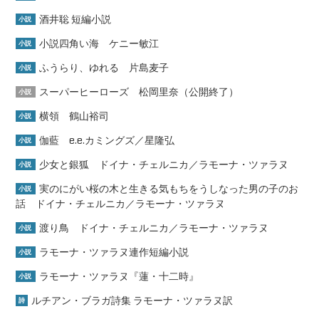
酒井聡 短編小説
小説
小説四角い海 ケニー敏江
小説
ふうらり、ゆれる 片島麦子
小説
スーパーヒーローズ 松岡里奈（公開終了）
小説
横領 鶴山裕司
小説
伽藍 e.e.カミングズ／星隆弘
小説
少女と銀狐 ドイナ・チェルニカ／ラモーナ・ツァラヌ
小説
実のにがい桜の木と生きる気もちをうしなった男の子のお
小説
話 ドイナ・チェルニカ／ラモーナ・ツァラヌ
渡り鳥 ドイナ・チェルニカ／ラモーナ・ツァラヌ
小説
ラモーナ・ツァラヌ連作短編小説
小説
ラモーナ・ツァラヌ『蓮・十二時』
小説
ルチアン・ブラガ詩集 ラモーナ・ツァラヌ訳
詩