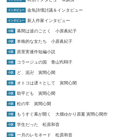
金魚詩壇討議＆インタビュー
インタビュー
新人作家インタビュー
インタビュー
幕間は波のごとく 小原眞紀子
小説
本格的な女たち 小原眞紀子
小説
原里実連作短編小説
小説
コラージュの国 青山YURI子
小説
ど、泥卍 寅間心閑
小説
オトコは遅々として 寅間心閑
小説
助平ども 寅間心閑
小説
松の牢 寅間心閑
小説
もうすぐ幕が開く 大畑ゆかり原案 寅間心閑作
小説
学生だった 松原和音
小説
一月のレモネード 松原和音
小説