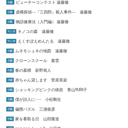
ビューチーコンテスト 遠藤徹
小説
虚構探偵―『三四郎』殺人事件― 遠藤徹
小説
物語健康法（入門編） 遠藤徹
小説
キノコの森 遠藤徹
マンガ
えくすぽえめんたる 遠藤徹
マンガ
ムネモシュネの地図 遠藤徹
小説
クローンスクール 紫雲
小説
春の墓標 萩野篤人
小説
赤ちゃん貸します 菅原美架
小説
ショッキングピンクの痰壺 青山YURI子
小説
僕が詩人に･･･ 小松剛生
小説
偏態パズル 三浦俊彦
小説
家を看取る日 山田隆道
小説