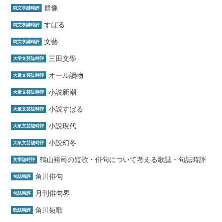
群像
純文学誌時評
すばる
純文学誌時評
文藝
純文学誌時評
三田文學
大学文芸誌時評
オール讀物
大衆文芸誌時評
小説新潮
大衆文芸誌時評
小説すばる
大衆文芸誌時評
小説現代
大衆文芸誌時評
小説幻冬
大衆文芸誌時評
鶴山裕司の短歌・俳句について考える歌誌・句誌時評
文学誌時評
角川俳句
句誌時評
月刊俳句界
句誌時評
角川短歌
歌誌時評