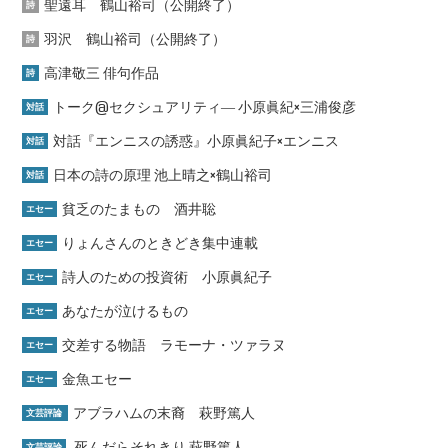
聖遠耳 鶴山裕司（公開終了）
詩
羽沢 鶴山裕司（公開終了）
詩
高津敬三 俳句作品
詩
トーク@セクシュアリティ― 小原眞紀×三浦俊彦
対話
対話『エンニスの誘惑』小原眞紀子×エンニス
対話
日本の詩の原理 池上晴之×鶴山裕司
対話
貧乏のたまもの 酒井聡
エセー
りょんさんのときどき集中連載
エセー
詩人のための投資術 小原眞紀子
エセー
あなたが泣けるもの
エセー
交差する物語 ラモーナ・ツァラヌ
エセー
金魚エセー
エセー
アブラハムの末裔 萩野篤人
文芸評論
死んだらそれきり 萩野篤人
文芸評論