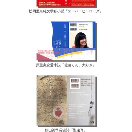
松岡里奈純文学私小説『スーパーヒーローズ』
原里実恋愛小説『佐藤くん、大好き』
鶴山裕司長篇詩『聖遠耳』