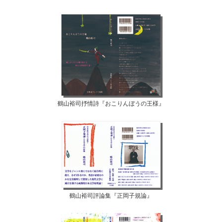
鶴山裕司抒情詩『おこりんぼうの王様』
鶴山裕司評論集『正岡子規論』