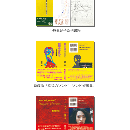
小原眞紀子既刊書籍
遠藤徹『幸福のゾンビ ゾンビ短編集』