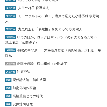
人生の梯子 萩野篤人
文芸評論
モーツァルトの〈声〉、裏声で応えた小林秀雄 萩野篤
文芸評論
人
九鬼周造と「偶然性」をめぐって 萩野篤人
文芸評論
いつの日か、ロックはザ・バンドのものとなるだろう
文芸評論
池上晴之（公開終了）
翻訳の中間溝――末松謙澄英訳『源氏物語』戻し訳 星
文芸評論
隆弘
正岡子規論 鶴山裕司（公開終了）
文芸評論
辻原登論
文芸評論
現代詩人論 鶴山裕司
詩論
前衛俳句作家論
詩論
高柳重信とその時代
詩論
安井浩司研究
詩論