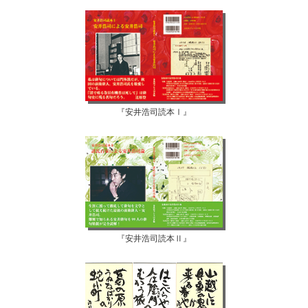
『安井浩司読本Ⅰ』
『安井浩司読本Ⅱ』