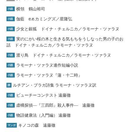
横領 鶴山裕司
小説
伽藍 e.e.カミングズ／星隆弘
小説
少女と銀狐 ドイナ・チェルニカ／ラモーナ・ツァラヌ
小説
実のにがい桜の木と生きる気もちをうしなった男の子のお
小説
話 ドイナ・チェルニカ／ラモーナ・ツァラヌ
渡り鳥 ドイナ・チェルニカ／ラモーナ・ツァラヌ
小説
ラモーナ・ツァラヌ連作短編小説
小説
ラモーナ・ツァラヌ『蓮・十二時』
小説
ルチアン・ブラガ詩集 ラモーナ・ツァラヌ訳
詩
ビューチーコンテスト 遠藤徹
小説
虚構探偵―『三四郎』殺人事件― 遠藤徹
小説
物語健康法（入門編） 遠藤徹
小説
キノコの森 遠藤徹
マンガ