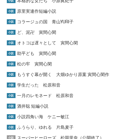
本格的な女たち 小原眞紀子
小説
原里実連作短編小説
小説
コラージュの国 青山YURI子
小説
ど、泥卍 寅間心閑
小説
オトコは遅々として 寅間心閑
小説
助平ども 寅間心閑
小説
松の牢 寅間心閑
小説
もうすぐ幕が開く 大畑ゆかり原案 寅間心閑作
小説
学生だった 松原和音
小説
一月のレモネード 松原和音
小説
酒井聡 短編小説
小説
小説四角い海 ケニー敏江
小説
ふうらり、ゆれる 片島麦子
小説
スーパーヒーローズ 松岡里奈（公開終了）
小説