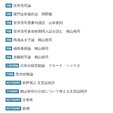
安井浩司論
詩論
唐門会所蔵作品 岡野隆
詩論
安井浩司墨書句漫読 山本俊則
詩論
安井浩司参加初期同人誌を読む 鶴山裕司
詩論
馬場あき子論 鶴山裕司
詩論
福島泰樹論 鶴山裕司
詩論
加藤郁乎論 鶴山裕司
詩論
日本伝統芸能論 ラモーナ・ツァラヌ
古典芸能論
荒木経惟論
写真論
萩野篤人 文芸誌批評
純文学誌時評
鶴山裕司の小説について考える文芸誌時評
文学誌時評
文學界
純文学誌時評
新潮
純文学誌時評