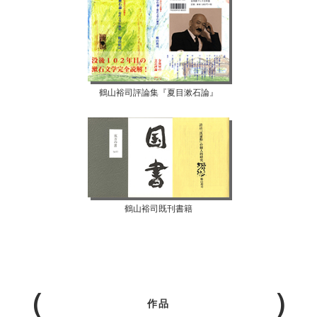
鶴山裕司評論集『夏目漱石論』
鶴山裕司既刊書籍
作品