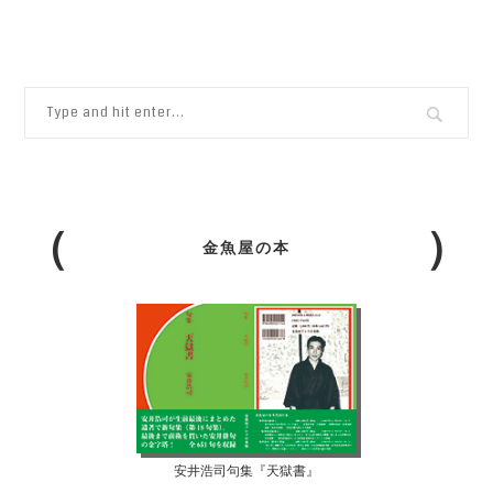
金魚屋の本
安井浩司句集『天獄書』