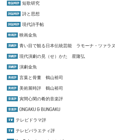
短歌研究
歌誌時評
詩と思想
詩誌時評
現代詩手帖
詩誌時評
映画金魚
映画評
青い目で観る日本伝統芸能 ラモーナ・ツァラヌ
演劇評
現代演劇の見（せ）かた 星隆弘
演劇評
演劇金魚
演劇評
言葉と骨董 鶴山裕司
美術評
美術展時評 鶴山裕司
美術評
寅間心閑の肴的音楽評
音楽評
ONGAKU & BUNGAKU
音楽評
テレビドラマ評
TV
テレビバラエティ評
TV