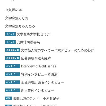
金魚屋の本
文学金魚らじお
文学金魚ちゃんねる
文学金魚大学校セミナー
イベント
安井浩司墨書展
イベント
文学新人賞のすべて―作家デビューのための心得
金魚屋新人賞
応募要項＆選考経緯
金魚屋新人賞
Interview of Gold Fishes
インタビュー
特別インタビュー＆講演
インタビュー
金魚詩壇討議＆インタビュー
インタビュー
新人作家インタビュー
インタビュー
幕間は波のごとく 小原眞紀子
小説