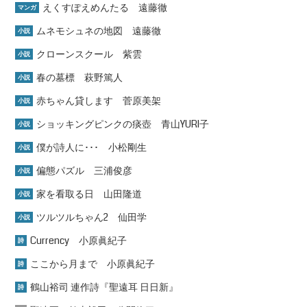
えくすぽえめんたる 遠藤徹
マンガ
ムネモシュネの地図 遠藤徹
小説
クローンスクール 紫雲
小説
春の墓標 萩野篤人
小説
赤ちゃん貸します 菅原美架
小説
ショッキングピンクの痰壺 青山YURI子
小説
僕が詩人に･･･ 小松剛生
小説
偏態パズル 三浦俊彦
小説
家を看取る日 山田隆道
小説
ツルツルちゃん2 仙田学
小説
Currency 小原眞紀子
詩
ここから月まで 小原眞紀子
詩
鶴山裕司 連作詩『聖遠耳 日日新』
詩