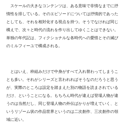
スケールの大きなコンテンツは、ある意味で非情なまでに抒
情性を排している。そのエピソードについては抒情的であった
としても、それを相対化する視点を持つ。そうでなければ同じ
構えで、次々と時代の流れを作り出してゆくことはできない。
単独の年代記は、フィクショナルな各時代への愛惜とその滅び
のミルフィーユで構成される。
とはいえ、枠組みだけで中身がすべて入れ替わってしまうこ
とも多い。それがシリーズと言われればそうなのだろうと思う
が、実際のところは設定を踏まえた別の物語を読まされている
だけ、ということになる。もちろん時代が違えば登場人物が違
うのは当然だし、同じ登場人物の外伝ばかりが増えていく、と
いうリゾーム状の作品世界というのは二次創作、三次創作の領
域に近い。