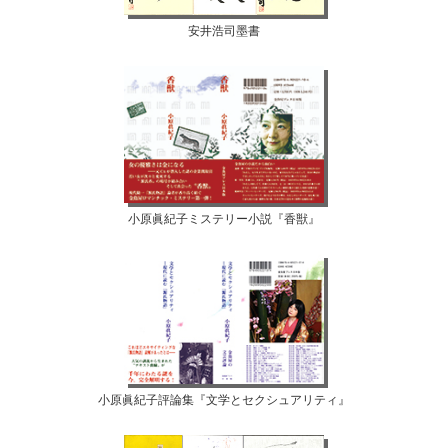
安井浩司墨書
小原眞紀子ミステリー小説『香獣』
小原眞紀子評論集『文学とセクシュアリティ』