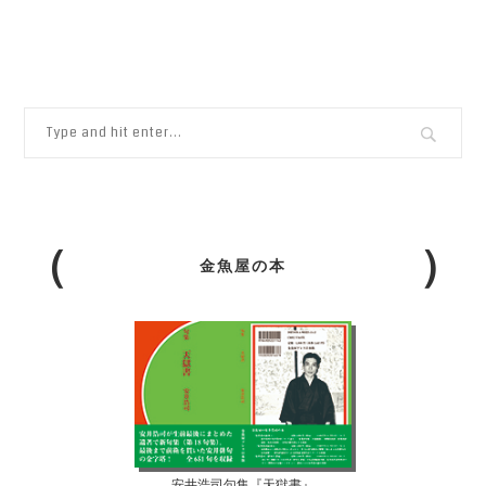
金魚屋の本
安井浩司句集『天獄書』