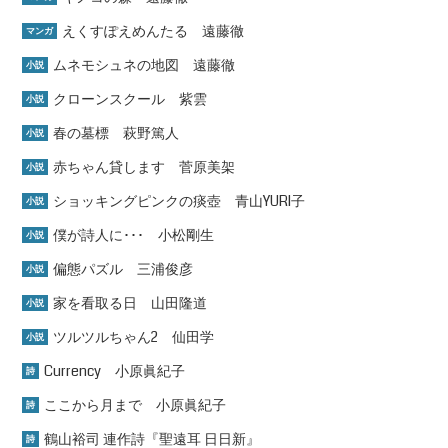
えくすぽえめんたる 遠藤徹
マンガ
ムネモシュネの地図 遠藤徹
小説
クローンスクール 紫雲
小説
春の墓標 萩野篤人
小説
赤ちゃん貸します 菅原美架
小説
ショッキングピンクの痰壺 青山YURI子
小説
僕が詩人に･･･ 小松剛生
小説
偏態パズル 三浦俊彦
小説
家を看取る日 山田隆道
小説
ツルツルちゃん2 仙田学
小説
Currency 小原眞紀子
詩
ここから月まで 小原眞紀子
詩
鶴山裕司 連作詩『聖遠耳 日日新』
詩