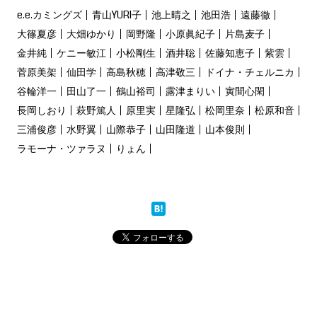
e.e.カミングズ
青山YURI子
池上晴之
池田浩
遠藤徹
大篠夏彦
大畑ゆかり
岡野隆
小原眞紀子
片島麦子
金井純
ケニー敏江
小松剛生
酒井聡
佐藤知恵子
紫雲
菅原美架
仙田学
高島秋穂
高津敬三
ドイナ・チェルニカ
谷輪洋一
田山了一
鶴山裕司
露津まりい
寅間心閑
長岡しおり
萩野篤人
原里実
星隆弘
松岡里奈
松原和音
三浦俊彦
水野翼
山際恭子
山田隆道
山本俊則
ラモーナ・ツァラヌ
りょん