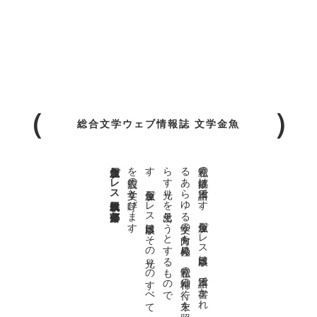
総合文学ウェブ情報誌 文学金魚
金魚屋プレス日本版代表 齋藤都
。
私達の
故郷は
日本語で
す
。
金魚屋プ
レ
ス
日本版は
、
日本語で
書か
れ
る
あ
ら
ゆ
る
文学の
方向を
見極め
、
私達の
精神の
行く
末を
照
ら
す
光り
を
見出そ
う
と
す
る
も
の
で
す
。
金魚屋プ
レ
ス
日本版は
そ
の
光り
の
す
べ
て
を
広義の
文学と
呼び
ま
す