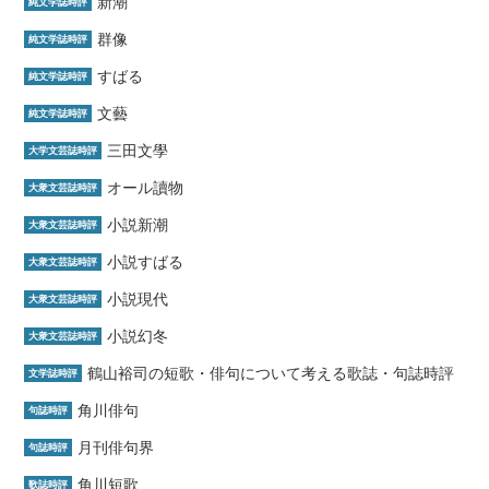
新潮
純文学誌時評
群像
純文学誌時評
すばる
純文学誌時評
文藝
純文学誌時評
三田文學
大学文芸誌時評
オール讀物
大衆文芸誌時評
小説新潮
大衆文芸誌時評
小説すばる
大衆文芸誌時評
小説現代
大衆文芸誌時評
小説幻冬
大衆文芸誌時評
鶴山裕司の短歌・俳句について考える歌誌・句誌時評
文学誌時評
角川俳句
句誌時評
月刊俳句界
句誌時評
角川短歌
歌誌時評