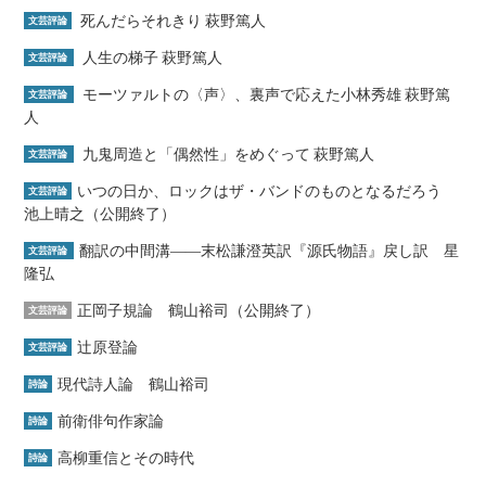
死んだらそれきり 萩野篤人
文芸評論
人生の梯子 萩野篤人
文芸評論
モーツァルトの〈声〉、裏声で応えた小林秀雄 萩野篤
文芸評論
人
九鬼周造と「偶然性」をめぐって 萩野篤人
文芸評論
いつの日か、ロックはザ・バンドのものとなるだろう
文芸評論
池上晴之（公開終了）
翻訳の中間溝――末松謙澄英訳『源氏物語』戻し訳 星
文芸評論
隆弘
正岡子規論 鶴山裕司（公開終了）
文芸評論
辻原登論
文芸評論
現代詩人論 鶴山裕司
詩論
前衛俳句作家論
詩論
高柳重信とその時代
詩論