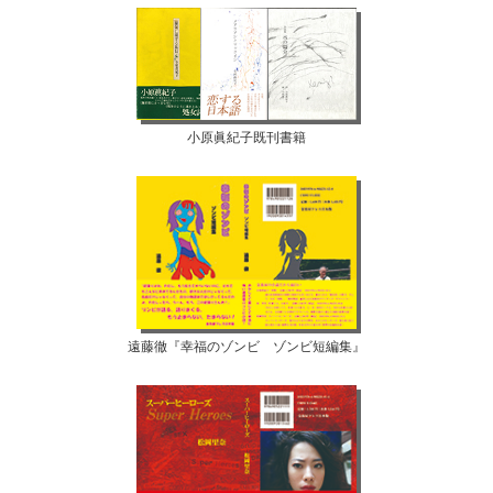
小原眞紀子既刊書籍
遠藤徹『幸福のゾンビ ゾンビ短編集』