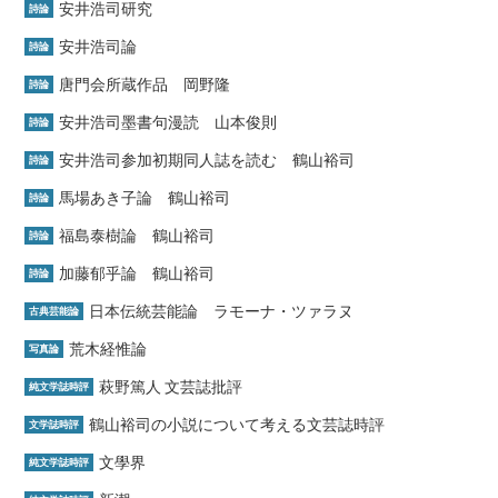
安井浩司研究
詩論
安井浩司論
詩論
唐門会所蔵作品 岡野隆
詩論
安井浩司墨書句漫読 山本俊則
詩論
安井浩司参加初期同人誌を読む 鶴山裕司
詩論
馬場あき子論 鶴山裕司
詩論
福島泰樹論 鶴山裕司
詩論
加藤郁乎論 鶴山裕司
詩論
日本伝統芸能論 ラモーナ・ツァラヌ
古典芸能論
荒木経惟論
写真論
萩野篤人 文芸誌批評
純文学誌時評
鶴山裕司の小説について考える文芸誌時評
文学誌時評
文學界
純文学誌時評