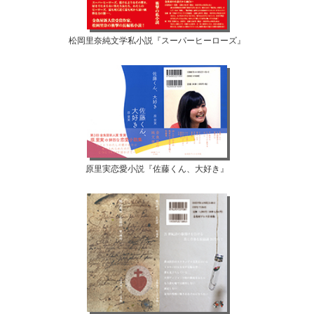
松岡里奈純文学私小説『スーパーヒーローズ』
原里実恋愛小説『佐藤くん、大好き』