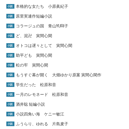
本格的な女たち 小原眞紀子
小説
原里実連作短編小説
小説
コラージュの国 青山YURI子
小説
ど、泥卍 寅間心閑
小説
オトコは遅々として 寅間心閑
小説
助平ども 寅間心閑
小説
松の牢 寅間心閑
小説
もうすぐ幕が開く 大畑ゆかり原案 寅間心閑作
小説
学生だった 松原和音
小説
一月のレモネード 松原和音
小説
酒井聡 短編小説
小説
小説四角い海 ケニー敏江
小説
ふうらり、ゆれる 片島麦子
小説