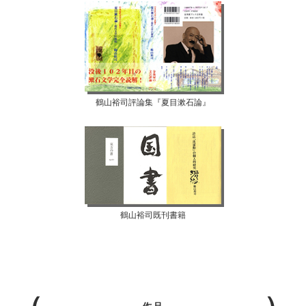
鶴山裕司評論集『夏目漱石論』
鶴山裕司既刊書籍