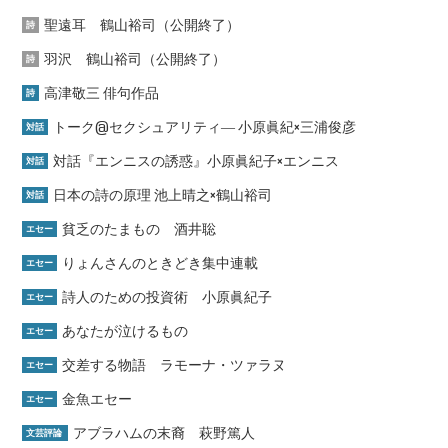
聖遠耳 鶴山裕司（公開終了）
詩
羽沢 鶴山裕司（公開終了）
詩
高津敬三 俳句作品
詩
トーク@セクシュアリティ― 小原眞紀×三浦俊彦
対話
対話『エンニスの誘惑』小原眞紀子×エンニス
対話
日本の詩の原理 池上晴之×鶴山裕司
対話
貧乏のたまもの 酒井聡
エセー
りょんさんのときどき集中連載
エセー
詩人のための投資術 小原眞紀子
エセー
あなたが泣けるもの
エセー
交差する物語 ラモーナ・ツァラヌ
エセー
金魚エセー
エセー
アブラハムの末裔 萩野篤人
文芸評論