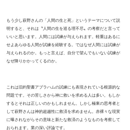
もう少し萩野さんの「人間の生と死」というテーマについて説
明すると、それは〝人間の生を巡る理不尽〟の考察だと言って
いいと思います。人間には試練が与えられます。軽重はあるに
せよあらゆる人間が試練を経験する。ではなぜ人間には試練が
与えられるのか。もっと言えば、自分で望んでもいない試練が
なぜ降りかかってくるのか。
これは旧約聖書アブラハムの試練にも表現されている根源的な
問題です。その苦しさから神に救いを求める人は多い。もしか
するとそれは正しいのかもしれません。しかし極東の思考者と
して萩野さんは神的超越性に救済を求めません。赤裸々な現実
に曝されながらその意味と新たな救済のようなものを考察して
おられます。業の深い評論です。