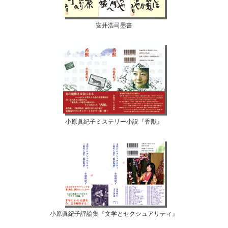
安井浩司墨書
小原眞紀子ミステリー小説『香獣』
小原眞紀子評論集『文学とセクシュアリティ』