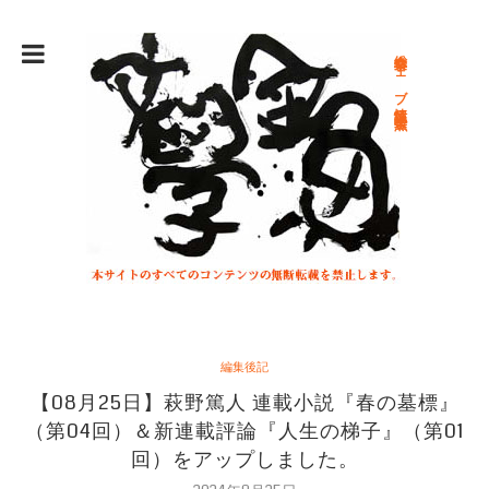
総合文学ウェブ情報誌 文学金魚
編集後記
【08月25日】萩野篤人 連載小説『春の墓標』
（第04回）＆新連載評論『人生の梯子』（第01
回）をアップしました。