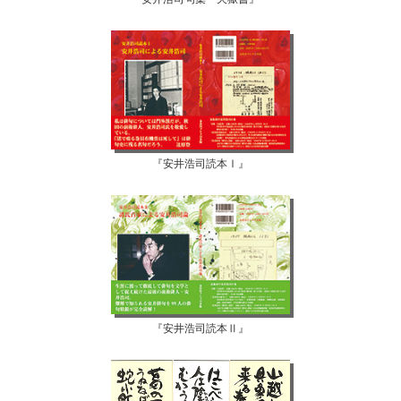
『安井浩司読本Ⅰ』
『安井浩司読本Ⅱ』