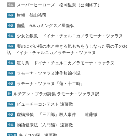
スーパーヒーローズ 松岡里奈（公開終了）
小説
横領 鶴山裕司
小説
伽藍 e.e.カミングズ／星隆弘
小説
少女と銀狐 ドイナ・チェルニカ／ラモーナ・ツァラヌ
小説
実のにがい桜の木と生きる気もちをうしなった男の子のお
小説
話 ドイナ・チェルニカ／ラモーナ・ツァラヌ
渡り鳥 ドイナ・チェルニカ／ラモーナ・ツァラヌ
小説
ラモーナ・ツァラヌ連作短編小説
小説
ラモーナ・ツァラヌ『蓮・十二時』
小説
ルチアン・ブラガ詩集 ラモーナ・ツァラヌ訳
詩
ビューチーコンテスト 遠藤徹
小説
虚構探偵―『三四郎』殺人事件― 遠藤徹
小説
物語健康法（入門編） 遠藤徹
小説
キノコの森 遠藤徹
マンガ