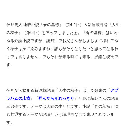
萩野篤人 連載小説『春の墓標』（第04回）＆新連載評論『人生
の梯子』（第01回）をアップしましたぁ。『春の墓標』はいわ
ゆる介護小説ですが、認知症でお父さんがじょじょに壊れてゆ
く様子は身に染みますね。誰もがそうなりたいと思ってなるわ
けではありません。でもそれが来る時には来る。残酷な現実で
す。
今月から始まる新連載評論『人生の梯子』は、既発表の『
アブ
ラハムの末裔
』『
死んだらそれっきり
』と並ぶ萩野さんの評論
三部作です。テーマは人間の生と死です。小説『春の墓標』に
も共通するテーマが評論という論理的な形で表現されていま
す。