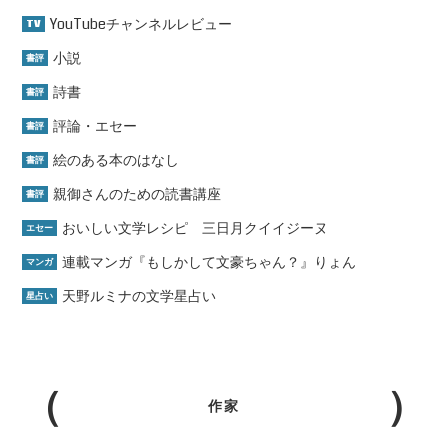
YouTubeチャンネルレビュー
TV
小説
書評
詩書
書評
評論・エセー
書評
絵のある本のはなし
書評
親御さんのための読書講座
書評
おいしい文学レシピ 三日月クイイジーヌ
エセー
連載マンガ『もしかして文豪ちゃん？』りょん
マンガ
天野ルミナの文学星占い
星占い
作家