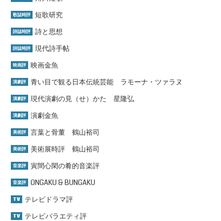
短歌研究
歌誌時評
詩と思想
詩誌時評
現代詩手帖
詩誌時評
映画金魚
映画評
青い目で観る日本伝統芸能 ラモーナ・ツァラヌ
演劇評
現代演劇の見（せ）かた 星隆弘
演劇評
演劇金魚
演劇評
言葉と骨董 鶴山裕司
美術評
美術展時評 鶴山裕司
美術評
寅間心閑の肴的音楽評
音楽評
ONGAKU & BUNGAKU
音楽評
テレビドラマ評
TV
テレビバラエティ評
TV