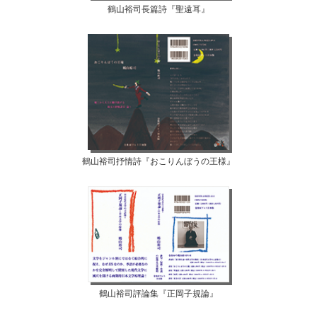
鶴山裕司長篇詩『聖遠耳』
鶴山裕司抒情詩『おこりんぼうの王様』
鶴山裕司評論集『正岡子規論』