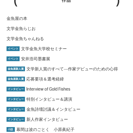
作品
金魚屋の本
文学金魚らじお
文学金魚ちゃんねる
文学金魚大学校セミナー
イベント
安井浩司墨書展
イベント
文学新人賞のすべて―作家デビューのための心得
金魚屋新人賞
応募要項＆選考経緯
金魚屋新人賞
Interview of Gold Fishes
インタビュー
特別インタビュー＆講演
インタビュー
金魚詩壇討議＆インタビュー
インタビュー
新人作家インタビュー
インタビュー
幕間は波のごとく 小原眞紀子
小説