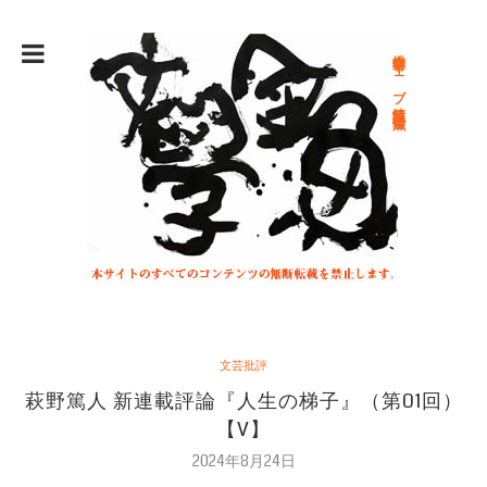
総合文学ウェブ情報誌 文学金魚
文芸批評
萩野篤人 新連載評論『人生の梯子』（第01回）
【V】
2024年8月24日