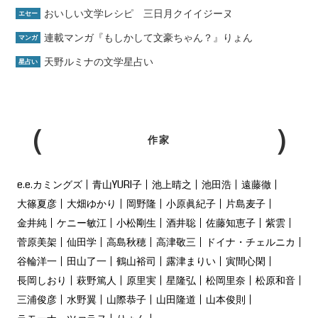
おいしい文学レシピ 三日月クイイジーヌ
エセー
連載マンガ『もしかして文豪ちゃん？』りょん
マンガ
天野ルミナの文学星占い
星占い
作家
e.e.カミングズ
青山YURI子
池上晴之
池田浩
遠藤徹
大篠夏彦
大畑ゆかり
岡野隆
小原眞紀子
片島麦子
金井純
ケニー敏江
小松剛生
酒井聡
佐藤知恵子
紫雲
菅原美架
仙田学
高島秋穂
高津敬三
ドイナ・チェルニカ
谷輪洋一
田山了一
鶴山裕司
露津まりい
寅間心閑
長岡しおり
萩野篤人
原里実
星隆弘
松岡里奈
松原和音
三浦俊彦
水野翼
山際恭子
山田隆道
山本俊則