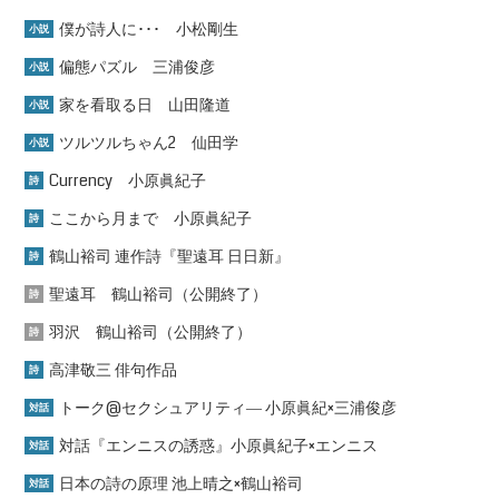
僕が詩人に･･･ 小松剛生
小説
偏態パズル 三浦俊彦
小説
家を看取る日 山田隆道
小説
ツルツルちゃん2 仙田学
小説
Currency 小原眞紀子
詩
ここから月まで 小原眞紀子
詩
鶴山裕司 連作詩『聖遠耳 日日新』
詩
聖遠耳 鶴山裕司（公開終了）
詩
羽沢 鶴山裕司（公開終了）
詩
高津敬三 俳句作品
詩
トーク@セクシュアリティ― 小原眞紀×三浦俊彦
対話
対話『エンニスの誘惑』小原眞紀子×エンニス
対話
日本の詩の原理 池上晴之×鶴山裕司
対話