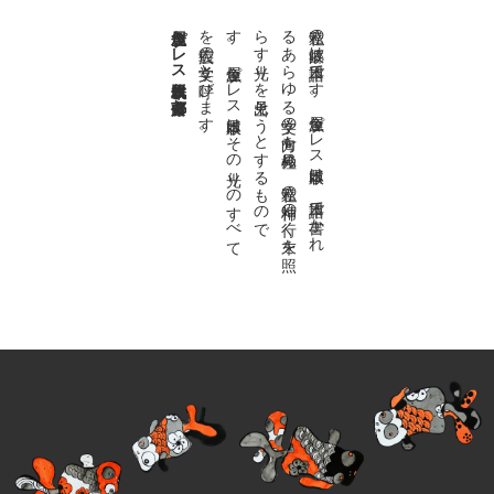
金魚屋プレス日本版代表 齋藤都
。
私達の
故郷は
日本語で
す
。
金魚屋プ
レ
ス
日本版は
、
日本語で
書か
れ
る
あ
ら
ゆ
る
文学の
方向を
見極め
、
私達の
精神の
行く
末を
照
ら
す
光り
を
見出そ
う
と
す
る
も
の
で
す
。
金魚屋プ
レ
ス
日本版は
そ
の
光り
の
す
べ
て
を
広義の
文学と
呼び
ま
す