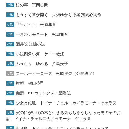
松の牢 寅間心閑
小説
もうすぐ幕が開く 大畑ゆかり原案 寅間心閑作
小説
学生だった 松原和音
小説
一月のレモネード 松原和音
小説
酒井聡 短編小説
小説
小説四角い海 ケニー敏江
小説
ふうらり、ゆれる 片島麦子
小説
スーパーヒーローズ 松岡里奈（公開終了）
小説
横領 鶴山裕司
小説
伽藍 e.e.カミングズ／星隆弘
小説
少女と銀狐 ドイナ・チェルニカ／ラモーナ・ツァラヌ
小説
実のにがい桜の木と生きる気もちをうしなった男の子のお
小説
話 ドイナ・チェルニカ／ラモーナ・ツァラヌ
渡り鳥 ドイナ・チェルニカ／ラモーナ・ツァラヌ
小説