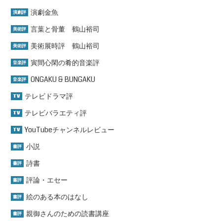
演劇金魚
演劇評
言葉と骨董 鶴山裕司
美術評
美術展時評 鶴山裕司
美術評
寅間心閑の肴的音楽評
音楽評
ONGAKU & BUNGAKU
音楽評
テレビドラマ評
TV
テレビバラエティ評
TV
YouTubeチャンネルレビュー
TV
小説
書評
詩書
書評
評論・エセー
書評
絵のある本のはなし
書評
親御さんのための読書講座
書評