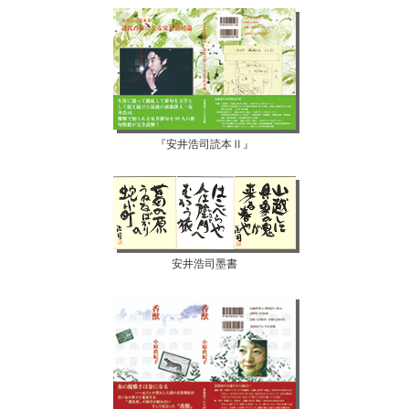
『安井浩司読本Ⅱ』
安井浩司墨書