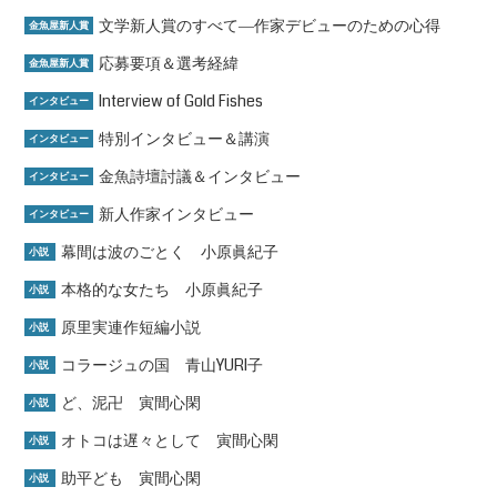
文学新人賞のすべて―作家デビューのための心得
金魚屋新人賞
応募要項＆選考経緯
金魚屋新人賞
Interview of Gold Fishes
インタビュー
特別インタビュー＆講演
インタビュー
金魚詩壇討議＆インタビュー
インタビュー
新人作家インタビュー
インタビュー
幕間は波のごとく 小原眞紀子
小説
本格的な女たち 小原眞紀子
小説
原里実連作短編小説
小説
コラージュの国 青山YURI子
小説
ど、泥卍 寅間心閑
小説
オトコは遅々として 寅間心閑
小説
助平ども 寅間心閑
小説