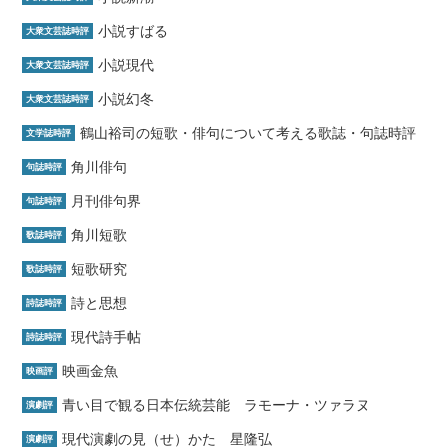
小説すばる
大衆文芸誌時評
小説現代
大衆文芸誌時評
小説幻冬
大衆文芸誌時評
鶴山裕司の短歌・俳句について考える歌誌・句誌時評
文学誌時評
角川俳句
句誌時評
月刊俳句界
句誌時評
角川短歌
歌誌時評
短歌研究
歌誌時評
詩と思想
詩誌時評
現代詩手帖
詩誌時評
映画金魚
映画評
青い目で観る日本伝統芸能 ラモーナ・ツァラヌ
演劇評
現代演劇の見（せ）かた 星隆弘
演劇評