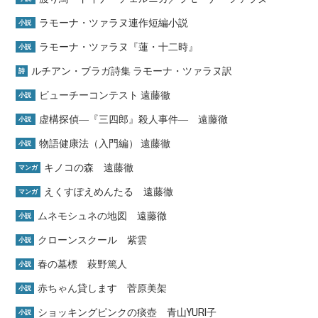
ラモーナ・ツァラヌ連作短編小説
小説
ラモーナ・ツァラヌ『蓮・十二時』
小説
ルチアン・ブラガ詩集 ラモーナ・ツァラヌ訳
詩
ビューチーコンテスト 遠藤徹
小説
虚構探偵―『三四郎』殺人事件― 遠藤徹
小説
物語健康法（入門編） 遠藤徹
小説
キノコの森 遠藤徹
マンガ
えくすぽえめんたる 遠藤徹
マンガ
ムネモシュネの地図 遠藤徹
小説
クローンスクール 紫雲
小説
春の墓標 萩野篤人
小説
赤ちゃん貸します 菅原美架
小説
ショッキングピンクの痰壺 青山YURI子
小説