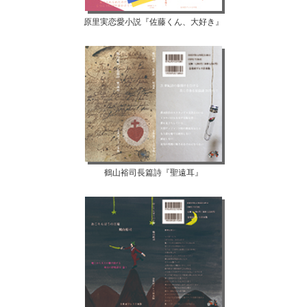
原里実恋愛小説『佐藤くん、大好き』
鶴山裕司長篇詩『聖遠耳』