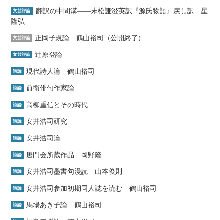
翻訳の中間溝――末松謙澄英訳『源氏物語』戻し訳 星
文芸評論
隆弘
正岡子規論 鶴山裕司（公開終了）
文芸評論
辻原登論
文芸評論
現代詩人論 鶴山裕司
詩論
前衛俳句作家論
詩論
高柳重信とその時代
詩論
安井浩司研究
詩論
安井浩司論
詩論
唐門会所蔵作品 岡野隆
詩論
安井浩司墨書句漫読 山本俊則
詩論
安井浩司参加初期同人誌を読む 鶴山裕司
詩論
馬場あき子論 鶴山裕司
詩論