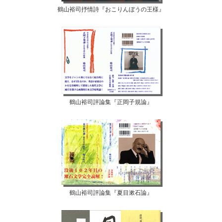
鶴山裕司抒情詩『おこりんぼうの王様』
鶴山裕司評論集『正岡子規論』
鶴山裕司評論集『夏目漱石論』