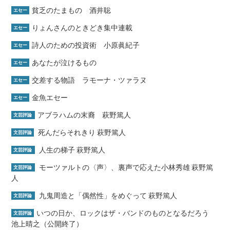
貧乏のたまもの 酒井聡
エセー
りょんさんのときどき集中連載
エセー
詩人のための投資術 小原眞紀子
エセー
あなたが泣けるもの
エセー
交差する物語 ラモーナ・ツァラヌ
エセー
金魚エセー
エセー
アブラハムの末裔 萩野篤人
文芸評論
死んだらそれきり 萩野篤人
文芸評論
人生の梯子 萩野篤人
文芸評論
モーツァルトの〈声〉、裏声で応えた小林秀雄 萩野篤
文芸評論
人
九鬼周造と「偶然性」をめぐって 萩野篤人
文芸評論
いつの日か、ロックはザ・バンドのものとなるだろう
文芸評論
池上晴之（公開終了）