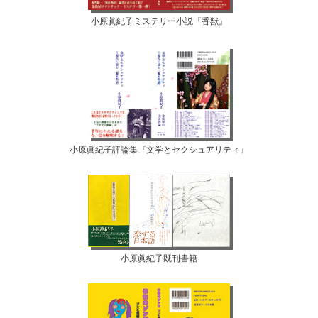
小原眞紀子ミステリー小説『香獣』
小原眞紀子評論集『文学とセクシュアリティ』
小原眞紀子既刊書籍