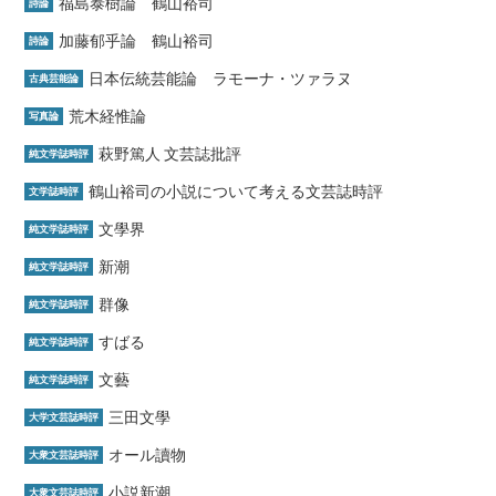
福島泰樹論 鶴山裕司
詩論
加藤郁乎論 鶴山裕司
詩論
日本伝統芸能論 ラモーナ・ツァラヌ
古典芸能論
荒木経惟論
写真論
萩野篤人 文芸誌批評
純文学誌時評
鶴山裕司の小説について考える文芸誌時評
文学誌時評
文學界
純文学誌時評
新潮
純文学誌時評
群像
純文学誌時評
すばる
純文学誌時評
文藝
純文学誌時評
三田文學
大学文芸誌時評
オール讀物
大衆文芸誌時評
小説新潮
大衆文芸誌時評