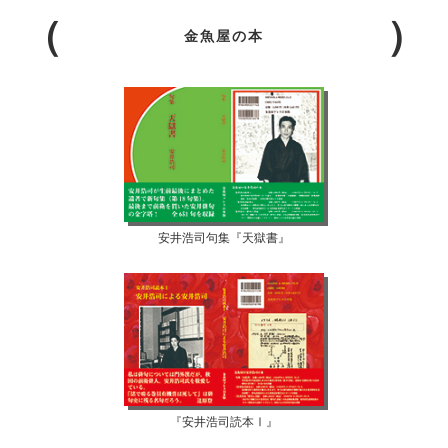
金魚屋の本
安井浩司句集『天獄書』
『安井浩司読本Ⅰ』