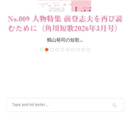
鶴山裕司の短歌...