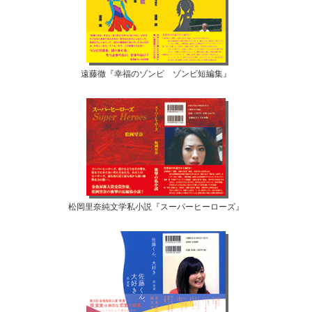
遠藤徹『幸福のゾンビ ゾンビ短編集』
松岡里奈純文学私小説『スーパーヒーローズ』