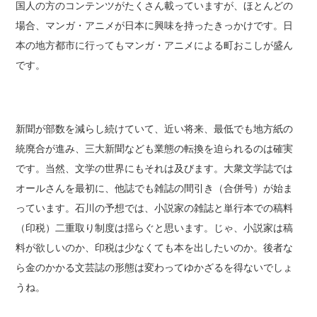
国人の方のコンテンツがたくさん載っていますが、ほとんどの
場合、マンガ・アニメが日本に興味を持ったきっかけです。日
本の地方都市に行ってもマンガ・アニメによる町おこしが盛ん
です。
新聞が部数を減らし続けていて、近い将来、最低でも地方紙の
統廃合が進み、三大新聞なども業態の転換を迫られるのは確実
です。当然、文学の世界にもそれは及びます。大衆文学誌では
オールさんを最初に、他誌でも雑誌の間引き（合併号）が始ま
っています。石川の予想では、小説家の雑誌と単行本での稿料
（印税）二重取り制度は揺らぐと思います。じゃ、小説家は稿
料が欲しいのか、印税は少なくても本を出したいのか。後者な
ら金のかかる文芸誌の形態は変わってゆかざるを得ないでしょ
うね。