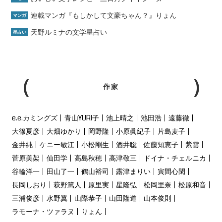
連載マンガ『もしかして文豪ちゃん？』りょん
マンガ
天野ルミナの文学星占い
星占い
作家
e.e.カミングズ
青山YURI子
池上晴之
池田浩
遠藤徹
大篠夏彦
大畑ゆかり
岡野隆
小原眞紀子
片島麦子
金井純
ケニー敏江
小松剛生
酒井聡
佐藤知恵子
紫雲
菅原美架
仙田学
高島秋穂
高津敬三
ドイナ・チェルニカ
谷輪洋一
田山了一
鶴山裕司
露津まりい
寅間心閑
長岡しおり
萩野篤人
原里実
星隆弘
松岡里奈
松原和音
三浦俊彦
水野翼
山際恭子
山田隆道
山本俊則
ラモーナ・ツァラヌ
りょん