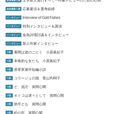
文学新人賞のすべて―作家デビューのための心得
金魚屋新人賞
応募要項＆選考経緯
金魚屋新人賞
Interview of Gold Fishes
インタビュー
特別インタビュー＆講演
インタビュー
金魚詩壇討議＆インタビュー
インタビュー
新人作家インタビュー
インタビュー
幕間は波のごとく 小原眞紀子
小説
本格的な女たち 小原眞紀子
小説
原里実連作短編小説
小説
コラージュの国 青山YURI子
小説
ど、泥卍 寅間心閑
小説
オトコは遅々として 寅間心閑
小説
助平ども 寅間心閑
小説
松の牢 寅間心閑
小説