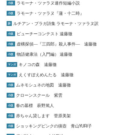
ラモーナ・ツァラヌ連作短編小説
小説
ラモーナ・ツァラヌ『蓮・十二時』
小説
ルチアン・ブラガ詩集 ラモーナ・ツァラヌ訳
詩
ビューチーコンテスト 遠藤徹
小説
虚構探偵―『三四郎』殺人事件― 遠藤徹
小説
物語健康法（入門編） 遠藤徹
小説
キノコの森 遠藤徹
マンガ
えくすぽえめんたる 遠藤徹
マンガ
ムネモシュネの地図 遠藤徹
小説
クローンスクール 紫雲
小説
春の墓標 萩野篤人
小説
赤ちゃん貸します 菅原美架
小説
ショッキングピンクの痰壺 青山YURI子
小説