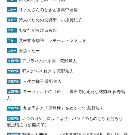
りょんさんのときどき集中連載
エセー
詩人のための投資術 小原眞紀子
エセー
あなたが泣けるもの
エセー
交差する物語 ラモーナ・ツァラヌ
エセー
金魚エセー
エセー
アブラハムの末裔 萩野篤人
文芸評論
死んだらそれきり 萩野篤人
文芸評論
人生の梯子 萩野篤人
文芸評論
モーツァルトの〈声〉、裏声で応えた小林秀雄 萩野篤
文芸評論
人
九鬼周造と「偶然性」をめぐって 萩野篤人
文芸評論
いつの日か、ロックはザ・バンドのものとなるだろう
文芸評論
池上晴之（公開終了）
翻訳の中間溝――末松謙澄英訳『源氏物語』戻し訳 星
文芸評論