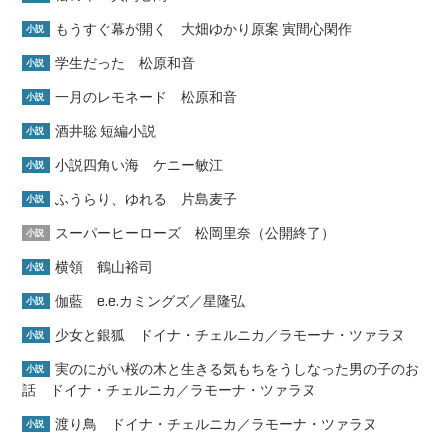
もうすぐ幕が開く 大畑ゆかり原案 寅間心閑作
小説
学生だった 松原和音
小説
一月のレモネード 松原和音
小説
酒井聡 短編小説
小説
小説四角い海 ケニー敏江
小説
ふうらり、ゆれる 片島麦子
小説
スーパーヒーローズ 松岡里奈（公開終了）
小説
横領 鶴山裕司
小説
伽藍 e.e.カミングズ／星隆弘
小説
少女と銀狐 ドイナ・チェルニカ／ラモーナ・ツァラヌ
小説
実のにがい桜の木と生きる気もちをうしなった男の子のお
小説
話 ドイナ・チェルニカ／ラモーナ・ツァラヌ
渡り鳥 ドイナ・チェルニカ／ラモーナ・ツァラヌ
小説