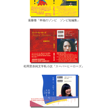
遠藤徹『幸福のゾンビ ゾンビ短編集』
松岡里奈純文学私小説『スーパーヒーローズ』