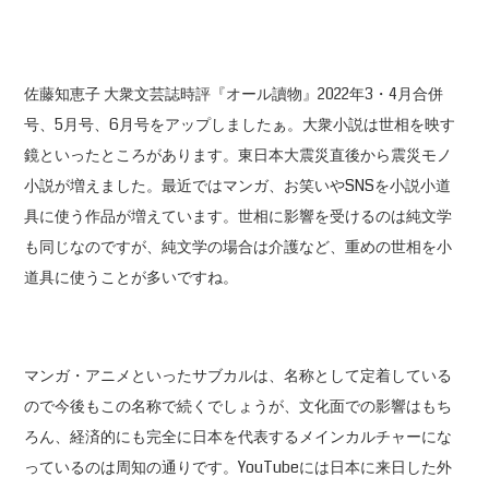
佐藤知恵子 大衆文芸誌時評『オール讀物』2022年3・4月合併
号、5月号、6月号をアップしましたぁ。大衆小説は世相を映す
鏡といったところがあります。東日本大震災直後から震災モノ
小説が増えました。最近ではマンガ、お笑いやSNSを小説小道
具に使う作品が増えています。世相に影響を受けるのは純文学
も同じなのですが、純文学の場合は介護など、重めの世相を小
道具に使うことが多いですね。
マンガ・アニメといったサブカルは、名称として定着している
ので今後もこの名称で続くでしょうが、文化面での影響はもち
ろん、経済的にも完全に日本を代表するメインカルチャーにな
っているのは周知の通りです。YouTubeには日本に来日した外