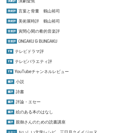
演劇金魚
演劇評
言葉と骨董 鶴山裕司
美術評
美術展時評 鶴山裕司
美術評
寅間心閑の肴的音楽評
音楽評
ONGAKU & BUNGAKU
音楽評
テレビドラマ評
TV
テレビバラエティ評
TV
YouTubeチャンネルレビュー
TV
小説
書評
詩書
書評
評論・エセー
書評
絵のある本のはなし
書評
親御さんのための読書講座
書評
おいしい文学レシピ 三日月クイイジーヌ
エセー