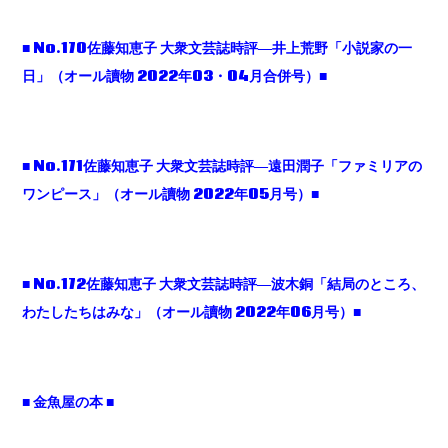
■ No.170佐藤知恵子 大衆文芸誌時評―井上荒野「小説家の一
日」（オール讀物 2022年03・04月合併号）■
■ No.171佐藤知恵子 大衆文芸誌時評―遠田潤子「ファミリアの
ワンピース」（オール讀物 2022年05月号）■
■ No.172佐藤知恵子 大衆文芸誌時評―波木銅「結局のところ、
わたしたちはみな」（オール讀物 2022年06月号）■
■ 金魚屋の本 ■