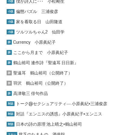
僕が詩人に･･･ 小松剛生
小説
偏態パズル 三浦俊彦
小説
家を看取る日 山田隆道
小説
ツルツルちゃん2 仙田学
小説
Currency 小原眞紀子
詩
ここから月まで 小原眞紀子
詩
鶴山裕司 連作詩『聖遠耳 日日新』
詩
聖遠耳 鶴山裕司（公開終了）
詩
羽沢 鶴山裕司（公開終了）
詩
高津敬三 俳句作品
詩
トーク@セクシュアリティ― 小原眞紀×三浦俊彦
対話
対話『エンニスの誘惑』小原眞紀子×エンニス
対話
日本の詩の原理 池上晴之×鶴山裕司
対話
貧乏のたまもの 酒井聡
エセー