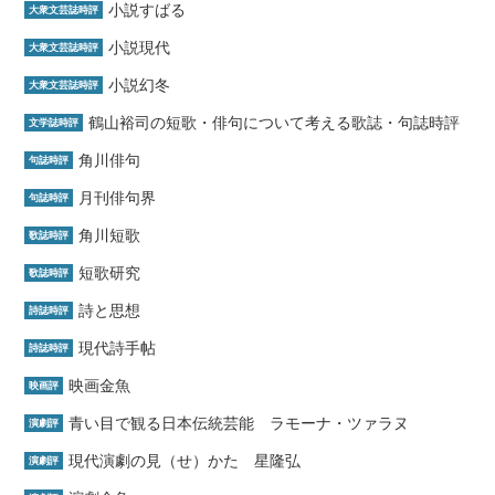
小説すばる
大衆文芸誌時評
小説現代
大衆文芸誌時評
小説幻冬
大衆文芸誌時評
鶴山裕司の短歌・俳句について考える歌誌・句誌時評
文学誌時評
角川俳句
句誌時評
月刊俳句界
句誌時評
角川短歌
歌誌時評
短歌研究
歌誌時評
詩と思想
詩誌時評
現代詩手帖
詩誌時評
映画金魚
映画評
青い目で観る日本伝統芸能 ラモーナ・ツァラヌ
演劇評
現代演劇の見（せ）かた 星隆弘
演劇評