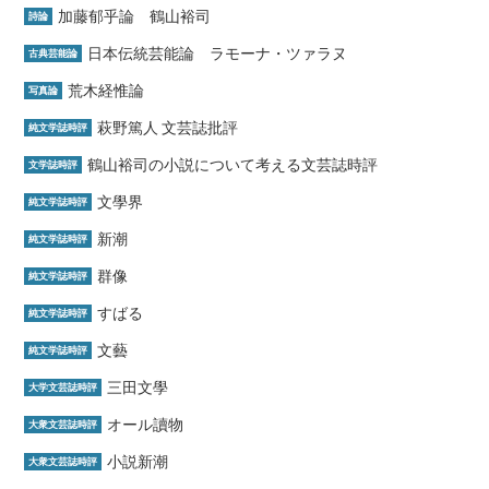
加藤郁乎論 鶴山裕司
詩論
日本伝統芸能論 ラモーナ・ツァラヌ
古典芸能論
荒木経惟論
写真論
萩野篤人 文芸誌批評
純文学誌時評
鶴山裕司の小説について考える文芸誌時評
文学誌時評
文學界
純文学誌時評
新潮
純文学誌時評
群像
純文学誌時評
すばる
純文学誌時評
文藝
純文学誌時評
三田文學
大学文芸誌時評
オール讀物
大衆文芸誌時評
小説新潮
大衆文芸誌時評