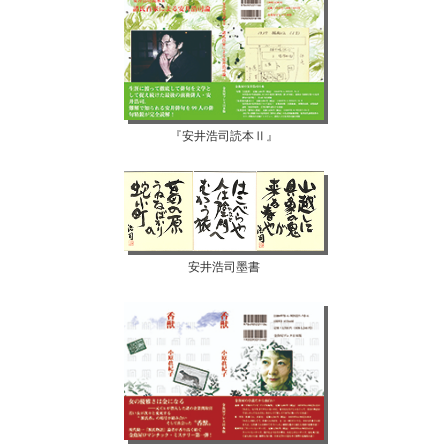
『安井浩司読本Ⅱ』
安井浩司墨書