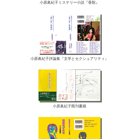
小原眞紀子ミステリー小説『香獣』
小原眞紀子評論集『文学とセクシュアリティ』
小原眞紀子既刊書籍