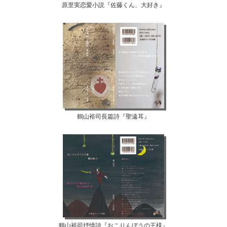
原里実恋愛小説『佐藤くん、大好き』
鶴山裕司長篇詩『聖遠耳』
鶴山裕司抒情詩『おこりんぼうの王様』