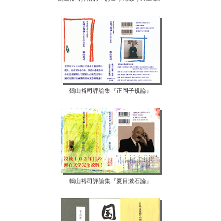
鶴山裕司評論集『正岡子規論』
鶴山裕司評論集『夏目漱石論』