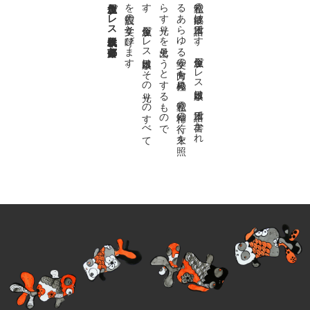
金魚屋プレス日本版代表 齋藤都
。
私達の
故郷は
日本語で
す
。
金魚屋プ
レ
ス
日本版は
、
日本語で
書か
れ
る
あ
ら
ゆ
る
文学の
方向を
見極め
、
私達の
精神の
行く
末を
照
ら
す
光り
を
見出そ
う
と
す
る
も
の
で
す
。
金魚屋プ
レ
ス
日本版は
そ
の
光り
の
す
べ
て
を
広義の
文学と
呼び
ま
す