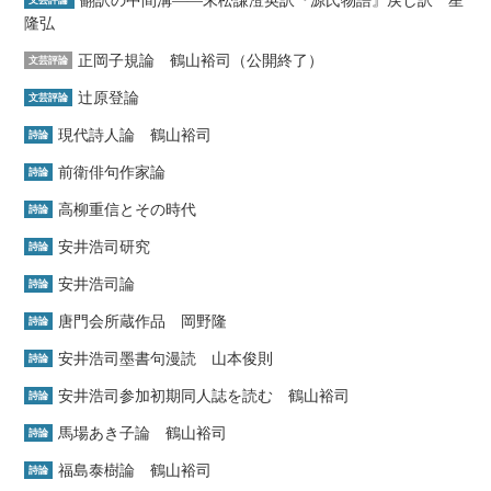
隆弘
正岡子規論 鶴山裕司（公開終了）
文芸評論
辻原登論
文芸評論
現代詩人論 鶴山裕司
詩論
前衛俳句作家論
詩論
高柳重信とその時代
詩論
安井浩司研究
詩論
安井浩司論
詩論
唐門会所蔵作品 岡野隆
詩論
安井浩司墨書句漫読 山本俊則
詩論
安井浩司参加初期同人誌を読む 鶴山裕司
詩論
馬場あき子論 鶴山裕司
詩論
福島泰樹論 鶴山裕司
詩論