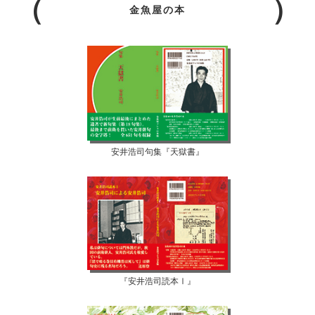
金魚屋の本
安井浩司句集『天獄書』
『安井浩司読本Ⅰ』