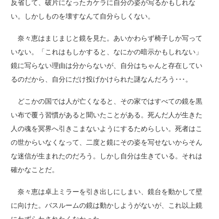
反省して、破片になったカケラに自分の姿が写るかもしれな
い。しかしものを壊すなんて自分らしくない。
奈々恵はまじまじと鏡を見た。あいかわらず椅子しか写って
いない。「これはもしかすると、なにかの暗示かもしれない」
鏡に写らない理由は分からないが、自分はちゃんと存在してい
るのだから、自分にだけ投げかけられた謎なんだろう･･･。
どこかの国では人が亡くなると、その家ではすべての鏡を黒
い布で覆う習慣があると聞いたことがある。死んだ人が生きた
人の魂を冥界へ引きこまないようにするためらしい。死者はこ
の世からいなくなって、二度と鏡にその姿を写せないからそん
な迷信が生まれたのだろう。しかし自分は生きている。それは
確かなことだ。
奈々恵は卓上ミラーを引き出しにしまい、鏡台を動かして壁
に向けた。バスルームの鏡は動かしようがないが、これ以上鏡