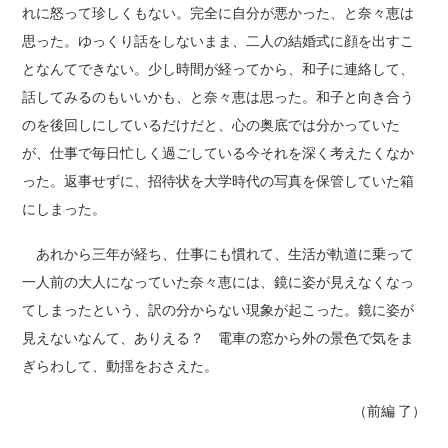
れに怒って珍しくもない。完全に自分が悪かった、と奈々恵は
思った。ゆっくり話をしないまま、二人の結婚式に顔を出すこ
となんてできない。少し時間が経ってから、和子に連絡して、
話してみるのもいいかも、と奈々恵は思った。和子と向き合う
のを後回しにしているだけだと、心の奥底では分かっていた
が、仕事で毎日忙しく過ごしている今それを深く考えたくなか
った。返事せずに、招待状を大学時代の写真を保管していた箱
にしまった。
あれから三年が経ち、仕事にも慣れて、生活が軌道に乗って
一人前の大人になっていた奈々恵には、鏡に姿が見えなくなっ
てしまったという、訳の分からない現象が起こった。鏡に姿が
見えないなんて、ありえる？ 電車の窓から外の景色で気をま
ぎらわして、動揺をおさえた。
（前編 了）