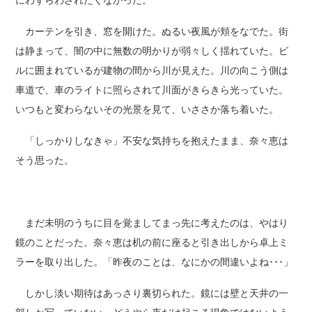
にわずらわされたくなかった。
カーテンを引き、窓を開けた。ぬるい夜風が頬をなでた。街
は静まって、闇の中に無数の明かりが弱々しく揺れていた。ビ
ルに囲まれているが建物の間から川が見えた。川の向こう側は
車道で、車のライトに照らされて川面がきらきら光っていた。
いつもと変わらないその光景を見て、いささか落ち着いた。
「しっかりしなきゃ」不安な気持ちを抱えたまま、奈々恵は
そう思った。
まだ未明のうちに目を覚ましてまっ先に考えたのは、やはり
鏡のことだった。奈々恵は机の前に座ると引き出しから卓上ミ
ラーを取り出した。「昨夜のことは、なにかの間違いよね･･･」
しかし淡い期待はあっさり裏切られた。鏡には壁と天井の一