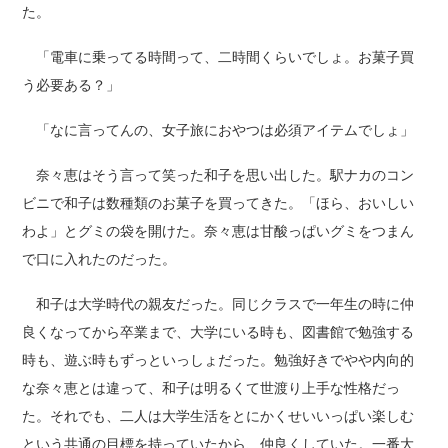
た。
「電車に乗ってる時間って、二時間くらいでしょ。お菓子買
う必要ある？」
「なに言ってんの、女子旅におやつは必須アイテムでしょ」
奈々恵はそう言って笑った和子を思い出した。駅ナカのコン
ビニで和子は数種類のお菓子を買ってきた。「ほら、おいしい
わよ」とグミの袋を開けた。奈々恵は甘酸っぱいグミをつまん
で口に入れたのだった。
和子は大学時代の親友だった。同じクラスで一年生の時に仲
良くなってから卒業まで、大学にいる時も、図書館で勉強する
時も、遊ぶ時もずっといっしょだった。勉強好きでやや内向的
な奈々恵とは違って、和子は明るくて世渡り上手な性格だっ
た。それでも、二人は大学生活をとにかくせいいっぱい楽しむ
という共通の目標を持っていたから、仲良くしていた。一番大