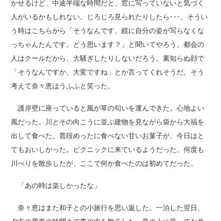
かせるけど、中途半端な時間だと、窓に写っていないと気づく
人がいるかもしれない。じろじろ見られたりしたら･･･。そうい
う時はこちらから「そうなんです、鏡に自分の姿が写らなくな
っちゃんたんです。どう思います？」と聞いてやろう。都会の
人はクールだから、大騒ぎしたりしないだろう。素知らぬ顔で
「そうなんですか、大変ですね」とか言ってくれそうだ。そう
考えて奈々恵はうふふと笑った。
護岸壁に座っていると風が草の匂いを運んできた。心地よい
風だった。川とその向こうに並ぶ建物を見ながら袋から大福を
出して食べた。普段めったに食べない甘いお菓子が、今日はと
てもおいしかった。ピクニックに来ているようだった。何度も
川べりを散歩したが、ここで何か食べたのは初めてだった。
「あの時は楽しかったな」
奈々恵はまた和子との小旅行を思い返した。一泊した翌日、