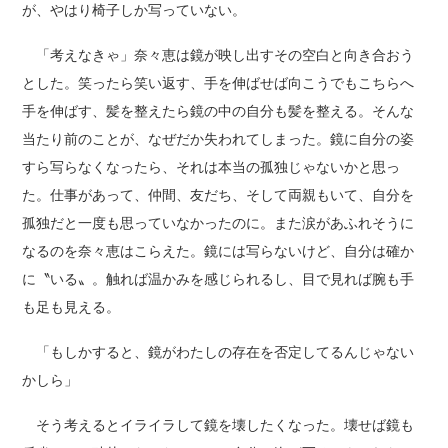
が、やはり椅子しか写っていない。
「考えなきゃ」奈々恵は鏡が映し出すその空白と向き合おう
とした。笑ったら笑い返す、手を伸ばせば向こうでもこちらへ
手を伸ばす、髪を整えたら鏡の中の自分も髪を整える。そんな
当たり前のことが、なぜだか失われてしまった。鏡に自分の姿
すら写らなくなったら、それは本当の孤独じゃないかと思っ
た。仕事があって、仲間、友だち、そして両親もいて、自分を
孤独だと一度も思っていなかったのに。また涙があふれそうに
なるのを奈々恵はこらえた。鏡には写らないけど、自分は確か
に〝いる〟。触れば温かみを感じられるし、目で見れば腕も手
も足も見える。
「もしかすると、鏡がわたしの存在を否定してるんじゃない
かしら」
そう考えるとイライラして鏡を壊したくなった。壊せば鏡も