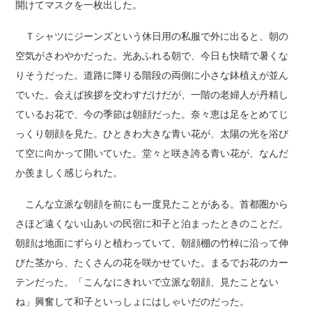
開けてマスクを一枚出した。
Ｔシャツにジーンズという休日用の私服で外に出ると、朝の
空気がさわやかだった。光あふれる朝で、今日も快晴で暑くな
りそうだった。道路に降りる階段の両側に小さな鉢植えが並ん
でいた。会えば挨拶を交わすだけだが、一階の老婦人が丹精し
ているお花で、今の季節は朝顔だった。奈々恵は足をとめてじ
っくり朝顔を見た。ひときわ大きな青い花が、太陽の光を浴び
て空に向かって開いていた。堂々と咲き誇る青い花が、なんだ
か羨ましく感じられた。
こんな立派な朝顔を前にも一度見たことがある。首都圏から
さほど遠くない山あいの民宿に和子と泊まったときのことだ。
朝顔は地面にずらりと植わっていて、朝顔棚の竹棹に沿って伸
びた茎から、たくさんの花を咲かせていた。まるでお花のカー
テンだった。「こんなにきれいで立派な朝顔、見たことない
ね」興奮して和子といっしょにはしゃいだのだった。