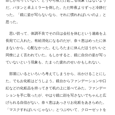
部しか写っていない。どうやら夜だけ起こる現象ではないよう
だ。パタンと卓上ミラーを倒した。ただ昨夜よりずっと冷静だ
った。「鏡に姿が写らないなら、それに慣れればいいのよ」と
思った。
思い切って、体調不良でその日は会社を休むという連絡を上
長宛てに入れた。有給消化になるのだが、奈々恵はめったに休
まないから、心配なかった。むしろたまに休んだほうがいいと
同僚によく言われていた。もしかすると、鏡に自分の姿が写っ
ていないという現象も、たまった疲れのせいかもしれない。
部屋にいるといろいろ考えてしまうから、出かけることにし
た。でもお化粧はどうしよう。鏡台からファンデーションや口
紅などの化粧品を持ってきて机の上に並べてみた。ファンデー
ションを手に取ったが、やはり鏡に顔を写さないでちゃんと広
げられる自信がない。奈々恵はあっさりお化粧をあきらめた。
「マスクすればいいじゃない」とつぶやいて、クローゼットを