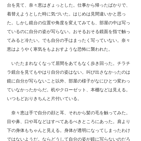
台を見て、奈々恵はぎょっとした。仕事から帰ったばかりで、
着替えようとした時に気づいた。はじめは見間違いかと思っ
た。しかし鏡台の位置や角度を変えてみても、部屋の中は写っ
ているのに自分の姿が写らない。おそるおそる鏡面を指で触っ
てみると冷たい。でも自分の手はまったく写っていない。奈々
恵はようやく寒気をもよおすような恐怖に襲われた。
いたたまれなくなって居間をあてもなく歩き回った。チラチ
ラ鏡台を見てもやはり自分の姿はない。叫び出さなかったのは
鏡に自分が写らないこと以外、部屋の様子がなにひとつ変わっ
ていなかったからだ。机やクローゼット、本棚などは見える。
いつもどおりきちんと片付いている。
奈々恵は手で自分の顔と耳、それから髪の毛を触ってみた。
目や鼻、口や耳などはすべてあるべきところにあった。肩より
下の身体もちゃんと見える。身体が透明になってしまったわけ
ではないようだ。ならどうして自分の姿が鏡に写らないのだろ