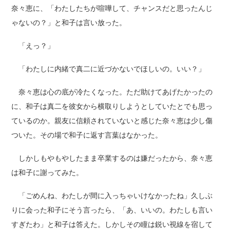
奈々恵に、「わたしたちが喧嘩して、チャンスだと思ったんじ
ゃないの？」と和子は言い放った。
「えっ？」
「わたしに内緒で真二に近づかないでほしいの。いい？」
奈々恵は心の底が冷たくなった。ただ助けてあげたかったの
に、和子は真二を彼女から横取りしようとしていたとでも思っ
ているのか。親友に信頼されていないと感じた奈々恵は少し傷
ついた。その場で和子に返す言葉はなかった。
しかしもやもやしたまま卒業するのは嫌だったから、奈々恵
は和子に謝ってみた。
「ごめんね、わたしが間に入っちゃいけなかったね」久しぶ
りに会った和子にそう言ったら、「あ、いいの。わたしも言い
すぎたわ」と和子は答えた。しかしその瞳は鋭い視線を宿して