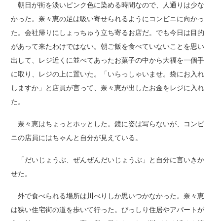
朝日が街を淡いピンク色に染める時間なので、人通りは少な
かった。奈々恵の足は吸い寄せられるようにコンビニに向かっ
た。会社帰りにしょっちゅう立ち寄るお店だ。でも今日は目的
があって来たわけではない。朝ご飯を食べていないことを思い
出して、レジ近くに並べてあったお菓子の中から大福を一個手
に取り、レジの上に置いた。「いらっしゃいませ。袋にお入れ
しますか」と店員が言って、奈々恵が出したお金をレジに入れ
た。
奈々恵はちょっとホッとした。鏡に姿は写らないが、コンビ
ニの店員にはちゃんと自分が見えている。
「だいじょうぶ、ぜんぜんだいじょうぶ」と自分に言いきか
せた。
外で食べられる場所は川べりしか思いつかなかった。奈々恵
は狭い住宅街の道を歩いて行った。びっしり住居やアパートが