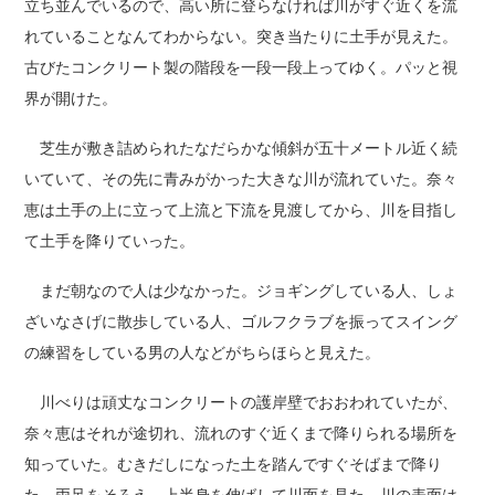
立ち並んでいるので、高い所に登らなければ川がすぐ近くを流
れていることなんてわからない。突き当たりに土手が見えた。
古びたコンクリート製の階段を一段一段上ってゆく。パッと視
界が開けた。
芝生が敷き詰められたなだらかな傾斜が五十メートル近く続
いていて、その先に青みがかった大きな川が流れていた。奈々
恵は土手の上に立って上流と下流を見渡してから、川を目指し
て土手を降りていった。
まだ朝なので人は少なかった。ジョギングしている人、しょ
ざいなさげに散歩している人、ゴルフクラブを振ってスイング
の練習をしている男の人などがちらほらと見えた。
川べりは頑丈なコンクリートの護岸壁でおおわれていたが、
奈々恵はそれが途切れ、流れのすぐ近くまで降りられる場所を
知っていた。むきだしになった土を踏んですぐそばまで降り