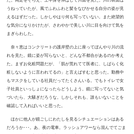
た。両足をそろえ、上半身を伸ばして川面を見た。川の表面は
うねっていたが、風でふわふわと髪をなびかせる自分の姿が見
えるはずだった。しかしやはり何も写っていない。また絶望的
な気分になりかけたが、さわやかで美しい川に目を向けて気を
まぎらわした。
奈々恵はコンクリートの護岸壁の上に座ってぼんやり川の流
れを見た。鏡に姿が写らないと、どんな不都合があるのか考え
た。まずお化粧問題だが、「肌が荒れてて医者に、しばらく化
粧しないように言われてるの」と言えばすむと思った。勤務中
もマスクをしている社員だってたくさんいる。でもトイレで女
子社員といっしょになったらどうしよう。鏡に写ってないと気
づいたら、大騒ぎだろうな。しかしそれも、誰もいないことを
確認して入ればいいと思った。
ほかに他人が鏡ごしにわたしを見るシチュエーションはある
だろうか･･･。あ、夜の電車。ラッシュアワーなら混んでてごま