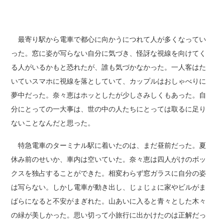
最寄り駅から電車で都心に向かうにつれて人が多くなってい
った。窓に姿が写らない自分に気づき、怪訝な視線を向けてく
る人がいるかもと恐れたが、誰も気づかなかった。一人客はた
いていスマホに視線を落としていて、カップルはおしゃべりに
夢中だった。奈々恵はホッとしたが少しさみしくもあった。自
分にとっての一大事は、世の中の人たちにとっては取るに足り
ないことなんだと思った。
特急電車のターミナル駅に着いたのは、まだ昼前だった。夏
休み前のせいか、車内は空いていた。奈々恵は四人がけのボッ
クスを独占することができた。相変わらず窓ガラスに自分の姿
は写らない。しかし電車が動き出し、じょじょに家やビルがま
ばらになると不安がまぎれた。山あいに入ると青々とした木々
の緑が美しかった。思い切って小旅行に出かけたのは正解だっ