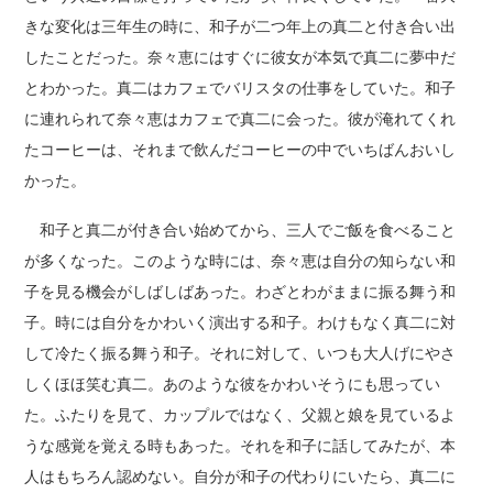
きな変化は三年生の時に、和子が二つ年上の真二と付き合い出
したことだった。奈々恵にはすぐに彼女が本気で真二に夢中だ
とわかった。真二はカフェでバリスタの仕事をしていた。和子
に連れられて奈々恵はカフェで真二に会った。彼が淹れてくれ
たコーヒーは、それまで飲んだコーヒーの中でいちばんおいし
かった。
和子と真二が付き合い始めてから、三人でご飯を食べること
が多くなった。このような時には、奈々恵は自分の知らない和
子を見る機会がしばしばあった。わざとわがままに振る舞う和
子。時には自分をかわいく演出する和子。わけもなく真二に対
して冷たく振る舞う和子。それに対して、いつも大人げにやさ
しくほほ笑む真二。あのような彼をかわいそうにも思ってい
た。ふたりを見て、カップルではなく、父親と娘を見ているよ
うな感覚を覚える時もあった。それを和子に話してみたが、本
人はもちろん認めない。自分が和子の代わりにいたら、真二に