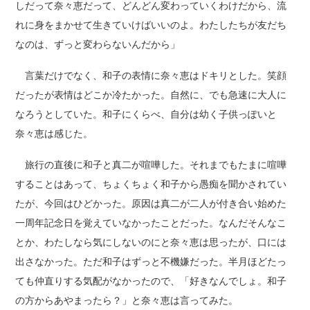
しだって奈々恵だって、どんどん変わっていくわけだから、流
れに身をまかせて生きていけばいいのよ。わたしたちが友だち
なのは、ずっと変わらないんだから」
言葉だけでなく、和子の表情に奈々恵はドキリとした。笑顔
だったが表情はどこか冷たかった。自然に、でも急速に大人に
なろうとしていた。和子にくらべ、自分は幼く子供っぽいと
奈々恵は感じた。
旅行の直後に和子と真二が喧嘩した。それまでもたまに喧嘩
することはあって、ちょくちょく和子から愚痴を聞かされてい
たが、今回はひどかった。原因は真二が二人が付き合い始めた
一周年記念日を覚えていなかったことだった。なんだそんなこ
とか、わたしなら気にしないのにと奈々恵は思ったが、口には
出さなかった。ただ和子はずっと不機嫌だった。半月ほどたっ
ても仲直りする気配がなかったので、「好きなんでしょ。和子
の方からあやまったら？」と奈々恵は言ってみた。