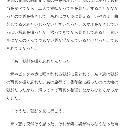
夕方の電車の時間まで森の中を散歩した。草の上に座ってお弁
当を食べてから、二人で寝転がって空を見た。することがなか
ったので雲を指さして、あれはウサギに見える、いや猫よ、曲
芸してる犬みたいじゃないと笑い合った。スマホをかざしてい
っぱい写真を撮ったが、帰ってきてから見直してみると、青い
空になんのへんてつもない雲が浮かんでいるだけだった。でも
それでよかった。
「あ、朝顔を撮り忘れたんだった」
青やピンクや赤に咲き乱れる朝顔に見とれて、奈々恵は朝顔
の写真を撮り忘れた。あの旅行で一番印象に残ったのは大輪の
朝顔だったから、帰ってきて写真を整理しながらひどくがっか
りした。
「そうだ、朝顔を見に行こう」
奈々恵は突然そう思った。それが鏡に姿が写らなくなった自