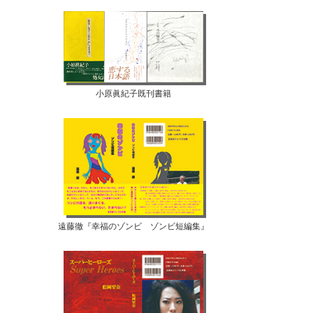
小原眞紀子既刊書籍
遠藤徹『幸福のゾンビ ゾンビ短編集』