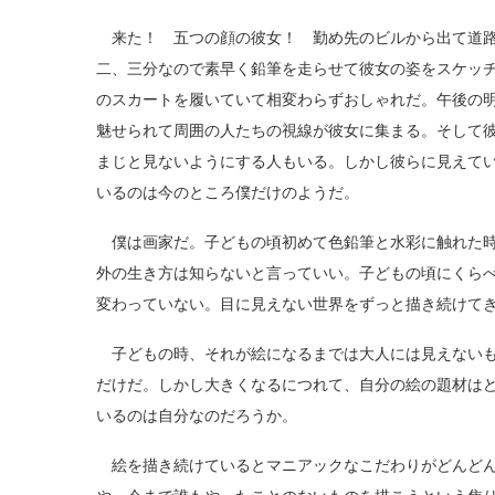
来た！ 五つの顔の彼女！ 勤め先のビルから出て道路
二、三分なので素早く鉛筆を走らせて彼女の姿をスケッ
のスカートを履いていて相変わらずおしゃれだ。午後の
魅せられて周囲の人たちの視線が彼女に集まる。そして
まじと見ないようにする人もいる。しかし彼らに見えて
いるのは今のところ僕だけのようだ。
僕は画家だ。子どもの頃初めて色鉛筆と水彩に触れた時
外の生き方は知らないと言っていい。子どもの頃にくら
変わっていない。目に見えない世界をずっと描き続けて
子どもの時、それが絵になるまでは大人には見えないも
だけだ。しかし大きくなるにつれて、自分の絵の題材は
いるのは自分なのだろうか。
絵を描き続けているとマニアックなこだわりがどんどん