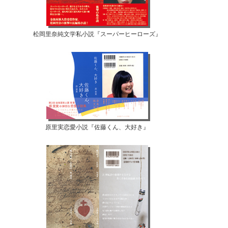
松岡里奈純文学私小説『スーパーヒーローズ』
原里実恋愛小説『佐藤くん、大好き』