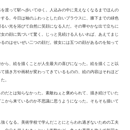
を渡って駅へ歩いてゆく。人込みの中に見えなくなるまでほんの
チする。今日は袖のふわっとした白いブラウスに、膝下までの緑色
明るい光を浴びて自然に笑顔になる人だ。その華やかな出で立ちに
彼女の顔に気づいて驚く。じっと見続ける人もいれば、あえてまじ
いるのはせいぜい二つの顔だ。彼女には五つの顔があるのを知って
から、絵を描くことが人生最大の喜びになった。絵を描くこと以
べて描き方や画材が変わってきているものの、絵の内容はそれほど
きた。
のだとは知らなかった。素敵ねぇと褒められて、描き続けていた
どこから来ているのか不思議に思うようになった。そもそも描いて
強くなる。美術学校で学んだことにとらわれ過ぎないための工夫