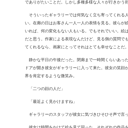
でありがたいことだ。しかし多種多様な人々が行きかう
そういったギャラリーでは何気なく立ち寄ってくれる人
い。在廊の日はお客さん一人一人の表情を見る。彼らが
いれば、何の変化もない人もいる。でもそれでいい。絵
だと思う。作家による表現なんだけど、見る側の質問で
てくれるなら、画家にとってそれはとても幸せなことだ
静かな平日の午後だった。閉廊まで一時間くらいあった
ドアが開き彼女がギャラリーに入って来た。彼女の笑顔
界を肯定するような微笑み。
「二つの顔の人だ」
「最近よく見かけますね」
ギャラリーのスタッフが彼女に気づきひそひそ声で言っ
彼女は時間をかけて絵を見て回った。それぞれの作品を