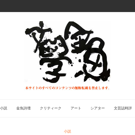
小説
金魚詩壇
クリティーク
アート
シアター
文芸誌時評
小説