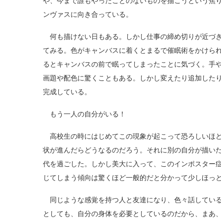
や、今まで誰もやったことのないものを描こうという焦
ンヴァスに向き合っている。
何も描けない日もある。しかし仕事の締め切りが近づき
てみる。色がキャンバスに着くとまるで催眠術をかけら
るとキャンバスの前で眠ってしまったことに気づく。手
画題や配色に驚くこともある。しかし変えたり追加した
完成している。
もう一人の自分がいる！
高校生の時にはじめてこの現象が起こって恐ろしいほど
状が進んだらどうなるのだろう。それに別の自分が描い
代を過ごした。しかし美大に入って、このインポスター
じてしまう傾向は驚くほど一般的だと分かって少しほっ
同じような感覚を持つ人と友達になり、色々話している
としても、自分の身体を必要としているのだから、まあ