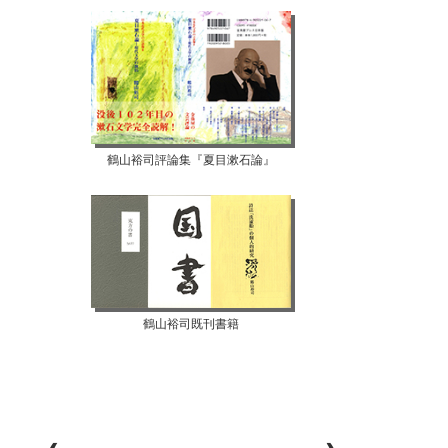
鶴山裕司評論集『夏目漱石論』
鶴山裕司既刊書籍