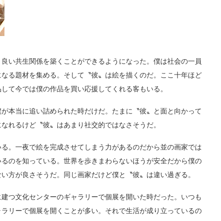
良い共生関係を築くことができるようになった。僕は社会の一員
になる題材を集める。そして〝彼〟は絵を描くのだ。ここ十年ほど
品して今では僕の作品を買い応援してくれる客もいる。
が本当に追い詰められた時だけだ。たまに〝彼〟と面と向かって
になれるけど〝彼〟はあまり社交的ではなさそうだ。
る。一夜で絵を完成させてしまう力があるのだから並の画家では
いるのを知っている。世界を歩きまわらないほうが安全だから僕の
ない方が良さそうだ。同じ画家だけど僕と〝彼〟は違い過ぎる。
建つ文化センターのギャラリーで個展を開いた時だった。いつも
ャラリーで個展を開くことが多い。それで生活が成り立っているの