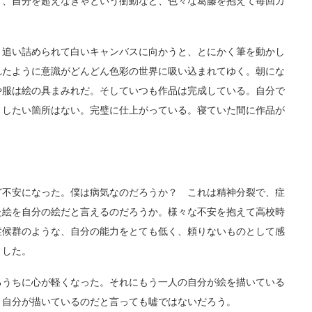
り、自分を超えなきゃという衝動など、色々な葛藤を抱えて毎回カ
追い詰められて白いキャンバスに向かうと、とにかく筆を動かし
れたように意識がどんどん色彩の世界に吸い込まれてゆく。朝にな
や服は絵の具まみれだ。そしていつも作品は完成している。自分で
りしたい箇所はない。完璧に仕上がっている。寝ていた間に作品が
不安になった。僕は病気なのだろうか？ これは精神分裂で、症
た絵を自分の絵だと言えるのだろうか。様々な不安を抱えて高校時
症候群のような、自分の能力をとても低く、頼りないものとして感
とした。
うちに心が軽くなった。それにもう一人の自分が絵を描いている
、自分が描いているのだと言っても嘘ではないだろう。