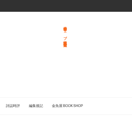
総合文学ウェブ情報誌 文学金魚
詩誌時評
編集後記
金魚屋 BOOK SHOP