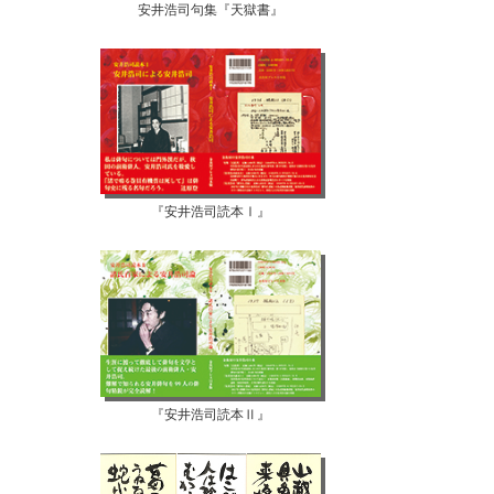
安井浩司句集『天獄書』
『安井浩司読本Ⅰ』
『安井浩司読本Ⅱ』