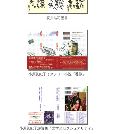
安井浩司墨書
小原眞紀子ミステリー小説『香獣』
小原眞紀子評論集『文学とセクシュアリティ』