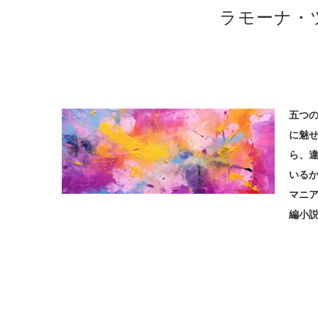
ラモーナ・
五つ
に魅
ら、
いるか
マニ
編小