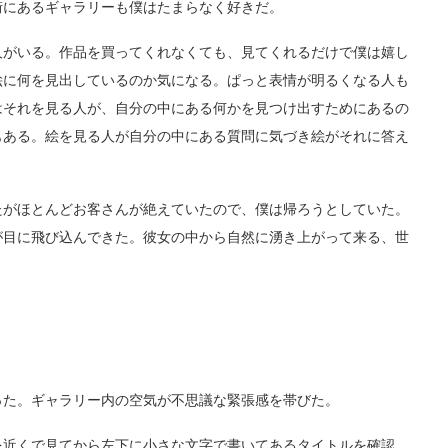
街にあるギャラリーも僕はたまらなく好きだ。
がいる。作品を買ってくれなくても、見てくれるだけで僕は嬉し
絵に何を見出しているのか気になる。ぱっと表情が明るくなる人も
はそれを見る人が、自分の中にある何かを見つけ出すためにあるの
もある。絵を見る人が自分の中にある質問に気づき絵がそれに答え
。
がほとんどお客さんが絶えていたので、僕は帰ろうとしていた。
が目に飛び込んできた。彼女の中から自然に湧き上がって来る、世
た。ギャラリー内の空気が不思議な緊張感を帯びた。
近くで見てから左下に小さな文字で書いてあるタイトルを確認