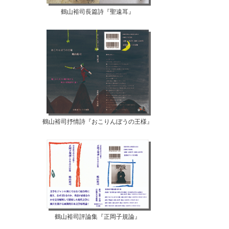
鶴山裕司長篇詩『聖遠耳』
鶴山裕司抒情詩『おこりんぼうの王様』
鶴山裕司評論集『正岡子規論』