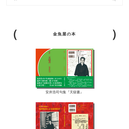
金魚屋の本
安井浩司句集『天獄書』