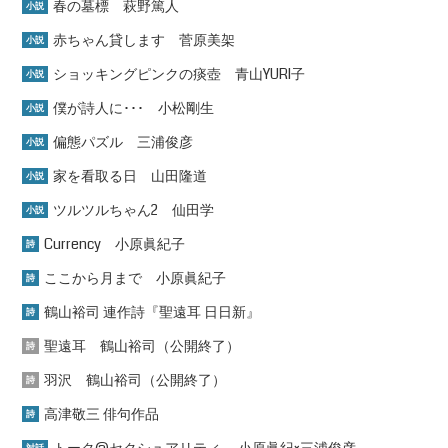
春の墓標 萩野篤人
小説
赤ちゃん貸します 菅原美架
小説
ショッキングピンクの痰壺 青山YURI子
小説
僕が詩人に･･･ 小松剛生
小説
偏態パズル 三浦俊彦
小説
家を看取る日 山田隆道
小説
ツルツルちゃん2 仙田学
小説
Currency 小原眞紀子
詩
ここから月まで 小原眞紀子
詩
鶴山裕司 連作詩『聖遠耳 日日新』
詩
聖遠耳 鶴山裕司（公開終了）
詩
羽沢 鶴山裕司（公開終了）
詩
高津敬三 俳句作品
詩
トーク@セクシュアリティ― 小原眞紀×三浦俊彦
対話