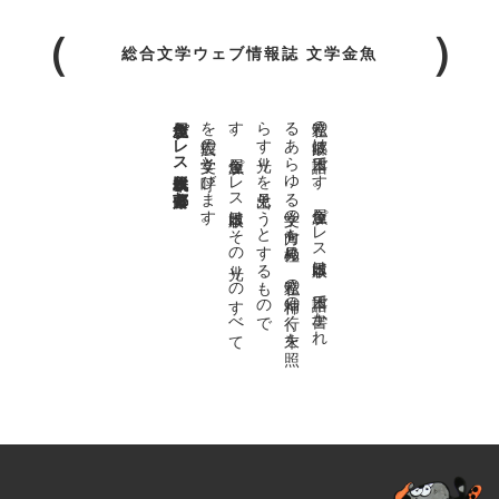
総合文学ウェブ情報誌 文学金魚
金魚屋プレス日本版代表 齋藤都
。
私達の
故郷は
日本語で
す
。
金魚屋プ
レ
ス
日本版は
、
日本語で
書か
れ
る
あ
ら
ゆ
る
文学の
方向を
見極め
、
私達の
精神の
行く
末を
照
ら
す
光り
を
見出そ
う
と
す
る
も
の
で
す
。
金魚屋プ
レ
ス
日本版は
そ
の
光り
の
す
べ
て
を
広義の
文学と
呼び
ま
す