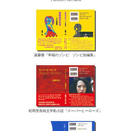
遠藤徹『幸福のゾンビ ゾンビ短編集』
松岡里奈純文学私小説『スーパーヒーローズ』