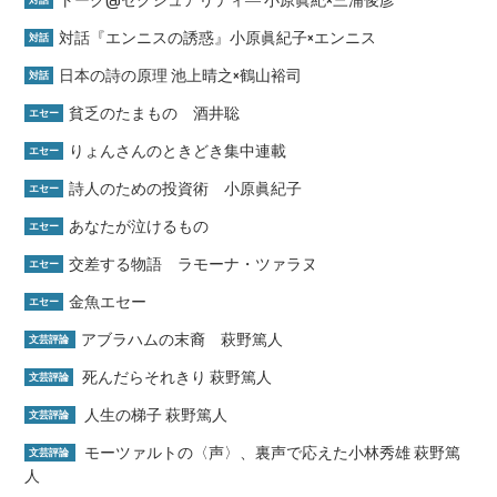
対話『エンニスの誘惑』小原眞紀子×エンニス
対話
日本の詩の原理 池上晴之×鶴山裕司
対話
貧乏のたまもの 酒井聡
エセー
りょんさんのときどき集中連載
エセー
詩人のための投資術 小原眞紀子
エセー
あなたが泣けるもの
エセー
交差する物語 ラモーナ・ツァラヌ
エセー
金魚エセー
エセー
アブラハムの末裔 萩野篤人
文芸評論
死んだらそれきり 萩野篤人
文芸評論
人生の梯子 萩野篤人
文芸評論
モーツァルトの〈声〉、裏声で応えた小林秀雄 萩野篤
文芸評論
人