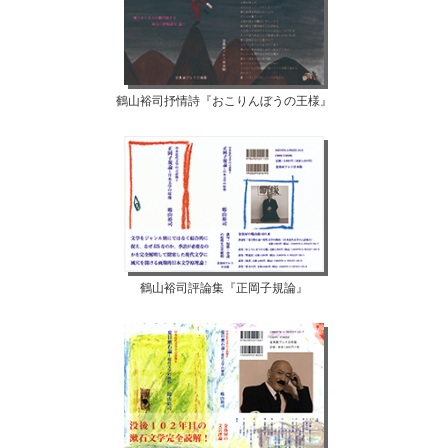
鶴山裕司抒情詩『おこりんぼうの王様』
鶴山裕司評論集『正岡子規論』