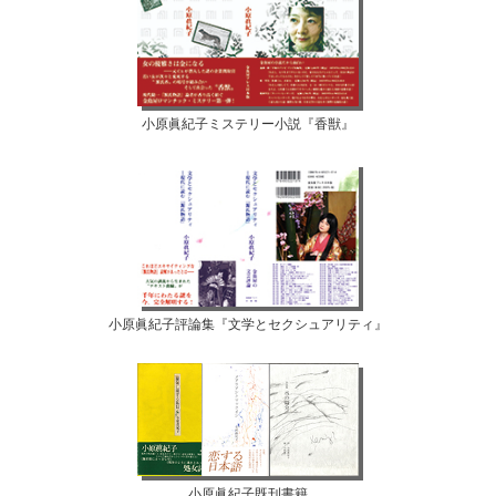
小原眞紀子ミステリー小説『香獣』
小原眞紀子評論集『文学とセクシュアリティ』
小原眞紀子既刊書籍