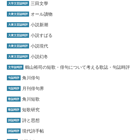
三田文學
大学文芸誌時評
オール讀物
大衆文芸誌時評
小説新潮
大衆文芸誌時評
小説すばる
大衆文芸誌時評
小説現代
大衆文芸誌時評
小説幻冬
大衆文芸誌時評
鶴山裕司の短歌・俳句について考える歌誌・句誌時評
文学誌時評
角川俳句
句誌時評
月刊俳句界
句誌時評
角川短歌
歌誌時評
短歌研究
歌誌時評
詩と思想
詩誌時評
現代詩手帖
詩誌時評