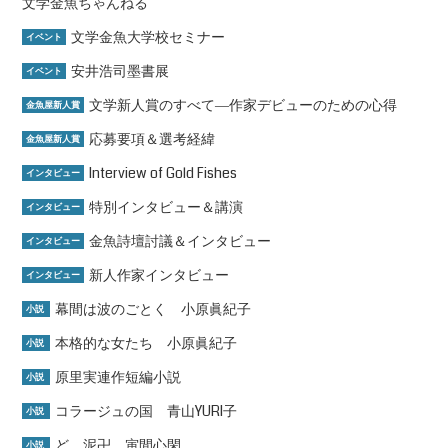
文学金魚ちゃんねる
文学金魚大学校セミナー
イベント
安井浩司墨書展
イベント
文学新人賞のすべて―作家デビューのための心得
金魚屋新人賞
応募要項＆選考経緯
金魚屋新人賞
Interview of Gold Fishes
インタビュー
特別インタビュー＆講演
インタビュー
金魚詩壇討議＆インタビュー
インタビュー
新人作家インタビュー
インタビュー
幕間は波のごとく 小原眞紀子
小説
本格的な女たち 小原眞紀子
小説
原里実連作短編小説
小説
コラージュの国 青山YURI子
小説
ど、泥卍 寅間心閑
小説