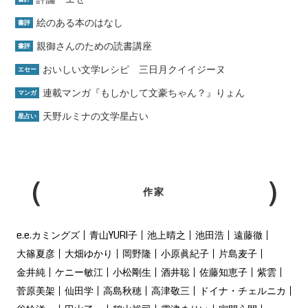
絵のある本のはなし
書評
親御さんのための読書講座
書評
おいしい文学レシピ 三日月クイイジーヌ
エセー
連載マンガ『もしかして文豪ちゃん？』りょん
マンガ
天野ルミナの文学星占い
星占い
作家
e.e.カミングズ
青山YURI子
池上晴之
池田浩
遠藤徹
大篠夏彦
大畑ゆかり
岡野隆
小原眞紀子
片島麦子
金井純
ケニー敏江
小松剛生
酒井聡
佐藤知恵子
紫雲
菅原美架
仙田学
高島秋穂
高津敬三
ドイナ・チェルニカ