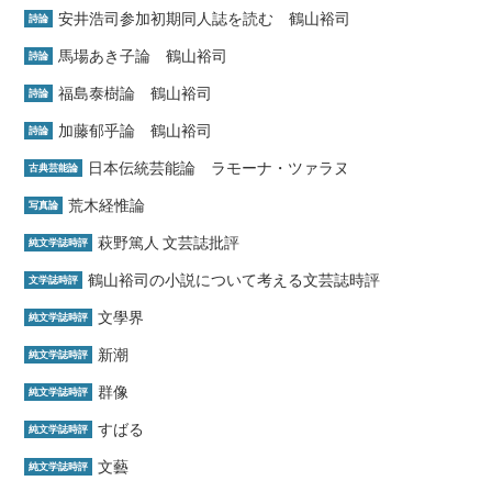
安井浩司参加初期同人誌を読む 鶴山裕司
詩論
馬場あき子論 鶴山裕司
詩論
福島泰樹論 鶴山裕司
詩論
加藤郁乎論 鶴山裕司
詩論
日本伝統芸能論 ラモーナ・ツァラヌ
古典芸能論
荒木経惟論
写真論
萩野篤人 文芸誌批評
純文学誌時評
鶴山裕司の小説について考える文芸誌時評
文学誌時評
文學界
純文学誌時評
新潮
純文学誌時評
群像
純文学誌時評
すばる
純文学誌時評
文藝
純文学誌時評