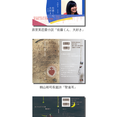
原里実恋愛小説『佐藤くん、大好き』
鶴山裕司長篇詩『聖遠耳』