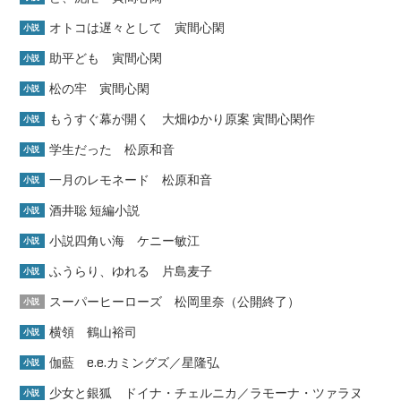
オトコは遅々として 寅間心閑
小説
助平ども 寅間心閑
小説
松の牢 寅間心閑
小説
もうすぐ幕が開く 大畑ゆかり原案 寅間心閑作
小説
学生だった 松原和音
小説
一月のレモネード 松原和音
小説
酒井聡 短編小説
小説
小説四角い海 ケニー敏江
小説
ふうらり、ゆれる 片島麦子
小説
スーパーヒーローズ 松岡里奈（公開終了）
小説
横領 鶴山裕司
小説
伽藍 e.e.カミングズ／星隆弘
小説
少女と銀狐 ドイナ・チェルニカ／ラモーナ・ツァラヌ
小説