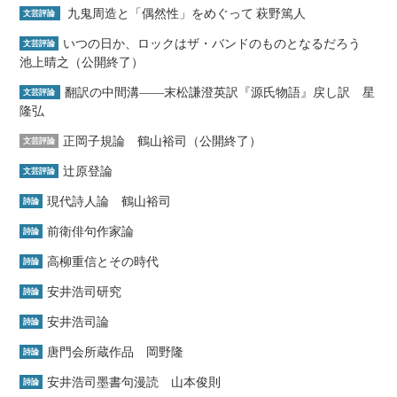
九鬼周造と「偶然性」をめぐって 萩野篤人
文芸評論
いつの日か、ロックはザ・バンドのものとなるだろう
文芸評論
池上晴之（公開終了）
翻訳の中間溝――末松謙澄英訳『源氏物語』戻し訳 星
文芸評論
隆弘
正岡子規論 鶴山裕司（公開終了）
文芸評論
辻原登論
文芸評論
現代詩人論 鶴山裕司
詩論
前衛俳句作家論
詩論
高柳重信とその時代
詩論
安井浩司研究
詩論
安井浩司論
詩論
唐門会所蔵作品 岡野隆
詩論
安井浩司墨書句漫読 山本俊則
詩論