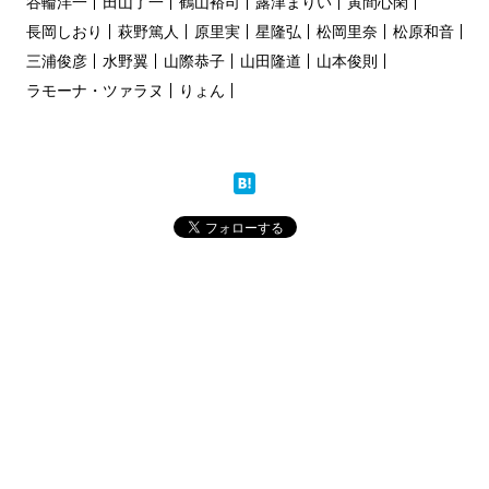
谷輪洋一
田山了一
鶴山裕司
露津まりい
寅間心閑
長岡しおり
萩野篤人
原里実
星隆弘
松岡里奈
松原和音
三浦俊彦
水野翼
山際恭子
山田隆道
山本俊則
ラモーナ・ツァラヌ
りょん