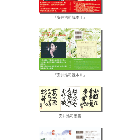
『安井浩司読本Ⅰ』
『安井浩司読本Ⅱ』
安井浩司墨書