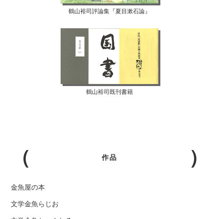
鶴山裕司評論集『夏目漱石論』
鶴山裕司既刊書籍
作品
金魚屋の本
文学金魚らじお