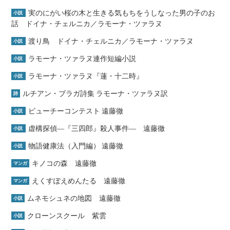
実のにがい桜の木と生きる気もちをうしなった男の子のお
小説
話 ドイナ・チェルニカ／ラモーナ・ツァラヌ
渡り鳥 ドイナ・チェルニカ／ラモーナ・ツァラヌ
小説
ラモーナ・ツァラヌ連作短編小説
小説
ラモーナ・ツァラヌ『蓮・十二時』
小説
ルチアン・ブラガ詩集 ラモーナ・ツァラヌ訳
詩
ビューチーコンテスト 遠藤徹
小説
虚構探偵―『三四郎』殺人事件― 遠藤徹
小説
物語健康法（入門編） 遠藤徹
小説
キノコの森 遠藤徹
マンガ
えくすぽえめんたる 遠藤徹
マンガ
ムネモシュネの地図 遠藤徹
小説
クローンスクール 紫雲
小説