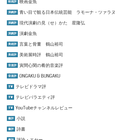
映画金魚
映画評
青い目で観る日本伝統芸能 ラモーナ・ツァラヌ
演劇評
現代演劇の見（せ）かた 星隆弘
演劇評
演劇金魚
演劇評
言葉と骨董 鶴山裕司
美術評
美術展時評 鶴山裕司
美術評
寅間心閑の肴的音楽評
音楽評
ONGAKU & BUNGAKU
音楽評
テレビドラマ評
TV
テレビバラエティ評
TV
YouTubeチャンネルレビュー
TV
小説
書評
詩書
書評
評論・エセー
書評