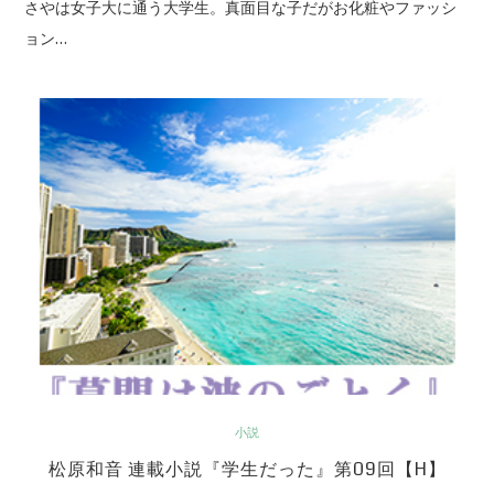
さやは女子大に通う大学生。真面目な子だがお化粧やファッシ
ョン…
小説
松原和音 連載小説『学生だった』第09回【H】