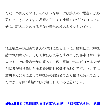
ただ一つ言えるのは、そのような確信には詩人の〝思想〟が必
要だということです。思想と言っても小難しい哲学ではありま
せん。詩人ごとの揺るぎない表現の核のようなものです。
池上晴之―鶴山裕司さんの対話にあるように、鮎川信夫は戦後
詩の創始者です。そして新たな文学を生み出した作家は常に偉
大です。その後数十年に渡って、広い意味でのエピゴーネンが
創始者が切り拓いた表現を追随し模倣するわけですから。では
鮎川さんは何によって戦後詩の創始者であり優れた詩人であっ
たのか。今回の対話でほぼ語られていると思います。
■No.003【連載対話 日本の詩の原理】『戦後詩の創出―鮎川