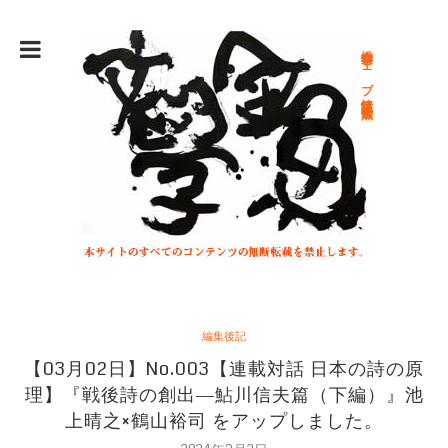
総合文学ウェブ情報誌 文学金魚
編集後記
【03月02日】No.003【連載対話 日本の詩の原
理】『戦後詩の創出―鮎川信夫篇（下編）』池
上晴之×鶴山裕司 をアップしました。