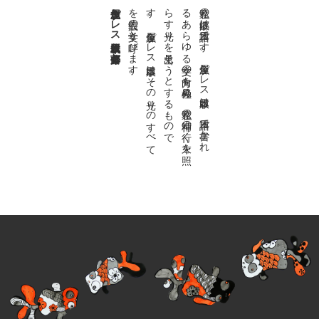
金魚屋プレス日本版代表 齋藤都
。
私達の
故郷は
日本語で
す
。
金魚屋プ
レ
ス
日本版は
、
日本語で
書か
れ
る
あ
ら
ゆ
る
文学の
方向を
見極め
、
私達の
精神の
行く
末を
照
ら
す
光り
を
見出そ
う
と
す
る
も
の
で
す
。
金魚屋プ
レ
ス
日本版は
そ
の
光り
の
す
べ
て
を
広義の
文学と
呼び
ま
す