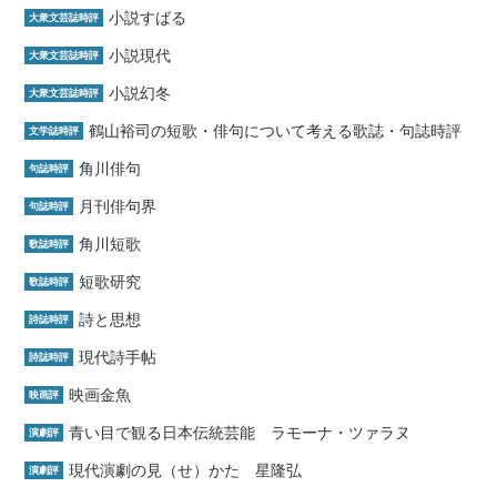
小説すばる
大衆文芸誌時評
小説現代
大衆文芸誌時評
小説幻冬
大衆文芸誌時評
鶴山裕司の短歌・俳句について考える歌誌・句誌時評
文学誌時評
角川俳句
句誌時評
月刊俳句界
句誌時評
角川短歌
歌誌時評
短歌研究
歌誌時評
詩と思想
詩誌時評
現代詩手帖
詩誌時評
映画金魚
映画評
青い目で観る日本伝統芸能 ラモーナ・ツァラヌ
演劇評
現代演劇の見（せ）かた 星隆弘
演劇評