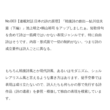
No.003【連載対話 日本の詩の原理】『戦後詩の創出―鮎川信夫
篇（下編）』池上晴之×鶴山裕司 をアップしましたぁ。短歌俳句
を含めて詩は一筋縄ではいかない表現ジャンルです。特に自由
詩はそうです。内容・形式面で一切の制約がない。つまり詩の
成立要件は詩人ごとに異なる。
もちろん戦後詩風とか現代詩風、あるいはモダニズム、シュル
レアリスム風と言えるような書き方はあります。徒手空拳では
表現は成り立たないので、詩人たちも何らかの形で先行する詩
作品（詩の遺産）を参照・模倣して独自の表現を模索していま
す。