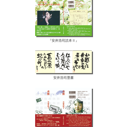
『安井浩司読本Ⅱ』
安井浩司墨書