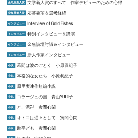
文学新人賞のすべて―作家デビューのための心得
金魚屋新人賞
応募要項＆選考経緯
金魚屋新人賞
Interview of Gold Fishes
インタビュー
特別インタビュー＆講演
インタビュー
金魚詩壇討議＆インタビュー
インタビュー
新人作家インタビュー
インタビュー
幕間は波のごとく 小原眞紀子
小説
本格的な女たち 小原眞紀子
小説
原里実連作短編小説
小説
コラージュの国 青山YURI子
小説
ど、泥卍 寅間心閑
小説
オトコは遅々として 寅間心閑
小説
助平ども 寅間心閑
小説