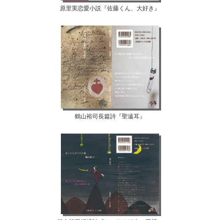
原里実恋愛小説『佐藤くん、大好き』
鶴山裕司長篇詩『聖遠耳』