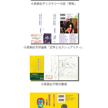
小原眞紀子ミステリー小説『香獣』
小原眞紀子評論集『文学とセクシュアリティ』
小原眞紀子既刊書籍