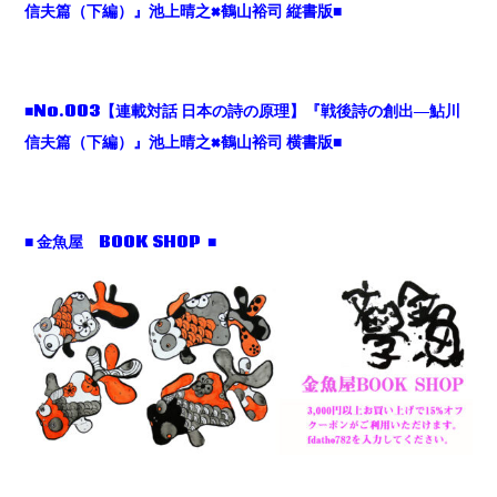
信夫篇（下編）』池上晴之×鶴山裕司 縦書版■
■No.003【連載対話 日本の詩の原理】『戦後詩の創出―鮎川
信夫篇（下編）』池上晴之×鶴山裕司 横書版■
■ 金魚屋 BOOK SHOP ■