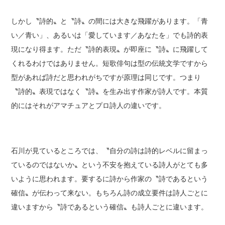
しかし〝詩的〟と〝詩〟の間には大きな飛躍があります。「青
い／青い」、あるいは「愛しています／あなたを」でも詩的表
現になり得ます。ただ〝詩的表現〟が即座に〝詩〟に飛躍して
くれるわけではありません。短歌俳句は型の伝統文学ですから
型があれば詩だと思われがちですが原理は同じです。つまり
〝詩的〟表現ではなく〝詩〟を生み出す作家が詩人です。本質
的にはそれがアマチュアとプロ詩人の違いです。
石川が見ているところでは、〝自分の詩は詩的レベルに留まっ
ているのではないか〟という不安を抱えている詩人がとても多
いように思われます。要するに詩から作家の〝詩であるという
確信〟が伝わって来ない。もちろん詩の成立要件は詩人ごとに
違いますから〝詩であるという確信〟も詩人ごとに違います。