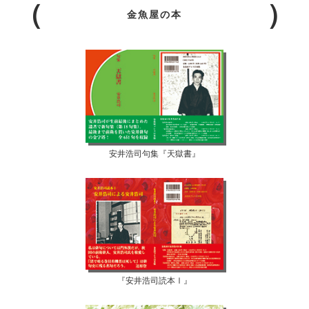
金魚屋の本
安井浩司句集『天獄書』
『安井浩司読本Ⅰ』