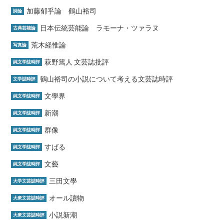
加藤郁乎論 鶴山裕司
詩論
日本伝統芸能論 ラモーナ・ツァラヌ
古典芸能論
荒木経惟論
写真論
萩野篤人 文芸誌批評
純文学誌時評
鶴山裕司の小説について考える文芸誌時評
文学誌時評
文學界
純文学誌時評
新潮
純文学誌時評
群像
純文学誌時評
すばる
純文学誌時評
文藝
純文学誌時評
三田文學
大学文芸誌時評
オール讀物
大衆文芸誌時評
小説新潮
大衆文芸誌時評