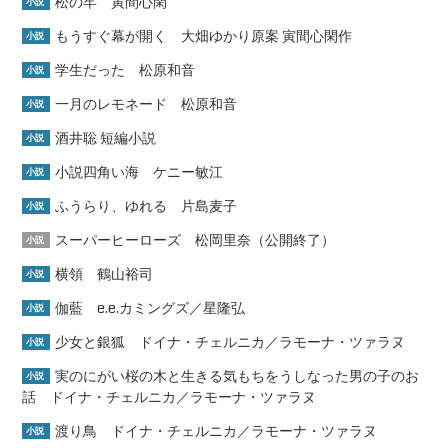
松の牢 寅間心閑
小説
もうすぐ幕が開く 大畑ゆかり原案 寅間心閑作
小説
学生だった 松原和音
小説
一月のレモネード 松原和音
小説
酒井聡 短編小説
小説
小説四角い海 ケニー敏江
小説
ふうらり、ゆれる 片島麦子
小説
スーパーヒーローズ 松岡里奈（公開終了）
小説
横領 鶴山裕司
小説
伽藍 e.e.カミングズ／星隆弘
小説
少女と銀狐 ドイナ・チェルニカ／ラモーナ・ツァラヌ
小説
実のにがい桜の木と生きる気もちをうしなった男の子のお
小説
話 ドイナ・チェルニカ／ラモーナ・ツァラヌ
渡り鳥 ドイナ・チェルニカ／ラモーナ・ツァラヌ
小説