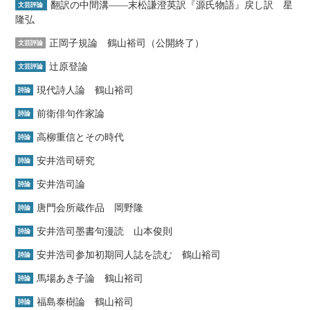
翻訳の中間溝――末松謙澄英訳『源氏物語』戻し訳 星
文芸評論
隆弘
正岡子規論 鶴山裕司（公開終了）
文芸評論
辻原登論
文芸評論
現代詩人論 鶴山裕司
詩論
前衛俳句作家論
詩論
高柳重信とその時代
詩論
安井浩司研究
詩論
安井浩司論
詩論
唐門会所蔵作品 岡野隆
詩論
安井浩司墨書句漫読 山本俊則
詩論
安井浩司参加初期同人誌を読む 鶴山裕司
詩論
馬場あき子論 鶴山裕司
詩論
福島泰樹論 鶴山裕司
詩論