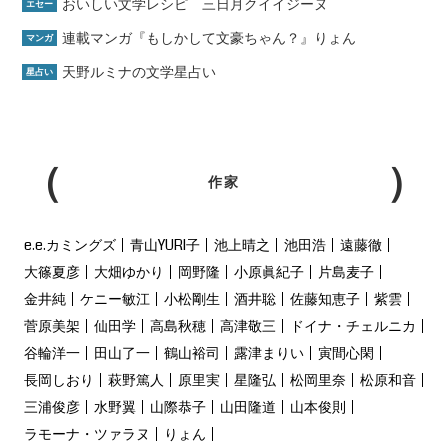
おいしい文学レシピ 三日月クイイジーヌ
エセー
連載マンガ『もしかして文豪ちゃん？』りょん
マンガ
天野ルミナの文学星占い
星占い
作家
e.e.カミングズ
青山YURI子
池上晴之
池田浩
遠藤徹
大篠夏彦
大畑ゆかり
岡野隆
小原眞紀子
片島麦子
金井純
ケニー敏江
小松剛生
酒井聡
佐藤知恵子
紫雲
菅原美架
仙田学
高島秋穂
高津敬三
ドイナ・チェルニカ
谷輪洋一
田山了一
鶴山裕司
露津まりい
寅間心閑
長岡しおり
萩野篤人
原里実
星隆弘
松岡里奈
松原和音
三浦俊彦
水野翼
山際恭子
山田隆道
山本俊則
ラモーナ・ツァラヌ
りょん