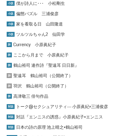
僕が詩人に･･･ 小松剛生
小説
偏態パズル 三浦俊彦
小説
家を看取る日 山田隆道
小説
ツルツルちゃん2 仙田学
小説
Currency 小原眞紀子
詩
ここから月まで 小原眞紀子
詩
鶴山裕司 連作詩『聖遠耳 日日新』
詩
聖遠耳 鶴山裕司（公開終了）
詩
羽沢 鶴山裕司（公開終了）
詩
高津敬三 俳句作品
詩
トーク@セクシュアリティ― 小原眞紀×三浦俊彦
対話
対話『エンニスの誘惑』小原眞紀子×エンニス
対話
日本の詩の原理 池上晴之×鶴山裕司
対話