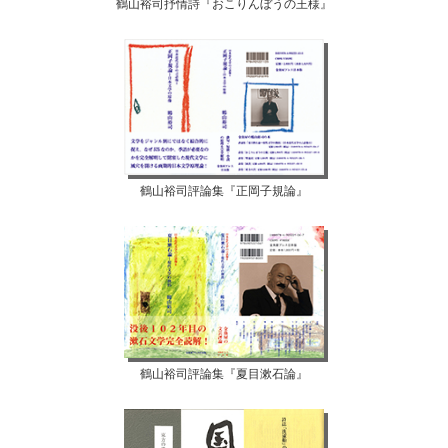
鶴山裕司抒情詩『おこりんぼうの王様』
鶴山裕司評論集『正岡子規論』
鶴山裕司評論集『夏目漱石論』