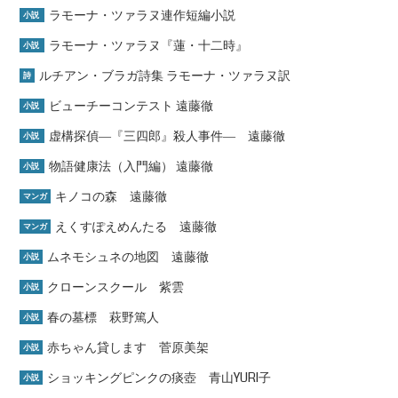
ラモーナ・ツァラヌ連作短編小説
小説
ラモーナ・ツァラヌ『蓮・十二時』
小説
ルチアン・ブラガ詩集 ラモーナ・ツァラヌ訳
詩
ビューチーコンテスト 遠藤徹
小説
虚構探偵―『三四郎』殺人事件― 遠藤徹
小説
物語健康法（入門編） 遠藤徹
小説
キノコの森 遠藤徹
マンガ
えくすぽえめんたる 遠藤徹
マンガ
ムネモシュネの地図 遠藤徹
小説
クローンスクール 紫雲
小説
春の墓標 萩野篤人
小説
赤ちゃん貸します 菅原美架
小説
ショッキングピンクの痰壺 青山YURI子
小説