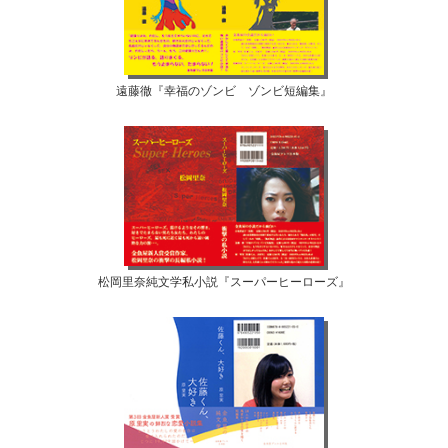
遠藤徹『幸福のゾンビ ゾンビ短編集』
松岡里奈純文学私小説『スーパーヒーローズ』