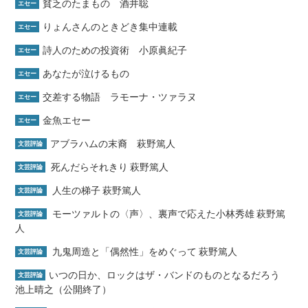
貧乏のたまもの 酒井聡
エセー
りょんさんのときどき集中連載
エセー
詩人のための投資術 小原眞紀子
エセー
あなたが泣けるもの
エセー
交差する物語 ラモーナ・ツァラヌ
エセー
金魚エセー
エセー
アブラハムの末裔 萩野篤人
文芸評論
死んだらそれきり 萩野篤人
文芸評論
人生の梯子 萩野篤人
文芸評論
モーツァルトの〈声〉、裏声で応えた小林秀雄 萩野篤
文芸評論
人
九鬼周造と「偶然性」をめぐって 萩野篤人
文芸評論
いつの日か、ロックはザ・バンドのものとなるだろう
文芸評論
池上晴之（公開終了）