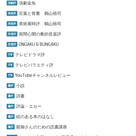
演劇金魚
演劇評
言葉と骨董 鶴山裕司
美術評
美術展時評 鶴山裕司
美術評
寅間心閑の肴的音楽評
音楽評
ONGAKU & BUNGAKU
音楽評
テレビドラマ評
TV
テレビバラエティ評
TV
YouTubeチャンネルレビュー
TV
小説
書評
詩書
書評
評論・エセー
書評
絵のある本のはなし
書評
親御さんのための読書講座
書評