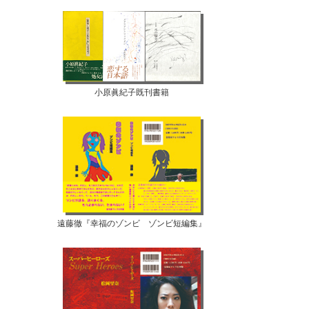
小原眞紀子既刊書籍
遠藤徹『幸福のゾンビ ゾンビ短編集』