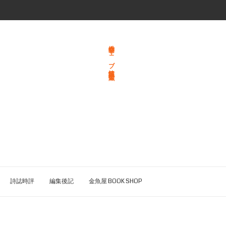
総合文学ウェブ情報誌 文学金魚
詩誌時評
編集後記
金魚屋 BOOK SHOP