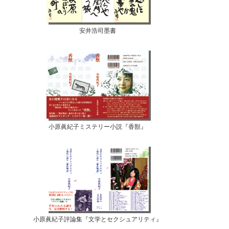
安井浩司墨書
小原眞紀子ミステリー小説『香獣』
小原眞紀子評論集『文学とセクシュアリティ』