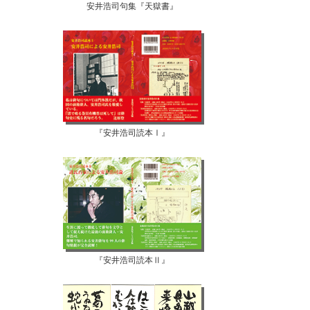
安井浩司句集『天獄書』
『安井浩司読本Ⅰ』
『安井浩司読本Ⅱ』