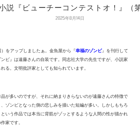
連載小説『ビューチーコンテストオ！』（
2025年8月14日
1回）をアップしましたぁ。金魚屋から『
幸福のゾンビ
』を刊行して
ゾンビ』は遠藤さんの自装です。同志社大学の先生ですが、小説家
られる。文明批評家としても知られています。
作品が多いのですが、それに納まりきらないのが遠藤さんの特徴で
く、ゾンビとなった側の悲しみを描いた短編が多い。しかしもちろ
」という作品では本当に背筋がゾッとするような人間の性が描かれ
の作家です。