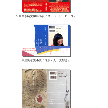
松岡里奈純文学私小説『スーパーヒーローズ』
原里実恋愛小説『佐藤くん、大好き』
【07月12日...
【07月10日...