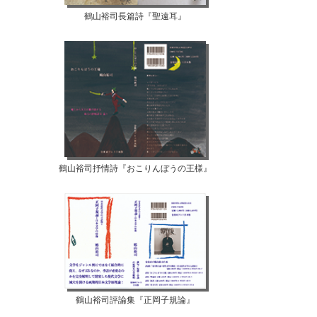
鶴山裕司長篇詩『聖遠耳』
鶴山裕司抒情詩『おこりんぼうの王様』
鶴山裕司評論集『正岡子規論』