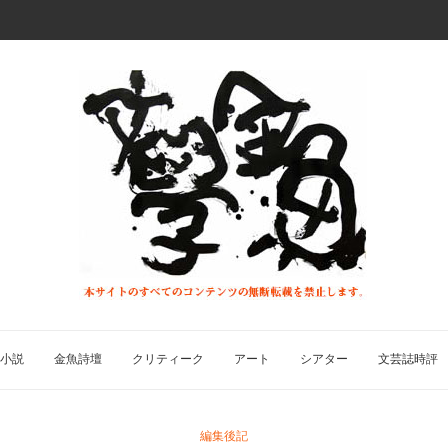
小説
金魚詩壇
クリティーク
アート
シアター
文芸誌時評
編集後記