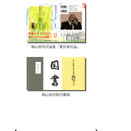
鶴山裕司評論集『夏目漱石論』
鶴山裕司既刊書籍