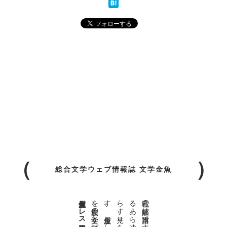
総合文学ウェブ情報誌 文学金魚
金魚屋プレス日本版代表 齋藤都
。