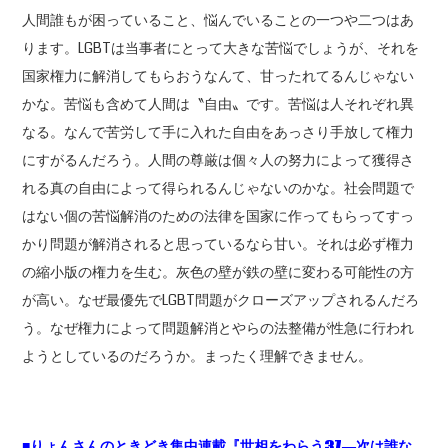
人間誰もが困っていること、悩んでいることの一つや二つはあ
ります。LGBTは当事者にとって大きな苦悩でしょうが、それを
国家権力に解消してもらおうなんて、甘ったれてるんじゃない
かな。苦悩も含めて人間は〝自由〟です。苦悩は人それぞれ異
なる。なんで苦労して手に入れた自由をあっさり手放して権力
にすがるんだろう。人間の尊厳は個々人の努力によって獲得さ
れる真の自由によって得られるんじゃないのかな。社会問題で
はない個の苦悩解消のための法律を国家に作ってもらってすっ
かり問題が解消されると思っているなら甘い。それは必ず権力
の縮小版の権力を生む。灰色の壁が鉄の壁に変わる可能性の方
が高い。なぜ最優先でLGBT問題がクローズアップされるんだろ
う。なぜ権力によって問題解消とやらの法整備が性急に行われ
ようとしているのだろうか。まったく理解できません。
■りょんさんのときどき集中連載『世相をわらう37―次は誰な