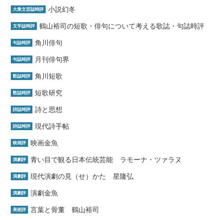
小説幻冬
大衆文芸誌時評
鶴山裕司の短歌・俳句について考える歌誌・句誌時評
文学誌時評
角川俳句
句誌時評
月刊俳句界
句誌時評
角川短歌
歌誌時評
短歌研究
歌誌時評
詩と思想
詩誌時評
現代詩手帖
詩誌時評
映画金魚
映画評
青い目で観る日本伝統芸能 ラモーナ・ツァラヌ
演劇評
現代演劇の見（せ）かた 星隆弘
演劇評
演劇金魚
演劇評
言葉と骨董 鶴山裕司
美術評