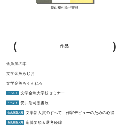
鶴山裕司既刊書籍
作品
金魚屋の本
文学金魚らじお
文学金魚ちゃんねる
文学金魚大学校セミナー
イベント
安井浩司墨書展
イベント
文学新人賞のすべて―作家デビューのための心得
金魚屋新人賞
応募要項＆選考経緯
金魚屋新人賞