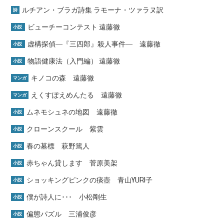
ルチアン・ブラガ詩集 ラモーナ・ツァラヌ訳
詩
ビューチーコンテスト 遠藤徹
小説
虚構探偵―『三四郎』殺人事件― 遠藤徹
小説
物語健康法（入門編） 遠藤徹
小説
キノコの森 遠藤徹
マンガ
えくすぽえめんたる 遠藤徹
マンガ
ムネモシュネの地図 遠藤徹
小説
クローンスクール 紫雲
小説
春の墓標 萩野篤人
小説
赤ちゃん貸します 菅原美架
小説
ショッキングピンクの痰壺 青山YURI子
小説
僕が詩人に･･･ 小松剛生
小説
偏態パズル 三浦俊彦
小説