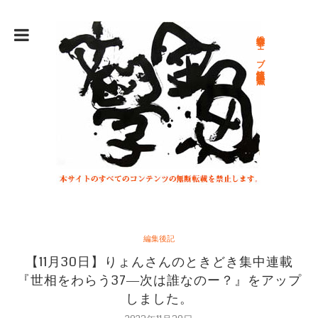
総合文学ウェブ情報誌 文学金魚
編集後記
【11月30日】りょんさんのときどき集中連載
『世相をわらう37―次は誰なのー？』をアップ
しました。