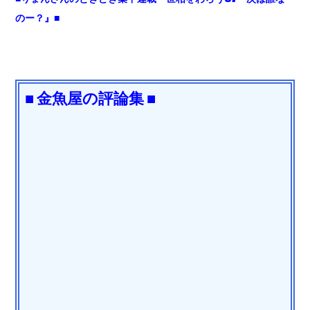
のー？』■
■ 金魚屋の評論集 ■