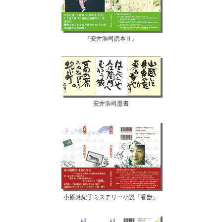
『安井浩司読本Ⅱ』
安井浩司墨書
小原眞紀子ミステリー小説『香獣』