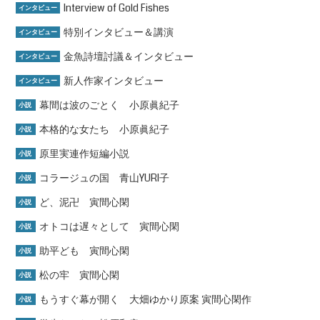
Interview of Gold Fishes
インタビュー
特別インタビュー＆講演
インタビュー
金魚詩壇討議＆インタビュー
インタビュー
新人作家インタビュー
インタビュー
幕間は波のごとく 小原眞紀子
小説
本格的な女たち 小原眞紀子
小説
原里実連作短編小説
小説
コラージュの国 青山YURI子
小説
ど、泥卍 寅間心閑
小説
オトコは遅々として 寅間心閑
小説
助平ども 寅間心閑
小説
松の牢 寅間心閑
小説
もうすぐ幕が開く 大畑ゆかり原案 寅間心閑作
小説