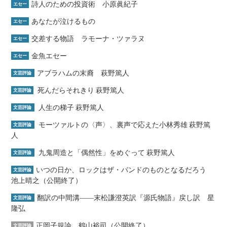
詩人のための投資術 小原眞紀子
エセー
あなたが泣けるもの
エセー
交差する物語 ラモーナ・ツァラヌ
エセー
金魚エセー
エセー
アブラハムの末裔 萩野篤人
文芸評論
死んだらそれきり 萩野篤人
文芸評論
人生の梯子 萩野篤人
文芸評論
モーツァルトの〈声〉、裏声で応えた小林秀雄 萩野篤
文芸評論
人
九鬼周造と「偶然性」をめぐって 萩野篤人
文芸評論
いつの日か、ロックはザ・バンドのものとなるだろう
文芸評論
池上晴之（公開終了）
翻訳の中間溝――末松謙澄英訳『源氏物語』戻し訳 星
文芸評論
隆弘
正岡子規論 鶴山裕司（公開終了）
文芸評論