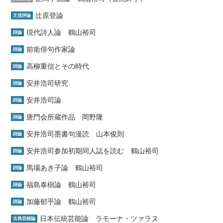
辻原登論
文芸評論
現代詩人論 鶴山裕司
詩論
前衛俳句作家論
詩論
高柳重信とその時代
詩論
安井浩司研究
詩論
安井浩司論
詩論
唐門会所蔵作品 岡野隆
詩論
安井浩司墨書句漫読 山本俊則
詩論
安井浩司参加初期同人誌を読む 鶴山裕司
詩論
馬場あき子論 鶴山裕司
詩論
福島泰樹論 鶴山裕司
詩論
加藤郁乎論 鶴山裕司
詩論
日本伝統芸能論 ラモーナ・ツァラヌ
古典芸能論