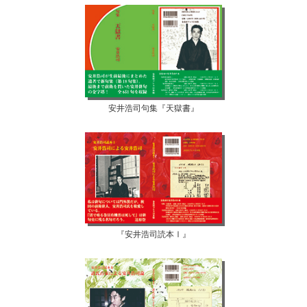
安井浩司句集『天獄書』
『安井浩司読本Ⅰ』