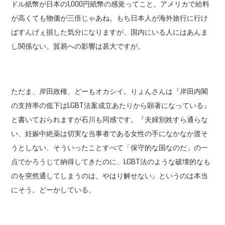
ドル紙幣が日本の1,000円紙幣の感覚ってこと。アメリカで給料
が高くても物価が三倍じゃあね。もち日本人が海外旅行に行け
ばすんげぇ損した気分になりますが、国内にいる人にはあんま
し関係ない。貿易への影響は甚大ですが。
ただま、岸田政権、どーもオカシイ。りょんさんは『岸田内閣
の支持率の低下はLGBT法案成立あたりから顕著になっている』
と書いておられますが石川も同感です。『夫婦別姓すら通らな
い、妊娠中絶薬は切実な当事者である女性の手になかなか渡そ
うとしない、そういったことすべて「保守的な国なのだ」の一
点でかろうじて納得してきたのに、LGBT法のような破壊的なも
のを突然通してしまうのは、やはり解せない』というのは本当
にそう。どーかしている。