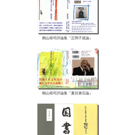
鶴山裕司評論集『正岡子規論』
鶴山裕司評論集『夏目漱石論』