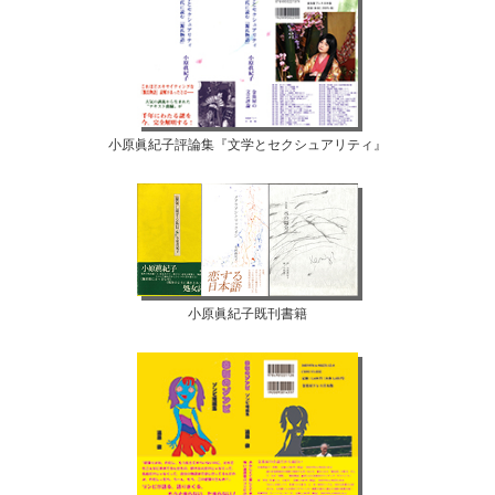
小原眞紀子評論集『文学とセクシュアリティ』
小原眞紀子既刊書籍