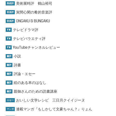
美術展時評 鶴山裕司
美術評
寅間心閑の肴的音楽評
音楽評
ONGAKU & BUNGAKU
音楽評
テレビドラマ評
TV
テレビバラエティ評
TV
YouTubeチャンネルレビュー
TV
小説
書評
詩書
書評
評論・エセー
書評
絵のある本のはなし
書評
親御さんのための読書講座
書評
おいしい文学レシピ 三日月クイイジーヌ
エセー
連載マンガ『もしかして文豪ちゃん？』りょん
マンガ