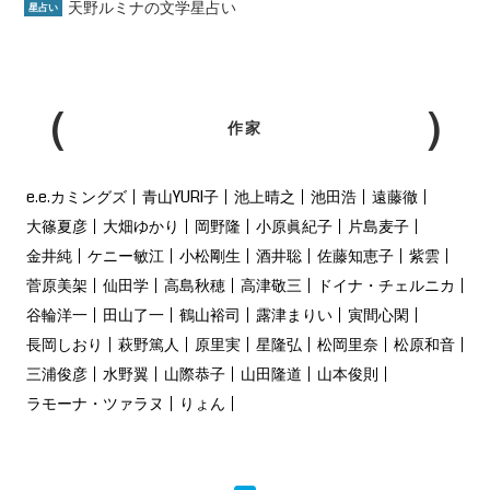
天野ルミナの文学星占い
星占い
作家
e.e.カミングズ
青山YURI子
池上晴之
池田浩
遠藤徹
大篠夏彦
大畑ゆかり
岡野隆
小原眞紀子
片島麦子
金井純
ケニー敏江
小松剛生
酒井聡
佐藤知恵子
紫雲
菅原美架
仙田学
高島秋穂
高津敬三
ドイナ・チェルニカ
谷輪洋一
田山了一
鶴山裕司
露津まりい
寅間心閑
長岡しおり
萩野篤人
原里実
星隆弘
松岡里奈
松原和音
三浦俊彦
水野翼
山際恭子
山田隆道
山本俊則
ラモーナ・ツァラヌ
りょん