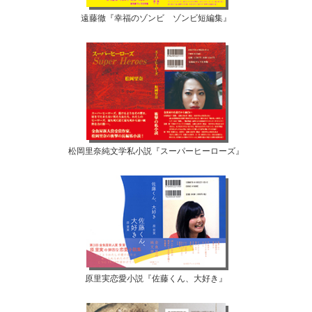
遠藤徹『幸福のゾンビ ゾンビ短編集』
松岡里奈純文学私小説『スーパーヒーローズ』
原里実恋愛小説『佐藤くん、大好き』