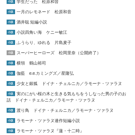
学生だった 松原和音
小説
一月のレモネード 松原和音
小説
酒井聡 短編小説
小説
小説四角い海 ケニー敏江
小説
ふうらり、ゆれる 片島麦子
小説
スーパーヒーローズ 松岡里奈（公開終了）
小説
横領 鶴山裕司
小説
伽藍 e.e.カミングズ／星隆弘
小説
少女と銀狐 ドイナ・チェルニカ／ラモーナ・ツァラヌ
小説
実のにがい桜の木と生きる気もちをうしなった男の子のお
小説
話 ドイナ・チェルニカ／ラモーナ・ツァラヌ
渡り鳥 ドイナ・チェルニカ／ラモーナ・ツァラヌ
小説
ラモーナ・ツァラヌ連作短編小説
小説
ラモーナ・ツァラヌ『蓮・十二時』
小説