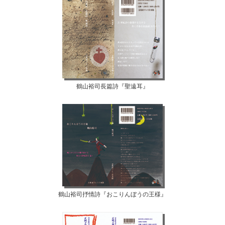
鶴山裕司長篇詩『聖遠耳』
鶴山裕司抒情詩『おこりんぼうの王様』