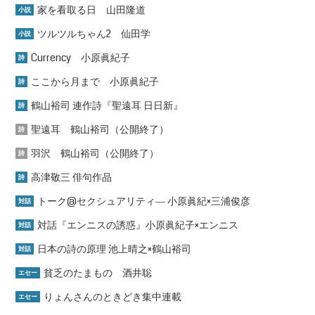
家を看取る日 山田隆道
小説
ツルツルちゃん2 仙田学
小説
Currency 小原眞紀子
詩
ここから月まで 小原眞紀子
詩
鶴山裕司 連作詩『聖遠耳 日日新』
詩
聖遠耳 鶴山裕司（公開終了）
詩
羽沢 鶴山裕司（公開終了）
詩
高津敬三 俳句作品
詩
トーク@セクシュアリティ― 小原眞紀×三浦俊彦
対話
対話『エンニスの誘惑』小原眞紀子×エンニス
対話
日本の詩の原理 池上晴之×鶴山裕司
対話
貧乏のたまもの 酒井聡
エセー
りょんさんのときどき集中連載
エセー