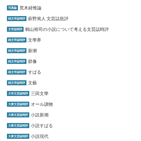
荒木経惟論
写真論
萩野篤人 文芸誌批評
純文学誌時評
鶴山裕司の小説について考える文芸誌時評
文学誌時評
文學界
純文学誌時評
新潮
純文学誌時評
群像
純文学誌時評
すばる
純文学誌時評
文藝
純文学誌時評
三田文學
大学文芸誌時評
オール讀物
大衆文芸誌時評
小説新潮
大衆文芸誌時評
小説すばる
大衆文芸誌時評
小説現代
大衆文芸誌時評