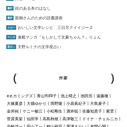
絵のある本のはなし
書評
親御さんのための読書講座
書評
おいしい文学レシピ 三日月クイイジーヌ
エセー
連載マンガ『もしかして文豪ちゃん？』りょん
マンガ
天野ルミナの文学星占い
星占い
作家
e.e.カミングズ
青山YURI子
池上晴之
池田浩
遠藤徹
大篠夏彦
大畑ゆかり
岡野隆
小原眞紀子
片島麦子
金井純
ケニー敏江
小松剛生
酒井聡
佐藤知恵子
紫雲
菅原美架
仙田学
高島秋穂
高津敬三
ドイナ・チェルニカ
谷輪洋一
田山了一
鶴山裕司
露津まりい
寅間心閑