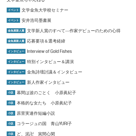
文学金魚大学校セミナー
イベント
安井浩司墨書展
イベント
文学新人賞のすべて―作家デビューのための心得
金魚屋新人賞
応募要項＆選考経緯
金魚屋新人賞
Interview of Gold Fishes
インタビュー
特別インタビュー＆講演
インタビュー
金魚詩壇討議＆インタビュー
インタビュー
新人作家インタビュー
インタビュー
幕間は波のごとく 小原眞紀子
小説
本格的な女たち 小原眞紀子
小説
原里実連作短編小説
小説
コラージュの国 青山YURI子
小説
ど、泥卍 寅間心閑
小説