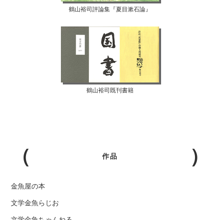
鶴山裕司評論集『夏目漱石論』
鶴山裕司既刊書籍
作品
金魚屋の本
文学金魚らじお
文学金魚ちゃんねる