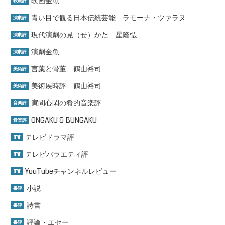
映画金魚
映画評
青い目で観る日本伝統芸能 ラモーナ・ツァラヌ
演劇評
現代演劇の見（せ）かた 星隆弘
演劇評
演劇金魚
演劇評
言葉と骨董 鶴山裕司
美術評
美術展時評 鶴山裕司
美術評
寅間心閑の肴的音楽評
音楽評
ONGAKU & BUNGAKU
音楽評
テレビドラマ評
TV
テレビバラエティ評
TV
YouTubeチャンネルレビュー
TV
小説
書評
詩書
書評
評論・エセー
書評