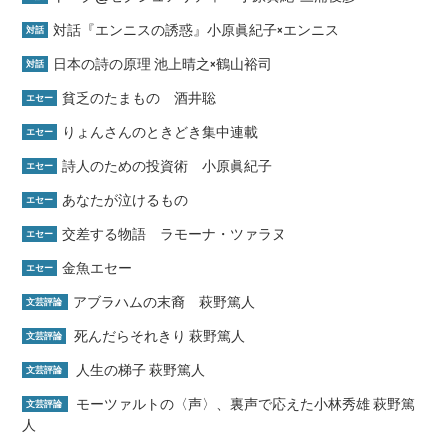
対話『エンニスの誘惑』小原眞紀子×エンニス
対話
日本の詩の原理 池上晴之×鶴山裕司
対話
貧乏のたまもの 酒井聡
エセー
りょんさんのときどき集中連載
エセー
詩人のための投資術 小原眞紀子
エセー
あなたが泣けるもの
エセー
交差する物語 ラモーナ・ツァラヌ
エセー
金魚エセー
エセー
アブラハムの末裔 萩野篤人
文芸評論
死んだらそれきり 萩野篤人
文芸評論
人生の梯子 萩野篤人
文芸評論
モーツァルトの〈声〉、裏声で応えた小林秀雄 萩野篤
文芸評論
人