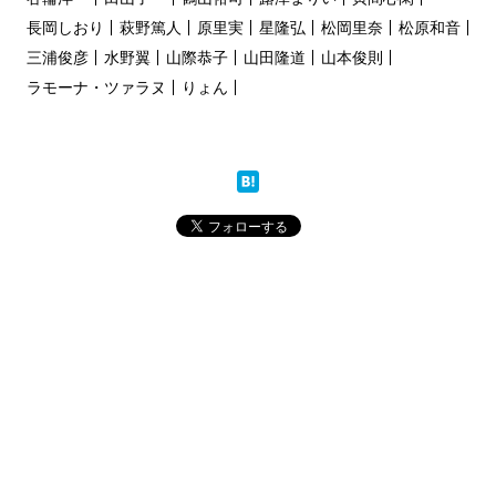
長岡しおり
萩野篤人
原里実
星隆弘
松岡里奈
松原和音
三浦俊彦
水野翼
山際恭子
山田隆道
山本俊則
ラモーナ・ツァラヌ
りょん