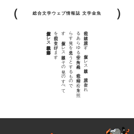
総合文学ウェブ情報誌 文学金魚
金魚屋プレス日本版代表 齋藤都
。
私達の
故郷は
日本語で
す
。
金魚屋プ
レ
ス
日本版は
、
日本語で
書か
れ
る
あ
ら
ゆ
る
文学の
方向を
見極め
、
私達の
精神の
行く
末を
照
ら
す
光り
を
見出そ
う
と
す
る
も
の
で
す
。
金魚屋プ
レ
ス
日本版は
そ
の
光り
の
す
べ
て
を
広義の
文学と
呼び
ま
す