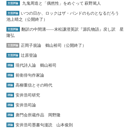
九鬼周造と「偶然性」をめぐって 萩野篤人
文芸評論
いつの日か、ロックはザ・バンドのものとなるだろう
文芸評論
池上晴之（公開終了）
翻訳の中間溝――末松謙澄英訳『源氏物語』戻し訳 星
文芸評論
隆弘
正岡子規論 鶴山裕司（公開終了）
文芸評論
辻原登論
文芸評論
現代詩人論 鶴山裕司
詩論
前衛俳句作家論
詩論
高柳重信とその時代
詩論
安井浩司研究
詩論
安井浩司論
詩論
唐門会所蔵作品 岡野隆
詩論
安井浩司墨書句漫読 山本俊則
詩論