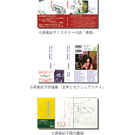
小原眞紀子ミステリー小説『香獣』
小原眞紀子評論集『文学とセクシュアリティ』
小原眞紀子既刊書籍