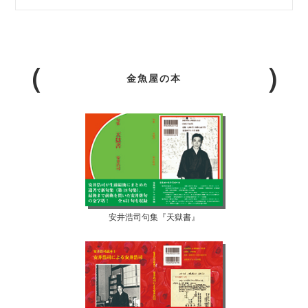
金魚屋の本
安井浩司句集『天獄書』