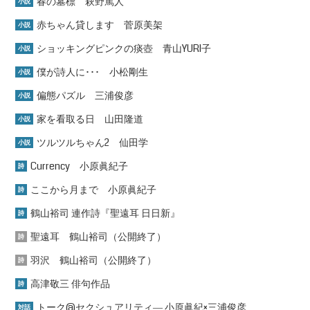
春の墓標 萩野篤人
小説
赤ちゃん貸します 菅原美架
小説
ショッキングピンクの痰壺 青山YURI子
小説
僕が詩人に･･･ 小松剛生
小説
偏態パズル 三浦俊彦
小説
家を看取る日 山田隆道
小説
ツルツルちゃん2 仙田学
小説
Currency 小原眞紀子
詩
ここから月まで 小原眞紀子
詩
鶴山裕司 連作詩『聖遠耳 日日新』
詩
聖遠耳 鶴山裕司（公開終了）
詩
羽沢 鶴山裕司（公開終了）
詩
高津敬三 俳句作品
詩
トーク@セクシュアリティ― 小原眞紀×三浦俊彦
対話