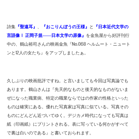
詩集
『聖遠耳』
、
『おこりんぼうの王様』
と
『日本近代文学の
言語像Ⅰ
正岡子規――
日本文学の原像』
を金魚屋から好評刊行
中の、鶴山裕司さんの映画金魚『No.068 ヘルムート・ニュート
ンと12人の女たち』をアップしましたぁ。
久しぶりの映画批評ですね。と言いましても今回は写真論でも
あります。鶴山さんは『先天的なものと後天的なものがないま
ぜになった職業病、特定の職業ならではの作家の性格といった
ものは確実にある。優れた写真家は写真に似ている。写真その
ものにどんどん近づいてゆく。デジカメ時代になっても写真は
紙（印画紙）にプリントされる。表に写っている何かがすべて
で裏は白いのである』と書いておられます。