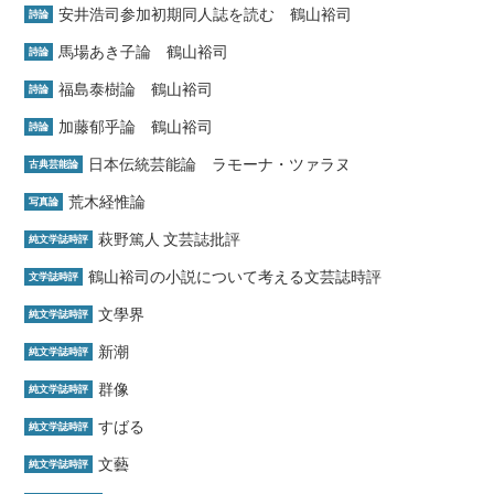
安井浩司参加初期同人誌を読む 鶴山裕司
詩論
馬場あき子論 鶴山裕司
詩論
福島泰樹論 鶴山裕司
詩論
加藤郁乎論 鶴山裕司
詩論
日本伝統芸能論 ラモーナ・ツァラヌ
古典芸能論
荒木経惟論
写真論
萩野篤人 文芸誌批評
純文学誌時評
鶴山裕司の小説について考える文芸誌時評
文学誌時評
文學界
純文学誌時評
新潮
純文学誌時評
群像
純文学誌時評
すばる
純文学誌時評
文藝
純文学誌時評