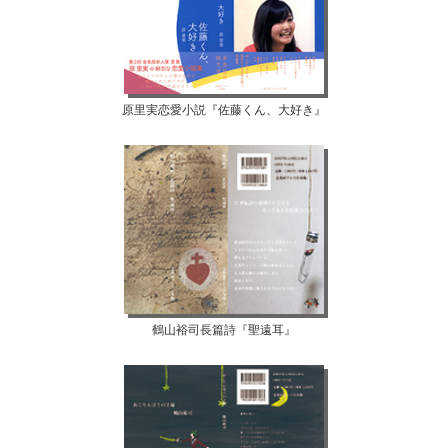
原里実恋愛小説『佐藤くん、大好き』
鶴山裕司長篇詩『聖遠耳』