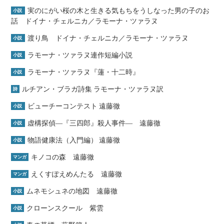
実のにがい桜の木と生きる気もちをうしなった男の子のお
小説
話 ドイナ・チェルニカ／ラモーナ・ツァラヌ
渡り鳥 ドイナ・チェルニカ／ラモーナ・ツァラヌ
小説
ラモーナ・ツァラヌ連作短編小説
小説
ラモーナ・ツァラヌ『蓮・十二時』
小説
ルチアン・ブラガ詩集 ラモーナ・ツァラヌ訳
詩
ビューチーコンテスト 遠藤徹
小説
虚構探偵―『三四郎』殺人事件― 遠藤徹
小説
物語健康法（入門編） 遠藤徹
小説
キノコの森 遠藤徹
マンガ
えくすぽえめんたる 遠藤徹
マンガ
ムネモシュネの地図 遠藤徹
小説
クローンスクール 紫雲
小説