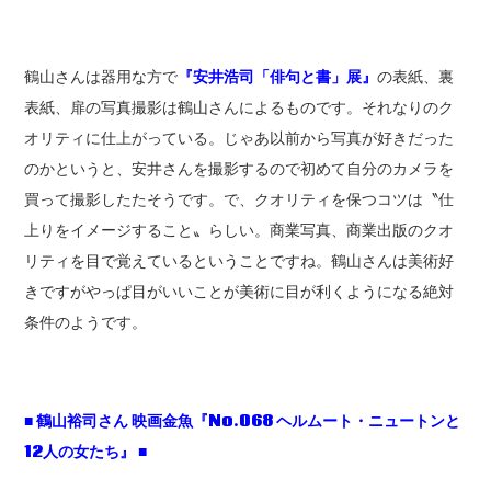
鶴山さんは器用な方で
『安井浩司「俳句と書」展』
の表紙、裏
表紙、扉の写真撮影は鶴山さんによるものです。それなりのク
オリティに仕上がっている。じゃあ以前から写真が好きだった
のかというと、安井さんを撮影するので初めて自分のカメラを
買って撮影したたそうです。で、クオリティを保つコツは〝仕
上りをイメージすること〟らしい。商業写真、商業出版のクオ
リティを目で覚えているということですね。鶴山さんは美術好
きですがやっぱ目がいいことが美術に目が利くようになる絶対
条件のようです。
■ 鶴山裕司さん 映画金魚『No.068 ヘルムート・ニュートンと
12人の女たち』 ■