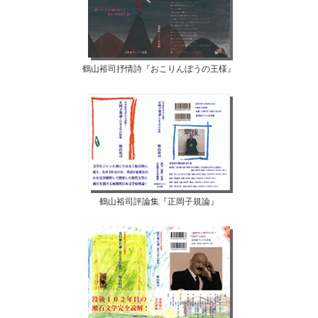
鶴山裕司抒情詩『おこりんぼうの王様』
鶴山裕司評論集『正岡子規論』