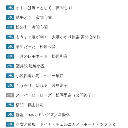
オトコは遅々として 寅間心閑
小説
助平ども 寅間心閑
小説
松の牢 寅間心閑
小説
もうすぐ幕が開く 大畑ゆかり原案 寅間心閑作
小説
学生だった 松原和音
小説
一月のレモネード 松原和音
小説
酒井聡 短編小説
小説
小説四角い海 ケニー敏江
小説
ふうらり、ゆれる 片島麦子
小説
スーパーヒーローズ 松岡里奈（公開終了）
小説
横領 鶴山裕司
小説
伽藍 e.e.カミングズ／星隆弘
小説
少女と銀狐 ドイナ・チェルニカ／ラモーナ・ツァラヌ
小説