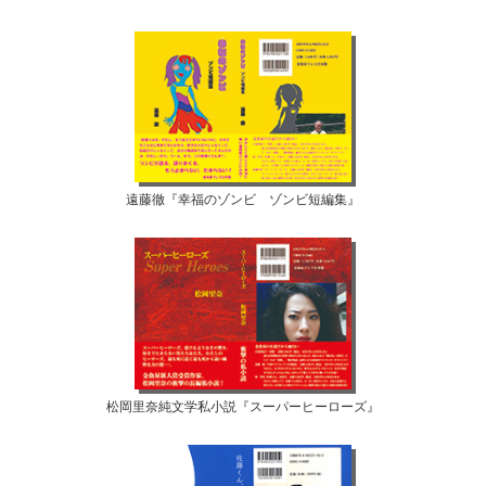
遠藤徹『幸福のゾンビ ゾンビ短編集』
松岡里奈純文学私小説『スーパーヒーローズ』