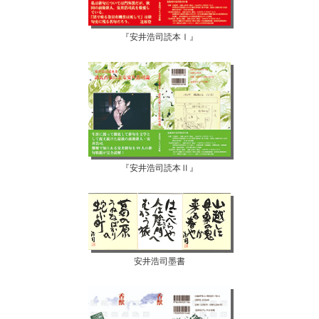
『安井浩司読本Ⅰ』
『安井浩司読本Ⅱ』
安井浩司墨書