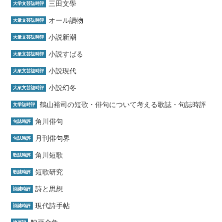
三田文學
大学文芸誌時評
オール讀物
大衆文芸誌時評
小説新潮
大衆文芸誌時評
小説すばる
大衆文芸誌時評
小説現代
大衆文芸誌時評
小説幻冬
大衆文芸誌時評
鶴山裕司の短歌・俳句について考える歌誌・句誌時評
文学誌時評
角川俳句
句誌時評
月刊俳句界
句誌時評
角川短歌
歌誌時評
短歌研究
歌誌時評
詩と思想
詩誌時評
現代詩手帖
詩誌時評