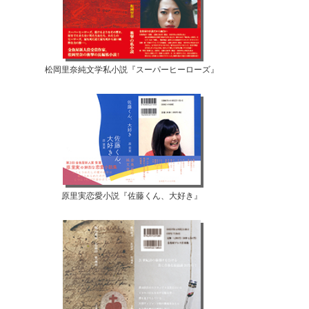
松岡里奈純文学私小説『スーパーヒーローズ』
原里実恋愛小説『佐藤くん、大好き』