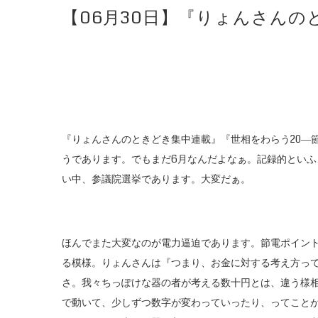
【06月30日】『りょんさん
『りょんさんのときどき集中連載』『世相をわらう20―
うであります。でもまだ6月なんだよなぁ。記録的とい
い中、参議院選挙であります。大変だぁ。
ほんでまた大変なのが電力逼迫であります。節電ポイン
る模様。りょんさんは『つまり、お金に対する考え方っ
さ。我々ちっぽけな器の者が考える数十円とは、違う様
で動いて、少しずつ数字が変わっていったり、ってこと