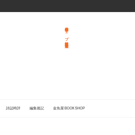
総合文学ウェブ情報誌 文学金魚
詩誌時評
編集後記
金魚屋 BOOK SHOP