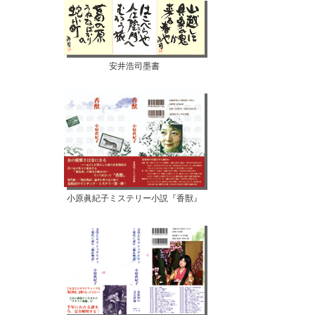
安井浩司墨書
小原眞紀子ミステリー小説『香獣』