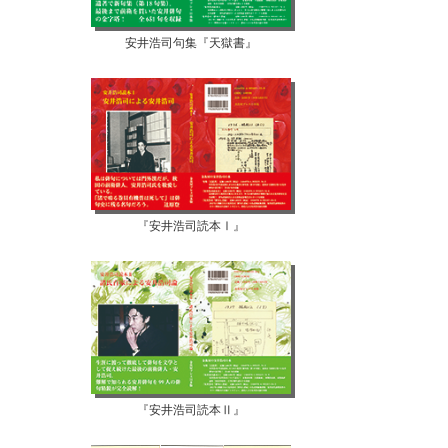
安井浩司句集『天獄書』
『安井浩司読本Ⅰ』
『安井浩司読本Ⅱ』