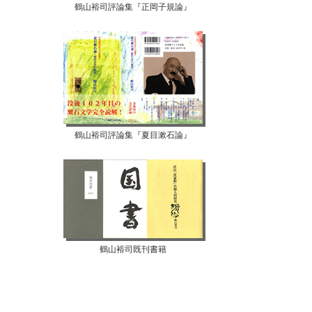
鶴山裕司評論集『正岡子規論』
鶴山裕司評論集『夏目漱石論』
鶴山裕司既刊書籍