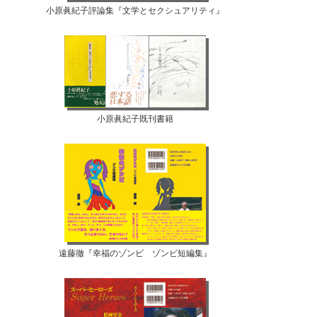
小原眞紀子評論集『文学とセクシュアリティ』
小原眞紀子既刊書籍
遠藤徹『幸福のゾンビ ゾンビ短編集』