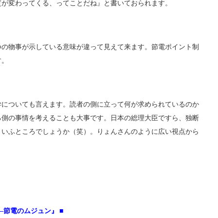
質が変わってくる、ってことだね』と書いておられます。
つの物事が示している意味が違って見えて来ます。節電ポイント制
す。
学についても言えます。読者の側に立って何が求められているのか
る側の事情を考えることも大事です。日本の総理大臣ですら、独断
といふところでしょうか（笑）。りょんさんのように広い視点から
―節電のムジュン』 ■