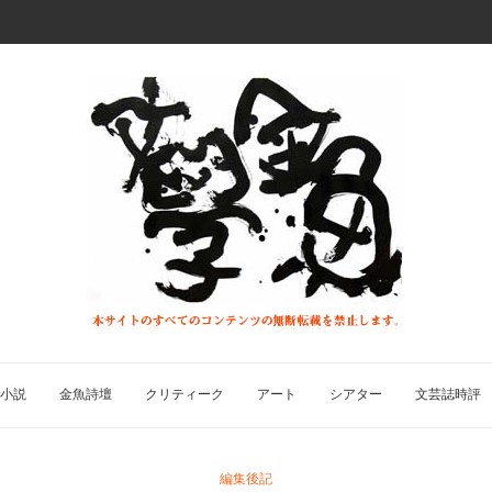
小説
金魚詩壇
クリティーク
アート
シアター
文芸誌時評
編集後記