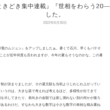
のときどき集中連載』『世相をわらう20
した。
2022年6月30日
節電のムジュン』をアップしましたぁ。暑くて石川、早くもバテそ
ふことが近年何度も言われますが、今年の夏もそうなのかな。この暑
ト制が決まりましたが、その還元額も当初よりじわじわ上がってい
ていうのは、大きな器で考えれば考えるほど、多様性が出てきて
相を示してきたり、表向きの金額では差し測れない別の何かが後ろ
があるわけだ。すなわち大きな数字は小さな数字の単純な積み重ね