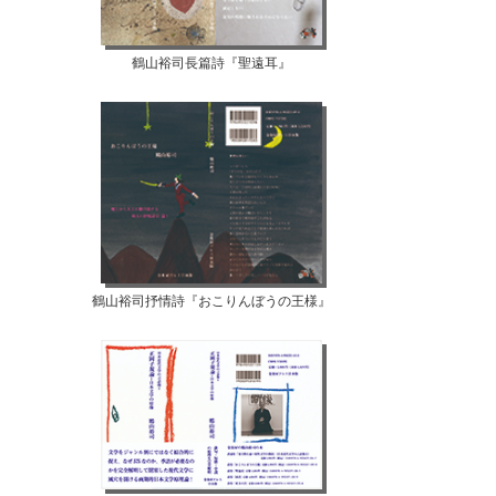
鶴山裕司長篇詩『聖遠耳』
【07月12日...
【07月10日...
鶴山裕司抒情詩『おこりんぼうの王様』