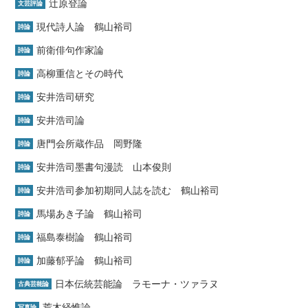
辻原登論
文芸評論
現代詩人論 鶴山裕司
詩論
前衛俳句作家論
詩論
高柳重信とその時代
詩論
安井浩司研究
詩論
安井浩司論
詩論
唐門会所蔵作品 岡野隆
詩論
安井浩司墨書句漫読 山本俊則
詩論
安井浩司参加初期同人誌を読む 鶴山裕司
詩論
馬場あき子論 鶴山裕司
詩論
福島泰樹論 鶴山裕司
詩論
加藤郁乎論 鶴山裕司
詩論
日本伝統芸能論 ラモーナ・ツァラヌ
古典芸能論
荒木経惟論
写真論