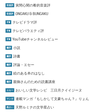
寅間心閑の肴的音楽評
音楽評
ONGAKU & BUNGAKU
音楽評
テレビドラマ評
TV
テレビバラエティ評
TV
YouTubeチャンネルレビュー
TV
小説
書評
詩書
書評
評論・エセー
書評
絵のある本のはなし
書評
親御さんのための読書講座
書評
おいしい文学レシピ 三日月クイイジーヌ
エセー
連載マンガ『もしかして文豪ちゃん？』りょん
マンガ
天野ルミナの文学星占い
星占い