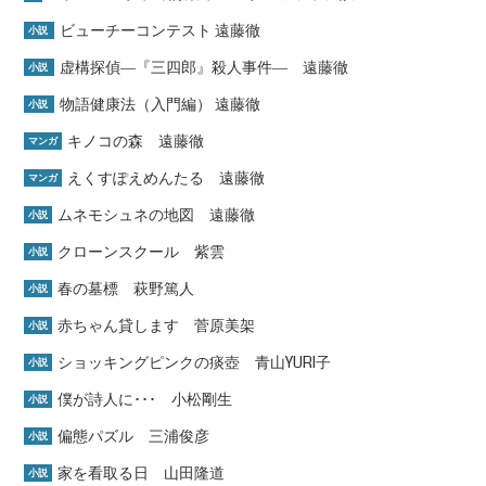
ビューチーコンテスト 遠藤徹
小説
虚構探偵―『三四郎』殺人事件― 遠藤徹
小説
物語健康法（入門編） 遠藤徹
小説
キノコの森 遠藤徹
マンガ
えくすぽえめんたる 遠藤徹
マンガ
ムネモシュネの地図 遠藤徹
小説
クローンスクール 紫雲
小説
春の墓標 萩野篤人
小説
赤ちゃん貸します 菅原美架
小説
ショッキングピンクの痰壺 青山YURI子
小説
僕が詩人に･･･ 小松剛生
小説
偏態パズル 三浦俊彦
小説
家を看取る日 山田隆道
小説