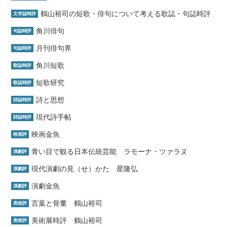
鶴山裕司の短歌・俳句について考える歌誌・句誌時評
文学誌時評
角川俳句
句誌時評
月刊俳句界
句誌時評
角川短歌
歌誌時評
短歌研究
歌誌時評
詩と思想
詩誌時評
現代詩手帖
詩誌時評
映画金魚
映画評
青い目で観る日本伝統芸能 ラモーナ・ツァラヌ
演劇評
現代演劇の見（せ）かた 星隆弘
演劇評
演劇金魚
演劇評
言葉と骨董 鶴山裕司
美術評
美術展時評 鶴山裕司
美術評