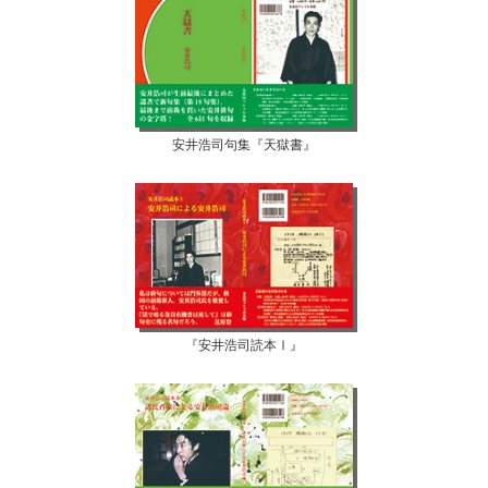
安井浩司句集『天獄書』
『安井浩司読本Ⅰ』