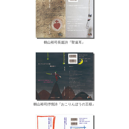
鶴山裕司長篇詩『聖遠耳』
鶴山裕司抒情詩『おこりんぼうの王様』