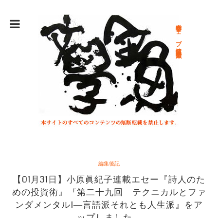
総合文学ウェブ情報誌 文学金魚
編集後記
【01月31日】小原眞紀子連載エセー『詩人のた
めの投資術』『第二十九回 テクニカルとファ
ンダメンタルI―言語派それとも人生派』をア
ップしました。