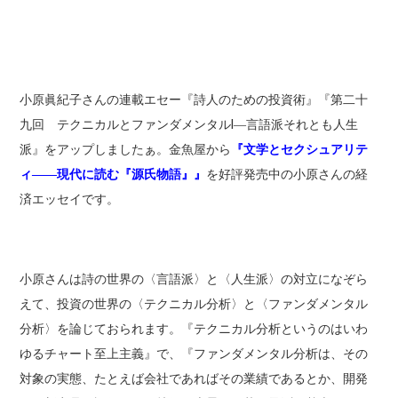
小原眞紀子さんの連載エセー『詩人のための投資術』『第二十
九回 テクニカルとファンダメンタルI―言語派それとも人生
派』をアップしましたぁ。金魚屋から
『文学とセクシュアリテ
ィ――現代に読む『源氏物語』』
を好評発売中の小原さんの経
済エッセイです。
小原さんは詩の世界の〈言語派〉と〈人生派〉の対立になぞら
えて、投資の世界の〈テクニカル分析〉と〈ファンダメンタル
分析〉を論じておられます。『テクニカル分析というのはいわ
ゆるチャート至上主義』で、『ファンダメンタル分析は、その
対象の実態、たとえば会社であればその業績であるとか、開発