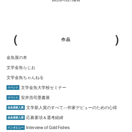
鶴山裕司既刊書籍
作品
金魚屋の本
文学金魚らじお
文学金魚ちゃんねる
文学金魚大学校セミナー
イベント
安井浩司墨書展
イベント
文学新人賞のすべて―作家デビューのための心得
金魚屋新人賞
応募要項＆選考経緯
金魚屋新人賞
Interview of Gold Fishes
インタビュー