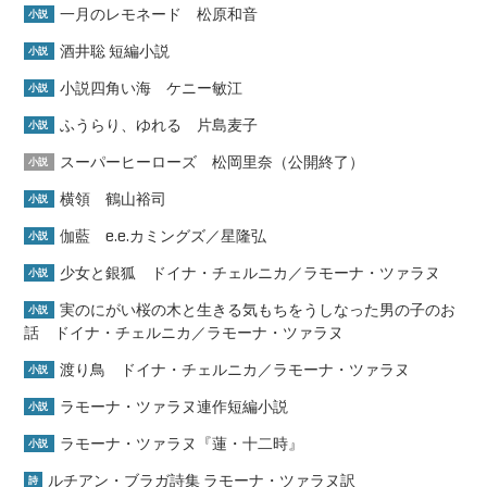
一月のレモネード 松原和音
小説
酒井聡 短編小説
小説
小説四角い海 ケニー敏江
小説
ふうらり、ゆれる 片島麦子
小説
スーパーヒーローズ 松岡里奈（公開終了）
小説
横領 鶴山裕司
小説
伽藍 e.e.カミングズ／星隆弘
小説
少女と銀狐 ドイナ・チェルニカ／ラモーナ・ツァラヌ
小説
実のにがい桜の木と生きる気もちをうしなった男の子のお
小説
話 ドイナ・チェルニカ／ラモーナ・ツァラヌ
渡り鳥 ドイナ・チェルニカ／ラモーナ・ツァラヌ
小説
ラモーナ・ツァラヌ連作短編小説
小説
ラモーナ・ツァラヌ『蓮・十二時』
小説
ルチアン・ブラガ詩集 ラモーナ・ツァラヌ訳
詩