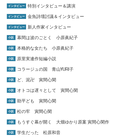
特別インタビュー＆講演
インタビュー
金魚詩壇討議＆インタビュー
インタビュー
新人作家インタビュー
インタビュー
幕間は波のごとく 小原眞紀子
小説
本格的な女たち 小原眞紀子
小説
原里実連作短編小説
小説
コラージュの国 青山YURI子
小説
ど、泥卍 寅間心閑
小説
オトコは遅々として 寅間心閑
小説
助平ども 寅間心閑
小説
松の牢 寅間心閑
小説
もうすぐ幕が開く 大畑ゆかり原案 寅間心閑作
小説
学生だった 松原和音
小説