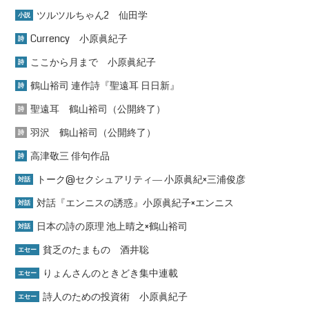
ツルツルちゃん2 仙田学
小説
Currency 小原眞紀子
詩
ここから月まで 小原眞紀子
詩
鶴山裕司 連作詩『聖遠耳 日日新』
詩
聖遠耳 鶴山裕司（公開終了）
詩
羽沢 鶴山裕司（公開終了）
詩
高津敬三 俳句作品
詩
トーク@セクシュアリティ― 小原眞紀×三浦俊彦
対話
対話『エンニスの誘惑』小原眞紀子×エンニス
対話
日本の詩の原理 池上晴之×鶴山裕司
対話
貧乏のたまもの 酒井聡
エセー
りょんさんのときどき集中連載
エセー
詩人のための投資術 小原眞紀子
エセー