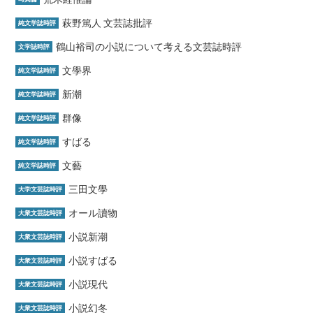
萩野篤人 文芸誌批評
純文学誌時評
鶴山裕司の小説について考える文芸誌時評
文学誌時評
文學界
純文学誌時評
新潮
純文学誌時評
群像
純文学誌時評
すばる
純文学誌時評
文藝
純文学誌時評
三田文學
大学文芸誌時評
オール讀物
大衆文芸誌時評
小説新潮
大衆文芸誌時評
小説すばる
大衆文芸誌時評
小説現代
大衆文芸誌時評
小説幻冬
大衆文芸誌時評