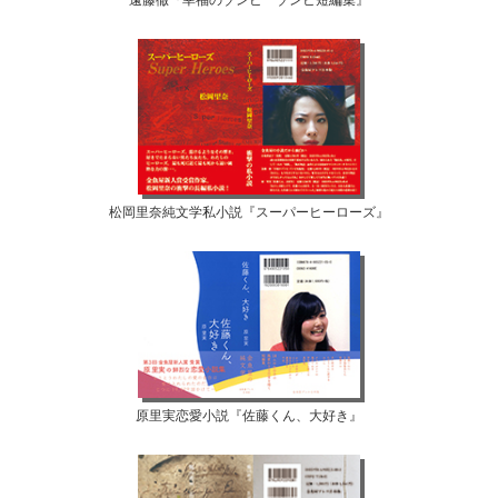
遠藤徹『幸福のゾンビ ゾンビ短編集』
松岡里奈純文学私小説『スーパーヒーローズ』
原里実恋愛小説『佐藤くん、大好き』