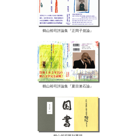
鶴山裕司評論集『正岡子規論』
鶴山裕司評論集『夏目漱石論』