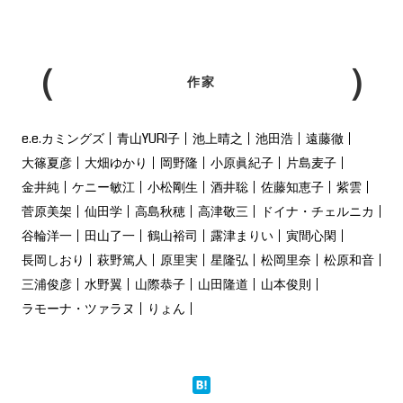
作家
e.e.カミングズ
青山YURI子
池上晴之
池田浩
遠藤徹
大篠夏彦
大畑ゆかり
岡野隆
小原眞紀子
片島麦子
金井純
ケニー敏江
小松剛生
酒井聡
佐藤知恵子
紫雲
菅原美架
仙田学
高島秋穂
高津敬三
ドイナ・チェルニカ
谷輪洋一
田山了一
鶴山裕司
露津まりい
寅間心閑
長岡しおり
萩野篤人
原里実
星隆弘
松岡里奈
松原和音
三浦俊彦
水野翼
山際恭子
山田隆道
山本俊則
ラモーナ・ツァラヌ
りょん