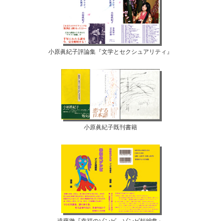
小原眞紀子評論集『文学とセクシュアリティ』
小原眞紀子既刊書籍