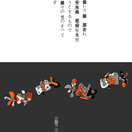
私達の
故郷は
日本語で
す
。
金魚屋プ
レ
ス
日本版は
、
日本語で
書か
れ
る
あ
ら
ゆ
る
文学の
方向を
見極め
、
私達の
精神の
行く
末を
照
ら
す
光り
を
見出そ
う
と
す
る
も
の
で
す
。
金魚屋プ
レ
ス
日本版は
そ
の
光り
の
す
べ
て
を
広義の
文学と
呼び
ま
す
金魚屋BOOK SHOP