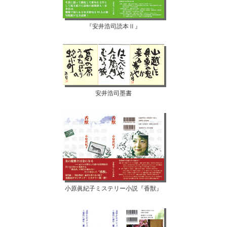
『安井浩司読本Ⅱ』
安井浩司墨書
小原眞紀子ミステリー小説『香獣』