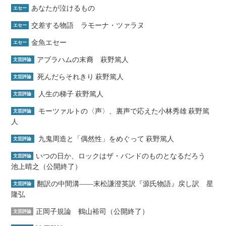
あなたが泣けるもの
エセー
交差する物語 ラモーナ・ツァラヌ
エセー
金魚エセー
エセー
アブラハムの末裔 萩野篤人
文芸評論
死んだらそれきり 萩野篤人
文芸評論
人生の梯子 萩野篤人
文芸評論
モーツァルトの〈声〉、裏声で応えた小林秀雄 萩野篤
文芸評論
人
九鬼周造と「偶然性」をめぐって 萩野篤人
文芸評論
いつの日か、ロックはザ・バンドのものとなるだろう
文芸評論
池上晴之（公開終了）
翻訳の中間溝――末松謙澄英訳『源氏物語』戻し訳 星
文芸評論
隆弘
正岡子規論 鶴山裕司（公開終了）
文芸評論