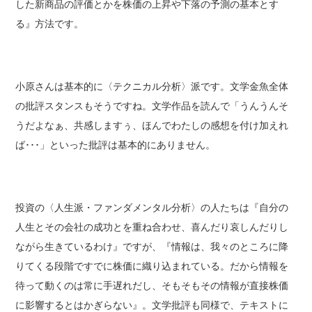
した新商品の評価とかを株価の上昇や下落の予測の基本とす
る』方法です。
小原さんは基本的に〈テクニカル分析〉派です。文学金魚全体
の批評スタンスもそうですね。文学作品を読んで「うんうんそ
うだよなぁ、共感しますぅ、ほんでわたしの感想を付け加えれ
ば･･･」といった批評は基本的にありません。
投資の〈人生派・ファンダメンタル分析〉の人たちは『自分の
人生とその会社の成功とを重ね合わせ、喜んだり哀しんだりし
ながら生きているわけ』ですが、『情報は、我々のところに降
りてくる段階ですでに株価に織り込まれている。だから情報を
待って動くのは常に手遅れだし、そもそもその情報が直接株価
に影響するとはかぎらない』。文学批評も同様で、テキストに