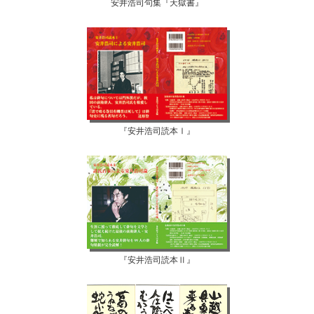
安井浩司句集『天獄書』
『安井浩司読本Ⅰ』
『安井浩司読本Ⅱ』