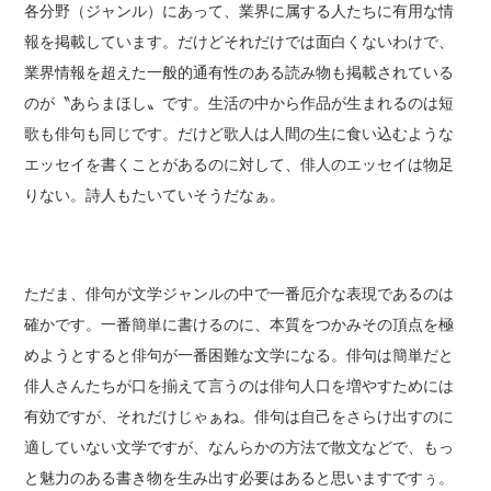
各分野（ジャンル）にあって、業界に属する人たちに有用な情
報を掲載しています。だけどそれだけでは面白くないわけで、
業界情報を超えた一般的通有性のある読み物も掲載されている
のが〝あらまほし〟です。生活の中から作品が生まれるのは短
歌も俳句も同じです。だけど歌人は人間の生に食い込むような
エッセイを書くことがあるのに対して、俳人のエッセイは物足
りない。詩人もたいていそうだなぁ。
ただま、俳句が文学ジャンルの中で一番厄介な表現であるのは
確かです。一番簡単に書けるのに、本質をつかみその頂点を極
めようとすると俳句が一番困難な文学になる。俳句は簡単だと
俳人さんたちが口を揃えて言うのは俳句人口を増やすためには
有効ですが、それだけじゃぁね。俳句は自己をさらけ出すのに
適していない文学ですが、なんらかの方法で散文などで、もっ
と魅力のある書き物を生み出す必要はあると思いますですぅ。