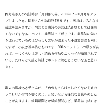
岡野隆さんの句誌時評「月刊俳句界」2018年07～10月号をアッ
プしましたぁ。岡野さん句誌時評4連投です。石川はいろんな文
芸誌を読みますが、句誌と自由詩の詩誌は読み物としては面白
くないですなぁ。ホント、業界誌って感じです。業界誌の匂い
を漂わせているのはびっしり文字が詰まった小説文芸誌も同じ
ですが、小説は基本俗なものです。200ページくらいの厚さがあ
れば、一つくらいは楽しく読める作品やエッセイが掲載されて
いる。だけんど句誌と詩誌はホントに読むとこないなぁと思い
ます。
歌人の馬場あき子さんが、「自分をさらけ出したくないええカ
ッコしいが俳句を書くのよ」と笑いながら痛烈な言葉を発した
ことがあります。鉄鋼新聞とか繊維新聞など、業界誌（紙）は