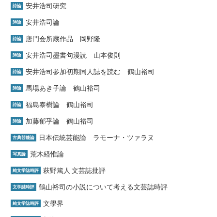
安井浩司研究
詩論
安井浩司論
詩論
唐門会所蔵作品 岡野隆
詩論
安井浩司墨書句漫読 山本俊則
詩論
安井浩司参加初期同人誌を読む 鶴山裕司
詩論
馬場あき子論 鶴山裕司
詩論
福島泰樹論 鶴山裕司
詩論
加藤郁乎論 鶴山裕司
詩論
日本伝統芸能論 ラモーナ・ツァラヌ
古典芸能論
荒木経惟論
写真論
萩野篤人 文芸誌批評
純文学誌時評
鶴山裕司の小説について考える文芸誌時評
文学誌時評
文學界
純文学誌時評