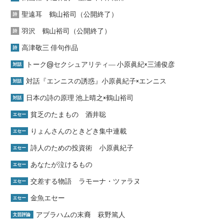
聖遠耳 鶴山裕司（公開終了）
詩
羽沢 鶴山裕司（公開終了）
詩
高津敬三 俳句作品
詩
トーク@セクシュアリティ― 小原眞紀×三浦俊彦
対話
対話『エンニスの誘惑』小原眞紀子×エンニス
対話
日本の詩の原理 池上晴之×鶴山裕司
対話
貧乏のたまもの 酒井聡
エセー
りょんさんのときどき集中連載
エセー
詩人のための投資術 小原眞紀子
エセー
あなたが泣けるもの
エセー
交差する物語 ラモーナ・ツァラヌ
エセー
金魚エセー
エセー
アブラハムの末裔 萩野篤人
文芸評論