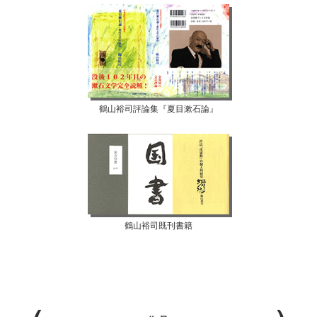
鶴山裕司評論集『夏目漱石論』
鶴山裕司既刊書籍