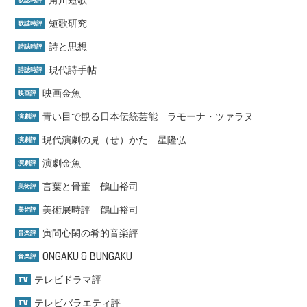
角川短歌
歌誌時評
短歌研究
歌誌時評
詩と思想
詩誌時評
現代詩手帖
詩誌時評
映画金魚
映画評
青い目で観る日本伝統芸能 ラモーナ・ツァラヌ
演劇評
現代演劇の見（せ）かた 星隆弘
演劇評
演劇金魚
演劇評
言葉と骨董 鶴山裕司
美術評
美術展時評 鶴山裕司
美術評
寅間心閑の肴的音楽評
音楽評
ONGAKU & BUNGAKU
音楽評
テレビドラマ評
TV
テレビバラエティ評
TV