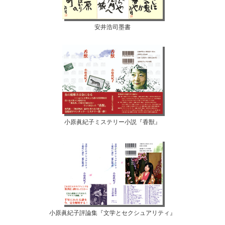
安井浩司墨書
小原眞紀子ミステリー小説『香獣』
小原眞紀子評論集『文学とセクシュアリティ』