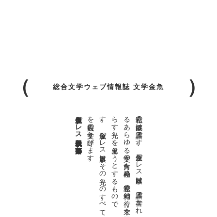
総合文学ウェブ情報誌 文学金魚
金魚屋プレス日本版代表 齋藤都
。
私達の
故郷は
日本語で
す
。
金魚屋プ
レ
ス
日本版は
、
日本語で
書か
れ
る
あ
ら
ゆ
る
文学の
方向を
見極め
、
私達の
精神の
行く
末を
照
ら
す
光り
を
見出そ
う
と
す
る
も
の
で
す
。
金魚屋プ
レ
ス
日本版は
そ
の
光り
の
す
べ
て
を
広義の
文学と
呼び
ま
す