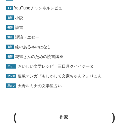
YouTubeチャンネルレビュー
TV
小説
書評
詩書
書評
評論・エセー
書評
絵のある本のはなし
書評
親御さんのための読書講座
書評
おいしい文学レシピ 三日月クイイジーヌ
エセー
連載マンガ『もしかして文豪ちゃん？』りょん
マンガ
天野ルミナの文学星占い
星占い
作家