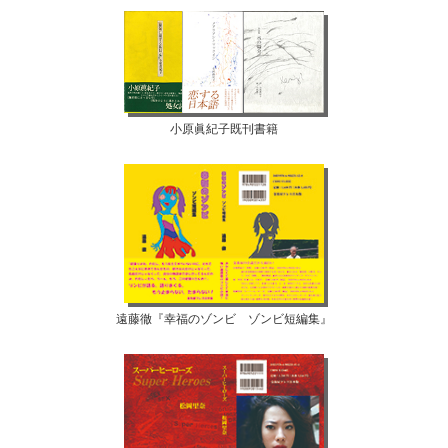
小原眞紀子既刊書籍
遠藤徹『幸福のゾンビ ゾンビ短編集』