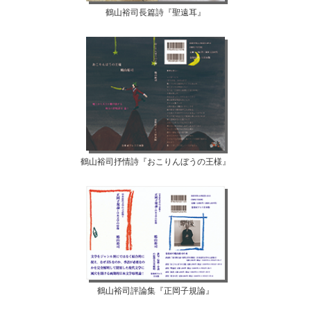
鶴山裕司長篇詩『聖遠耳』
鶴山裕司抒情詩『おこりんぼうの王様』
鶴山裕司評論集『正岡子規論』