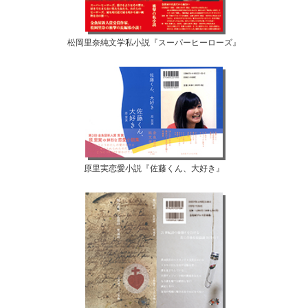
松岡里奈純文学私小説『スーパーヒーローズ』
原里実恋愛小説『佐藤くん、大好き』