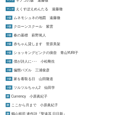
キノコの森 遠藤徹
マンガ
えくすぽえめんたる 遠藤徹
マンガ
ムネモシュネの地図 遠藤徹
小説
クローンスクール 紫雲
小説
春の墓標 萩野篤人
小説
赤ちゃん貸します 菅原美架
小説
ショッキングピンクの痰壺 青山YURI子
小説
僕が詩人に･･･ 小松剛生
小説
偏態パズル 三浦俊彦
小説
家を看取る日 山田隆道
小説
ツルツルちゃん2 仙田学
小説
Currency 小原眞紀子
詩
ここから月まで 小原眞紀子
詩
鶴山裕司 連作詩『聖遠耳 日日新』
詩