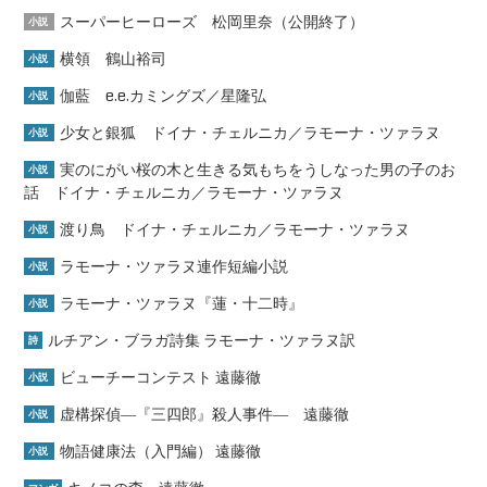
スーパーヒーローズ 松岡里奈（公開終了）
小説
横領 鶴山裕司
小説
伽藍 e.e.カミングズ／星隆弘
小説
少女と銀狐 ドイナ・チェルニカ／ラモーナ・ツァラヌ
小説
実のにがい桜の木と生きる気もちをうしなった男の子のお
小説
話 ドイナ・チェルニカ／ラモーナ・ツァラヌ
渡り鳥 ドイナ・チェルニカ／ラモーナ・ツァラヌ
小説
ラモーナ・ツァラヌ連作短編小説
小説
ラモーナ・ツァラヌ『蓮・十二時』
小説
ルチアン・ブラガ詩集 ラモーナ・ツァラヌ訳
詩
ビューチーコンテスト 遠藤徹
小説
虚構探偵―『三四郎』殺人事件― 遠藤徹
小説
物語健康法（入門編） 遠藤徹
小説