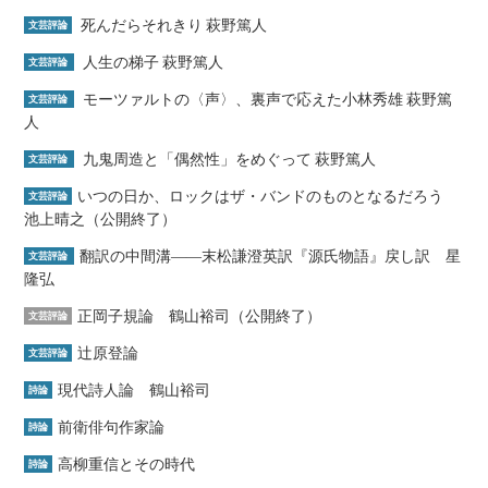
死んだらそれきり 萩野篤人
文芸評論
人生の梯子 萩野篤人
文芸評論
モーツァルトの〈声〉、裏声で応えた小林秀雄 萩野篤
文芸評論
人
九鬼周造と「偶然性」をめぐって 萩野篤人
文芸評論
いつの日か、ロックはザ・バンドのものとなるだろう
文芸評論
池上晴之（公開終了）
翻訳の中間溝――末松謙澄英訳『源氏物語』戻し訳 星
文芸評論
隆弘
正岡子規論 鶴山裕司（公開終了）
文芸評論
辻原登論
文芸評論
現代詩人論 鶴山裕司
詩論
前衛俳句作家論
詩論
高柳重信とその時代
詩論