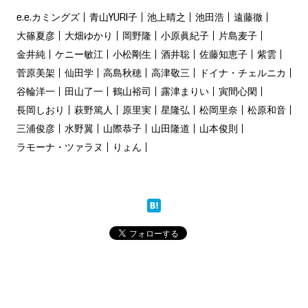
e.e.カミングズ
青山YURI子
池上晴之
池田浩
遠藤徹
大篠夏彦
大畑ゆかり
岡野隆
小原眞紀子
片島麦子
金井純
ケニー敏江
小松剛生
酒井聡
佐藤知恵子
紫雲
菅原美架
仙田学
高島秋穂
高津敬三
ドイナ・チェルニカ
谷輪洋一
田山了一
鶴山裕司
露津まりい
寅間心閑
長岡しおり
萩野篤人
原里実
星隆弘
松岡里奈
松原和音
三浦俊彦
水野翼
山際恭子
山田隆道
山本俊則
ラモーナ・ツァラヌ
りょん