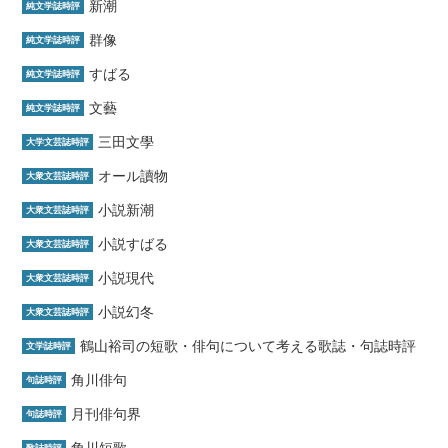
新潮
純文学誌時評
群像
純文学誌時評
すばる
純文学誌時評
文藝
純文学誌時評
三田文學
大学文芸誌時評
オール讀物
大衆文芸誌時評
小説新潮
大衆文芸誌時評
小説すばる
大衆文芸誌時評
小説現代
大衆文芸誌時評
小説幻冬
大衆文芸誌時評
鶴山裕司の短歌・俳句について考える歌誌・句誌時評
文学誌時評
角川俳句
句誌時評
月刊俳句界
句誌時評