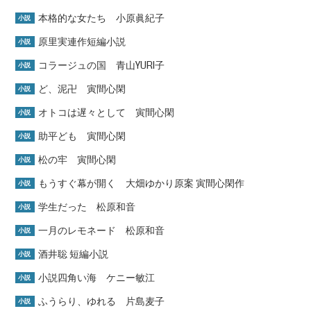
本格的な女たち 小原眞紀子
小説
原里実連作短編小説
小説
コラージュの国 青山YURI子
小説
ど、泥卍 寅間心閑
小説
オトコは遅々として 寅間心閑
小説
助平ども 寅間心閑
小説
松の牢 寅間心閑
小説
もうすぐ幕が開く 大畑ゆかり原案 寅間心閑作
小説
学生だった 松原和音
小説
一月のレモネード 松原和音
小説
酒井聡 短編小説
小説
小説四角い海 ケニー敏江
小説
ふうらり、ゆれる 片島麦子
小説