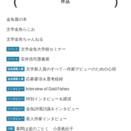
作品
金魚屋の本
文学金魚らじお
文学金魚ちゃんねる
文学金魚大学校セミナー
イベント
安井浩司墨書展
イベント
文学新人賞のすべて―作家デビューのための心得
金魚屋新人賞
応募要項＆選考経緯
金魚屋新人賞
Interview of Gold Fishes
インタビュー
特別インタビュー＆講演
インタビュー
金魚詩壇討議＆インタビュー
インタビュー
新人作家インタビュー
インタビュー
幕間は波のごとく 小原眞紀子
小説