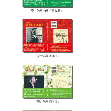
安井浩司句集『天獄書』
『安井浩司読本Ⅰ』
『安井浩司読本Ⅱ』