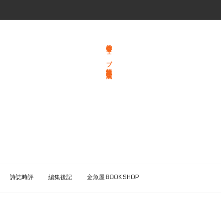
総合文学ウェブ情報誌 文学金魚
詩誌時評
編集後記
金魚屋 BOOK SHOP