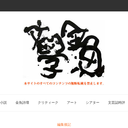
小説
金魚詩壇
クリティーク
アート
シアター
文芸誌時評
編集後記