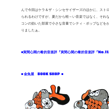
んで今回はケラ＆ザ・シンセサイザーズのほかに、スト
られるわけですが、夏だから軽～い音楽ではなく、それ
コンの効いた部屋で小さな音量でシティ・ポップなどを
りましたぁ。
■寅間心閑の肴的音楽評『寅間心閑の肴的音楽評『No.11
■ 金魚屋 BOOK SHOP ■