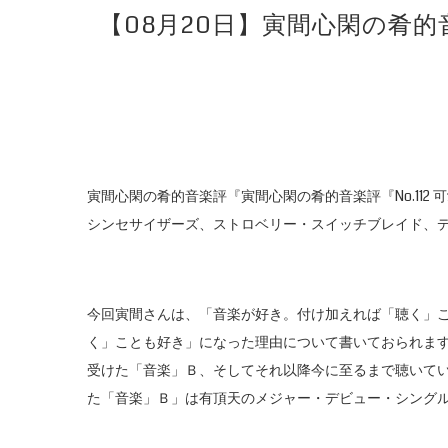
【08月20日】寅間心閑の肴的
寅間心閑の肴的音楽評『寅間心閑の肴的音楽評『No.11
シンセサイザーズ、ストロベリー・スイッチブレイド、
今回寅間さんは、「音楽が好き。付け加えれば「聴く」
く」ことも好き」になった理由について書いておられま
受けた「音楽」Ｂ、そしてそれ以降今に至るまで聴いて
た「音楽」Ｂ」は有頂天のメジャー・デビュー・シングル「B