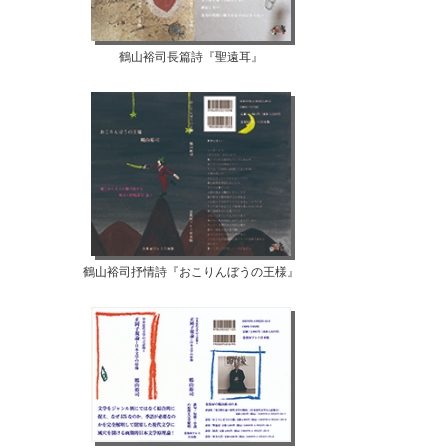
鶴山裕司長篇詩『聖遠耳』
鶴山裕司抒情詩『おこりんぼうの王様』