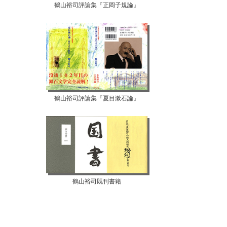
鶴山裕司評論集『正岡子規論』
鶴山裕司評論集『夏目漱石論』
鶴山裕司既刊書籍