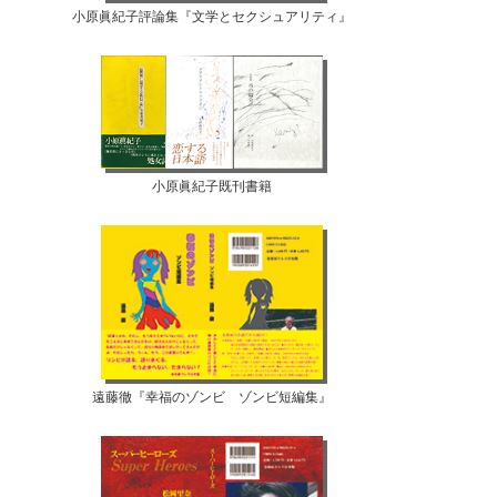
小原眞紀子評論集『文学とセクシュアリティ』
小原眞紀子既刊書籍
遠藤徹『幸福のゾンビ ゾンビ短編集』