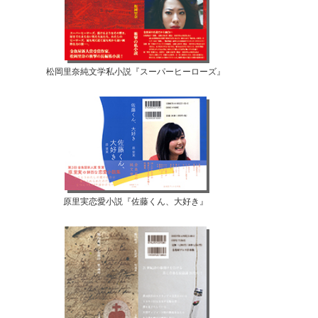
松岡里奈純文学私小説『スーパーヒーローズ』
原里実恋愛小説『佐藤くん、大好き』
【07月12日...
【07月10日...