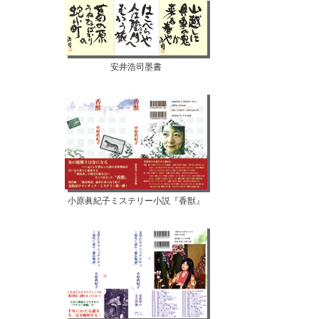
安井浩司墨書
小原眞紀子ミステリー小説『香獣』