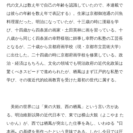
代の文人は数え年で自己の年齢を認識していたので、本連載で
は彼らの年齢を数え年で表記する）。生家は京都御池通の川魚
料理屋だった。明治になっていたが、十三歳の時に漢籍を学
び、十四歳から四条派の画家・土田英林に画を習っている。十
八歳から同じく四条派の幸野楳嶺に師事し幸野の私塾の工芸長
となるが、二十歳から京都府画学校（現・京都市立芸術大学）
に出仕した。二十四歳の時に京都府画学校を修業している。政
治・経済はもちろん、文化の領域でも明治政府の近代化政策は
驚くべきスピードで進められたが、栖鳳はまず江戸的な私塾で
学び、その後近代的絵画教育を受けた最初の世代に属する。
美術の世界には「東の大観、西の栖鳳」という言い方があ
る。明治維新以降の近代日本で、東では横山大観（よこやま た
いかん）が、西では栖鳳が突出した仕事を為し、いわゆる〝日
本画〟の基礎を形作ったという意味である。しかし今日では圧