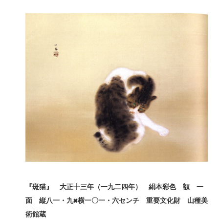
『斑猫』 大正十三年（一九二四年） 絹本彩色 額 一
面 縦八一・九×
横一〇一・六センチ 重要文化財 山種美
術館蔵