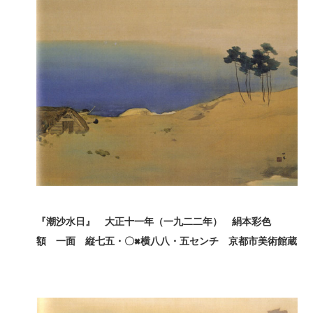
『潮沙水日』 大正十一年（一九二二年） 絹本彩色
額 一面 縦七五・〇×
横八八・五センチ 京都市美術館蔵