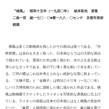
『雄風』 昭和十五年（一九四〇年） 紙本彩色 屏風
二曲一双 縦一七〇・〇×
横一八八・〇センチ 京都市美術
館蔵
栖鳳は多くの動物画を残したがその画法は様々である。『河
畔群鷺』は余白を大きく取った、日本画ならではの大胆な画法
で描かれている。墨画だが木は粗く描かれ、水の上を走る船は
滑らかなタッチである。船の下に薄く墨を刷いて水を表してい
る。三羽の鷺はこれ以外考えられない絶妙な位置に留まってい
る。『大獅子図』と『金獅子』は明治三十三年（一九〇〇年）
にパリ万博視察のために渡欧した後に描かれた作品である。栖
鳳は動物園でスケッチしたライオンを写実的な屏風絵に仕上げ
ている。ライオンの画題は従来の日本画にはなく栖鳳の意欲作
だった。『象図』も帰国後に描かれた作品だが、象の皺を墨で