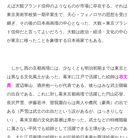
えば大観ブランド信仰のようなものが市場に存在する。それは
東京美術学校第一期卒業生で、天心－フェノロサの思想を受け
継ぎ、その後の日本画画壇の中心となった、大観＝東京ブラン
ド信仰だと言ってよいだろう。大観は政治・経済・文化の中心
が東京に移ったことを象徴する日本画家でもある。
しかし西の京都画壇には、少なくとも明治初期までは東京と
は異なる文化風土があった。幕末に江戸で活躍した絵師は
谷文
晁
、渡辺崋山、酒井抱一らが代表である。彼らはみな武士階級
の出自である。これに対し幕末京都画壇で活躍した円山応挙、
長沢芦雪、伊藤若冲、曽我蕭白らは商人や農民（豪商）の出で
ある（芦雪は武士の出自だという説があるが、はっきりしな
い）。幕末京都の文化的基層は厚かった。武士などの特権階級
に属さない平民でも絵師として活躍できる土壌があったのであ
る。また江戸画壇の絵師たちが伝統的日本画か西洋絵画かとい