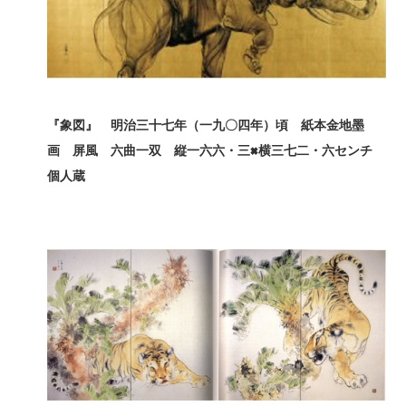
『象図』 明治三十七年（一九〇四年）頃 紙本金地墨
画 屏風 六曲一双 縦一六六・三×
横三七二・六センチ
個人蔵