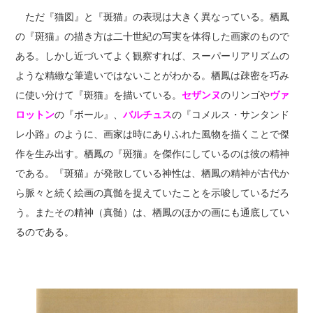
ただ『猫図』と『斑猫』の表現は大きく異なっている。栖鳳
の『斑猫』の描き方は二十世紀の写実を体得した画家のもので
ある。しかし近づいてよく観察すれば、スーパーリアリズムの
ような精緻な筆遣いではないことがわかる。栖鳳は疎密を巧み
に使い分けて『斑猫』を描いている。
セザンヌ
のリンゴや
ヴァ
ロットン
の『ボール』、
バルチュス
の『コメルス・サンタンド
レ小路』のように、画家は時にありふれた風物を描くことで傑
作を生み出す。栖鳳の『斑猫』を傑作にしているのは彼の精神
である。『斑猫』が発散している神性は、栖鳳の精神が古代か
ら脈々と続く絵画の真髄を捉えていたことを示唆しているだろ
う。またその精神（真髄）は、栖鳳のほかの画にも通底してい
るのである。