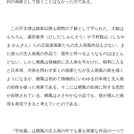
列の画家として扱うことはなかったのである。
この不文律は維新以降も暗黙の了解として守られた。大観は
もちろん、菱田春草（ひしだ しゅんそう）や下村観山（しもや
ま かんざん）らの正統派画家たちの文人画風作品も少ない。ま
た彼らの文人画風の作品で、傑作と呼べるようなものはほとん
どない。しかし栖鳳は積極的に文人画を手がけた。昭和に入る
と日本画、洋画を問わず多くの画家たちが文人画風の画を描く
ようになるが、栖鳳は初めて積極的にいわゆる日本画と文人画
の垣根を破った画家である。そこには栖鳳の絵画に対する思想
が反映されている。栖鳳はささやかな小品でも、彼が掴んだ画
境を表現できると考えていたのである。
『宇佐義』は栖鳳の文人画の中でも最も簡素な作品の一つで