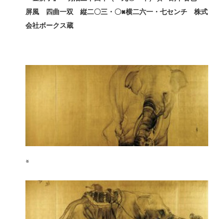
屏風 四曲一双 縦二〇三・〇×
横二六一・七センチ 株式
会社ボークス蔵
*