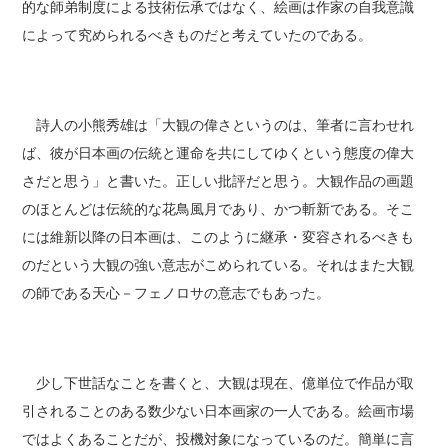
的な師弟制度による技術伝承ではなく、絵画は作家の自我意識
によって究められるべきものだと考えていたのである。
詩人の小熊秀雄は「大観の偉さというのは、筆者に言わせれ
ば、彼が日本画の伝統と運命を共にしてゆくという態度の偉大
さだと思う」と書いた。正しい批評だと思う。大観作品の画題
のほとんどは伝統的な花鳥風月であり、かつ斬新である。そこ
には維新以降の日本画は、このように継承・変容されるべきも
のだという大観の強い意志がこめられている。それはまた大観
の師である天心－フェノロサの意志でもあった。
少し下世話なことを書くと、大観は現在、億単位で作品が取
引されることのある数少ない日本画家の一人である。絵画市場
ではよくあることだが、投機対象になっているのだ。簡単に言