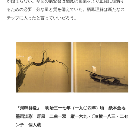
か始まらない。今回の展覧会は栖鳳の画業をより正確に理解す
るための必要十分な量と質を備えていた。栖鳳理解は新たなス
テップに入ったと言っていいだろう。
『河畔群鷺』 明治三十七年（一九〇四年）頃 紙本金地
墨画淡彩 屏風 二曲一双 縦一六九・〇×
横一八三・二セ
ンチ 個人蔵