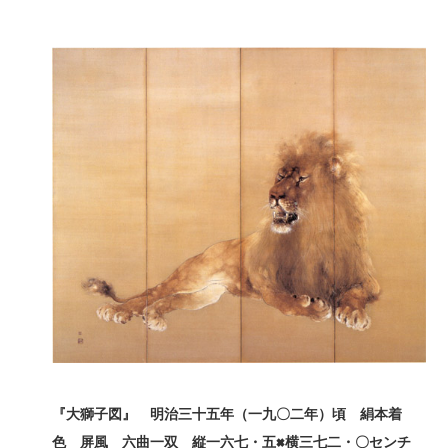
『大獅子図』 明治三十五年（一九〇二年）頃 絹本着
色 屏風 六曲一双 縦一六七・五×
横三七二・〇センチ