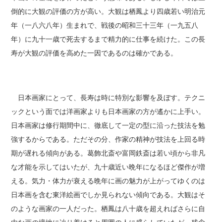
倒的に大観の評価の方が高い。大観は栖鳳より四歳若い明治元
年（一八六八年）生まれで、戦後の昭和三十三年（一九五八
年）に九十一歳で死去するまで精力的に仕事を続けた。この長
寿が大観の評価を高めた一因であるのは確かである。
日本画家にとって、長寿は時に特別な影響を及ぼす。テクニ
ックという面では洋画家よりも日本画家の方が遙かに上手い。
日本画家は修行期間中に、徹底して一定の型に沿った技法を勉
強するからである。ただその分、作家の精神が技法を上回る時
期が遅れる傾向がある。葛飾北斎や富岡鉄斎は若い頃から非凡
な才能を示してはいたが、九十歳近い晩年になるほど傑作が増
える。気力・体力が衰える晩年に画の魅力が上がってゆくのは
日本画を含む東洋絵画でしか見られない傾向である。大観はそ
のような画家の一人だった。栖鳳は八十歳を超えればさらに自