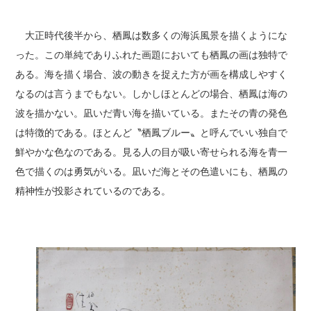
大正時代後半から、栖鳳は数多くの海浜風景を描くようにな
った。この単純でありふれた画題においても栖鳳の画は独特で
ある。海を描く場合、波の動きを捉えた方が画を構成しやすく
なるのは言うまでもない。しかしほとんどの場合、栖鳳は海の
波を描かない。凪いだ青い海を描いている。またその青の発色
は特徴的である。ほとんど〝栖鳳ブルー〟と呼んでいい独自で
鮮やかな色なのである。見る人の目が吸い寄せられる海を青一
色で描くのは勇気がいる。凪いだ海とその色遣いにも、栖鳳の
精神性が投影されているのである。