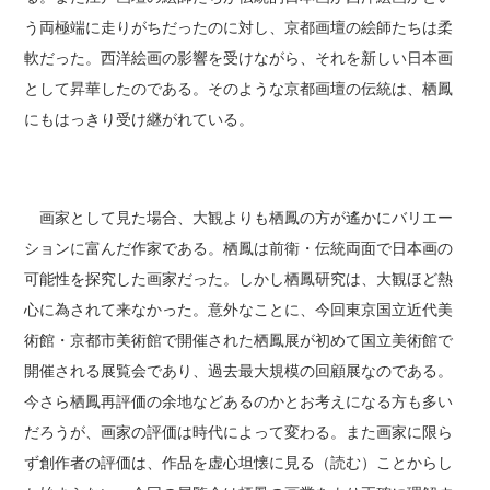
う両極端に走りがちだったのに対し、京都画壇の絵師たちは柔
軟だった。西洋絵画の影響を受けながら、それを新しい日本画
として昇華したのである。そのような京都画壇の伝統は、栖鳳
にもはっきり受け継がれている。
画家として見た場合、大観よりも栖鳳の方が遙かにバリエー
ションに富んだ作家である。栖鳳は前衛・伝統両面で日本画の
可能性を探究した画家だった。しかし栖鳳研究は、大観ほど熱
心に為されて来なかった。意外なことに、今回東京国立近代美
術館・京都市美術館で開催された栖鳳展が初めて国立美術館で
開催される展覧会であり、過去最大規模の回顧展なのである。
今さら栖鳳再評価の余地などあるのかとお考えになる方も多い
だろうが、画家の評価は時代によって変わる。また画家に限ら
ず創作者の評価は、作品を虚心坦懐に見る（読む）ことからし