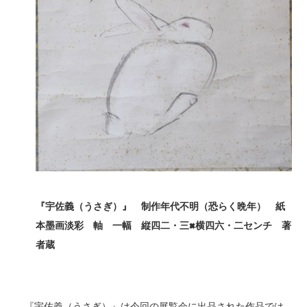
『宇佐義（うさぎ）』 制作年代不明（恐らく晩年） 紙
本墨画淡彩 軸 一幅 縦四二・三×
横四六・二センチ 著
者蔵
『宇佐義（うさぎ）』は今回の展覧会に出品された作品では