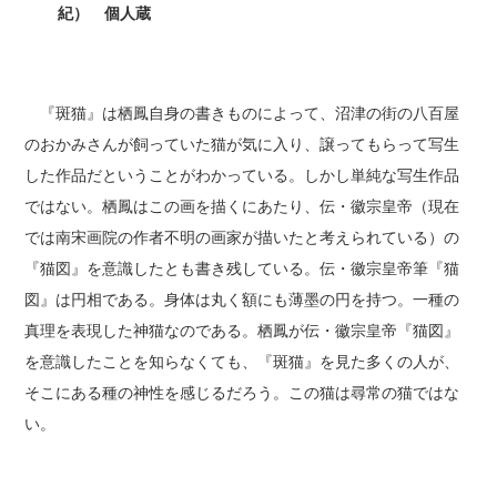
紀） 個人蔵
『斑猫』は栖鳳自身の書きものによって、沼津の街の八百屋
のおかみさんが飼っていた猫が気に入り、譲ってもらって写生
した作品だということがわかっている。しかし単純な写生作品
ではない。栖鳳はこの画を描くにあたり、伝・徽宗皇帝（現在
では南宋画院の作者不明の画家が描いたと考えられている）の
『猫図』を意識したとも書き残している。伝・徽宗皇帝筆『猫
図』は円相である。身体は丸く額にも薄墨の円を持つ。一種の
真理を表現した神猫なのである。栖鳳が伝・徽宗皇帝『猫図』
を意識したことを知らなくても、『斑猫』を見た多くの人が、
そこにある種の神性を感じるだろう。この猫は尋常の猫ではな
い。