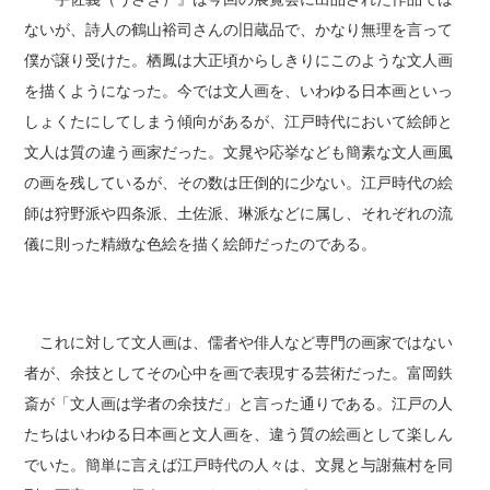
ないが、詩人の鶴山裕司さんの旧蔵品で、かなり無理を言って
僕が譲り受けた。栖鳳は大正頃からしきりにこのような文人画
を描くようになった。今では文人画を、いわゆる日本画といっ
しょくたにしてしまう傾向があるが、江戸時代において絵師と
文人は質の違う画家だった。文晁や応挙なども簡素な文人画風
の画を残しているが、その数は圧倒的に少ない。江戸時代の絵
師は狩野派や四条派、土佐派、琳派などに属し、それぞれの流
儀に則った精緻な色絵を描く絵師だったのである。
これに対して文人画は、儒者や俳人など専門の画家ではない
者が、余技としてその心中を画で表現する芸術だった。富岡鉄
斎が「文人画は学者の余技だ」と言った通りである。江戸の人
たちはいわゆる日本画と文人画を、違う質の絵画として楽しん
でいた。簡単に言えば江戸時代の人々は、文晁と与謝蕪村を同