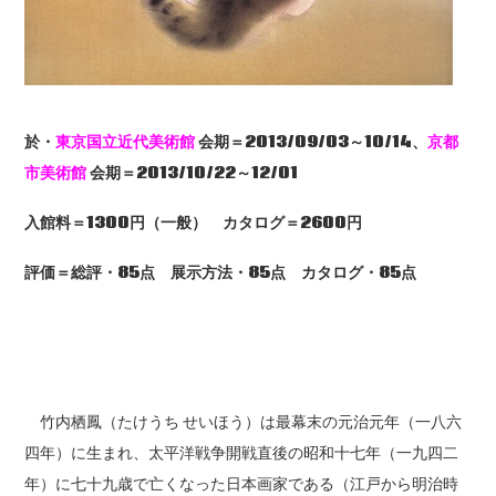
於・
東京国立近代美術館
会期＝2013/09/03
～10/14
、
京都
市美術館
会期＝2013/10/22
～12/01
入館料＝1300
円（一般） カタログ＝2600
円
評価＝総評・85
点 展示方法・85
点 カタログ・85
点
竹内栖鳳（たけうち せいほう）は最幕末の元治元年（一八六
四年）に生まれ、太平洋戦争開戦直後の昭和十七年（一九四二
年）に七十九歳で亡くなった日本画家である（江戸から明治時