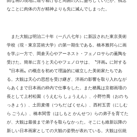
由な画の境地に辿り着けると周囲の人に盛らしていたが、残念
なことに肉体の方が精神よりも先に滅んでしまった。
また大観は明治二十年（一八八七年）に新設された東京美術
学校（現・東京芸術大学）の第一期生である。橋本雅邦らに画
を学ぶ一方で、岡倉天心やアーネスト・フェノロサらの薫陶を
受けた。簡単に言うと天心やフェノロサは、〝洋画〟に対する
〝日本画〟の概念を初めて理論的に確立した美術家たちであ
る。大観は天心の思想を受け継ぎ、洋画の影響を取り入れなが
らあくまで日本画の枠内で仕事をした。また栖鳳は京都画壇の
長として上村松園（うえむら しょうえん）、小野竹喬（おの ち
っきょう）、土田麦僊（つちだ ばくせん）、西村五雲（にしむ
ら ごうん）、橋本関雪（はしもと かんせつ）らの弟子を育てた
が、大観は最後まで弟子を取らなかった。そこにも維新以降の
新しい日本画家としての大観の姿勢が表れている。大観は伝統