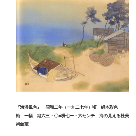
『海浜風色』 昭和二年（一九二七年）頃 絹本彩色
軸 一幅 縦六三・〇×
横七一・六センチ 海の見える杜美
術館蔵