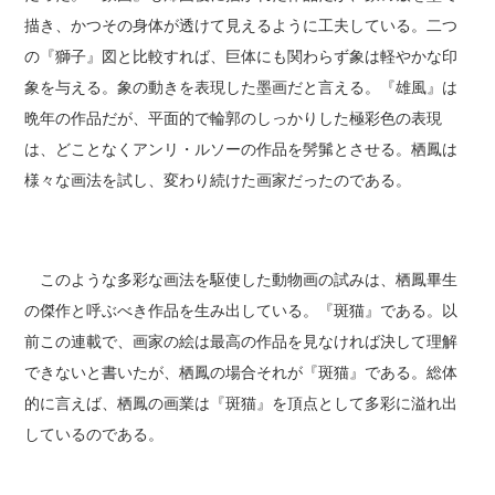
描き、かつその身体が透けて見えるように工夫している。二つ
の『獅子』図と比較すれば、巨体にも関わらず象は軽やかな印
象を与える。象の動きを表現した墨画だと言える。『雄風』は
晩年の作品だが、平面的で輪郭のしっかりした極彩色の表現
は、どことなくアンリ・ルソーの作品を髣髴とさせる。栖鳳は
様々な画法を試し、変わり続けた画家だったのである。
このような多彩な画法を駆使した動物画の試みは、栖鳳畢生
の傑作と呼ぶべき作品を生み出している。『斑猫』である。以
前この連載で、画家の絵は最高の作品を見なければ決して理解
できないと書いたが、栖鳳の場合それが『斑猫』である。総体
的に言えば、栖鳳の画業は『斑猫』を頂点として多彩に溢れ出
しているのである。