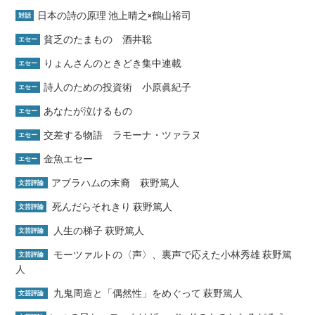
日本の詩の原理 池上晴之×鶴山裕司
対話
貧乏のたまもの 酒井聡
エセー
りょんさんのときどき集中連載
エセー
詩人のための投資術 小原眞紀子
エセー
あなたが泣けるもの
エセー
交差する物語 ラモーナ・ツァラヌ
エセー
金魚エセー
エセー
アブラハムの末裔 萩野篤人
文芸評論
死んだらそれきり 萩野篤人
文芸評論
人生の梯子 萩野篤人
文芸評論
モーツァルトの〈声〉、裏声で応えた小林秀雄 萩野篤
文芸評論
人
九鬼周造と「偶然性」をめぐって 萩野篤人
文芸評論