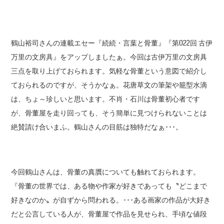
鶴山裕司さんの連載エセー『続続・言葉と骨董』『第022回 古伊
万里の文房具』をアップしましたぁ。今回は古伊万里の文房具
三点を取り上げておられます。気軽な骨董という意図で紹介し
ておられるのですが、そうかなぁ。花唐草文の筆架や籠型水滴
は、ちょ～珍しいと思います。不肖・石川は骨董初心者です
が、骨董屋を走り回っても、そう簡単に見つけられないことは
絶賛請け合いまふ。鶴山さんの目筋は独特だなぁ･･･。
今回鶴山さんは、骨董の真贋についても触れておられます。
『骨董の世界では、ある物や作家が好きであっても〝どこまで
好きなのか〟が自ずから問われる。･･･ある画家の作品が大好き
だと公言している人が、骨董屋で作品を見せられ、手頃な値段