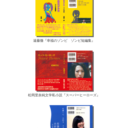
遠藤徹『幸福のゾンビ ゾンビ短編集』
松岡里奈純文学私小説『スーパーヒーローズ』