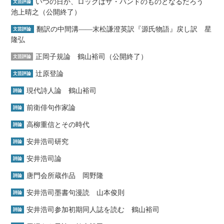
いつの日か、ロックはザ・バンドのものとなるだろう
文芸評論
池上晴之（公開終了）
翻訳の中間溝――末松謙澄英訳『源氏物語』戻し訳 星
文芸評論
隆弘
正岡子規論 鶴山裕司（公開終了）
文芸評論
辻原登論
文芸評論
現代詩人論 鶴山裕司
詩論
前衛俳句作家論
詩論
高柳重信とその時代
詩論
安井浩司研究
詩論
安井浩司論
詩論
唐門会所蔵作品 岡野隆
詩論
安井浩司墨書句漫読 山本俊則
詩論
安井浩司参加初期同人誌を読む 鶴山裕司
詩論