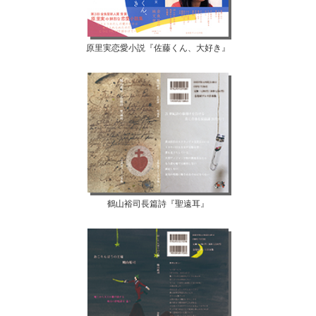
原里実恋愛小説『佐藤くん、大好き』
鶴山裕司長篇詩『聖遠耳』