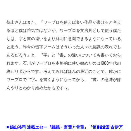
鶴山さんはまた、『ワープロを使えば良い作品が書けると考え
るほど僕は呑気ではないが、ワープロを文房具として使う僕た
ちは、字と書の違いをより鮮明に意識できるようになっている
と思う。昨今の習字ブームはそういった人々の意識の表れでも
あるだろう』と、〝字〟と〝書〟の違いについても書いておら
れます。石川がワープロを本格的に使い始めたのは1980年代の
終わり頃からです。考えてみればほんの最近のことで、確かに
ワープロで〝字〟を書くようになってから、〝書〟の意味がぼ
んやりとわかり始めたかもですぅ。
■ 鶴山裕司 連載エセー『続続・言葉と骨董』『第022回 古伊万