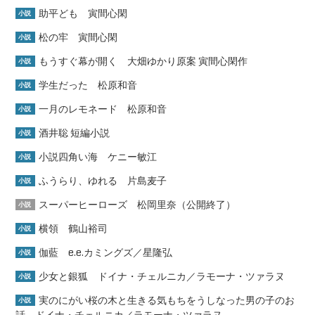
助平ども 寅間心閑
小説
松の牢 寅間心閑
小説
もうすぐ幕が開く 大畑ゆかり原案 寅間心閑作
小説
学生だった 松原和音
小説
一月のレモネード 松原和音
小説
酒井聡 短編小説
小説
小説四角い海 ケニー敏江
小説
ふうらり、ゆれる 片島麦子
小説
スーパーヒーローズ 松岡里奈（公開終了）
小説
横領 鶴山裕司
小説
伽藍 e.e.カミングズ／星隆弘
小説
少女と銀狐 ドイナ・チェルニカ／ラモーナ・ツァラヌ
小説
実のにがい桜の木と生きる気もちをうしなった男の子のお
小説