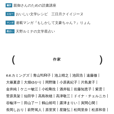
親御さんのための読書講座
書評
おいしい文学レシピ 三日月クイイジーヌ
エセー
連載マンガ『もしかして文豪ちゃん？』りょん
マンガ
天野ルミナの文学星占い
星占い
作家
e.e.カミングズ
青山YURI子
池上晴之
池田浩
遠藤徹
大篠夏彦
大畑ゆかり
岡野隆
小原眞紀子
片島麦子
金井純
ケニー敏江
小松剛生
酒井聡
佐藤知恵子
紫雲
菅原美架
仙田学
高島秋穂
高津敬三
ドイナ・チェルニカ
谷輪洋一
田山了一
鶴山裕司
露津まりい
寅間心閑
長岡しおり
萩野篤人
原里実
星隆弘
松岡里奈
松原和音