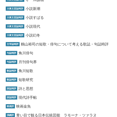
小説新潮
大衆文芸誌時評
小説すばる
大衆文芸誌時評
小説現代
大衆文芸誌時評
小説幻冬
大衆文芸誌時評
鶴山裕司の短歌・俳句について考える歌誌・句誌時評
文学誌時評
角川俳句
句誌時評
月刊俳句界
句誌時評
角川短歌
歌誌時評
短歌研究
歌誌時評
詩と思想
詩誌時評
現代詩手帖
詩誌時評
映画金魚
映画評
青い目で観る日本伝統芸能 ラモーナ・ツァラヌ
演劇評