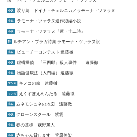
話 ドイナ・チェルニカ／ラモーナ・ツァラヌ
渡り鳥 ドイナ・チェルニカ／ラモーナ・ツァラヌ
小説
ラモーナ・ツァラヌ連作短編小説
小説
ラモーナ・ツァラヌ『蓮・十二時』
小説
ルチアン・ブラガ詩集 ラモーナ・ツァラヌ訳
詩
ビューチーコンテスト 遠藤徹
小説
虚構探偵―『三四郎』殺人事件― 遠藤徹
小説
物語健康法（入門編） 遠藤徹
小説
キノコの森 遠藤徹
マンガ
えくすぽえめんたる 遠藤徹
マンガ
ムネモシュネの地図 遠藤徹
小説
クローンスクール 紫雲
小説
春の墓標 萩野篤人
小説
赤ちゃん貸します 菅原美架
小説