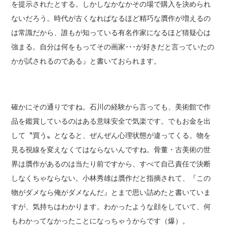
を提示されたとする。しかしなかなかその場で購入を決められ
ないだろう。時代が古くなればなるほど精巧な贋作が増えるの
は常識だから、誰もが知っている有名作家になるほど猜疑心は
強まる。自分は何をもってその画家･･･が好きだと言っていたの
かが試されるのである』と書いておられます。
確かにその通りですね。石川の経験から言っても、美術館で作
品を鑑賞しているのはある意味安全で気楽です。でもお金を出
して〝買う〟となると、ぜんぜん心理状態が違ってくる。物を
見る視線を変えなくてはならないんですね。骨董・古美術の世
界は贋作があるのは当たり前ですから、すべて自己責任で決断
しなくちゃならない。小林秀雄は贋作だと指摘されて、『この
物がダメなら俺がダメなんだ』とまで思い詰めたと書いていま
すが、気持ちはわかります。わかったような顔をしていて、何
もわかってなかったことになっちゃうからです（爆）。