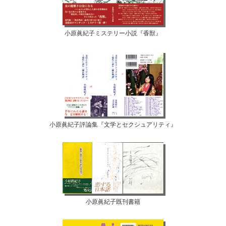
小原眞紀子ミステリー小説『香獣』
小原眞紀子評論集『文学とセクシュアリティ』
小原眞紀子既刊書籍