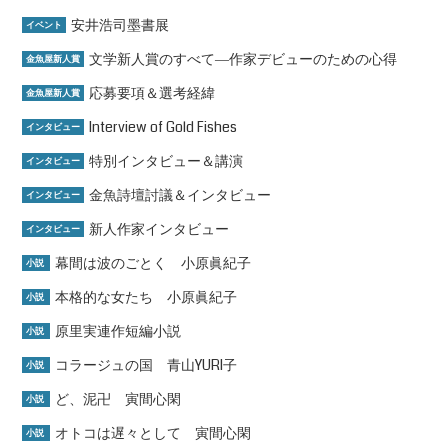
安井浩司墨書展
イベント
文学新人賞のすべて―作家デビューのための心得
金魚屋新人賞
応募要項＆選考経緯
金魚屋新人賞
Interview of Gold Fishes
インタビュー
特別インタビュー＆講演
インタビュー
金魚詩壇討議＆インタビュー
インタビュー
新人作家インタビュー
インタビュー
幕間は波のごとく 小原眞紀子
小説
本格的な女たち 小原眞紀子
小説
原里実連作短編小説
小説
コラージュの国 青山YURI子
小説
ど、泥卍 寅間心閑
小説
オトコは遅々として 寅間心閑
小説