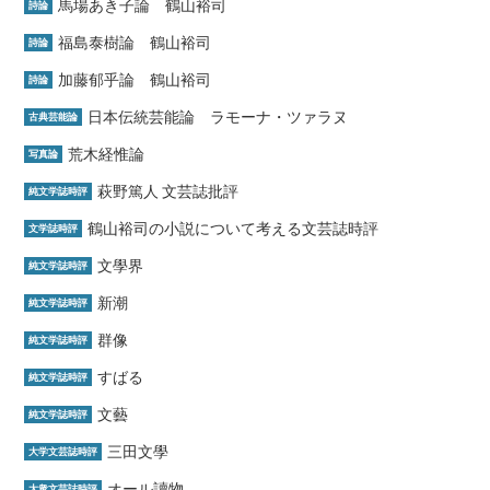
馬場あき子論 鶴山裕司
詩論
福島泰樹論 鶴山裕司
詩論
加藤郁乎論 鶴山裕司
詩論
日本伝統芸能論 ラモーナ・ツァラヌ
古典芸能論
荒木経惟論
写真論
萩野篤人 文芸誌批評
純文学誌時評
鶴山裕司の小説について考える文芸誌時評
文学誌時評
文學界
純文学誌時評
新潮
純文学誌時評
群像
純文学誌時評
すばる
純文学誌時評
文藝
純文学誌時評
三田文學
大学文芸誌時評
オール讀物
大衆文芸誌時評