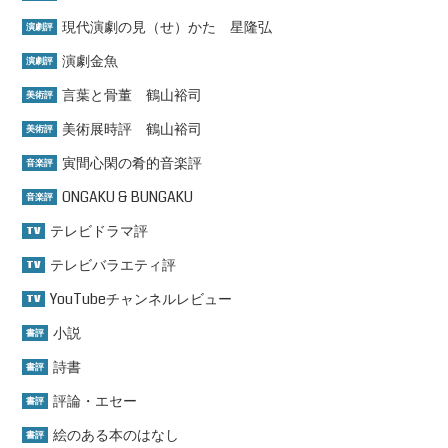
現代演劇の見（せ）かた 星隆弘
演劇評
演劇金魚
演劇評
言葉と骨董 鶴山裕司
美術評
美術展時評 鶴山裕司
美術評
寅間心閑の肴的音楽評
音楽評
ONGAKU & BUNGAKU
音楽評
テレビドラマ評
TV
テレビバラエティ評
TV
YouTubeチャンネルレビュー
TV
小説
書評
詩書
書評
評論・エセー
書評
絵のある本のはなし
書評