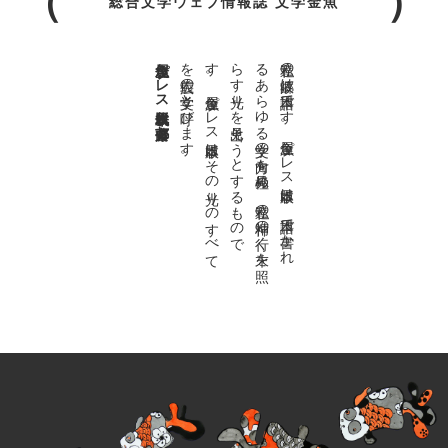
総合文学ウェブ情報誌 文学金魚
金魚屋プレス日本版代表 齋藤都
。
私達の
故郷は
日本語で
す
。
金魚屋プ
レ
ス
日本版は
、
日本語で
書か
れ
る
あ
ら
ゆ
る
文学の
方向を
見極め
、
私達の
精神の
行く
末を
照
ら
す
光り
を
見出そ
う
と
す
る
も
の
で
す
。
金魚屋プ
レ
ス
日本版は
そ
の
光り
の
す
べ
て
を
広義の
文学と
呼び
ま
す