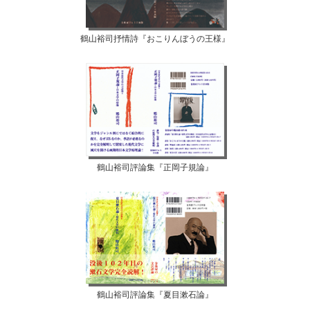
鶴山裕司抒情詩『おこりんぼうの王様』
鶴山裕司評論集『正岡子規論』
鶴山裕司評論集『夏目漱石論』