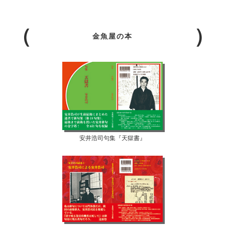
金魚屋の本
安井浩司句集『天獄書』