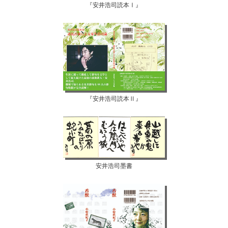
『安井浩司読本Ⅰ』
『安井浩司読本Ⅱ』
安井浩司墨書