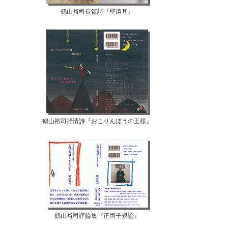
鶴山裕司長篇詩『聖遠耳』
鶴山裕司抒情詩『おこりんぼうの王様』
鶴山裕司評論集『正岡子規論』