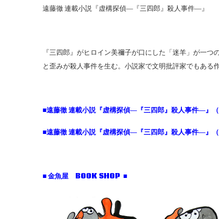
遠藤徹 連載小説『虚構探偵―『三四郎』殺人事件―』
『三四郎』がヒロイン美禰子が口にした「迷羊」が一つ
と歪みが殺人事件を生む。小説家で文明批評家でもある
■
遠藤徹 連載小説『虚構探偵―『三四郎』殺人事件―』
■
遠藤徹 連載小説『虚構探偵―『三四郎』殺人事件―』
■ 金魚屋 BOOK SHOP ■