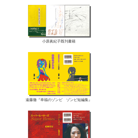
小原眞紀子既刊書籍
遠藤徹『幸福のゾンビ ゾンビ短編集』