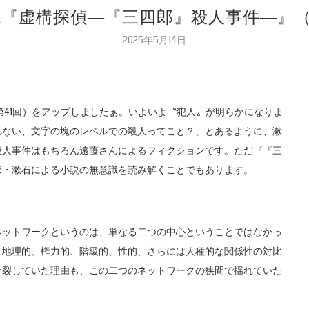
小説『虚構探偵―『三四郎』殺人事件―』
2025年5月14日
第41回）をアップしましたぁ。いよいよ〝犯人〟が明らかになりま
れない、文字の塊のレベルでの殺人ってこと？」とあるように、漱
殺人事件はもちろん遠藤さんによるフィクションです。ただ『『三
家・漱石による小説の無意識を読み解くことでもあります。
ネットワークというのは、単なる二つの中心ということではなかっ
、地理的、権力的、階級的、性的、さらには人種的な関係性の対比
分裂していた理由も、この二つのネットワークの狭間で揺れていた