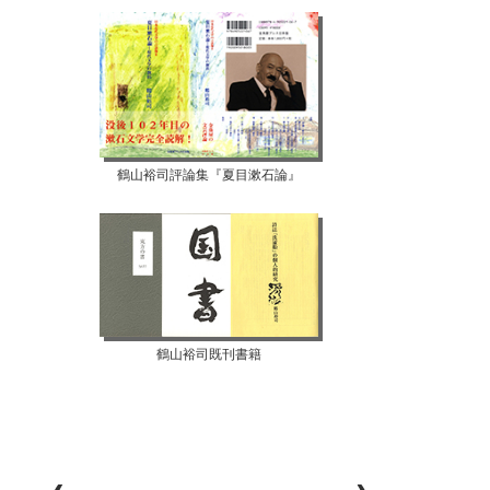
鶴山裕司評論集『夏目漱石論』
鶴山裕司既刊書籍