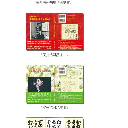
安井浩司句集『天獄書』
『安井浩司読本Ⅰ』
『安井浩司読本Ⅱ』