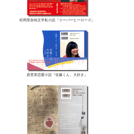
松岡里奈純文学私小説『スーパーヒーローズ』
原里実恋愛小説『佐藤くん、大好き』
【07月10日...
【07月08日...