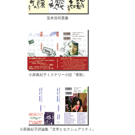
安井浩司墨書
小原眞紀子ミステリー小説『香獣』
小原眞紀子評論集『文学とセクシュアリティ』