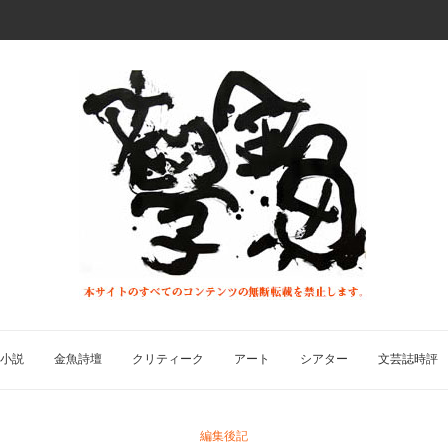
小説
金魚詩壇
クリティーク
アート
シアター
文芸誌時評
編集後記