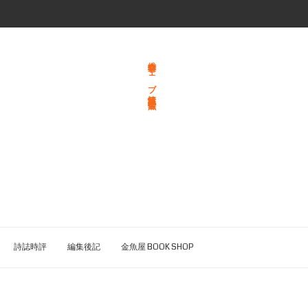
総合文学ウェブ情報誌 文学金魚
詩誌時評
編集後記
金魚屋 BOOK SHOP