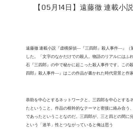
【05月14日】遠藤徹 連載
遠藤徹 連載小説『虚構探偵―『三四郎』殺人事件―』（
した。「文字のなかだけでの殺人。物語のリアルにはふ
石『三四郎』の中で秘かに起こった殺人事件です。この
四郎』殺人事件―』はこの作品が書かれた時代背景と作
恭助を中心とするネットワークと、三四郎を中心とする
たということ。作品の根幹的なテーマと密接に絡み合う
であったということなのだ。三四郎が、三と四との間に
という「迷羊」性とつながっていると俺は思う