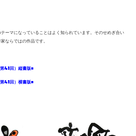
のテーマになっていることはよく知られています。そのせめぎ合い
作家ならではの作品です。
（第
41
回）縦書版
■
（第
41
回）横書版
■