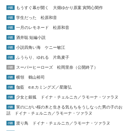
もうすぐ幕が開く 大畑ゆかり原案 寅間心閑作
小説
学生だった 松原和音
小説
一月のレモネード 松原和音
小説
酒井聡 短編小説
小説
小説四角い海 ケニー敏江
小説
ふうらり、ゆれる 片島麦子
小説
スーパーヒーローズ 松岡里奈（公開終了）
小説
横領 鶴山裕司
小説
伽藍 e.e.カミングズ／星隆弘
小説
少女と銀狐 ドイナ・チェルニカ／ラモーナ・ツァラヌ
小説
実のにがい桜の木と生きる気もちをうしなった男の子のお
小説
話 ドイナ・チェルニカ／ラモーナ・ツァラヌ
渡り鳥 ドイナ・チェルニカ／ラモーナ・ツァラヌ
小説