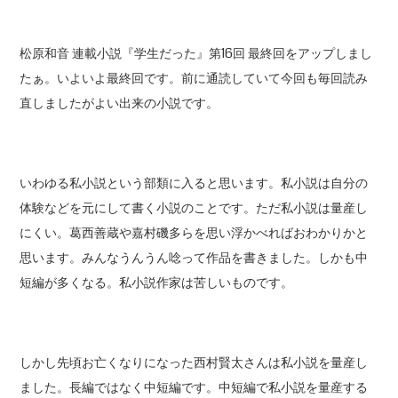
松原和音 連載小説『学生だった』第16回 最終回をアップしまし
たぁ。いよいよ最終回です。前に通読していて今回も毎回読み
直しましたがよい出来の小説です。
いわゆる私小説という部類に入ると思います。私小説は自分の
体験などを元にして書く小説のことです。ただ私小説は量産し
にくい。葛西善蔵や嘉村磯多らを思い浮かべればおわかりかと
思います。みんなうんうん唸って作品を書きました。しかも中
短編が多くなる。私小説作家は苦しいものです。
しかし先頃お亡くなりになった西村賢太さんは私小説を量産し
ました。長編ではなく中短編です。中短編で私小説を量産する