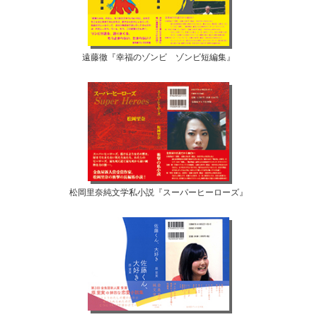
遠藤徹『幸福のゾンビ ゾンビ短編集』
松岡里奈純文学私小説『スーパーヒーローズ』