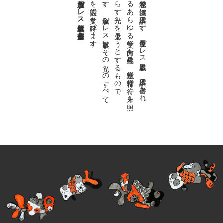
金魚屋プレス日本版代表 齋藤都
。
私達の
故郷は
日本語で
す
。
金魚屋プ
レ
ス
日本版は
、
日本語で
書か
れ
る
あ
ら
ゆ
る
文学の
方向を
見極め
、
私達の
精神の
行く
末を
照
ら
す
光り
を
見出そ
う
と
す
る
も
の
で
す
。
金魚屋プ
レ
ス
日本版は
そ
の
光り
の
す
べ
て
を
広義の
文学と
呼び
ま
す