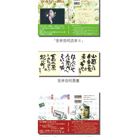
『安井浩司読本Ⅱ』
安井浩司墨書