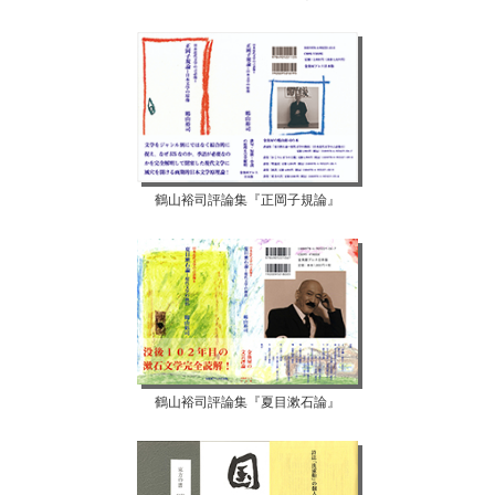
鶴山裕司評論集『正岡子規論』
鶴山裕司評論集『夏目漱石論』