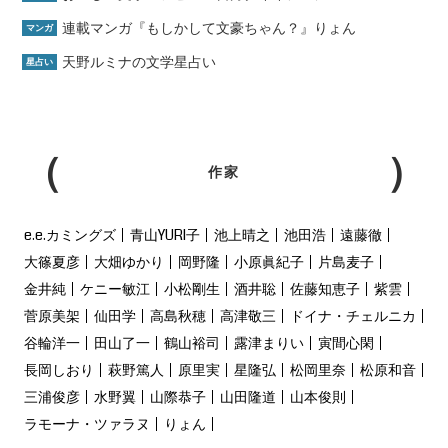
連載マンガ『もしかして文豪ちゃん？』りょん
マンガ
天野ルミナの文学星占い
星占い
作家
e.e.カミングズ
青山YURI子
池上晴之
池田浩
遠藤徹
大篠夏彦
大畑ゆかり
岡野隆
小原眞紀子
片島麦子
金井純
ケニー敏江
小松剛生
酒井聡
佐藤知恵子
紫雲
菅原美架
仙田学
高島秋穂
高津敬三
ドイナ・チェルニカ
谷輪洋一
田山了一
鶴山裕司
露津まりい
寅間心閑
長岡しおり
萩野篤人
原里実
星隆弘
松岡里奈
松原和音
三浦俊彦
水野翼
山際恭子
山田隆道
山本俊則
ラモーナ・ツァラヌ
りょん