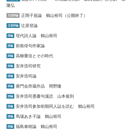
隆弘
正岡子規論 鶴山裕司（公開終了）
文芸評論
辻原登論
文芸評論
現代詩人論 鶴山裕司
詩論
前衛俳句作家論
詩論
高柳重信とその時代
詩論
安井浩司研究
詩論
安井浩司論
詩論
唐門会所蔵作品 岡野隆
詩論
安井浩司墨書句漫読 山本俊則
詩論
安井浩司参加初期同人誌を読む 鶴山裕司
詩論
馬場あき子論 鶴山裕司
詩論
福島泰樹論 鶴山裕司
詩論