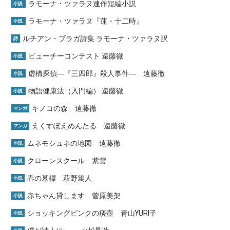
ラモーナ・ツァラヌ連作短編小説
小説
ラモーナ・ツァラヌ『蓮・十二時』
小説
ルチアン・ブラガ詩集 ラモーナ・ツァラヌ訳
詩
ビューチーコンテスト 遠藤徹
小説
虚構探偵―『三四郎』殺人事件― 遠藤徹
小説
物語健康法（入門編） 遠藤徹
小説
キノコの森 遠藤徹
マンガ
えくすぽえめんたる 遠藤徹
マンガ
ムネモシュネの地図 遠藤徹
小説
クローンスクール 紫雲
小説
春の墓標 萩野篤人
小説
赤ちゃん貸します 菅原美架
小説
ショッキングピンクの痰壺 青山YURI子
小説