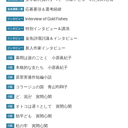
応募要項＆選考経緯
金魚屋新人賞
Interview of Gold Fishes
インタビュー
特別インタビュー＆講演
インタビュー
金魚詩壇討議＆インタビュー
インタビュー
新人作家インタビュー
インタビュー
幕間は波のごとく 小原眞紀子
小説
本格的な女たち 小原眞紀子
小説
原里実連作短編小説
小説
コラージュの国 青山YURI子
小説
ど、泥卍 寅間心閑
小説
オトコは遅々として 寅間心閑
小説
助平ども 寅間心閑
小説
松の牢 寅間心閑
小説