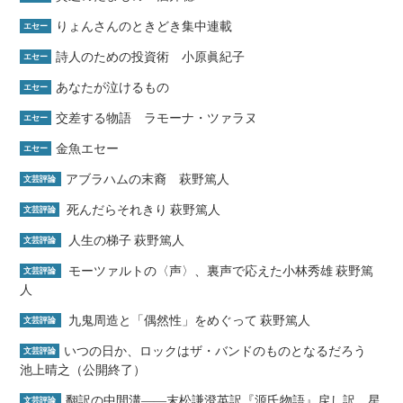
りょんさんのときどき集中連載
エセー
詩人のための投資術 小原眞紀子
エセー
あなたが泣けるもの
エセー
交差する物語 ラモーナ・ツァラヌ
エセー
金魚エセー
エセー
アブラハムの末裔 萩野篤人
文芸評論
死んだらそれきり 萩野篤人
文芸評論
人生の梯子 萩野篤人
文芸評論
モーツァルトの〈声〉、裏声で応えた小林秀雄 萩野篤
文芸評論
人
九鬼周造と「偶然性」をめぐって 萩野篤人
文芸評論
いつの日か、ロックはザ・バンドのものとなるだろう
文芸評論
池上晴之（公開終了）
翻訳の中間溝――末松謙澄英訳『源氏物語』戻し訳 星
文芸評論