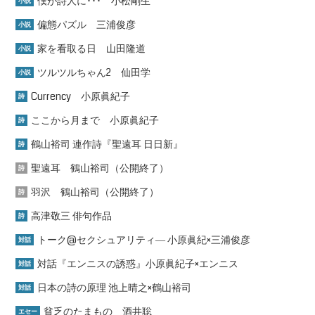
僕が詩人に･･･ 小松剛生
小説
偏態パズル 三浦俊彦
小説
家を看取る日 山田隆道
小説
ツルツルちゃん2 仙田学
小説
Currency 小原眞紀子
詩
ここから月まで 小原眞紀子
詩
鶴山裕司 連作詩『聖遠耳 日日新』
詩
聖遠耳 鶴山裕司（公開終了）
詩
羽沢 鶴山裕司（公開終了）
詩
高津敬三 俳句作品
詩
トーク@セクシュアリティ― 小原眞紀×三浦俊彦
対話
対話『エンニスの誘惑』小原眞紀子×エンニス
対話
日本の詩の原理 池上晴之×鶴山裕司
対話
貧乏のたまもの 酒井聡
エセー