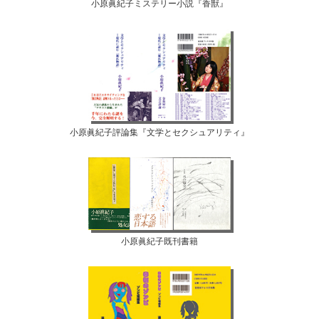
小原眞紀子ミステリー小説『香獣』
小原眞紀子評論集『文学とセクシュアリティ』
小原眞紀子既刊書籍