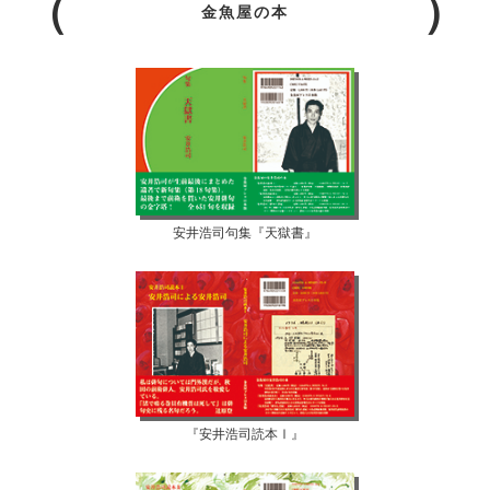
金魚屋の本
安井浩司句集『天獄書』
『安井浩司読本Ⅰ』