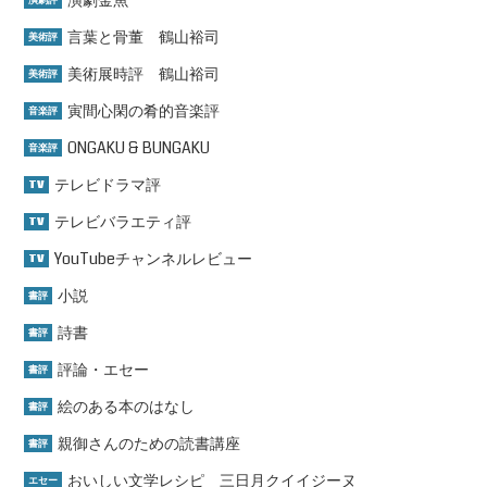
言葉と骨董 鶴山裕司
美術評
美術展時評 鶴山裕司
美術評
寅間心閑の肴的音楽評
音楽評
ONGAKU & BUNGAKU
音楽評
テレビドラマ評
TV
テレビバラエティ評
TV
YouTubeチャンネルレビュー
TV
小説
書評
詩書
書評
評論・エセー
書評
絵のある本のはなし
書評
親御さんのための読書講座
書評
おいしい文学レシピ 三日月クイイジーヌ
エセー