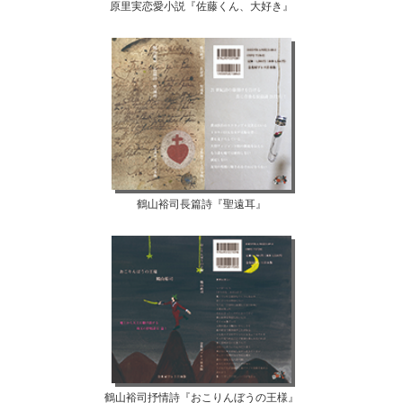
原里実恋愛小説『佐藤くん、大好き』
鶴山裕司長篇詩『聖遠耳』
鶴山裕司抒情詩『おこりんぼうの王様』