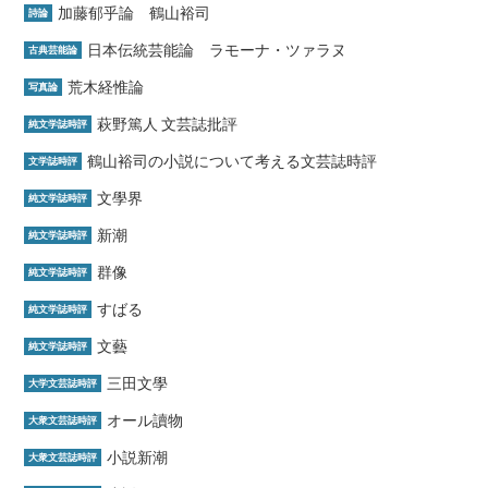
加藤郁乎論 鶴山裕司
詩論
日本伝統芸能論 ラモーナ・ツァラヌ
古典芸能論
荒木経惟論
写真論
萩野篤人 文芸誌批評
純文学誌時評
鶴山裕司の小説について考える文芸誌時評
文学誌時評
文學界
純文学誌時評
新潮
純文学誌時評
群像
純文学誌時評
すばる
純文学誌時評
文藝
純文学誌時評
三田文學
大学文芸誌時評
オール讀物
大衆文芸誌時評
小説新潮
大衆文芸誌時評