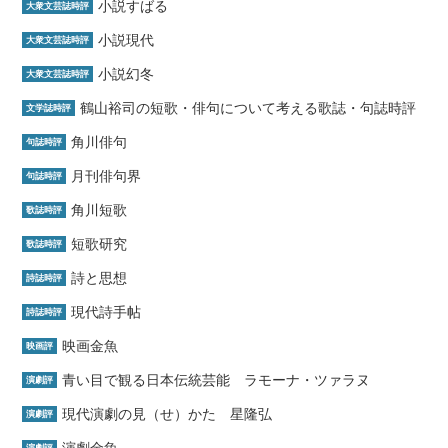
小説すばる
大衆文芸誌時評
小説現代
大衆文芸誌時評
小説幻冬
大衆文芸誌時評
鶴山裕司の短歌・俳句について考える歌誌・句誌時評
文学誌時評
角川俳句
句誌時評
月刊俳句界
句誌時評
角川短歌
歌誌時評
短歌研究
歌誌時評
詩と思想
詩誌時評
現代詩手帖
詩誌時評
映画金魚
映画評
青い目で観る日本伝統芸能 ラモーナ・ツァラヌ
演劇評
現代演劇の見（せ）かた 星隆弘
演劇評
演劇金魚
演劇評