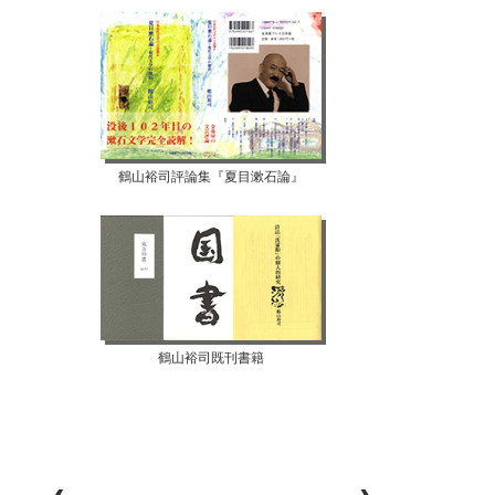
鶴山裕司評論集『夏目漱石論』
鶴山裕司既刊書籍