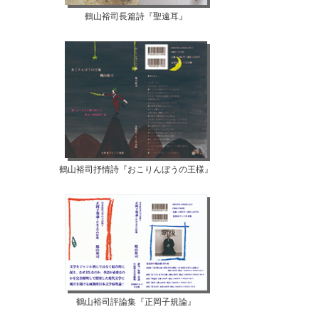
鶴山裕司長篇詩『聖遠耳』
鶴山裕司抒情詩『おこりんぼうの王様』
鶴山裕司評論集『正岡子規論』