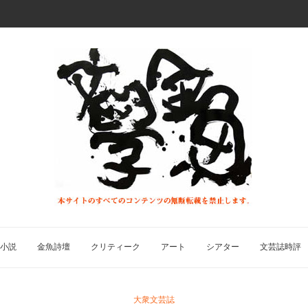
小説
金魚詩壇
クリティーク
アート
シアター
文芸誌時評
大衆文芸誌