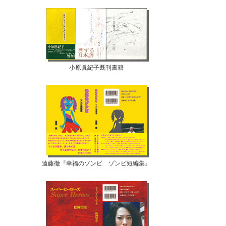
小原眞紀子既刊書籍
遠藤徹『幸福のゾンビ ゾンビ短編集』