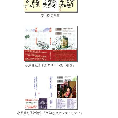
安井浩司墨書
小原眞紀子ミステリー小説『香獣』
小原眞紀子評論集『文学とセクシュアリティ』