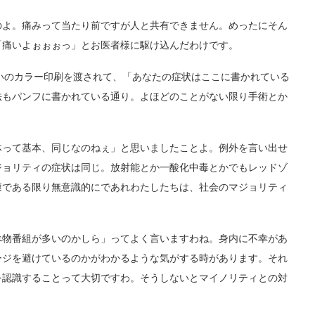
よ。痛みって当たり前ですが人と共有できません。めったにそん
「痛いよぉぉぉっ」とお医者様に駆け込んだわけです。
いのカラー印刷を渡されて、「あなたの症状はここに書かれている
法もパンフに書かれている通り。よほどのことがない限り手術とか
って基本、同じなのねぇ」と思いましたことよ。例外を言い出せ
ジョリティの症状は同じ。放射能とか一酸化中毒とかでもレッドゾ
康である限り無意識的にであれわたしたちは、社会のマジョリティ
物番組が多いのかしら」ってよく言いますわね。身内に不幸があ
ージを避けているのかがわかるような気がする時があります。それ
を認識することって大切ですわ。そうしないとマイノリティとの対