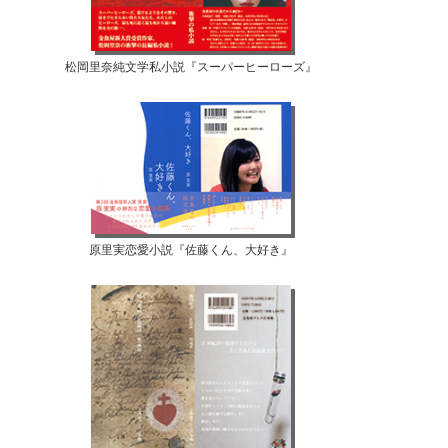
松岡里奈純文学私小説『スーパーヒーローズ』
原里実恋愛小説『佐藤くん、大好き』