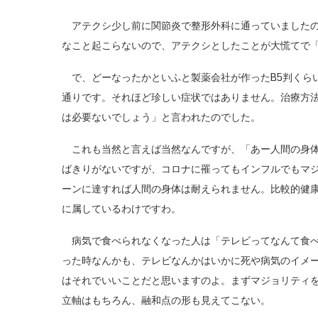
アテクシ少し前に関節炎で整形外科に通っていましたの
なこと起こらないので、アテクシとしたことが大慌てで
で、どーなったかといふと製薬会社が作ったB5判くら
通りです。それほど珍しい症状ではありません。治療方
は必要ないでしょう」と言われたのでした。
これも当然と言えば当然なんですが、「あー人間の身体
ばきりがないですが、コロナに罹ってもインフルでもマ
ーンに達すれば人間の身体は耐えられません。比較的健
に属しているわけですわ。
病気で食べられなくなった人は「テレビってなんて食べ
った時なんかも、テレビなんかはいかに死や病気のイメ
はそれでいいことだと思いますのよ。まずマジョリティ
立軸はもちろん、融和点の形も見えてこない。