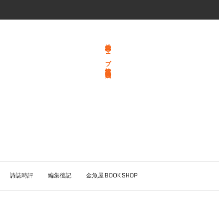
総合文学ウェブ情報誌 文学金魚
詩誌時評
編集後記
金魚屋 BOOK SHOP