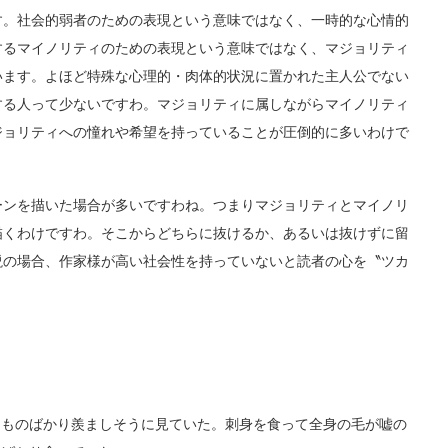
。社会的弱者のための表現という意味ではなく、一時的な心情的
するマイノリティのための表現という意味ではなく、マジョリティ
います。よほど特殊な心理的・肉体的状況に置かれた主人公でない
する人って少ないですわ。マジョリティに属しながらマイノリティ
ジョリティへの憧れや希望を持っていることが圧倒的に多いわけで
ンを描いた場合が多いですわね。つまりマジョリティとマイノリ
描くわけですわ。そこからどちらに抜けるか、あるいは抜けずに留
説の場合、作家様が高い社会性を持っていないと読者の心を〝ツカ
ものばかり羨ましそうに見ていた。刺身を食って全身の毛が嘘の