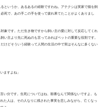
るというか、あるあるの経験ですわね。アテクシは実家で猫を飼
と必死で、あの手この手を使って疲れ果てたことがよくありまし
対象です。ただ生き物ですから飼い主の愛に対して反応してくれ
ん飼い主より先に死ぬのも言ってみればペットの重要な役割です。
。だけどそういう経験って人間の生活の中で実はそんなに多くない
いますよね」
言い分です。生死についてはね、順番なんて関係ないですよ。も
された人は、その人なりに残された事実を悲しみながら、亡くなっ