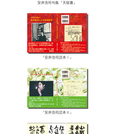
安井浩司句集『天獄書』
『安井浩司読本Ⅰ』
『安井浩司読本Ⅱ』