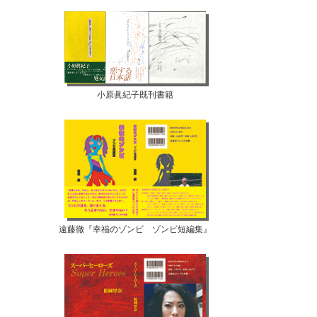
小原眞紀子既刊書籍
遠藤徹『幸福のゾンビ ゾンビ短編集』