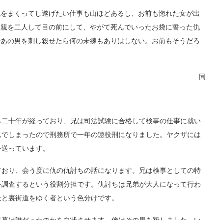
をまくってし遂げたい仕事も山ほどあるし、お前も惚れた女が出
父親を二人して目の前にして、やがて死んでいったお袋に誓った仇
であの男を刺し殺せたら何の未練もありはしない。お前もそうだろ
同
二十年が経っており、兄は司法試験に合格して検事の仕事に就い
んでしまったので刑務所で一年の懲役刑になりました。ヤクザには
を送っています。
おり、会う度に仇の仇討ちの話になります。兄は検事としての特
を調査するという役割分担です。仇討ちは兄弟が大人になって行わ
士と裏街道をゆく者という色分けです。