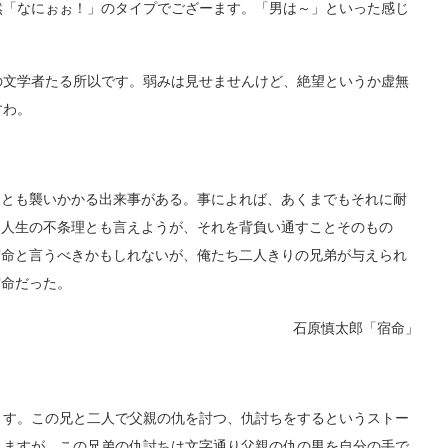
然「なにぉぉ！」のタイプでござーます。「男は～」といった感じ
文学者たる所以です。弱みは見せませんけど、絶望というか虚無
すわ。
とも襲いかかる出来事がある。事によれば、あくまでもそれに耐
は人生の不条理とも言えようが、それを背負い通すことそのもの
宿命と言うべきかもしれないが、俺たち二人きりの兄弟が与えられ
宿命だった。
石原慎太郎「宿命」
す。この兄と二人で父親の仇を討つ、仇討ちをするというストー
りますが、この兄弟の仇討ちは文字通り父親の仇の男を自分の手で