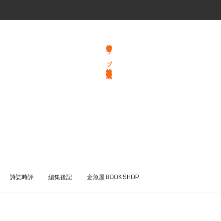
総合文学ウェブ情報誌 文学金魚
詩誌時評
編集後記
金魚屋 BOOK SHOP