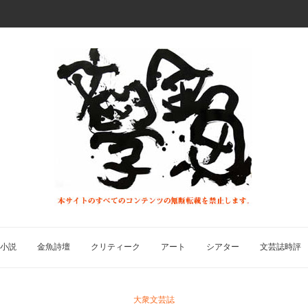
小説
金魚詩壇
クリティーク
アート
シアター
文芸誌時評
大衆文芸誌