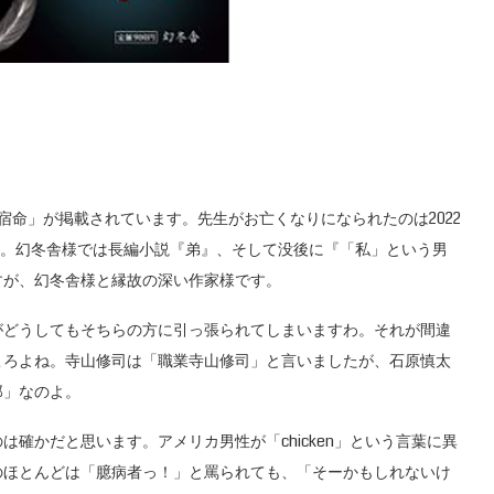
命」が掲載されています。先生がお亡くなりになられたのは2022
ね。幻冬舎様では長編小説『弟』、そして没後に『「私」という男
すが、幻冬舎様と縁故の深い作家様です。
どうしてもそちらの方に引っ張られてしまいますわ。それが間違
ころよね。寺山修司は「職業寺山修司」と言いましたが、石原慎太
郎」なのよ。
確かだと思います。アメリカ男性が「chicken」という言葉に異
のほとんどは「臆病者っ！」と罵られても、「そーかもしれないけ