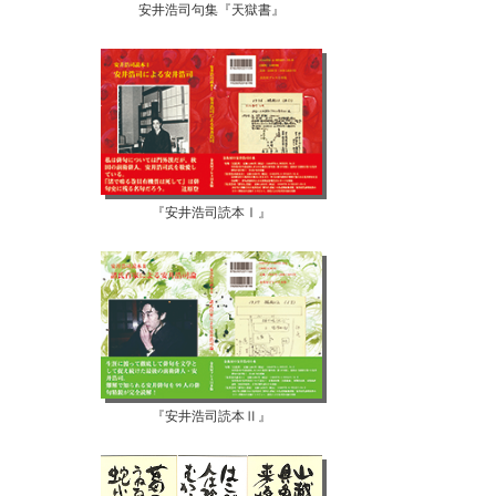
安井浩司句集『天獄書』
『安井浩司読本Ⅰ』
『安井浩司読本Ⅱ』