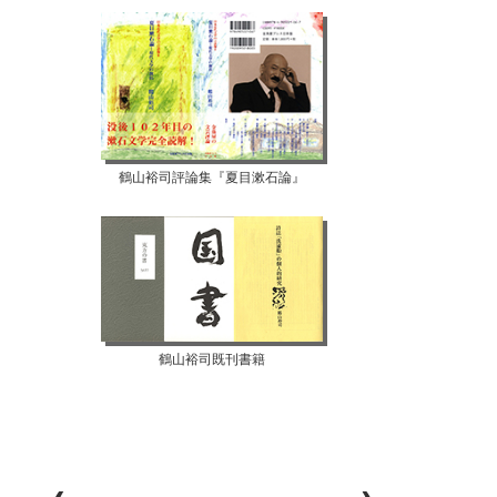
鶴山裕司評論集『夏目漱石論』
鶴山裕司既刊書籍