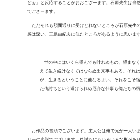
どぉ」と反応することがおおござーます。石原先生は当
でござーます。
ただそれも額面通りに受けとれないところが石原先生の
感は深い。三島由紀夫に似たところがあるように思いま
世の中にはいくら望んでも叶わぬもの、望まなく
えて生き続けなくてはならぬ出来事もある。それ
が、生きるということに他なるまい。それをこそ
た仇討ちという避けられぬ厄介な仕事も俺たちの
お作品の冒頭でございます。主人公は俺で兄が一人いま
リーの小説でございます。仇討ちにもいろいろな形があ