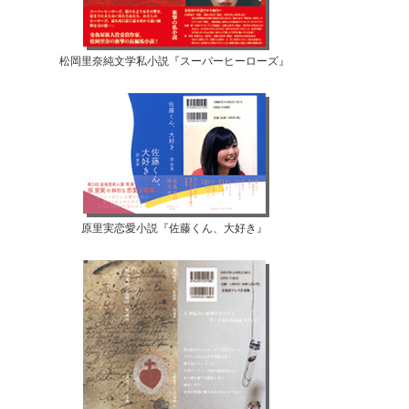
松岡里奈純文学私小説『スーパーヒーローズ』
原里実恋愛小説『佐藤くん、大好き』