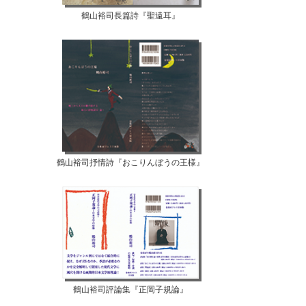
鶴山裕司長篇詩『聖遠耳』
鶴山裕司抒情詩『おこりんぼうの王様』
鶴山裕司評論集『正岡子規論』