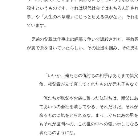
殺すというものです。それは現代社会ではもちろん許さ
事」や「人生の不条理」にじっと耐える気がない。それ
ています。
兄弟の父親は仕事上の縄張り争いで謀殺された。事故死
が裏で糸を引いていたらしい。その証拠を掴み、その男
「いいか、俺たちの仇討ちの相手はあくまで親父
角、叔父貴が立て直してくれたものが元も子もな
俺たちが親父やお袋に誓った仇討ちは、親父にあ
てあいつの会社を潰してやる、それだけだ。それ
余るものに気をとられるな。まっしぐらにあの男
もそれが世間への、この世の中への強い示しにな
者たちのようにな。