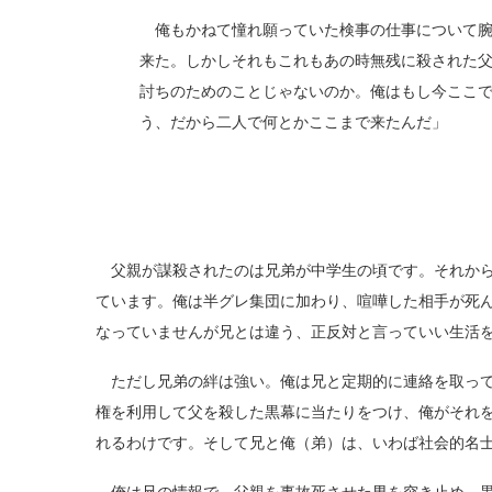
俺もかねて憧れ願っていた検事の仕事について腕
来た。しかしそれもこれもあの時無残に殺された
討ちのためのことじゃないのか。俺はもし今ここ
う、だから二人で何とかここまで来たんだ」
父親が謀殺されたのは兄弟が中学生の頃です。それから
ています。俺は半グレ集団に加わり、喧嘩した相手が死
なっていませんが兄とは違う、正反対と言っていい生活
ただし兄弟の絆は強い。俺は兄と定期的に連絡を取って
権を利用して父を殺した黒幕に当たりをつけ、俺がそれ
れるわけです。そして兄と俺（弟）は、いわば社会的名