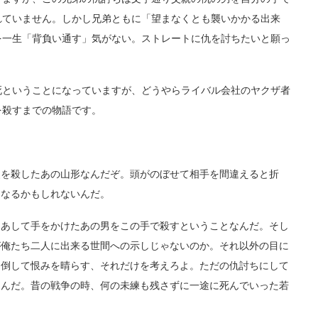
れていません。しかし兄弟ともに「望まなくとも襲いかかる出来
を一生「背負い通す」気がない。ストレートに仇を討ちたいと願っ
ということになっていますが、どうやらライバル会社のヤクザ者
を殺すまでの物語です。
を殺したあの山形なんだぞ。頭がのぼせて相手を間違えると折
くなるかもしれないんだ。
あして手をかけたあの男をこの手で殺すということなんだ。そし
が俺たち二人に出来る世間への示しじゃないのか。それ以外の目に
を倒して恨みを晴らす、それだけを考えろよ。ただの仇討ちにして
るんだ。昔の戦争の時、何の未練も残さずに一途に死んでいった若