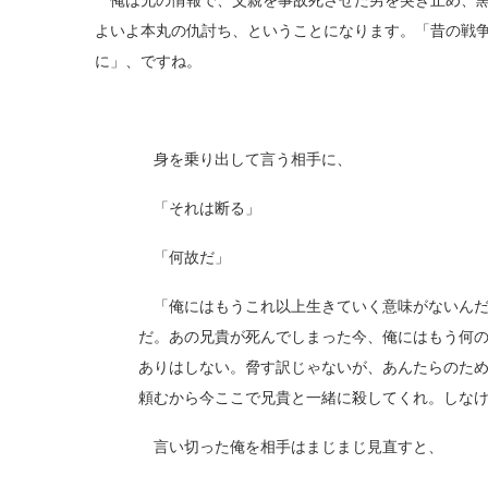
俺は兄の情報で、父親を事故死させた男を突き止め、黒
よいよ本丸の仇討ち、ということになります。「昔の戦
に」、ですね。
身を乗り出して言う相手に、
「それは断る」
「何故だ」
「俺にはもうこれ以上生きていく意味がないんだ
だ。あの兄貴が死んでしまった今、俺にはもう何
ありはしない。脅す訳じゃないが、あんたらのた
頼むから今ここで兄貴と一緒に殺してくれ。しな
言い切った俺を相手はまじまじ見直すと、