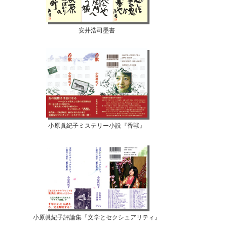
安井浩司墨書
小原眞紀子ミステリー小説『香獣』
小原眞紀子評論集『文学とセクシュアリティ』