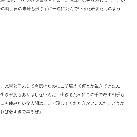
幕は誰だったのかを白状させます。俺はその男を殺しました。い
争の時、何の未練も残さずに一途に死んでいった若者たちのよう
。兄貴と二人して今夜のためにこそ堪えて何とか生きてきたん
の生き甲斐もありはしないんだ。生きるためにこの手で殺す相手も
めにも俺みたいな人間はここで殺してくれた方がいいんだ。どうか
ければ必ず後で祟るぜ」