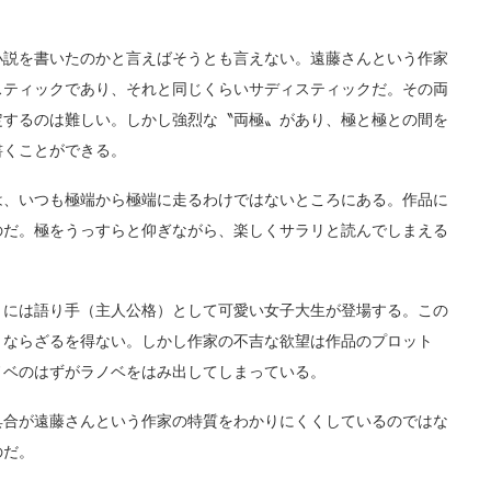
説を書いたのかと言えばそうとも言えない。遠藤さんという作家
スティックであり、それと同じくらいサディスティックだ。その両
定するのは難しい。しかし強烈な〝両極〟があり、極と極との間を
書くことができる。
、いつも極端から極端に走るわけではないところにある。作品に
のだ。極をうっすらと仰ぎながら、楽しくサラリと読んでしまえる
』には語り手（主人公格）として可愛い女子大生が登場する。この
うならざるを得ない。しかし作家の不吉な欲望は作品のプロット
ノベのはずがラノベをはみ出してしまっている。
合が遠藤さんという作家の特質をわかりにくくしているのではな
のだ。