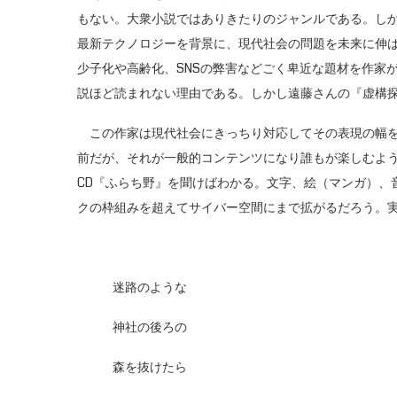
もない。大衆小説ではありきたりのジャンルである。しか
最新テクノロジーを背景に、現代社会の問題を未来に伸
少子化や高齢化、SNSの弊害などごく卑近な題材を作家
説ほど読まれない理由である。しかし遠藤さんの『虚構
この作家は現代社会にきっちり対応してその表現の幅を
前だが、それが一般的コンテンツになり誰もが楽しむよ
CD『ふらち野』を聞けばわかる。文字、絵（マンガ）、
クの枠組みを超えてサイバー空間にまで拡がるだろう。
迷路のような
神社の後ろの
森を抜けたら