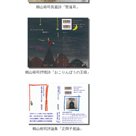
鶴山裕司長篇詩『聖遠耳』
鶴山裕司抒情詩『おこりんぼうの王様』
鶴山裕司評論集『正岡子規論』