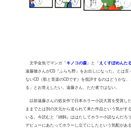
文学金魚でマンガ『
キノコの森
』と『
えくすぽめんた
遠藤徹さんがCD『ふらち野』をお出しになった。とは言
ないCD（歌と音楽のCDです）を批評するのはどうかな
る」とお答えしたい。遠藤さん、ただ者ではない。
以前遠藤さんの処女作で日本ホラー小説大賞を受賞し
ままでとは別の次元から送られて来た作品という気がす
いる。今読むと『姉飼』ははたしてホラー小説なんだろ
デビューにあたってホラーし立てにしたという気配があ