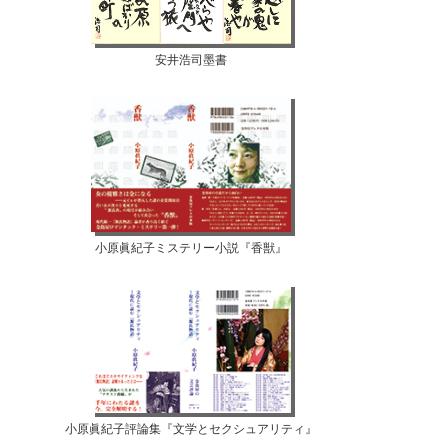
安井浩司墨書
小原眞紀子ミステリー小説『香獣』
小原眞紀子評論集『文学とセクシュアリティ』