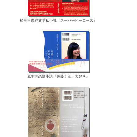
松岡里奈純文学私小説『スーパーヒーローズ』
原里実恋愛小説『佐藤くん、大好き』