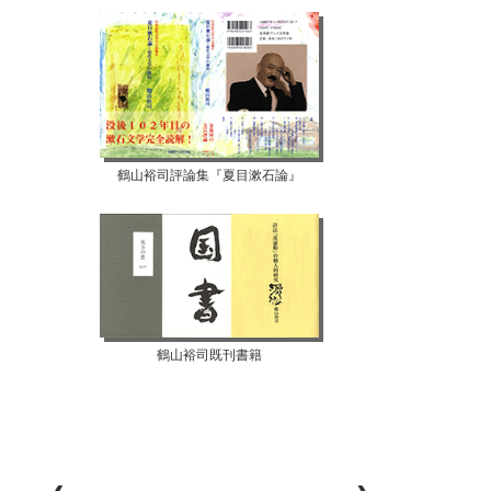
鶴山裕司評論集『夏目漱石論』
鶴山裕司既刊書籍