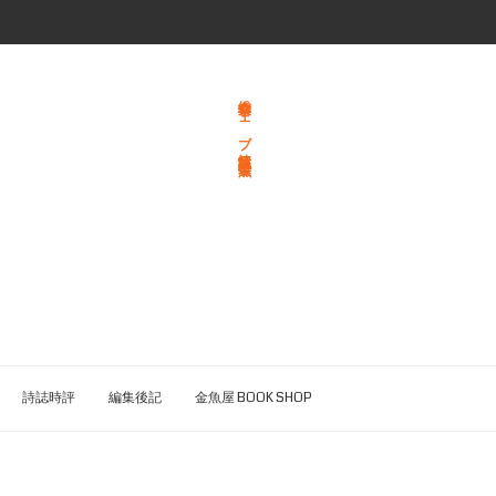
総合文学ウェブ情報誌 文学金魚
詩誌時評
編集後記
金魚屋 BOOK SHOP