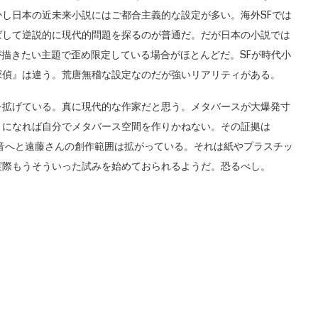
し日本の近未来小説にはご都合主義的な設定が多い。海外SFでは
ばして逆説的に現代的問題を探るのが普通だ。だが日本の小説では
が描きたい主題で歪め限定している場合がほとんどだ。SFが時代小
探偵』は違う。荒唐無稽な設定なのだが強いリアリティがある。
拡げている。真に現代的な作家だと思う。メタバースが大爆発寸
うになれば自分でメタバース空間を作りかねない。その証拠は
音へと遠藤さんの創作範囲は拡がっている。それは紙やプラスチッ
実際もうそういった試みを始めておられるようだ。恐るべし。