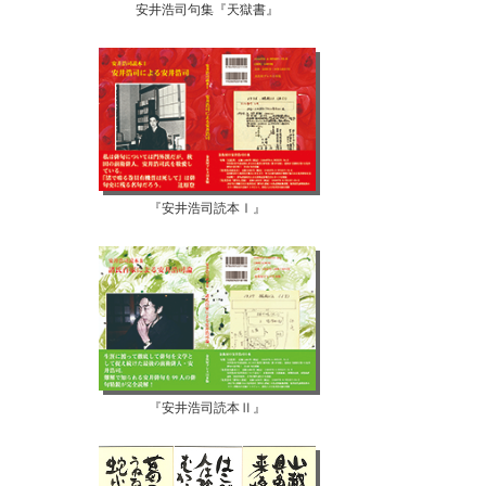
安井浩司句集『天獄書』
『安井浩司読本Ⅰ』
『安井浩司読本Ⅱ』