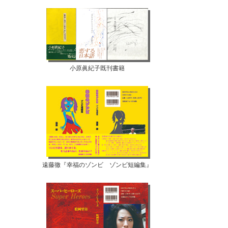
小原眞紀子既刊書籍
遠藤徹『幸福のゾンビ ゾンビ短編集』