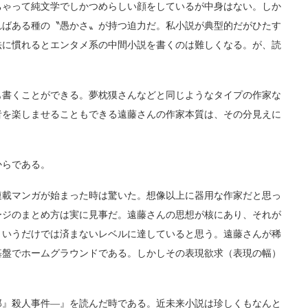
ゃって純文学でしかつめらしい顔をしているが中身はない。しか
ればある種の〝愚かさ〟が持つ迫力だ。私小説が典型的だがひたす
法に慣れるとエンタメ系の中間小説を書くのは難しくなる。が、読
書くことができる。夢枕獏さんなどと同じようなタイプの作家な
者を楽しませることもできる遠藤さんの作家本質は、その分見えに
からである。
載マンガが始まった時は驚いた。想像以上に器用な作家だと思っ
ージのまとめ方は実に見事だ。遠藤さんの思想が核にあり、それが
というだけでは済まないレベルに達していると思う。遠藤さんが稀
基盤でホームグラウンドである。しかしその表現欲求（表現の幅）
』殺人事件―』を読んだ時である。近未来小説は珍しくもなんと