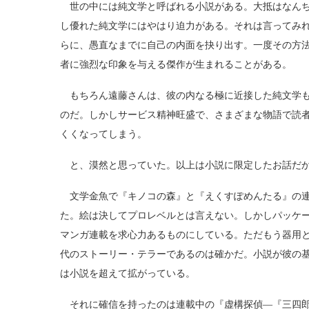
世の中には純文学と呼ばれる小説がある。大抵はなんち
し優れた純文学にはやはり迫力がある。それは言ってみ
らに、愚直なまでに自己の内面を抉り出す。一度その方
者に強烈な印象を与える傑作が生まれることがある。
もちろん遠藤さんは、彼の内なる極に近接した純文学も
のだ。しかしサービス精神旺盛で、さまざまな物語で読
くくなってしまう。
と、漠然と思っていた。以上は小説に限定したお話だ
文学金魚で『キノコの森』と『えくすぽめんたる』の連
た。絵は決してプロレベルとは言えない。しかしパッケ
マンガ連載を求心力あるものにしている。ただもう器用
代のストーリー・テラーであるのは確かだ。小説が彼の
は小説を超えて拡がっている。
それに確信を持ったのは連載中の『虚構探偵―『三四郎