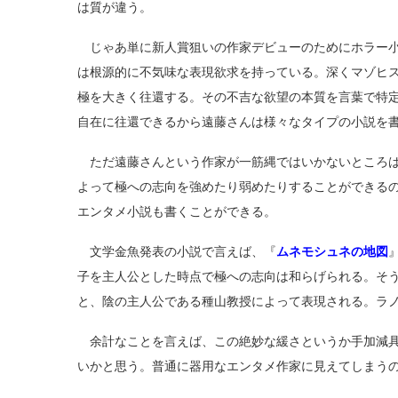
は質が違う。
じゃあ単に新人賞狙いの作家デビューのためにホラー小
は根源的に不気味な表現欲求を持っている。深くマゾヒ
極を大きく往還する。その不吉な欲望の本質を言葉で特
自在に往還できるから遠藤さんは様々なタイプの小説を
ただ遠藤さんという作家が一筋縄ではいかないところは
よって極への志向を強めたり弱めたりすることができる
エンタメ小説も書くことができる。
文学金魚発表の小説で言えば、『
ムネモシュネの地図
子を主人公とした時点で極への志向は和らげられる。そ
と、陰の主人公である種山教授によって表現される。ラ
余計なことを言えば、この絶妙な緩さというか手加減具
いかと思う。普通に器用なエンタメ作家に見えてしまう