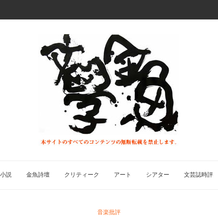
小説
金魚詩壇
クリティーク
アート
シアター
文芸誌時評
音楽批評