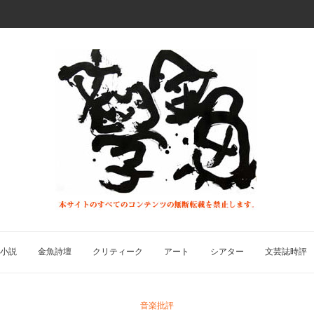
小説
金魚詩壇
クリティーク
アート
シアター
文芸誌時評
音楽批評