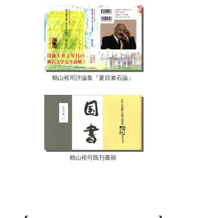
鶴山裕司評論集『夏目漱石論』
鶴山裕司既刊書籍