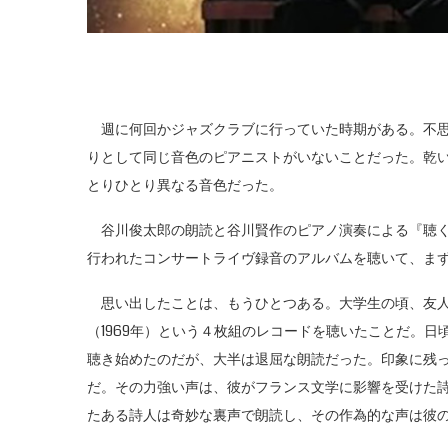
週に何回かジャズクラブに行っていた時期がある。不思
りとして同じ音色のピアニストがいないことだった。乾
とりひとり異なる音色だった。
谷川俊太郎の朗読と谷川賢作のピアノ演奏による『聴くと聞
行われたコンサートライヴ録音のアルバムを聴いて、ま
思い出したことは、もうひとつある。大学生の頃、友人
（1969年）という４枚組のレコードを聴いたことだ。
聴き始めたのだが、大半は退屈な朗読だった。印象に残
だ。その力強い声は、彼がフランス文学に影響を受けた
たある詩人は奇妙な裏声で朗読し、その作為的な声は彼