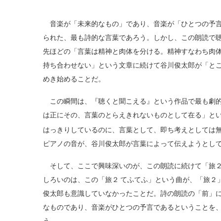
音楽が「未来的なもの」であり、音楽が「ひとつの予言
られた、最も詩的な言葉であろう。しかし、この朗読で
先ほどの「言葉は精神と肉体を分ける。精神すなわち肉
持ち合わせない」という文章に続けて谷川俊太郎が「と
めき始めることだ。
この瞬間は、『聴くと聞こえる』という作品で最も劇的
は正にその、言葉のとらえきれないものとして在る」と
はっきりしているのに、言葉として、即ち考えとしては
ピアノの音が、谷川俊太郎が言葉によって伝えようとし
そして、ここで興味深いのが、この朗読に続けて「旅２
しろいのは、この「旅２ てふてふ」という曲が、「旅２
俊太郎も意識していなかったことだ。詩の朗読の「前」
なものであり、音楽がひとつの予言であるということを