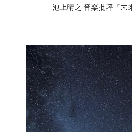
池上晴之 音楽批評『