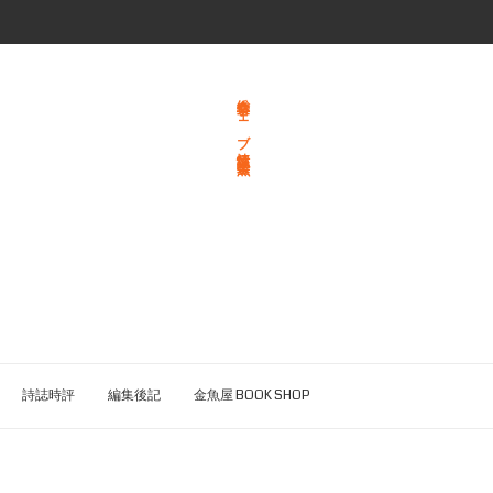
総合文学ウェブ情報誌 文学金魚
詩誌時評
編集後記
金魚屋 BOOK SHOP