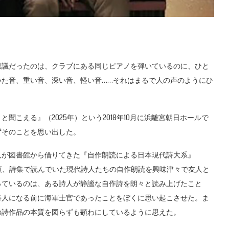
議だったのは、クラブにある同じピアノを弾いているのに、ひと
いた音、重い音、深い音、軽い音……それはまるで人の声のようにひ
こえる』（2025年）という2018年10月に浜離宮朝日ホールで
ずそのことを思い出した。
が図書館から借りてきた『自作朗読による日本現代詩大系』
日頃、詩集で読んでいた現代詩人たちの自作朗読を興味津々で友人と
っているのは、ある詩人が静謐な自作詩を朗々と読み上げたこと
詩人になる前に海軍士官であったことをぼくに思い起こさせた。ま
の詩作品の本質を図らずも顕わにしているように思えた。