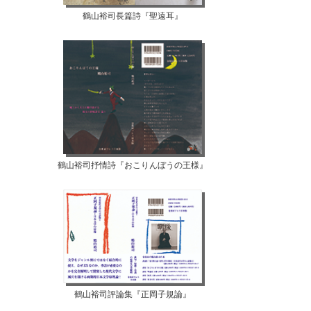
鶴山裕司長篇詩『聖遠耳』
鶴山裕司抒情詩『おこりんぼうの王様』
鶴山裕司評論集『正岡子規論』