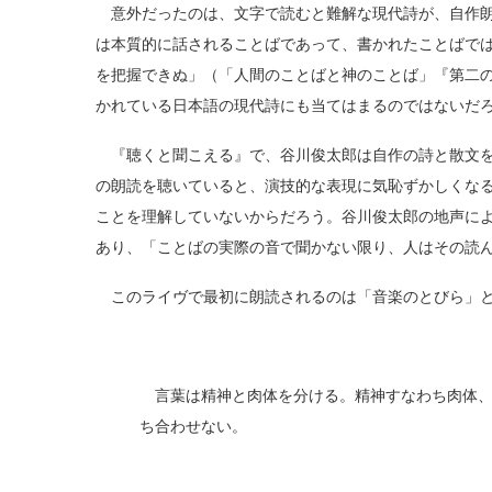
意外だったのは、文字で読むと難解な現代詩が、自作朗
は本質的に話されることばであって、書かれたことばで
を把握できぬ」（「人間のことばと神のことば」『第二
かれている日本語の現代詩にも当てはまるのではないだ
『聴くと聞こえる』で、谷川俊太郎は自作の詩と散文を
の朗読を聴いていると、演技的な表現に気恥ずかしくな
ことを理解していないからだろう。谷川俊太郎の地声に
あり、「ことばの実際の音で聞かない限り、人はその読
このライヴで最初に朗読されるのは「音楽のとびら」と
言葉は精神と肉体を分ける。精神すなわち肉体、
ち合わせない。