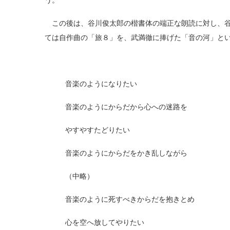
う。
この後は、谷川俊太郎の楷書体の端正な朗読に対し、谷
ては自作曲の「旅８」を、武満徹に捧げた「音の河」という詩
音楽のようになりたい
音楽のようにからだから心への迷路を
やすやすたどりたい
音楽のようにからだをかき乱しながら
（中略）
音楽のように死すべきからだを抱きとめ
心を空へ放してやりたい