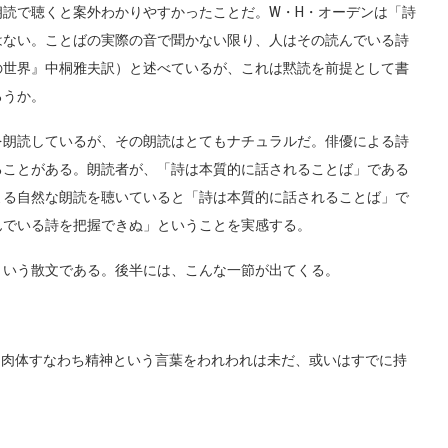
読で聴くと案外わかりやすかったことだ。W・H・オーデンは「詩
はない。ことばの実際の音で聞かない限り、人はその読んでいる詩
の世界』中桐雅夫訳）と述べているが、これは黙読を前提として書
ろうか。
朗読しているが、その朗読はとてもナチュラルだ。俳優による詩
ることがある。朗読者が、「詩は本質的に話されることば」である
よる自然な朗読を聴いていると「詩は本質的に話されることば」で
んでいる詩を把握できぬ」ということを実感する。
いう散文である。後半には、こんな一節が出てくる。
肉体すなわち精神という言葉をわれわれは未だ、或いはすでに持