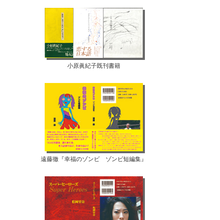
小原眞紀子既刊書籍
遠藤徹『幸福のゾンビ ゾンビ短編集』