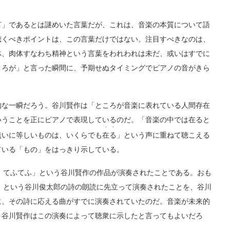
」であるとは謎めいた言葉だが、これは、音楽の本質について語
聴くべきポイントは、この言葉だけではない。注目すべきなのは、
体、肉体すなわち精神という言葉をわれわれは未だ、或いはすでに
ころが」と言った瞬間に、予期せぬタイミングでピアノの音がきら
な一瞬だろう。谷川賢作は「ところが音楽に表れている人間存在
いうことを正にピアノで表現しているのだ。「音楽の中では在ると
・・
無いに等しいものは、いくらでも
在る
」という声に重ねて聴こえる
ている「もの」をはっきり示している。
 てふてふ」という谷川賢作の作品が演奏されたことである。おも
」という谷川俊太郎の詩の朗読に先立って演奏されたことを、谷川
に、その詩に応える曲がすでに演奏されていたのだ。音楽が未来的
、谷川賢作はこの演奏によって聴衆に示したと言ってもよいだろ