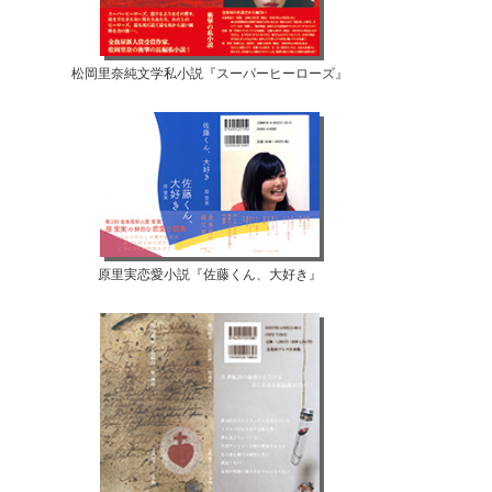
松岡里奈純文学私小説『スーパーヒーローズ』
原里実恋愛小説『佐藤くん、大好き』