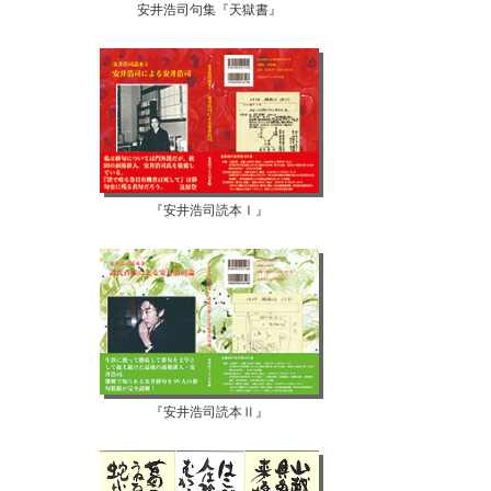
安井浩司句集『天獄書』
『安井浩司読本Ⅰ』
『安井浩司読本Ⅱ』