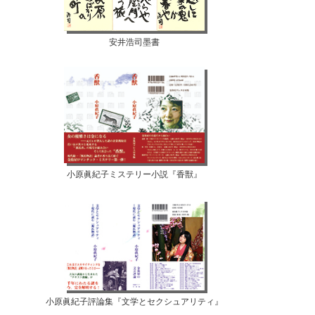
安井浩司墨書
小原眞紀子ミステリー小説『香獣』
小原眞紀子評論集『文学とセクシュアリティ』