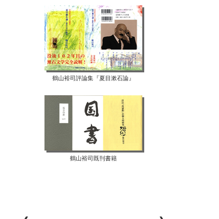
鶴山裕司評論集『夏目漱石論』
鶴山裕司既刊書籍