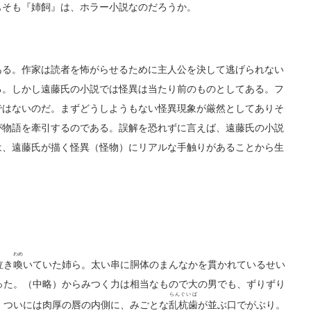
もそも『姉飼』は、ホラー小説なのだろうか。
る。作家は読者を怖がらせるために主人公を決して逃げられない
る。しかし遠藤氏の小説では怪異は当たり前のものとしてある。フ
ではないのだ。まずどうしようもない怪異現象が厳然としてありそ
が物語を牽引するのである。誤解を恐れずに言えば、遠藤氏の小説
は、遠藤氏が描く怪異（怪物）にリアルな手触りがあることから生
わめ
泣き
喚
いていた姉ら。太い串に胴体のまんなかを貫かれているせい
った。（中略）からみつく力は相当なもので大の男でも、ずりずり
らんぐいば
。ついには肉厚の唇の内側に、みごとな
乱杭歯
が並ぶ口でがぶり。