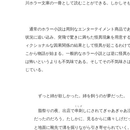
川ホラー文庫の一冊として読むことができる。しかしそ
通常のホラー小説は周到なエンターテイメント商品であ
状況に追い込み、突飛で驚きに満ちた怪異現象を用意す
ィクショナルな因果関係の結果として怪異が起こるわけ
こから物語が始まる。一般的なホラー小説とは逆に怪異
は怖いというよりも不気味である。そしてその不気味さ
じている。
ずっと姉が欲しかった。姉を飼うのが夢だった。
くしざ
脂祭りの夜、出店で
串刺
しにされてぎゃあぎゃあ
だったのだろう。たしかに、見るからに痛々しげだ
と地面に靴先で溝を掘りながら引き寄せられていく