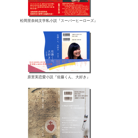
松岡里奈純文学私小説『スーパーヒーローズ』
原里実恋愛小説『佐藤くん、大好き』