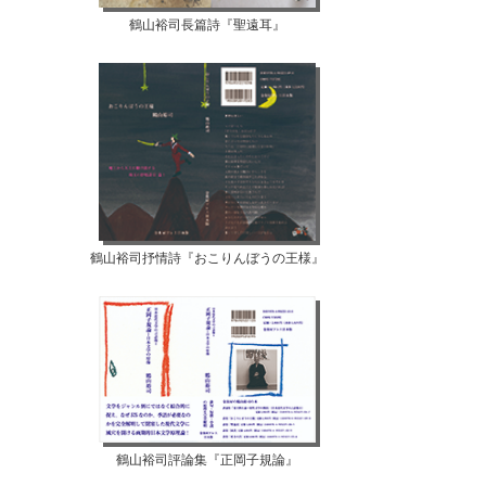
鶴山裕司長篇詩『聖遠耳』
鶴山裕司抒情詩『おこりんぼうの王様』
鶴山裕司評論集『正岡子規論』