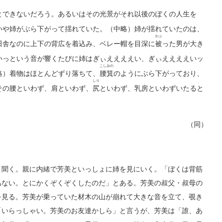
できないだろう。あるいはその光景がそれ以後のぼくの人生を
いや姉がぶら下がって揺れていた。（中略）姉が揺れていたのは、
かぶ
田舎なのに上下の背広を着込み、ベレー帽を目深に
被
った男が大き
いっという音が響くたびに姉はぎぃええええい、ぎぃええええいッ
こしみの
略）着物はほとんどずり落ちて、
腰箕
のようにぶら下がっており、
しり
その腰といわず、肩といわず、
尻
といわず、乳房といわずいたると
（同）
聞く。親に内緒で芳美といっしょに姉を見にいく。「ぼくは背筋
あない。とにかくぞくぞくしたのだ」とある。芳美の叔父・叔母の
を見る。芳美が乗っていた材木の山が崩れて大きな音を立て、覗き
「いらっしゃい。芳美のお友達かしら」と言うが、芳美は「誰、あ