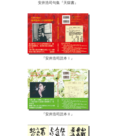
安井浩司句集『天獄書』
『安井浩司読本Ⅰ』
『安井浩司読本Ⅱ』