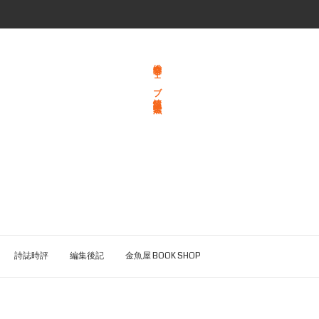
総合文学ウェブ情報誌 文学金魚
詩誌時評
編集後記
金魚屋 BOOK SHOP