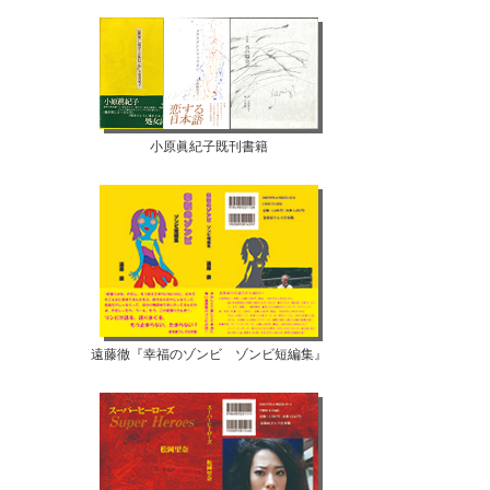
小原眞紀子既刊書籍
遠藤徹『幸福のゾンビ ゾンビ短編集』