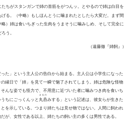
じたちがスタンガンで姉の首筋をがつんッ。とやるので姉は白目を
あげる。（中略）もしほんとうに噛まれたとしたら大変だ。まず間
中略）姉は食いちぎった生肉をうまそうに噛みしめ、そして完全に
だろう。
（遠藤徹『姉飼』）
った」という主人公の告白から始まる。主人公は小学生になった
その縁日で「姉」を見て一瞬で魅了されてしまう。姉は危険な怪物
。そんな姿でも怪力で、不用意に近づいた者に噛みつき肉を食いち
まるの
いうちにごっくんッと
丸呑
みする」という記述は、彼女らが生きた
ことを示している。つまり姉たちは見せ物ではない。人間に飼われ
物だが、女性である以上、姉たちの飼い主の多くは男性である。