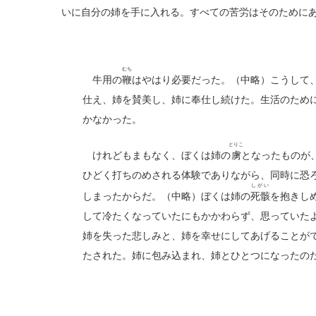
いに自分の姉を手に入れる。すべての苦労はそのために
むち
牛用の
鞭
はやはり必要だった。（中略）こうして
仕え、姉を賛美し、姉に奉仕し続けた。生活のため
かなかった。
とりこ
けれどもまもなく、ぼくは姉の
虜
となったものが
ひどく打ちのめされる体験でありながら、同時に恐
しがい
しまったからだ。（中略）ぼくは姉の
死骸
を抱きし
して冷たくなっていたにもかかわらず、思っていた
姉を失った悲しみと、姉を幸せにしてあげることが
たされた。姉に包み込まれ、姉とひとつになったの