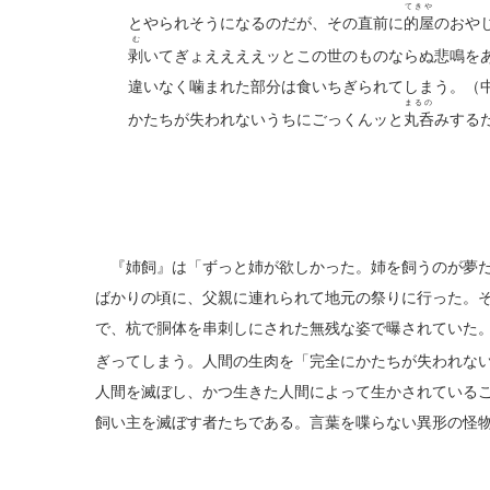
てきや
とやられそうになるのだが、その直前に
的屋
のおや
む
剥
いてぎょええええッとこの世のものならぬ悲鳴を
違いなく噛まれた部分は食いちぎられてしまう。（
まるの
かたちが失われないうちにごっくんッと
丸呑
みする
『姉飼』は「ずっと姉が欲しかった。姉を飼うのが夢だ
ばかりの頃に、父親に連れられて地元の祭りに行った。
で、杭で胴体を串刺しにされた無残な姿で曝されていた
ぎってしまう。人間の生肉を「完全にかたちが失われな
人間を滅ぼし、かつ生きた人間によって生かされている
飼い主を滅ぼす者たちである。言葉を喋らない異形の怪