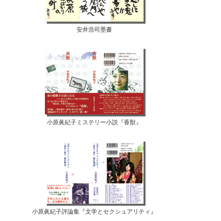
安井浩司墨書
小原眞紀子ミステリー小説『香獣』
小原眞紀子評論集『文学とセクシュアリティ』