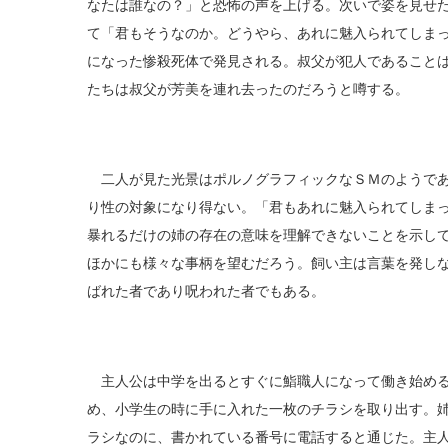
なたは誰なの？」と恐怖の声を上げる。次いで姿を見せ
て「君もそうなのか。どうやら、あれに魅入られてしま
になった惨殺死体で発見される。叔父が犯人であること
たちは叔父が芳美を連れ去ったのだろうと噂する。
二人が見た光景はポルノグラフィックなＳＭのようであ
り性の対象になり得ない。「君もあれに魅入られてしま
暴れるだけの姉の存在の意味を理解できないことを示し
ほかにも様々な事柄を望むだろう。飼い主は言葉を発し
ばれた者であり呪われた者でもある。
主人公は中学を出るとすぐに鮨職人になって働き始める
め、小学生の時に手に入れた一枚のチラシを取り出す。
ラシなのに、書かれている番号に電話すると通じた。主