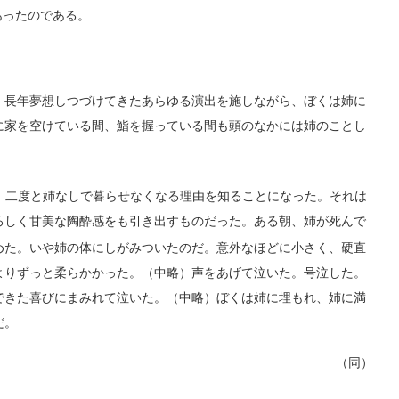
あったのである。
、長年夢想しつづけてきたあらゆる演出を施しながら、ぼくは姉に
に家を空けている間、鮨を握っている間も頭のなかには姉のことし
、二度と姉なしで暮らせなくなる理由を知ることになった。それは
ろしく甘美な陶酔感をも引き出すものだった。ある朝、姉が死んで
めた。いや姉の体にしがみついたのだ。意外なほどに小さく、硬直
よりずっと柔らかかった。（中略）声をあげて泣いた。号泣した。
できた喜びにまみれて泣いた。（中略）ぼくは姉に埋もれ、姉に満
だ。
（同）