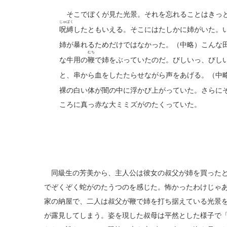
そこでぼくが見た光景。それを忘れることはきっと
じゅばく
呪縛
したともいえる。そこにはたしかに姉がいた。
姉が暴れるためだけではなかった。（中略）こんな
むち
な牛用の
鞭
で姉をぶっていたのだ。びしいっ、びし
と、串から血をしたたらせながら声をあげる。（中
裸の白い体が闇の中に浮かび上がっていた。さらに
ころに真っ赤な大ミミズがのたくっていた。
同級生の芳美から、主人公は彼女の叔父が姉を買ったと
でぞくぞく蛇がのたうつのを感じた。怖かったわけじゃ
家の納屋で、二人は叔父が鞭で姉を打ち据えている光景
が露見してしまう。姿を現した叔母は平然とした様子で