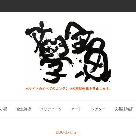
小説
金魚詩壇
クリティーク
アート
シアター
文芸誌時評
BOOKレビュー