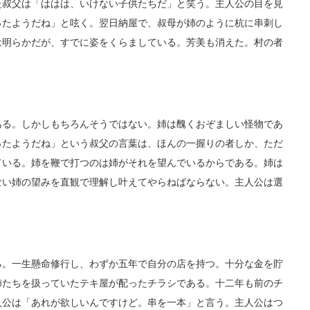
た叔父は「ははは、いけない子供たちだ」と笑う。主人公の目を見
ったようだね」と呟く。翌日納屋で、叔母が姉のように杭に串刺し
は明らかだが、すでに姿をくらましている。芳美も消えた。村の者
る。しかしもちろんそうではない。姉は醜くおぞましい怪物であ
ったようだね」という叔父の言葉は、ほんの一握りの者しか、ただ
ている。姉を鞭で打つのは姉がそれを望んでいるからである。姉は
ない姉の望みを直観で理解し叶えてやらねばならない。主人公は選
。一生懸命修行し、わずか五年で自分の店を持つ。十分な金を貯
姉たちを扱っていたテキ屋が配ったチラシである。十二年も前のチ
人公は「あれが欲しいんですけど。串を一本」と言う。主人公はつ