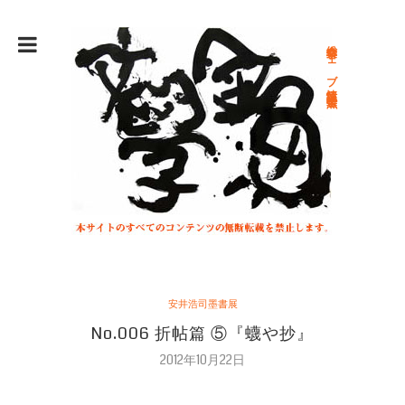
総合文学ウェブ情報誌 文学金魚
安井浩司墨書展
No.006 折帖篇 ⑤『蠛や抄』
2012年10月22日