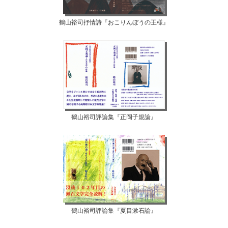
鶴山裕司抒情詩『おこりんぼうの王様』
鶴山裕司評論集『正岡子規論』
鶴山裕司評論集『夏目漱石論』