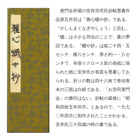
唐門会所蔵の安井浩司氏折帖墨書作
品第五作目は『雅心蠛や抄』である。
『がしんまくなぎやしょう』と読む。
『蠛』は小さな羽虫のことで、夏の季
語である。『蠛や抄』は縦二十四・五
センチ、横八センチ、厚さ約一・八セ
ンチで、布張りクロース装の表紙に張
られた紙に安井氏が表題を墨書してお
られる。折りの数は四十八枚で巻頭巻
末の三面は白紙である。『お浩司唐門
会』の雅印はない。折帖の最後に『昭
和四拾五年卯月』とあるので、一九七
〇年四月に制作されたことがわかる。
安井氏三十四歳の時の書である。