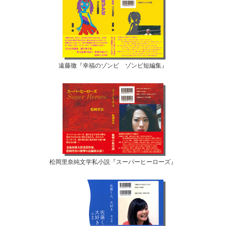
遠藤徹『幸福のゾンビ ゾンビ短編集』
松岡里奈純文学私小説『スーパーヒーローズ』