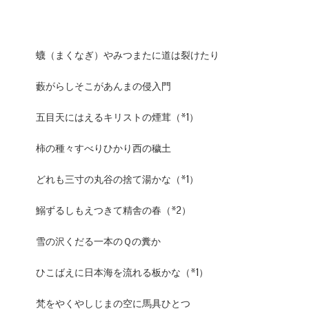
蠛（まくなぎ）やみつまたに道は裂けたり
藪がらしそこがあんまの侵入門
五目天にはえるキリストの煙茸（*1）
柿の種々すべりひかり西の穢土
どれも三寸の丸谷の捨て湯かな（*1）
鰯ずるしもえつきて精舎の春（*2）
雪の沢くだる一本のＱの糞か
ひこばえに日本海を流れる板かな（*1）
梵をやくやしじまの空に馬具ひとつ