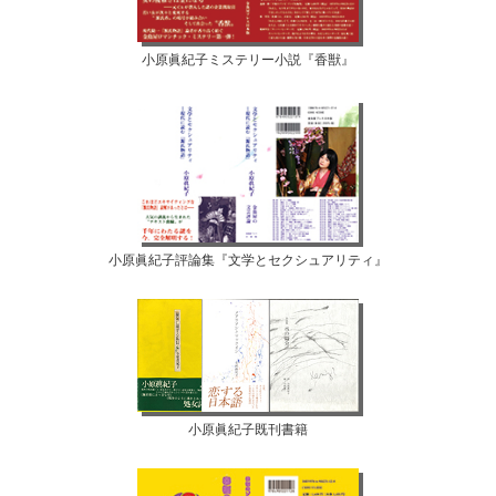
小原眞紀子ミステリー小説『香獣』
小原眞紀子評論集『文学とセクシュアリティ』
小原眞紀子既刊書籍