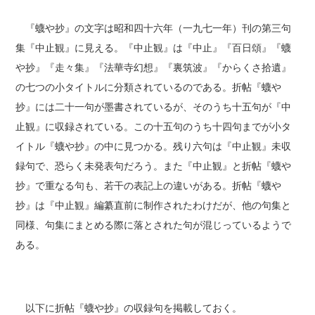
『蠛や抄』の文字は昭和四十六年（一九七一年）刊の第三句
集『中止観』に見える。『中止観』は『中止』『百日頌』『蠛
や抄』『走々集』『法華寺幻想』『裏筑波』『からくさ拾遺』
の七つの小タイトルに分類されているのである。折帖『蠛や
抄』には二十一句が墨書されているが、そのうち十五句が『中
止観』に収録されている。この十五句のうち十四句までが小タ
イトル『蠛や抄』の中に見つかる。残り六句は『中止観』未収
録句で、恐らく未発表句だろう。また『中止観』と折帖『蠛や
抄』で重なる句も、若干の表記上の違いがある。折帖『蠛や
抄』は『中止観』編纂直前に制作されたわけだが、他の句集と
同様、句集にまとめる際に落とされた句が混じっているようで
ある。
以下に折帖『蠛や抄』の収録句を掲載しておく。