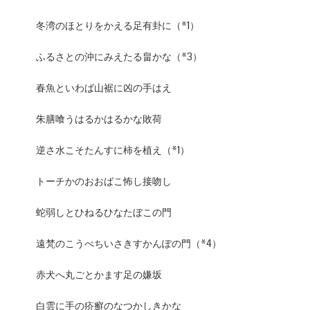
冬湾のほとりをかえる足有卦に（*1）
ふるさとの沖にみえたる畠かな（*3）
春魚といわば山裾に凶の手はえ
朱膳喰うはるかはるかな敗荷
逆さ水こそたんすに柿を植え（*1）
トーチかのおおばこ怖し接吻し
蛇弱しとひねるひなたぼこの門
遠梵のこうべちいさきすかんぽの門（*4）
赤犬へ丸ごとかます足の嫌坂
白雲に手の疥癬のなつかしきかな