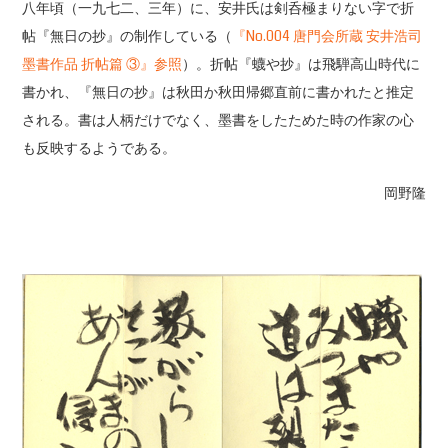
八年頃（一九七二、三年）に、安井氏は剣呑極まりない字で折
帖『無日の抄』の制作している（
『No.004 唐門会所蔵 安井浩司
墨書作品 折帖篇 ③』参照
）。折帖『蠛や抄』は飛騨高山時代に
書かれ、『無日の抄』は秋田か秋田帰郷直前に書かれたと推定
される。書は人柄だけでなく、墨書をしたためた時の作家の心
も反映するようである。
岡野隆