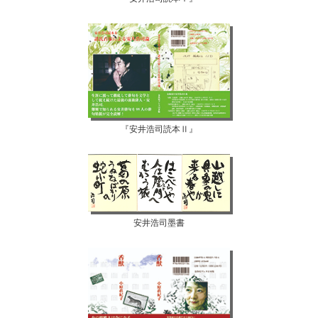
『安井浩司読本Ⅱ』
安井浩司墨書