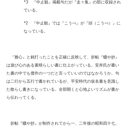
*3 『中止観』掲載句だが『走々集』の部に収録され
ている。
*2 『中止観』では『こうべ』が『頭（こうべ）』に
なっている。
『雅心』と銘打ったことを正確に反映して、折帖『蠛や抄』
は遊び心のある素晴らしい書に仕上がっている。安井氏が書い
た書の中でも傑作の一つだと言っていいのではなかろうか。句
は二行から五行で書かれているが、平安時代の仮名書を意識し
た散らし書きになっている。全部開くと心地よいリズムが書か
ら伝わってくる。
折帖『蠛や抄』が制作されてから一、二年後の昭和四十七、