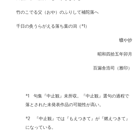
竹のこでる父（おや）のふりして補陀落へ
千日の灸うらがえる落ち葉の潟（*1）
蠛や抄
昭和四拾五年卯月
百漏舎浩司（雅印）
*1 句集『中止観』未所収。『中止観』選句の過程で
落とされた未発表作品の可能性が高い。
*2 『中止観』では『もえつきて』が『燃えつきて』
になっている。