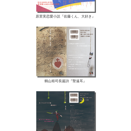
原里実恋愛小説『佐藤くん、大好き』
鶴山裕司長篇詩『聖遠耳』