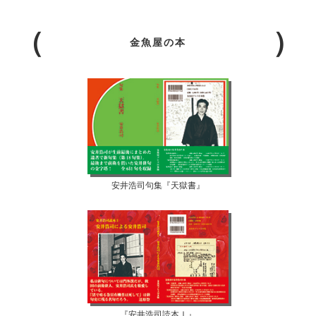
金魚屋の本
安井浩司句集『天獄書』
『安井浩司読本Ⅰ』