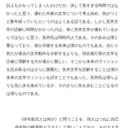
以上もかかってしまったわけだが、決して長すぎる時間ではな
かったと思う。優れた作家の文学について考え始め、気がつく
と数年経っていたというのはよくある話である。しかし安井文
学の読解に時間がかかったのは、単に安井文学が優れているか
らではないと思う。安井氏は同時代人である。その歩みは僕と
重なっており、彼が示唆する未来は僕のものでもある。当たり
前だが過去の文学動向を分析するよりも、現在進行形の文学を
正確に理解する方が遙かに難しい。そこから未来のヴィジョン
を読み取るのはさらに困難だ。安井文学を読解することは僕の
未来の文学ヴィジョンを試すことでもあった。安井氏は僕らよ
りも先に歩を進めているが、そのさらに先を歩むことになるの
は僕らなのである。
《俳句形式とは何か》と問うことを、俳人はつねに自己
存在性の根源的ドラマとして負いこんでおり、そのまま文