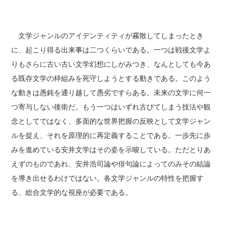
文学ジャンルのアイデンティティが霧散してしまったとき
に、起こり得る出来事は二つくらいである。一つは戦後文学よ
りもさらに古い古い文学幻想にしがみつき、なんとしても今あ
る既存文学の枠組みを死守しようとする動きである。このよう
な動きは愚鈍を通り越して愚劣ですらある。未来の文学に何一
つ寄与しない後衛だ。もう一つはいずれ古びてしまう技法や観
念としてではなく、多面的な世界把握の反映として文学ジャン
ルを捉え、それを原理的に再定義することである。一歩先に歩
みを進めている安井文学はその姿を示唆している。ただとりあ
えずのものであれ、安井浩司論や俳句論によってのみその結論
を導き出せるわけではない。各文学ジャンルの特性を把握す
る、総合文学的な視座が必要である。