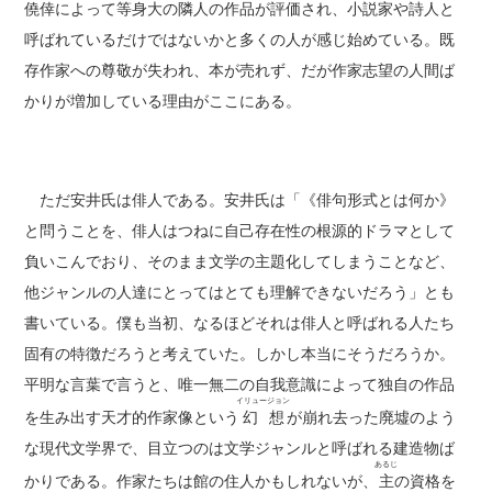
僥倖によって等身大の隣人の作品が評価され、小説家や詩人と
呼ばれているだけではないかと多くの人が感じ始めている。既
存作家への尊敬が失われ、本が売れず、だが作家志望の人間ば
かりが増加している理由がここにある。
ただ安井氏は俳人である。安井氏は「《俳句形式とは何か》
と問うことを、俳人はつねに自己存在性の根源的ドラマとして
負いこんでおり、そのまま文学の主題化してしまうことなど、
他ジャンルの人達にとってはとても理解できないだろう」とも
書いている。僕も当初、なるほどそれは俳人と呼ばれる人たち
固有の特徴だろうと考えていた。しかし本当にそうだろうか。
平明な言葉で言うと、唯一無二の自我意識によって独自の作品
イリュージョン
を生み出す天才的作家像という
幻想
が崩れ去った廃墟のよう
な現代文学界で、目立つのは文学ジャンルと呼ばれる建造物ば
あるじ
かりである。作家たちは館の住人かもしれないが、
主
の資格を