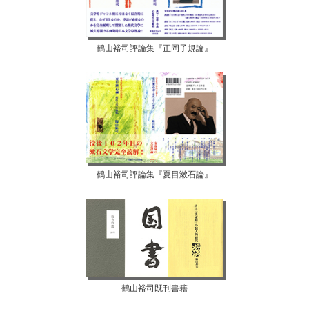
鶴山裕司評論集『正岡子規論』
鶴山裕司評論集『夏目漱石論』
鶴山裕司既刊書籍