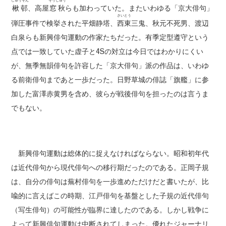
しゅうそん
そうしゅう
楸邨
、高屋
窓秋
らも加わっていた。またいわゆる「京大俳句」
さいとう
弾圧事件で検挙された平畑静塔、
西東
三鬼、秋元不死男、渡辺
白泉らも新興俳句運動の作家たちだった。有季定型遵守という
点では一致していた虚子と4Sの対立は今日ではわかりにくい
が、無季無韻俳句を許容した「京大俳句」派の作品は、いわゆ
る前衛俳句まであと一歩だった。日野草城の俳誌「旗艦」に参
加した富澤赤黄男を含め、彼らが戦後俳句を担ったのは言うま
でもない。
新興俳句運動は総体的に捉えなければならない。昭和初年代
は近代俳句から現代俳句への移行期だったのである。正岡子規
は、自分の俳句は蕪村俳句を一歩進めただけだと書いたが、比
喩的に言えばこの時期、江戸俳句を基盤とした子規の近代俳句
（写生俳句）の可能性が臨界に達したのである。しかし戦争に
よって新興俳句運動は中断されてしまった。優れたジャーナリ