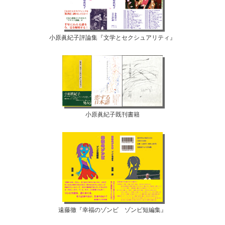
小原眞紀子評論集『文学とセクシュアリティ』
小原眞紀子既刊書籍
遠藤徹『幸福のゾンビ ゾンビ短編集』