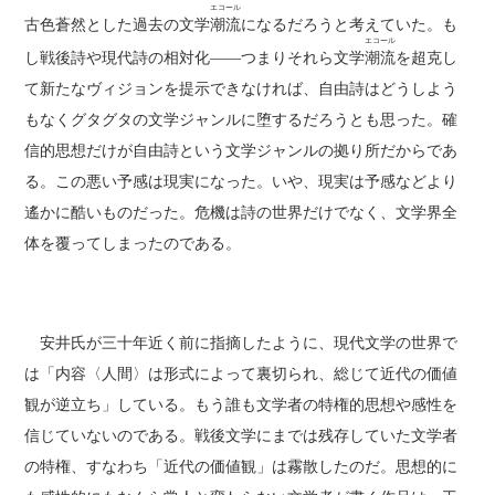
エコール
古色蒼然とした過去の文学
潮流
になるだろうと考えていた。も
エコール
し戦後詩や現代詩の相対化――つまりそれら文学
潮流
を超克し
て新たなヴィジョンを提示できなければ、自由詩はどうしよう
もなくグタグタの文学ジャンルに堕するだろうとも思った。確
信的思想だけが自由詩という文学ジャンルの拠り所だからであ
る。この悪い予感は現実になった。いや、現実は予感などより
遙かに酷いものだった。危機は詩の世界だけでなく、文学界全
体を覆ってしまったのである。
安井氏が三十年近く前に指摘したように、現代文学の世界で
は「内容〈人間〉は形式によって裏切られ、総じて近代の価値
観が逆立ち」している。もう誰も文学者の特権的思想や感性を
信じていないのである。戦後文学にまでは残存していた文学者
の特権、すなわち「近代の価値観」は霧散したのだ。思想的に