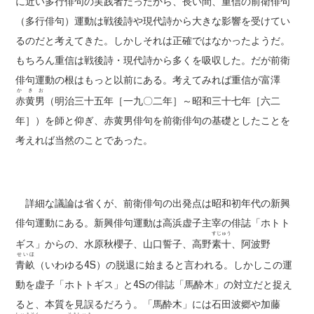
に近い多行俳句の実践者だったから、長い間、重信の前衛俳句
（多行俳句）運動は戦後詩や現代詩から大きな影響を受けてい
るのだと考えてきた。しかしそれは正確ではなかったようだ。
もちろん重信は戦後詩・現代詩から多くを吸収した。だが前衛
俳句運動の根はもっと以前にある。考えてみれば重信が富澤
か き お
赤黄男
（明治三十五年［一九〇二年］～昭和三十七年［六二
年］）を師と仰ぎ、赤黄男俳句を前衛俳句の基礎としたことを
考えれば当然のことであった。
詳細な議論は省くが、前衛俳句の出発点は昭和初年代の新興
俳句運動にある。新興俳句運動は高浜虚子主宰の俳誌「ホトト
すじゅう
ギス」からの、水原秋櫻子、山口誓子、高野
素十
、阿波野
せいほ
青畝
（いわゆる4S）の脱退に始まると言われる。しかしこの運
動を虚子「ホトトギス」と4Sの俳誌「馬酔木」の対立だと捉え
ると、本質を見誤るだろう。「馬酔木」には石田波郷や加藤