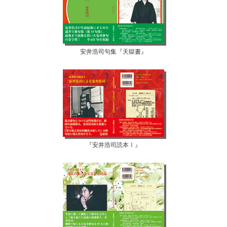
安井浩司句集『天獄書』
『安井浩司読本Ⅰ』