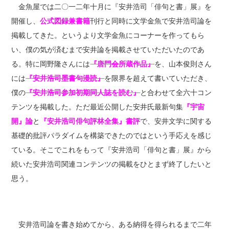
金魚屋では二〇一二年十月に『安井浩司「俳句と書」展』を
開催し、
公式図録兼書籍
刊行と同時に文学金魚で安井浩司論を
掲載してきた。というより文学金魚にコーナーを作ってもら
い、僕の気が済むまで安井論を掲載させていただいたのであ
る。特に岡野隆さんには
『唐門会所蔵作品』
を、山本俊則さん
には
『安井浩司墨書句漫読』
を限界を超えて書いていただき、
僕の
『安井浩司参加初期同人誌を読む』
と合わせて全六十コン
テンツを掲載した。ただ最近公開した安井氏最新句集
『宇宙
開』論
と
『安井浩司俳句評林全集』書評
で、安井文学に関する
基礎的批評パラダイムを構築できたのではという手応えを感じ
ている。そこでこれをもって『安井浩司「俳句と書」展』から
続いた安井浩司関連コンテンツの掲載をひとまず終了したいと
思う。
安井浩司論を書き始めてから、ある納得を得られるまで二年