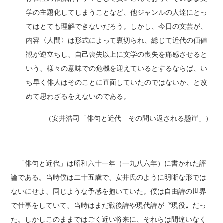
学の主題化してしまうことなど、他ジャンルの人達にとっ
てはとても理解できないだろう。しかし、今日の文芸が、
内容〈人間〉は形式によって裏切られ、総じて近代の価値
観が逆立ちし、自己喪失以上に文学の喪失を痛感させると
いう、様々の意味での危機を迎えているとするならば、い
ち早く俳人はそのことに直面していたのではないか、と改
めて思わざるをえないのである。
（安井浩司「俳句と近代 その問い返される懸崖」）
「俳句と近代」は昭和六十一年（一九八六年）に書かれた評
論である。当時僕は二十五歳で、安井氏のように明晰な形では
ないにせよ、同じような予感を抱いていた。僕は自由詩の世界
で仕事をしていて、当時はまだ戦後詩や現代詩が〝現役〟だっ
た。しかしこのままではごく近い将来に、それらは間違いなく