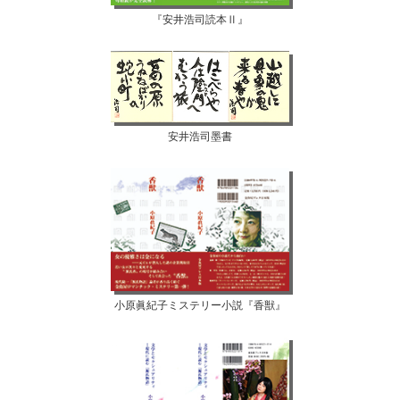
『安井浩司読本Ⅱ』
安井浩司墨書
小原眞紀子ミステリー小説『香獣』