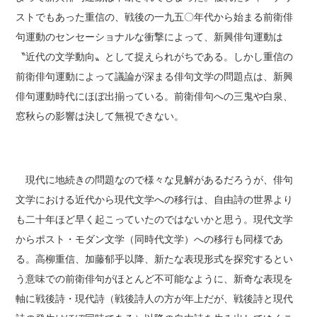
ストでもあった重信の、戦後の一九五〇年代から始まる前衛俳
句運動のセンセーショナルな衝撃によって、新興俳句運動は
〝近代の文学動向〟として捉えられがちである。しかし重信の
前衛俳句運動によって議論が深まる俳句文学の問題点は、新興
俳句運動時代にほぼ出揃っている。前衛俳句への三鬼や白泉、
窓秋らの影響は決して無視できない。
現代に地続きの問題なので様々な見解があるだろうが、俳句
文学における近代から現代文学への移行は、自由詩の世界より
も二十年ほど早く起こっていたのではないかと思う。現代文学
からポスト・モダン文学（同時代文学）への移行も同様であ
る。高柳重信、加藤郁乎以降、新たな表現形式を探究するとい
う意味での前衛俳句がほとんど不可能なように、新奇な表現を
軸に戦後詩・現代詩（戦後詩人の方が年上だが、戦後詩と現代