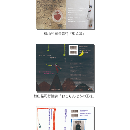
鶴山裕司長篇詩『聖遠耳』
鶴山裕司抒情詩『おこりんぼうの王様』