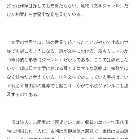
持った作家は探しても見当たらない。建物（文学ジャンル）だ
けが相変わらず堅牢な姿を見せている。
文学の世界では、詩の世界で起こったことがやがて小説の世
界でも起こるようになる。詩が文学における、最もミニマルか
つ根源的な形態（ジャンル）だからである。ここでは詳述しな
いが、僕は日本文学における最もミニマルな形態は、短歌では
なく俳句だと考えている。俳句文学で起こっている事柄は、い
ずれ必ず自由詩の世界でも起こり、やがて小説ジャンルにも波
及するのである。
僕は詩人・吉岡実の『死児という絵』収録のエセーで現代俳
句に開眼した一人だ。吉岡は高柳重信と懇意で、重信は自由詩