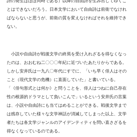
詩の発生はほぼ同時である）以降の自由詩を生み出してゆくこ
とはできないだろう。日本文学において自由詩は前衛でなけれ
ばならないと思うが、前衛の質を変えなければそれを維持でき
ない。
小説や自由詩が戦後文学の終焉を受け入れざるを得なくなっ
たのは、おおむね二〇〇〇年紀に近づいたあたりからである。
しかし安井氏は一九八〇年代にすでに、「いち早く俳人はその
こと（現代文学の危機）に直面していた」と書いている。
「《俳句形式とは何か》と問うことを、俳人はつねに自己存在
性の根源的ドラマとして負いこんで」いるという安井氏の言葉
は、小説や自由詩にも当てはめることができる。戦後文学まで
は残存していた様々な文学神話が消滅してしまった以上、文学
者たちは各文学ジャンルのアイデンティティを問い直さざるを
得なくなっているのである。