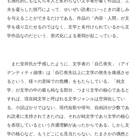
も感性的にもなんら常人と変わらない文学者が書く作品は、工
夫を凝らした技巧によって、せいぜい読者にいっときの楽しみ
を与えることができるだけである。作品の「内容・人間」が文
学を成り立たせるのではなく、文学と名付けられているから文
学作品なのだという、形式化による衰弱が起こっている。
また安井氏が予感したように、文学者の「自己喪失」（アイ
デンティティ崩壊）は「自己喪失以上に文学の喪失を痛感させ
るという、様々の意味での危機」をもたらしている。「純文
学」が文学の中の最も純なる部分、つまり文学の核心であると
すれば、現在純文学と呼ばれる文学ジャンルは空洞化してい
る。小説ばかりではない、現代短歌や俳句、自由詩が少数であ
れ読者に支持されてきたのは、それが純文学であり文学の核心
を表現しているという共通理解があったからである。しかし文
学の核心など、もうどこにも見当たらない。たまさかの偶然と