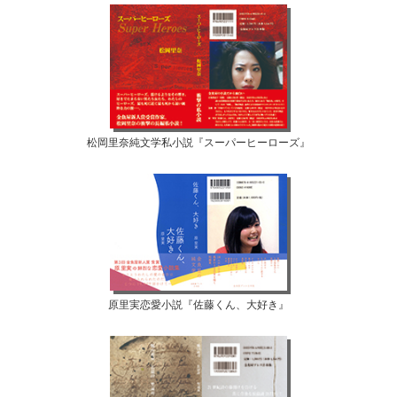
松岡里奈純文学私小説『スーパーヒーローズ』
原里実恋愛小説『佐藤くん、大好き』