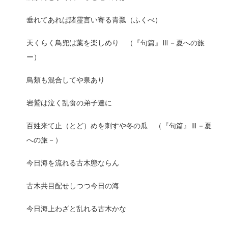
垂れてあれば諸霊言い寄る青瓢（ふくべ）
天くらく鳥兜は葉を楽しめり （『句篇』Ⅲ－夏への旅
ー）
鳥類も混合してや泉あり
岩鷲は泣く乱食の弟子達に
百姓来て止（とど）めを刺すや冬の瓜 （『句篇』Ⅲ－夏
への旅－）
今日海を流れる古木態ならん
古木共目配せしつつ今日の海
今日海上わざと乱れる古木かな