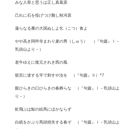
みな人骨と思うは正し真葛原
己れに石を投げつけ難し秋河原
蓮らなる雁の大国ぬしよ乞（こつ）食よ
やや高き阿吽寺まわり麦の秀（しゅう） （『句篇』Ⅰ－
乳頭山より－）
老牛ゆえに復元されき西の風
龍宮に達する竿で刺すや汝を （『句篇』Ⅱ）*7
眼ひらきの口ひらきの春葬らな （『句篇』Ⅰ－乳頭山よ
り－）
虻飛ぶは鯨の絵馬にほかならず
白紙をかぶり馬頭焼失する春ぞ （『句篇』Ⅰ－乳頭山よ