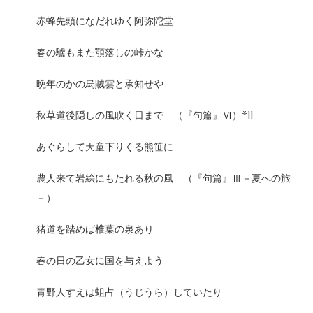
赤蜂先頭になだれゆく阿弥陀堂
春の驢もまた顎落しの峠かな
晩年のかの烏賊雲と承知せや
秋草道後隠しの風吹く日まで （『句篇』Ⅵ）*11
あぐらして天童下りくる熊笹に
農人来て岩絵にもたれる秋の風 （『句篇』Ⅲ－夏への旅
－）
猪道を踏めば椎葉の泉あり
春の日の乙女に国を与えよう
青野人すえは蛆占（うじうら）していたり