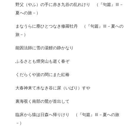
野父（やふ）の手に赤き九谷の乱れけり （『句篇』Ⅲ－
夏への旅－）
まなうらに塵ひとつなき修羅牡丹 （『句篇』Ⅲ－夏への
旅－）
能因法師に雪の湯鯉の静かなり
ふるさとも煙突山も逝く春ぞ
くだらくや波の間にまた紅椿
大春神来て水なき谷に尿（いばり）すや
裏海覗く南部の鶯が首出して
臨床から猿は日森へ帰りけり （『句篇』Ⅲ－夏への旅
－）