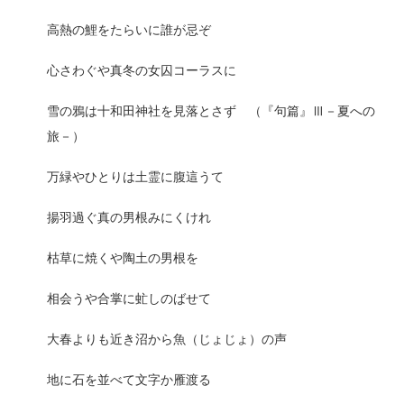
高熱の鯉をたらいに誰が忌ぞ
心さわぐや真冬の女囚コーラスに
雪の鴉は十和田神社を見落とさず （『句篇』Ⅲ－夏への
旅－）
万緑やひとりは土霊に腹這うて
揚羽過ぐ真の男根みにくけれ
枯草に焼くや陶土の男根を
相会うや合掌に虻しのばせて
大春よりも近き沼から魚（じょじょ）の声
地に石を並べて文字か雁渡る