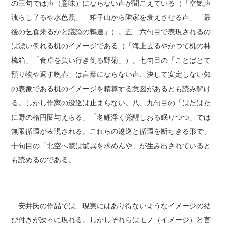
の三句では声（意味）にならない声が聞こえている（「空気声
洩らし了るや水芭蕉」「雉子山から隣家を衰えさせる声」「最
後の乞食来るかと議論の鶫達」）。五、六句目で表現されるの
は漂い倒れる机のイメージである（「海上去るやかつて机の林
檎箱」「食卓を負い行き倒る野菊」）。七句目の「ことばとて
預り物や返す晩春」は言葉にならない声、決して安定しない知
の表象である机のイメージを精算する意図があるとも読み解け
る。しかし作家の逡巡は止まらない。八、九句目の「はたはた
に野の楕円圏与えらる」「冬鯉浮く覚醒しおる眠りつつ」では
無限循環が表現される。これらの逡巡と循環を断ちきる形で、
十句目の「北空へ鷲は驚異を求めんや」が生み出されていると
も読めるのである。
安井氏の作品では、現実にはあり得ないようなイメージの結
び付きが次々に現れる。しかしそれらはモノ（イメージ）と言