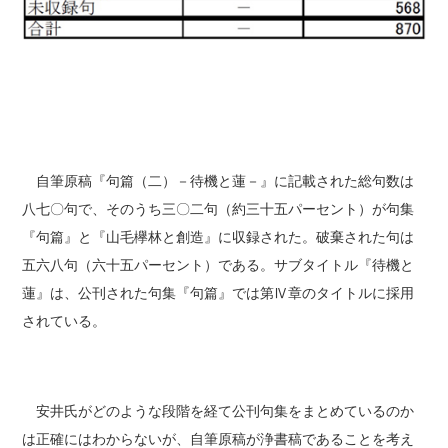
自筆原稿『句篇（二）－待機と蓮－』に記載された総句数は
八七〇句で、そのうち三〇二句（約三十五パーセント）が句集
『句篇』と『山毛欅林と創造』に収録された。破棄された句は
五六八句（六十五パーセント）である。サブタイトル『待機と
蓮』は、公刊された句集『句篇』では第Ⅳ章のタイトルに採用
されている。
安井氏がどのような段階を経て公刊句集をまとめているのか
は正確にはわからないが、自筆原稿が浄書稿であることを考え