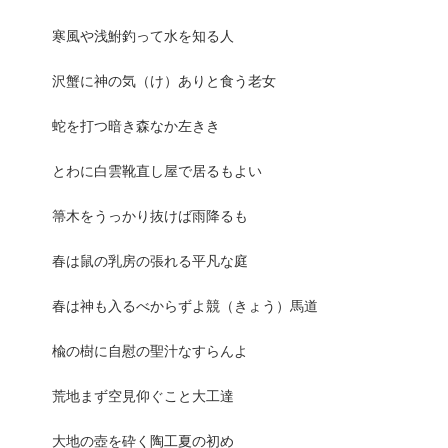
寒風や浅鮒釣って水を知る人
沢蟹に神の気（け）ありと食う老女
蛇を打つ暗き森なか左きき
とわに白雲靴直し屋で居るもよい
箒木をうっかり抜けば雨降るも
春は鼠の乳房の張れる平凡な庭
春は神も入るべからずよ競（きょう）馬道
楡の樹に自慰の聖汁なすらんよ
荒地まず空見仰ぐこと大工達
大地の壺を砕く陶工夏の初め