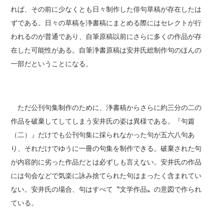
れば、その前に少なくとも日々制作した俳句草稿が存在したは
ずである。日々の草稿を浄書稿にまとめる際にはセレクトが行
われるのが普通であり、自筆原稿以前にさらに多くの作品が存
在した可能性がある。自筆浄書原稿は安井氏総制作句のほんの
一部だということになる。
ただ公刊句集制作のために、浄書稿からさらに約三分の二の
作品を破棄してしてしまう安井氏の姿は異様である。『句篇
（二）』だけでも公刊句集に採られなかった句が五六八句あ
り、それだけでゆうに一冊の句集を制作できる。破棄された句
が内容的に劣った作品だとは必ずしも言えない。安井氏の作品
には句会などで気楽に詠み捨てられた句はまったく含まれてい
ない。安井氏の場合、句はすべて〝文学作品〟の意図で作られ
ている。