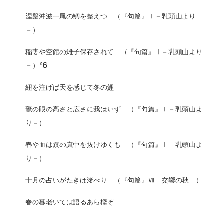
涅槃沖波一尾の鯛を整えつ （『句篇』Ⅰ－乳頭山より
－）
稲妻や空館の雉子保存されて （『句篇』Ⅰ－乳頭山より
－）*6
紐を注げば天を感じて冬の鯉
鷲の眼の高さと広さに我はいず （『句篇』Ⅰ－乳頭山よ
り－）
春や血は旗の真中を抜けゆくも （『句篇』Ⅰ－乳頭山よ
り－）
十月の占いがたきは渚べり （『句篇』Ⅶ―交響の秋―）
春の暮老いては語るあら樫ぞ