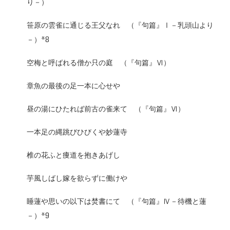
り－）
笹原の雲雀に通じる王父なれ （『句篇』Ⅰ－乳頭山より
－）*8
空梅と呼ばれる僧か只の庭 （『句篇』Ⅵ）
章魚の最後の足一本に心せや
昼の湯にひたれば前古の雀来て （『句篇』Ⅵ）
一本足の縄跳びひびくや妙蓮寺
椎の花ふと痩道を抱きあげし
芋風しばし嫁を欲らずに働けや
睡蓮や思いの以下は焚書にて （『句篇』Ⅳ－待機と蓮
－）*9