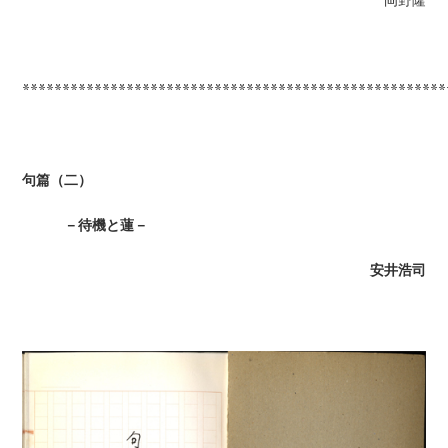
岡野隆
*****************************************************
句篇（二）
－待機と蓮－
安井浩司