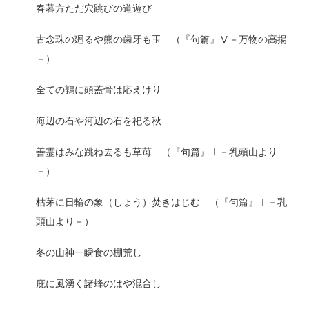
春暮方ただ穴跳びの道遊び
古念珠の廻るや熊の歯牙も玉 （『句篇』Ⅴ－万物の高揚
－）
全ての鶉に頭蓋骨は応えけり
海辺の石や河辺の石を祀る秋
善霊はみな跳ね去るも草苺 （『句篇』Ⅰ－乳頭山より
－）
枯茅に日輪の象（しょう）焚きはじむ （『句篇』Ⅰ－乳
頭山より－）
冬の山神一瞬食の棚荒し
庇に風湧く諸蜂のはや混合し