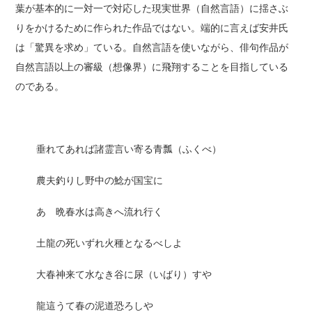
葉が基本的に一対一で対応した現実世界（自然言語）に揺さぶ
りをかけるために作られた作品ではない。端的に言えば安井氏
は「驚異を求め」ている。自然言語を使いながら、俳句作品が
自然言語以上の審級（想像界）に飛翔することを目指している
のである。
垂れてあれば諸霊言い寄る青瓢（ふくべ）
農夫釣りし野中の鯰が国宝に
あゝ晩春水は高きへ流れ行く
土龍の死いずれ火種となるべしよ
大春神来て水なき谷に尿（いばり）すや
龍這うて春の泥道恐ろしや