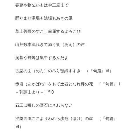
春鳶や物乞いもはや三度まで
踊りませ湯場も法場もあきの風
草上菩薩のすこし前屈するよろこび
山芹数本流れきて添う饗（あえ）の岸
洞墓や野蜂は集中するんだよ
古恋の面（めん）の吊り顎縞すすき （『句篇』Ⅵ）
赤埴（あかばね）をもて土器となれ稗の花 （『句篇』Ⅰ
－乳頭山より－）*10
石工は曝しの野石にさわらない
涅槃西風ここよりわれら歩危（ほけ）の崖 （『句篇』
Ⅵ）