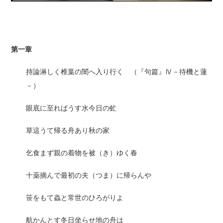
第一章
持論淋しく椎葉の闇へ入り行く （『句篇』Ⅳ－待機と蓮
－）
眼底に至ればうす水今日の虻
草這うて帰る舟あり秋の家
乞食まず親の着物を被（き）ゆく春
十薬摘んで最初の夫（つま）に帰らんや
笹をもて蟲と常世のひろがりよ
航かんとす冬日坐らせ地の舟は