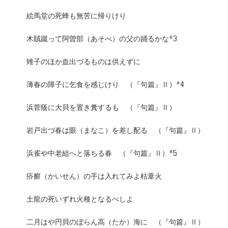
絵馬堂の死蜂も無苦に帰りけり
木賊蹴って阿曽部（あそべ）の父の踊るかな*3
雉子のほか血出づるものは供えずに
薄春の障子に乞食を感じけり （『句篇』Ⅱ）*4
浜菅蔭に大貝を置き糞するも （『句篇』Ⅱ）
岩戸出づ春は眼（まなこ）を差し配る （『句篇』Ⅱ）
浜雀や中老組へと落ちる春 （『句篇』Ⅱ）*5
疥癬（かいせん）の手は入れてみよ枯葦火
土龍の死いずれ火種となるべしよ
二月はや円貝のぼらん高（たか）海に （『句篇』Ⅱ）