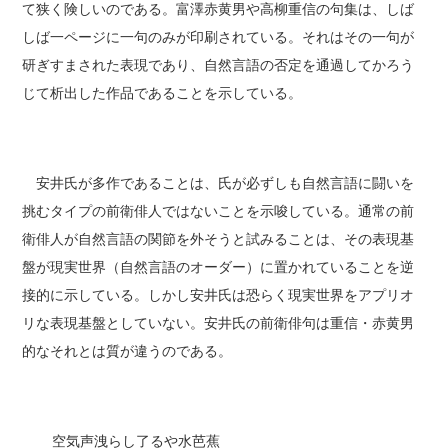
て狭く険しいのである。富澤赤黄男や高柳重信の句集は、しば
しば一ページに一句のみが印刷されている。それはその一句が
研ぎすまされた表現であり、自然言語の否定を通過してかろう
じて析出した作品であることを示している。
安井氏が多作であることは、氏が必ずしも自然言語に闘いを
挑むタイプの前衛俳人ではないことを示唆している。通常の前
衛俳人が自然言語の関節を外そうと試みることは、その表現基
盤が現実世界（自然言語のオーダー）に置かれていることを逆
接的に示している。しかし安井氏は恐らく現実世界をアプリオ
リな表現基盤としていない。安井氏の前衛俳句は重信・赤黄男
的なそれとは質が違うのである。
空気声洩らし了るや水芭蕉