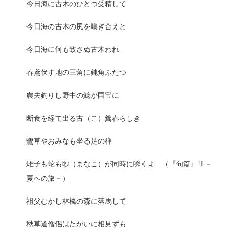
今日海に古木のひとつ受精して
今日海の古木の尻を嗅ぎ合えと
今日海に何も致さぬ古木われ
春鳶伏す地の三角に鈍角ふたつ
農夫釣りし野中の鯰が国宝に
断食を経て出る古（こ）糞春らしき
鷺草やおみなも坐る足の禅
雉子も蛇も眇（まなこ）が同時に瞬くよ （『句篇』Ⅲ－
夏への旅－）
祖父むかし林檎の森に落馬して
秋草道僧侶はたがいに相見ずも