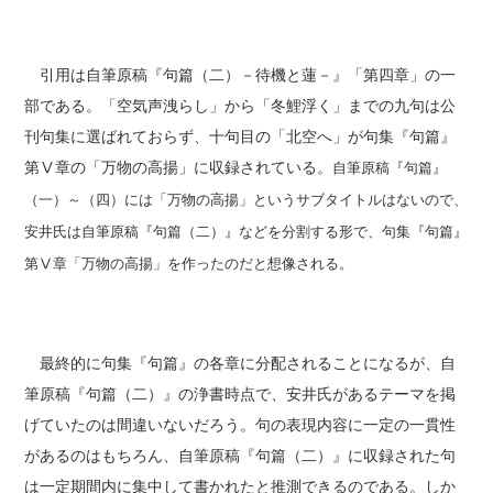
引用は自筆原稿『句篇（二）－待機と蓮－』「第四章」の一
部である。「空気声洩らし」から「冬鯉浮く」までの九句は公
刊句集に選ばれておらず、十句目の「北空へ」が句集『句篇』
第Ⅴ章の「万物の高揚」に収録されている。
自筆原稿『句篇』
（一）～（四）には「万物の高揚」というサブタイトルはないので、
安井氏は自筆原稿『句篇（二）』などを分割する形で、句集『句篇』
第Ⅴ章「万物の高揚」を作ったのだと想像される。
最終的に句集『句篇』の各章に分配されることになるが、自
筆原稿『句篇（二）』の浄書時点で、安井氏があるテーマを掲
げていたのは間違いないだろう。句の表現内容に一定の一貫性
があるのはもちろん、自筆原稿『句篇（二）』に収録された句
は一定期間内に集中して書かれたと推測できるのである。しか