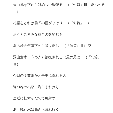
天つ池を下から舐めつつ馬斃る （『句篇』Ⅲ－夏への旅
－）
礼帽をとれば雲雀の揚がりけり （『句篇』Ⅱ）
這うところみな枯草の微笑むも
夏の峰去年落下の白骨は正し （『句篇』Ⅱ）*2
深山空木（うつぎ）鎮撫されるは風の尾に （『句篇』
Ⅱ）
今日の麦藁鯛かと吾妻に寄れる人
遠つ春の枯草に海生まれけり
遠近に桂木そだてて風封ず
あゝ晩春水は高きへ流れ行く