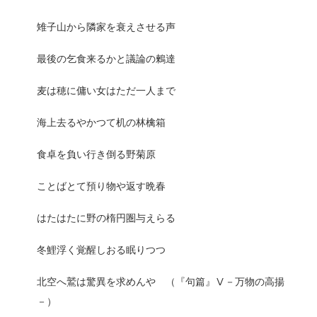
雉子山から隣家を衰えさせる声
最後の乞食来るかと議論の鶫達
麦は穂に傭い女はただ一人まで
海上去るやかつて机の林檎箱
食卓を負い行き倒る野菊原
ことばとて預り物や返す晩春
はたはたに野の楕円圏与えらる
冬鯉浮く覚醒しおる眠りつつ
北空へ鷲は驚異を求めんや （『句篇』Ⅴ－万物の高揚
－）