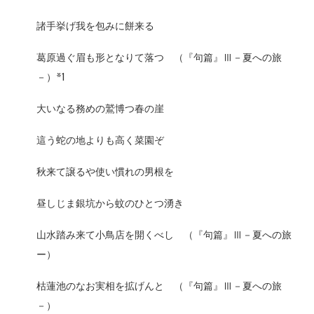
諸手挙げ我を包みに餅来る
葛原過ぐ眉も形となりて落つ （『句篇』Ⅲ－夏への旅
－）*1
大いなる務めの鷲博つ春の崖
這う蛇の地よりも高く菜園ぞ
秋来て譲るや使い慣れの男根を
昼しじま銀坑から蚊のひとつ湧き
山水踏み来て小鳥店を開くべし （『句篇』Ⅲ－夏への旅
ー）
枯蓮池のなお実相を拡げんと （『句篇』Ⅲ－夏への旅
－）