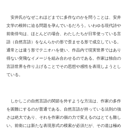
安井氏がなぜこれほどまでに多作なのかを問うことは、安井
文学の根幹に迫る問題を孕んでいるだろう。いわゆる現代詩や
前衛俳句は、ほとんどの場合、わたしたちが日常使っている言
語（自然言語）をなんらかの形で歪ませる形で成立している。
通常とは違う形でテニオハを使い、作品内で現実世界ではあり
得ない突飛なイメージを組み合わせるのである。作家は独自の
言語世界を作り上げることでその思想や感性を表現しようとし
ている。
しかしこの自然言語の関節を外すような方法は、作家の多作
を困難にするのが普通である。自然言語が持っている法則の強
さは絶大であり、それを作家の個の力で変えるのはとても難し
い。前衛には新たな表現形式の模索が必須だが、その道は極め