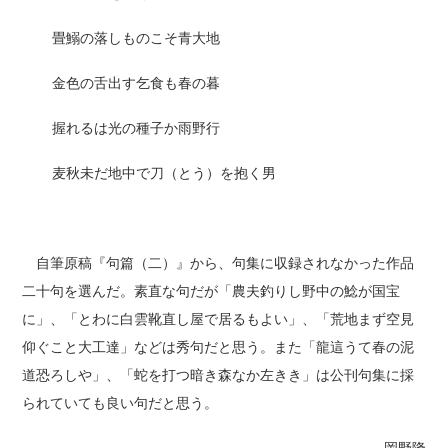
畳鰯の落しものこそ青大地
金色の舌出す乞食も春の暮
握れるは光の種子か雨野行
麦秋未だ地中で刀（とう）を抱く男
自筆原稿『句篇（二）』から、句集に収録されなかった作品
二十句を選んだ。素直な句だが「農夫釣りし野中の鯰が国宝
に」、「とわに白雲靴直し屋で居るもよい」、「荒地まず空見
仰ぐこと大工達」などは秀句だと思う。また「龍這うて春の泥
道恐ろしや」、「蛇を打つ暗き森なか左きき」は公刊句集に採
られていても良い句だと思う。