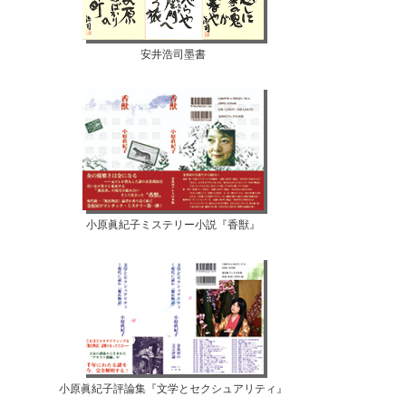
安井浩司墨書
小原眞紀子ミステリー小説『香獣』
小原眞紀子評論集『文学とセクシュアリティ』