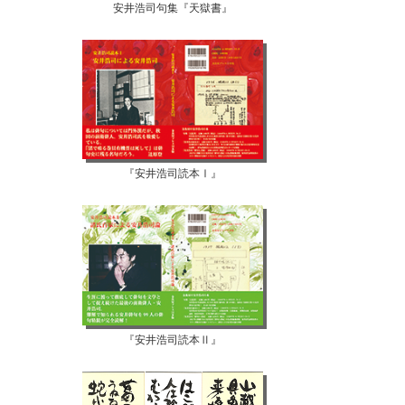
安井浩司句集『天獄書』
『安井浩司読本Ⅰ』
『安井浩司読本Ⅱ』