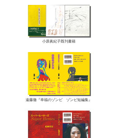
小原眞紀子既刊書籍
遠藤徹『幸福のゾンビ ゾンビ短編集』