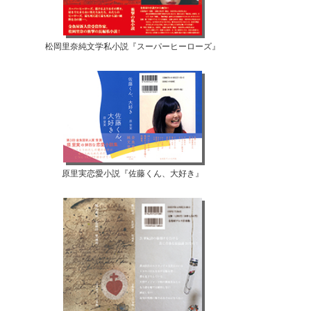
松岡里奈純文学私小説『スーパーヒーローズ』
原里実恋愛小説『佐藤くん、大好き』