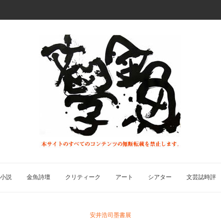
小説
金魚詩壇
クリティーク
アート
シアター
文芸誌時評
安井浩司墨書展