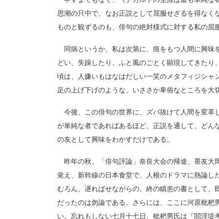
思潮の只中で、なお正説として屈服せざるを得なく
ものと観ずるのも、俳句の絶対様式に対する私の屈
同病というか、私は次第に、痕をもつ人間に興味を
どい、失躁したり、ふと風のごとく顕現してきたり
頃は、人嫌いもはなはだしい一笑のメタフィジシャ
足の上げ下げのような、いささか卑俗なところを大
今後、この俳句の世界に、ズバ抜けて人間を変革し
が単純な者であればあるほど、正説を通して、どん
の友として興味をわかすだけである。
昨年の秋、「俳句評論」奈良大会の帰途、畏友大岡
覚え、新幹線の日本食堂で、人根のドラマに熱論し
むろん、遅ればせながらの、終の瞋恚の書として、
だったのは勿論である。さらには、ここに河原枇杷
い。忘れもしない七月十七日、枇杷男氏は『閻浮堤