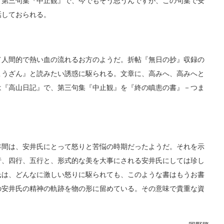
、第三句集『中止観』で、今でもそう思うんですが、この句集で安
話しておられる。
人間的で熱い血の流れるお方のようだ。折帖『無日の抄』収録の
こうざん』と読みたい誘惑に駆られる。文章に、高みへ、高みへと
は『高山日記』で、第三句集『中止観』を『終の瞋恚の書』－つま
間は、安井氏にとって怒りと苦悩の時期だったようだ。それを示
行、四行、五行と、形式的な美を大事にされる安井氏にしては珍し
氏は、どんなに激しい怒りに駆られても、このような書はもうお書
の安井氏の精神の軌跡を物の形に留めている。その意味で貴重な資