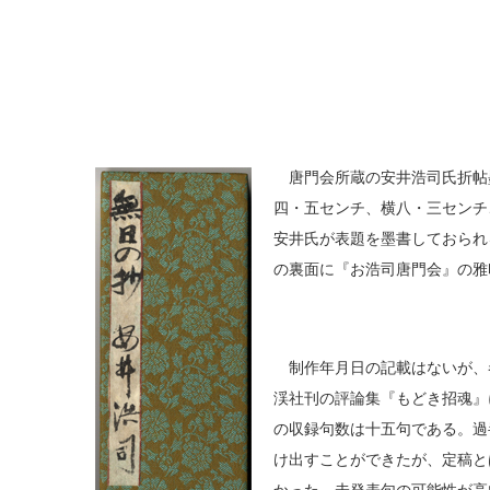
唐門会所蔵の安井浩司氏折帖
四・五センチ、横八・三センチ
安井氏が表題を墨書しておられ
の裏面に『お浩司唐門会』の雅
制作年月日の記載はないが、
渓社刊の評論集『もどき招魂』
の収録句数は十五句である。過
け出すことができたが、定稿と