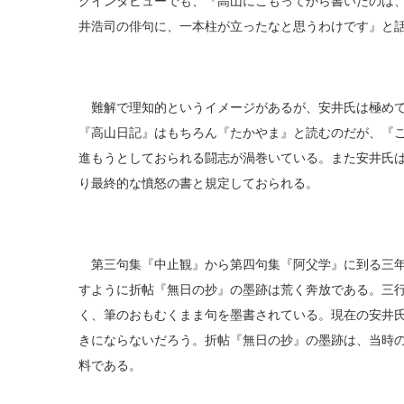
グインタビューでも、『高山にこもってから書いたのは
井浩司の俳句に、一本柱が立ったなと思うわけです』と
難解で理知的というイメージがあるが、安井氏は極めて
『高山日記』はもちろん『たかやま』と読むのだが、『
進もうとしておられる闘志が渦巻いている。また安井氏
り最終的な憤怒の書と規定しておられる。
第三句集『中止観』から第四句集『阿父学』に到る三年
すように折帖『無日の抄』の墨跡は荒く奔放である。三
く、筆のおもむくまま句を墨書されている。現在の安井
きにならないだろう。折帖『無日の抄』の墨跡は、当時
料である。