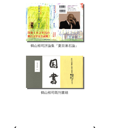
鶴山裕司評論集『夏目漱石論』
鶴山裕司既刊書籍