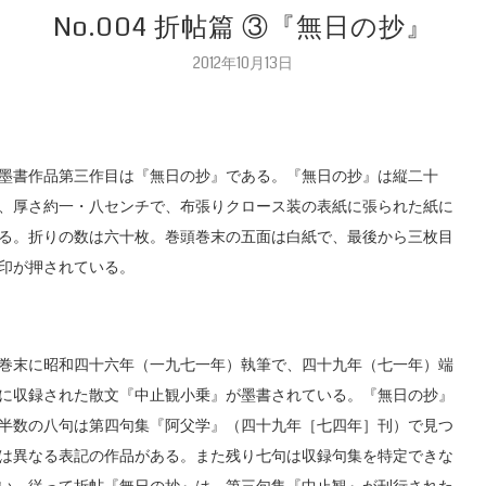
No.004 折帖篇 ③『無日の抄』
2012年10月13日
墨書作品第三作目は『無日の抄』である。『無日の抄』は縦二十
、厚さ約一・八センチで、布張りクロース装の表紙に張られた紙に
る。折りの数は六十枚。巻頭巻末の五面は白紙で、最後から三枚目
印が押されている。
巻末に昭和四十六年（一九七一年）執筆で、四十九年（七一年）端
に収録された散文『中止観小乗』が墨書されている。『無日の抄』
半数の八句は第四句集『阿父学』（四十九年［七四年］刊）で見つ
は異なる表記の作品がある。また残り七句は収録句集を特定できな