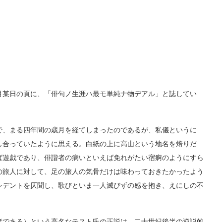
某日の頁に、「俳句ノ生涯ハ最モ単純ナ物デアル」と誌してい
、まる四年間の歳月を経てしまったのであるが、私儀というに
し合っていたように思える。白紙の上に高山という地名を焙りだ
ば遊戯であり、俳諧者の病いといえば免れがたい宿痾のようにすら
の旅人に対して、足の旅人の気骨だけは味わっておきたかったよう
シデントを仄聞し、歌びといま一人滅びずの感を抱き、えにしの不
である）という高名なテスト氏の正説は、二十世紀後半の逆説的