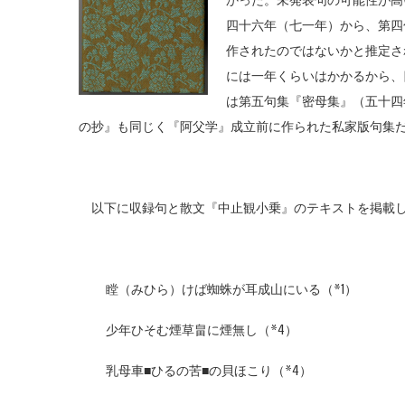
かった。未発表句の可能性が高
四十六年（七一年）から、第四
作されたのではないかと推定さ
には一年くらいはかかるから、
は第五句集『密母集』（五十四
の抄』も同じく『阿父学』成立前に作られた私家版句集
以下に収録句と散文『中止観小乗』のテキストを掲載
瞠（みひら）けば蜘蛛が耳成山にいる（*1）
少年ひそむ煙草畠に煙無し（*4）
乳母車■ひるの苦■の貝ほこり（*4）