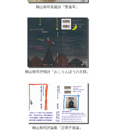
鶴山裕司長篇詩『聖遠耳』
鶴山裕司抒情詩『おこりんぼうの王様』
鶴山裕司評論集『正岡子規論』