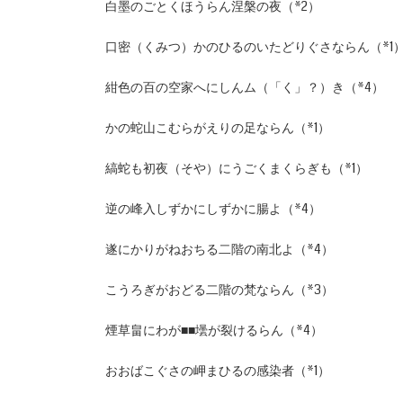
白墨のごとくほうらん涅槃の夜（*2）
口密（くみつ）かのひるのいたどりぐさならん（*1
紺色の百の空家へにしんム（「く」？）き（*4）
かの蛇山こむらがえりの足ならん（*1）
縞蛇も初夜（そや）にうごくまくらぎも（*1）
逆の峰入しずかにしずかに腸よ（*4）
遂にかりがねおちる二階の南北よ（*4）
こうろぎがおどる二階の梵ならん（*3）
煙草畠にわが■■壜が裂けるらん（*4）
おおばこぐさの岬まひるの感染者（*1）