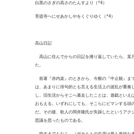
白黒のさぎの高さのたんすより（*4）
菩提寺へにせあかしやをくぐりゆく（*4）
高山日記
高山に住んでからの日記を捲り返していたら、某月
た。
前著『赤内楽』のときから、今般の『中止観』まで
は、あまりに俳句的とも言える生活上の波乱が重奏
し、旧生活からそこへ遁走したことは、遊戯といえ
おもえる。いずれにしても、そこらにビマンする頭
だ。その後、歌人の岡井隆氏が失躁したというアク
思議を思ったものである。
申すまでもなく、（デカルトの生涯は最も単純な者