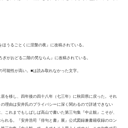
。
墨をほうるごとくに涅槃の夜』に改稿されている。
おろぎがおどる二階の梵ならん』に改稿されている。
の可能性が高い。■は読み取れなかった文字。
居を移し、四年後の四十八年（七三年）に秋田県に戻った。それ
きの理由は安井氏のプライバシーに深く関わるので詳述できない
は、これまでもしばしば高山で書いた第三句集『中止観』こそが、
おられる。『安井浩司『俳句と書』展』公式図録兼書籍収録のロン