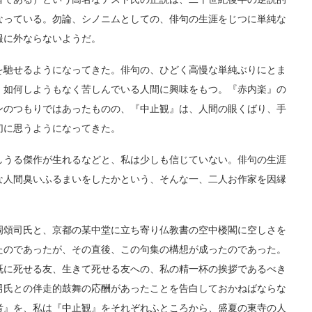
なっている。勿論、シノニムとしての、俳句の生涯をじつに単純な
服に外ならないようだ。
馳せるようになってきた。俳句の、ひどく高慢な単純ぶりにとま
、如何しようもなく苦しんでいる人間に興味をもつ。『赤内楽』の
ンのつもりではあったものの、『中止観』は、人間の眼くばり、手
切に思うようになってきた。
うる傑作が生れるなどと、私は少しも信じていない。俳句の生涯
な人間臭いふるまいをしたかという、そんな一、二人お作家を因縁
頌司氏と、京都の某中堂に立ち寄り仏教書の空中楼閣に空しさを
たのであったが、その直後、この句集の構想が成ったのであった。
既に死せる友、生きて死せる友への、私の精一杯の挨拶であるべき
男氏との伴走的鼓舞の応酬があったことを告白しておかねばならな
考』を、私は『中止観』をそれぞれふところから、盛夏の東寺の人