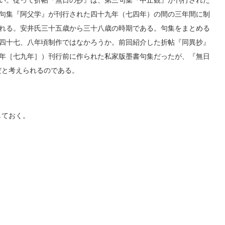
い。従って折帖『無日の抄』は、第三句集『中止観』が刊行された
句集『阿父学』が刊行された四十九年（七四年）の間の三年間に制
れる。安井氏三十五歳から三十八歳の時期である。句集をまとめる
四十七、八年頃制作ではなかろうか。前回紹介した折帖『同異抄』
年［七九年］）刊行前に作られた私家版墨書句集だったが、『無日
だと考えられるのである。
しておく。