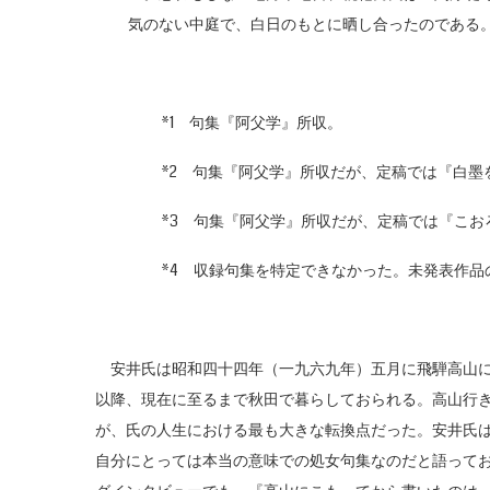
気のない中庭で、白日のもとに晒し合ったのである
*1 句集『阿父学』所収。
*2 句集『阿父学』所収だが、定稿では『白
*3 句集『阿父学』所収だが、定稿では『こ
*4 収録句集を特定できなかった。未発表作品
安井氏は昭和四十四年（一九六九年）五月に飛騨高山に
以降、現在に至るまで秋田で暮らしておられる。高山行
が、氏の人生における最も大きな転換点だった。安井氏
自分にとっては本当の意味での処女句集なのだと語って