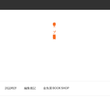
総合文学ウェブ情報誌 文学金魚
詩誌時評
編集後記
金魚屋 BOOK SHOP