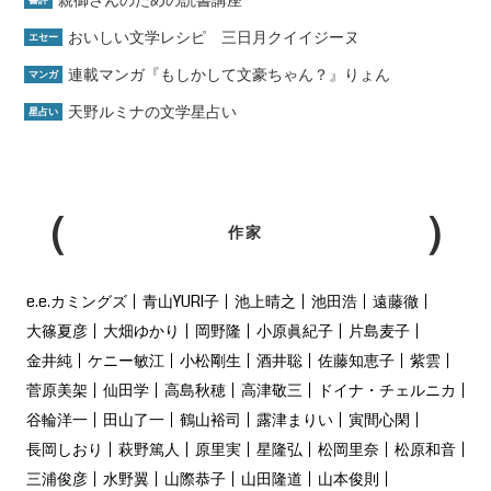
親御さんのための読書講座
書評
おいしい文学レシピ 三日月クイイジーヌ
エセー
連載マンガ『もしかして文豪ちゃん？』りょん
マンガ
天野ルミナの文学星占い
星占い
作家
e.e.カミングズ
青山YURI子
池上晴之
池田浩
遠藤徹
大篠夏彦
大畑ゆかり
岡野隆
小原眞紀子
片島麦子
金井純
ケニー敏江
小松剛生
酒井聡
佐藤知恵子
紫雲
菅原美架
仙田学
高島秋穂
高津敬三
ドイナ・チェルニカ
谷輪洋一
田山了一
鶴山裕司
露津まりい
寅間心閑
長岡しおり
萩野篤人
原里実
星隆弘
松岡里奈
松原和音
三浦俊彦
水野翼
山際恭子
山田隆道
山本俊則