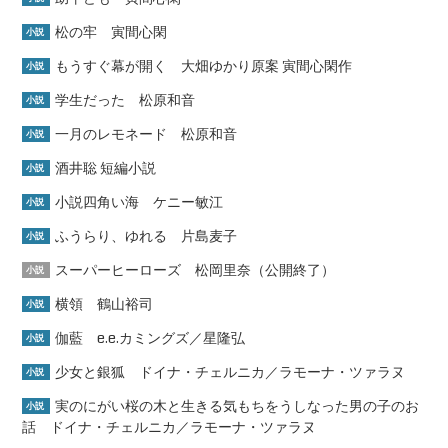
松の牢 寅間心閑
小説
もうすぐ幕が開く 大畑ゆかり原案 寅間心閑作
小説
学生だった 松原和音
小説
一月のレモネード 松原和音
小説
酒井聡 短編小説
小説
小説四角い海 ケニー敏江
小説
ふうらり、ゆれる 片島麦子
小説
スーパーヒーローズ 松岡里奈（公開終了）
小説
横領 鶴山裕司
小説
伽藍 e.e.カミングズ／星隆弘
小説
少女と銀狐 ドイナ・チェルニカ／ラモーナ・ツァラヌ
小説
実のにがい桜の木と生きる気もちをうしなった男の子のお
小説
話 ドイナ・チェルニカ／ラモーナ・ツァラヌ