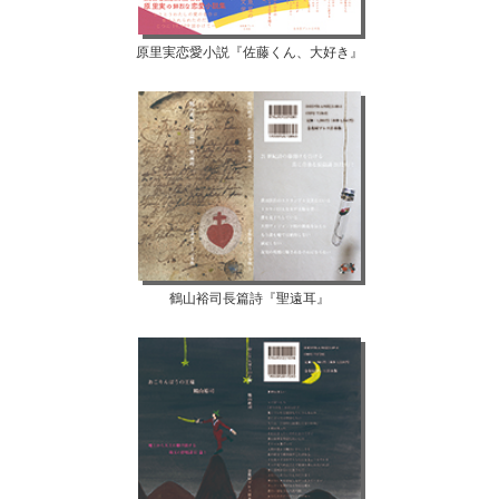
原里実恋愛小説『佐藤くん、大好き』
鶴山裕司長篇詩『聖遠耳』