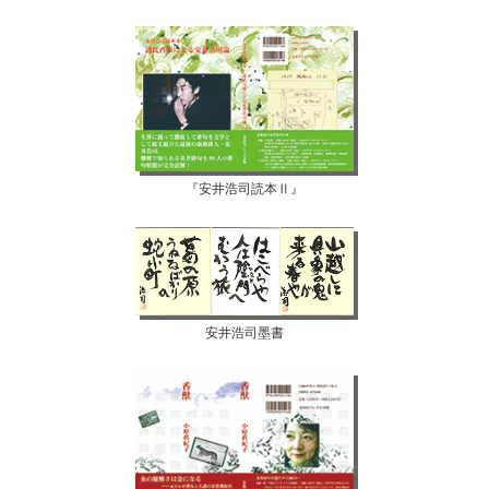
『安井浩司読本Ⅱ』
安井浩司墨書