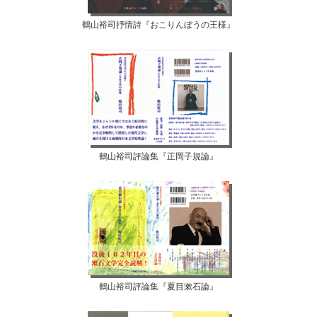
鶴山裕司抒情詩『おこりんぼうの王様』
鶴山裕司評論集『正岡子規論』
鶴山裕司評論集『夏目漱石論』