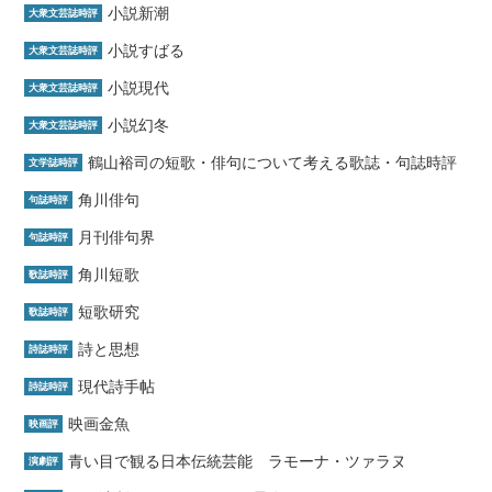
小説新潮
大衆文芸誌時評
小説すばる
大衆文芸誌時評
小説現代
大衆文芸誌時評
小説幻冬
大衆文芸誌時評
鶴山裕司の短歌・俳句について考える歌誌・句誌時評
文学誌時評
角川俳句
句誌時評
月刊俳句界
句誌時評
角川短歌
歌誌時評
短歌研究
歌誌時評
詩と思想
詩誌時評
現代詩手帖
詩誌時評
映画金魚
映画評
青い目で観る日本伝統芸能 ラモーナ・ツァラヌ
演劇評