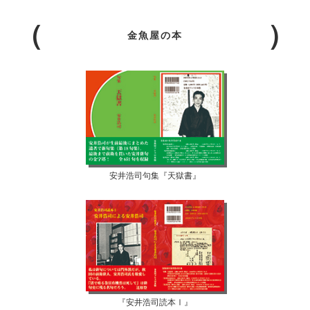
金魚屋の本
安井浩司句集『天獄書』
『安井浩司読本Ⅰ』