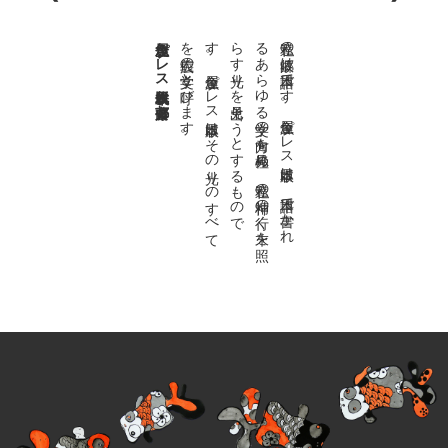
金魚屋プレス日本版代表 齋藤都
。
私達の
故郷は
日本語で
す
。
金魚屋プ
レ
ス
日本版は
、
日本語で
書か
れ
る
あ
ら
ゆ
る
文学の
方向を
見極め
、
私達の
精神の
行く
末を
照
ら
す
光り
を
見出そ
う
と
す
る
も
の
で
す
。
金魚屋プ
レ
ス
日本版は
そ
の
光り
の
す
べ
て
を
広義の
文学と
呼び
ま
す