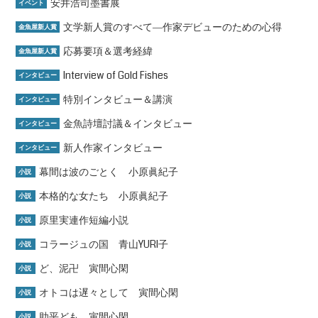
安井浩司墨書展
イベント
文学新人賞のすべて―作家デビューのための心得
金魚屋新人賞
応募要項＆選考経緯
金魚屋新人賞
Interview of Gold Fishes
インタビュー
特別インタビュー＆講演
インタビュー
金魚詩壇討議＆インタビュー
インタビュー
新人作家インタビュー
インタビュー
幕間は波のごとく 小原眞紀子
小説
本格的な女たち 小原眞紀子
小説
原里実連作短編小説
小説
コラージュの国 青山YURI子
小説
ど、泥卍 寅間心閑
小説
オトコは遅々として 寅間心閑
小説
助平ども 寅間心閑
小説