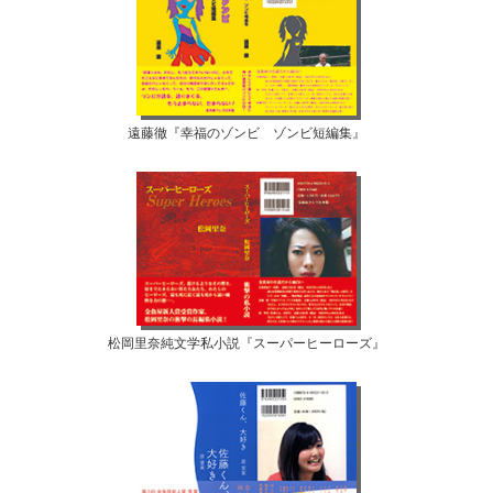
遠藤徹『幸福のゾンビ ゾンビ短編集』
松岡里奈純文学私小説『スーパーヒーローズ』