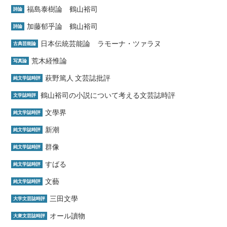
福島泰樹論 鶴山裕司
詩論
加藤郁乎論 鶴山裕司
詩論
日本伝統芸能論 ラモーナ・ツァラヌ
古典芸能論
荒木経惟論
写真論
萩野篤人 文芸誌批評
純文学誌時評
鶴山裕司の小説について考える文芸誌時評
文学誌時評
文學界
純文学誌時評
新潮
純文学誌時評
群像
純文学誌時評
すばる
純文学誌時評
文藝
純文学誌時評
三田文學
大学文芸誌時評
オール讀物
大衆文芸誌時評