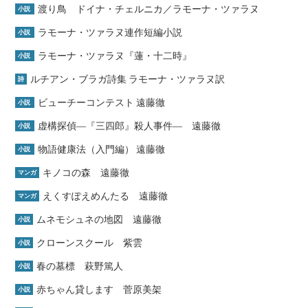
渡り鳥 ドイナ・チェルニカ／ラモーナ・ツァラヌ
小説
ラモーナ・ツァラヌ連作短編小説
小説
ラモーナ・ツァラヌ『蓮・十二時』
小説
ルチアン・ブラガ詩集 ラモーナ・ツァラヌ訳
詩
ビューチーコンテスト 遠藤徹
小説
虚構探偵―『三四郎』殺人事件― 遠藤徹
小説
物語健康法（入門編） 遠藤徹
小説
キノコの森 遠藤徹
マンガ
えくすぽえめんたる 遠藤徹
マンガ
ムネモシュネの地図 遠藤徹
小説
クローンスクール 紫雲
小説
春の墓標 萩野篤人
小説
赤ちゃん貸します 菅原美架
小説