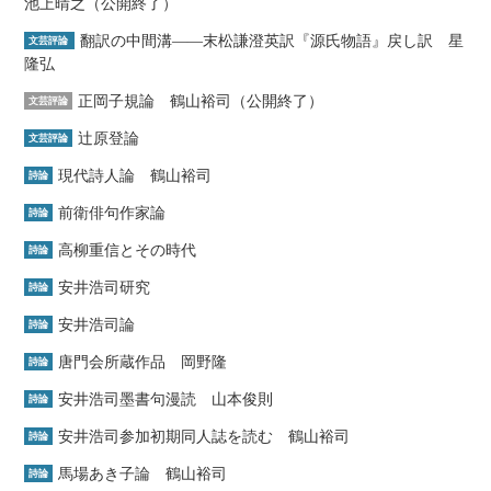
池上晴之（公開終了）
翻訳の中間溝――末松謙澄英訳『源氏物語』戻し訳 星
文芸評論
隆弘
正岡子規論 鶴山裕司（公開終了）
文芸評論
辻原登論
文芸評論
現代詩人論 鶴山裕司
詩論
前衛俳句作家論
詩論
高柳重信とその時代
詩論
安井浩司研究
詩論
安井浩司論
詩論
唐門会所蔵作品 岡野隆
詩論
安井浩司墨書句漫読 山本俊則
詩論
安井浩司参加初期同人誌を読む 鶴山裕司
詩論
馬場あき子論 鶴山裕司
詩論