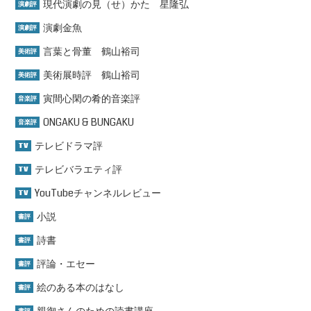
現代演劇の見（せ）かた 星隆弘
演劇評
演劇金魚
演劇評
言葉と骨董 鶴山裕司
美術評
美術展時評 鶴山裕司
美術評
寅間心閑の肴的音楽評
音楽評
ONGAKU & BUNGAKU
音楽評
テレビドラマ評
TV
テレビバラエティ評
TV
YouTubeチャンネルレビュー
TV
小説
書評
詩書
書評
評論・エセー
書評
絵のある本のはなし
書評