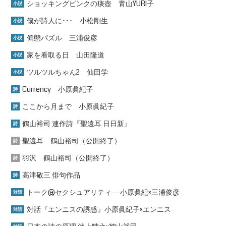
ショッキングピンクの痰壺 青山YURI子
小説
僕が詩人に･･･ 小松剛生
小説
偏態パズル 三浦俊彦
小説
家を看取る日 山田隆道
小説
ツルツルちゃん2 仙田学
小説
Currency 小原眞紀子
詩
ここから月まで 小原眞紀子
詩
鶴山裕司 連作詩『聖遠耳 日日新』
詩
聖遠耳 鶴山裕司（公開終了）
詩
羽沢 鶴山裕司（公開終了）
詩
高津敬三 俳句作品
詩
トーク@セクシュアリティ― 小原眞紀×三浦俊彦
対話
対話『エンニスの誘惑』小原眞紀子×エンニス
対話