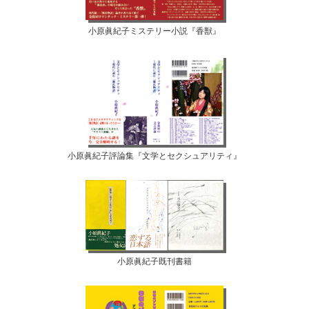
小原眞紀子ミステリー小説『香獣』
小原眞紀子評論集『文学とセクシュアリティ』
小原眞紀子既刊書籍