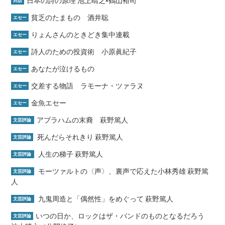
日本の詩の原理 池上晴之×鶴山裕司
対話
貧乏のたまもの 酒井聡
エセー
りょんさんのときどき集中連載
エセー
詩人のための投資術 小原眞紀子
エセー
あなたが泣けるもの
エセー
交差する物語 ラモーナ・ツァラヌ
エセー
金魚エセー
エセー
アブラハムの末裔 萩野篤人
文芸評論
死んだらそれきり 萩野篤人
文芸評論
人生の梯子 萩野篤人
文芸評論
モーツァルトの〈声〉、裏声で応えた小林秀雄 萩野篤
文芸評論
人
九鬼周造と「偶然性」をめぐって 萩野篤人
文芸評論
いつの日か、ロックはザ・バンドのものとなるだろう
文芸評論