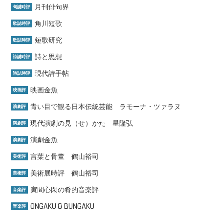
月刊俳句界
句誌時評
角川短歌
歌誌時評
短歌研究
歌誌時評
詩と思想
詩誌時評
現代詩手帖
詩誌時評
映画金魚
映画評
青い目で観る日本伝統芸能 ラモーナ・ツァラヌ
演劇評
現代演劇の見（せ）かた 星隆弘
演劇評
演劇金魚
演劇評
言葉と骨董 鶴山裕司
美術評
美術展時評 鶴山裕司
美術評
寅間心閑の肴的音楽評
音楽評
ONGAKU & BUNGAKU
音楽評