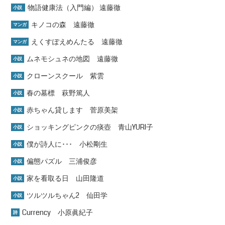
物語健康法（入門編） 遠藤徹
小説
キノコの森 遠藤徹
マンガ
えくすぽえめんたる 遠藤徹
マンガ
ムネモシュネの地図 遠藤徹
小説
クローンスクール 紫雲
小説
春の墓標 萩野篤人
小説
赤ちゃん貸します 菅原美架
小説
ショッキングピンクの痰壺 青山YURI子
小説
僕が詩人に･･･ 小松剛生
小説
偏態パズル 三浦俊彦
小説
家を看取る日 山田隆道
小説
ツルツルちゃん2 仙田学
小説
Currency 小原眞紀子
詩