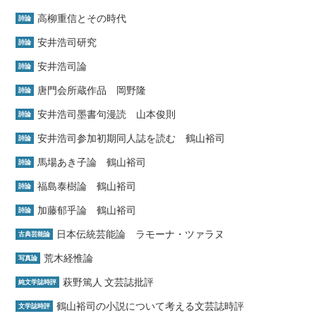
高柳重信とその時代
詩論
安井浩司研究
詩論
安井浩司論
詩論
唐門会所蔵作品 岡野隆
詩論
安井浩司墨書句漫読 山本俊則
詩論
安井浩司参加初期同人誌を読む 鶴山裕司
詩論
馬場あき子論 鶴山裕司
詩論
福島泰樹論 鶴山裕司
詩論
加藤郁乎論 鶴山裕司
詩論
日本伝統芸能論 ラモーナ・ツァラヌ
古典芸能論
荒木経惟論
写真論
萩野篤人 文芸誌批評
純文学誌時評
鶴山裕司の小説について考える文芸誌時評
文学誌時評