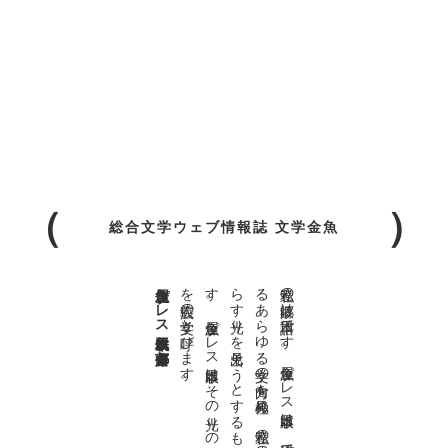
総合文学ウェブ情報誌 文学金魚
金魚屋プレス日本版代表 齋藤都
。
私達の
故郷は
日本語で
す
。
金魚屋プ
レ
ス
日本版は
、
日本語で
書か
れ
る
あ
ら
ゆ
る
文学の
方向を
見極め
、
私達の
精神の
行く
末を
照
ら
す
光り
を
見出そ
う
と
す
る
も
の
で
す
。
金魚屋プ
レ
ス
日本版は
そ
の
光り
の
す
べ
て
を
広義の
文学と
呼び
ま
す