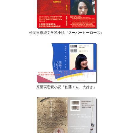
松岡里奈純文学私小説『スーパーヒーローズ』
原里実恋愛小説『佐藤くん、大好き』