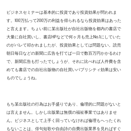
ビジネスセミナーは基本的に投資であり投資効果が問われま
す。100万払って200万の利益を得られるなら投資効果はあった
と言えます。ちょい前に某出版社が自社出版物を都内の書店で
大量に自社買いし、書店HPなどで何ヶ月も売上No.1にしていた
のがバレて叩かれましたが、投資効果としては問題ない。読売
朝日毎日などの新聞に広告を打てば一日で数百万円かかるわけ
で、新聞広告も打ったでしょうが、それに比べれば人件費を含
めても書店での自社出版物の自社買いパブリシティ効果は安い
ものでしょうね。
もち某出版社の行為はお手盛りであり、倫理的に問題がないと
は言えません。しかし出版業は無償の福祉事業ではありませ
ん。ビジネスとして上手く回っていなければ倫理もへったくれ
もないことは、俳句短歌や自由詩の自費出版業界を見ればすぐ