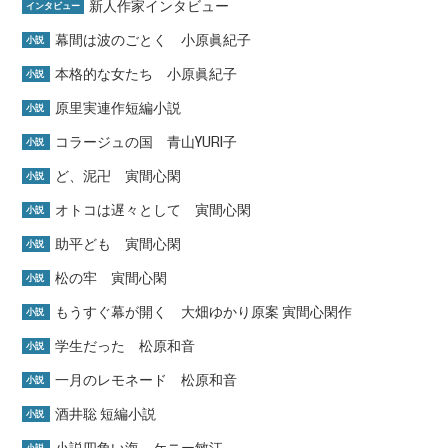
新人作家インタビュー
インタビュー
幕間は波のごとく 小原眞紀子
小説
本格的な女たち 小原眞紀子
小説
原里実連作短編小説
小説
コラージュの国 青山YURI子
小説
ど、泥卍 寅間心閑
小説
オトコは遅々として 寅間心閑
小説
助平ども 寅間心閑
小説
松の牢 寅間心閑
小説
もうすぐ幕が開く 大畑ゆかり原案 寅間心閑作
小説
学生だった 松原和音
小説
一月のレモネード 松原和音
小説
酒井聡 短編小説
小説