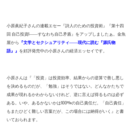
小原眞紀子さんの連載エセー『詩人のための投資術』『第十四
回 自己投資I――すなわち自己矛盾』をアップしましたぁ。金魚
屋から
『文学とセクシュアリティ――現代に読む『源氏物
語』』
を好評発売中の小原さんの経済エッセイです。
小原さんは『「投資」は投資効率、結果からの逆算で善し悪し
を決めるものだが、「勉強」はそうではない。どんなかたちで
成果が現れるかわからないけれど、逆に言えば得るものは必ず
ある。いや、あるかないかは100%の自己責任だ。「自己責任」
もまたひどく難しい言葉だが、この場合には納得がいく』と書
いておられます。