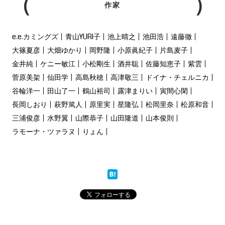
作家
e.e.カミングズ
青山YURI子
池上晴之
池田浩
遠藤徹
大篠夏彦
大畑ゆかり
岡野隆
小原眞紀子
片島麦子
金井純
ケニー敏江
小松剛生
酒井聡
佐藤知恵子
紫雲
菅原美架
仙田学
高島秋穂
高津敬三
ドイナ・チェルニカ
谷輪洋一
田山了一
鶴山裕司
露津まりい
寅間心閑
長岡しおり
萩野篤人
原里実
星隆弘
松岡里奈
松原和音
三浦俊彦
水野翼
山際恭子
山田隆道
山本俊則
ラモーナ・ツァラヌ
りょん