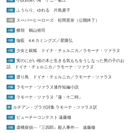
小説四角い海 ケニー敏江
小説
ふうらり、ゆれる 片島麦子
小説
スーパーヒーローズ 松岡里奈（公開終了）
小説
横領 鶴山裕司
小説
伽藍 e.e.カミングズ／星隆弘
小説
少女と銀狐 ドイナ・チェルニカ／ラモーナ・ツァラヌ
小説
実のにがい桜の木と生きる気もちをうしなった男の子のお
小説
話 ドイナ・チェルニカ／ラモーナ・ツァラヌ
渡り鳥 ドイナ・チェルニカ／ラモーナ・ツァラヌ
小説
ラモーナ・ツァラヌ連作短編小説
小説
ラモーナ・ツァラヌ『蓮・十二時』
小説
ルチアン・ブラガ詩集 ラモーナ・ツァラヌ訳
詩
ビューチーコンテスト 遠藤徹
小説
虚構探偵―『三四郎』殺人事件― 遠藤徹
小説