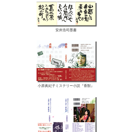
安井浩司墨書
小原眞紀子ミステリー小説『香獣』