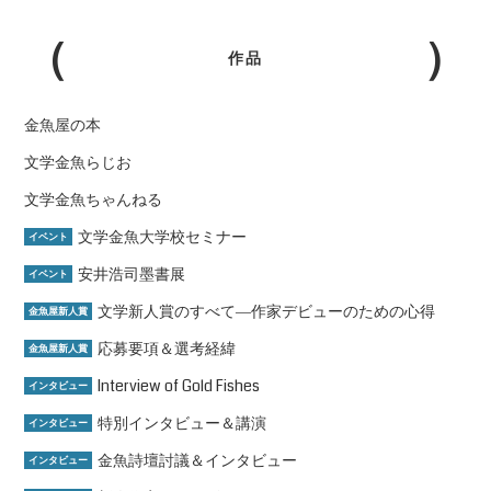
作品
金魚屋の本
文学金魚らじお
文学金魚ちゃんねる
文学金魚大学校セミナー
イベント
安井浩司墨書展
イベント
文学新人賞のすべて―作家デビューのための心得
金魚屋新人賞
応募要項＆選考経緯
金魚屋新人賞
Interview of Gold Fishes
インタビュー
特別インタビュー＆講演
インタビュー
金魚詩壇討議＆インタビュー
インタビュー