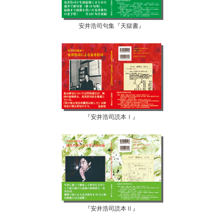
安井浩司句集『天獄書』
『安井浩司読本Ⅰ』
『安井浩司読本Ⅱ』