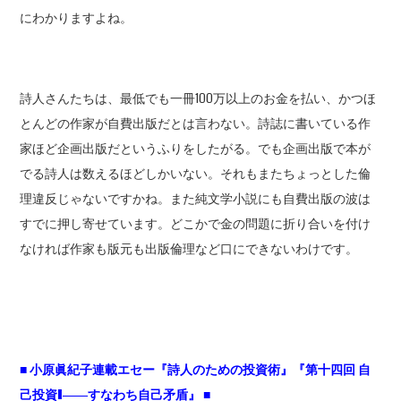
にわかりますよね。
詩人さんたちは、最低でも一冊100万以上のお金を払い、かつほ
とんどの作家が自費出版だとは言わない。詩誌に書いている作
家ほど企画出版だというふりをしたがる。でも企画出版で本が
でる詩人は数えるほどしかいない。それもまたちょっとした倫
理違反じゃないですかね。また純文学小説にも自費出版の波は
すでに押し寄せています。どこかで金の問題に折り合いを付け
なければ作家も版元も出版倫理など口にできないわけです。
■
小原眞紀子連載エセー『詩人のための投資術』『第十四回
自
己投資I――
すなわち自己矛盾』 ■