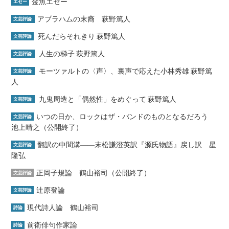
金魚エセー
エセー
アブラハムの末裔 萩野篤人
文芸評論
死んだらそれきり 萩野篤人
文芸評論
人生の梯子 萩野篤人
文芸評論
モーツァルトの〈声〉、裏声で応えた小林秀雄 萩野篤
文芸評論
人
九鬼周造と「偶然性」をめぐって 萩野篤人
文芸評論
いつの日か、ロックはザ・バンドのものとなるだろう
文芸評論
池上晴之（公開終了）
翻訳の中間溝――末松謙澄英訳『源氏物語』戻し訳 星
文芸評論
隆弘
正岡子規論 鶴山裕司（公開終了）
文芸評論
辻原登論
文芸評論
現代詩人論 鶴山裕司
詩論
前衛俳句作家論
詩論