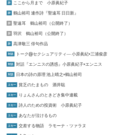
ここから月まで 小原眞紀子
詩
鶴山裕司 連作詩『聖遠耳 日日新』
詩
聖遠耳 鶴山裕司（公開終了）
詩
羽沢 鶴山裕司（公開終了）
詩
高津敬三 俳句作品
詩
トーク@セクシュアリティ― 小原眞紀×三浦俊彦
対話
対話『エンニスの誘惑』小原眞紀子×エンニス
対話
日本の詩の原理 池上晴之×鶴山裕司
対話
貧乏のたまもの 酒井聡
エセー
りょんさんのときどき集中連載
エセー
詩人のための投資術 小原眞紀子
エセー
あなたが泣けるもの
エセー
交差する物語 ラモーナ・ツァラヌ
エセー