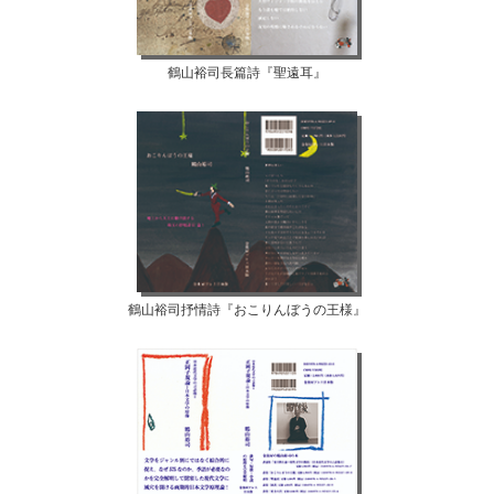
鶴山裕司長篇詩『聖遠耳』
鶴山裕司抒情詩『おこりんぼうの王様』