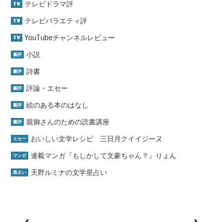
テレビドラマ評
TV
テレビバラエティ評
TV
YouTubeチャンネルレビュー
TV
小説
書評
詩書
書評
評論・エセー
書評
絵のある本のはなし
書評
親御さんのための読書講座
書評
おいしい文学レシピ 三日月クイイジーヌ
エセー
連載マンガ『もしかして文豪ちゃん？』りょん
マンガ
天野ルミナの文学星占い
星占い