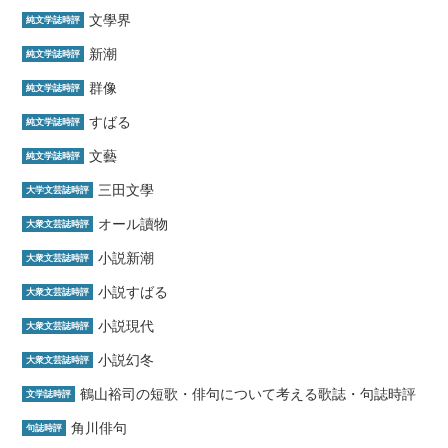
文學界
純文学誌時評
新潮
純文学誌時評
群像
純文学誌時評
すばる
純文学誌時評
文藝
純文学誌時評
三田文學
大学文芸誌時評
オール讀物
大衆文芸誌時評
小説新潮
大衆文芸誌時評
小説すばる
大衆文芸誌時評
小説現代
大衆文芸誌時評
小説幻冬
大衆文芸誌時評
鶴山裕司の短歌・俳句について考える歌誌・句誌時評
文学誌時評
角川俳句
句誌時評