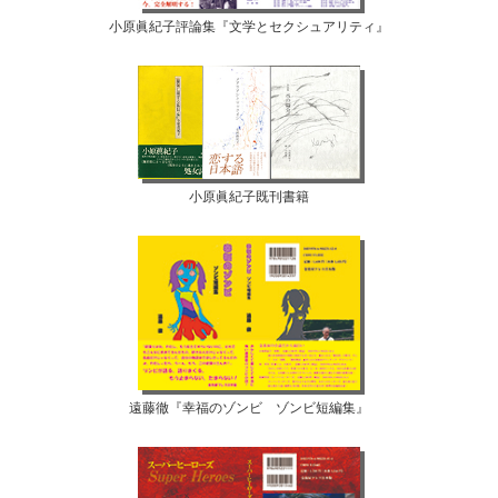
小原眞紀子評論集『文学とセクシュアリティ』
小原眞紀子既刊書籍
遠藤徹『幸福のゾンビ ゾンビ短編集』