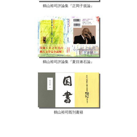
鶴山裕司評論集『正岡子規論』
鶴山裕司評論集『夏目漱石論』
鶴山裕司既刊書籍