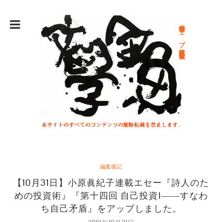
総合文学ウェブ情報誌 文学金魚
編集後記
【10月31日】小原眞紀子連載エセー『詩人のた
めの投資術』『第十四回 自己投資I――すなわ
ち自己矛盾』をアップしました。