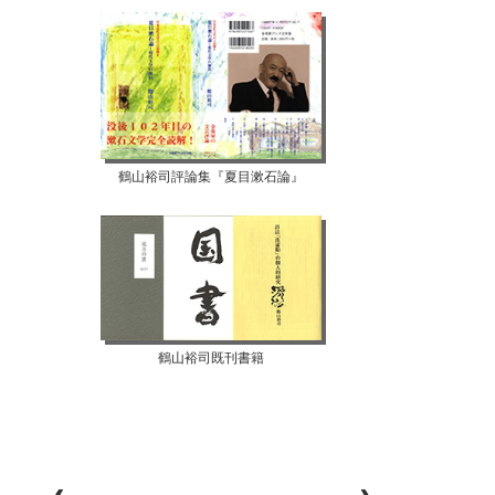
鶴山裕司評論集『夏目漱石論』
鶴山裕司既刊書籍