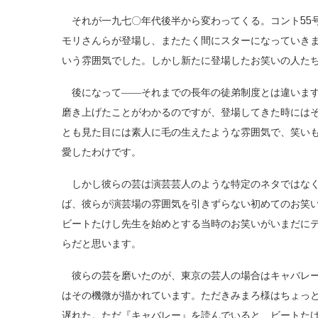
それが一九七〇年代後半から変わってくる。コント55
モリさんらが登場し、またたく間にスターになっていき
いう雰囲気でした。しかし新たに登場したお笑いの人た
後になって――それまでの長年の徒弟制度とは違います
磨き上げたことがわかるのですが、登場してきた時には
とも見た目には素人に毛の生えたような雰囲気で、笑い
愛したわけです。
しかし彼らの芸は演芸芸人のような特定のネタではなく
ば、彼らが演芸場の雰囲気を引きずらない初めてのお笑
ビートたけし先生を始めとする当時のお笑いがいまだに
らだと思います。
彼らの芸を磨いたのが、東京の芸人の場合はキャバレー
はその機微が描かれています。ただきみまろ様はちょっ
遅れた。ただ『キャバレー』を読んでいると、ビートた