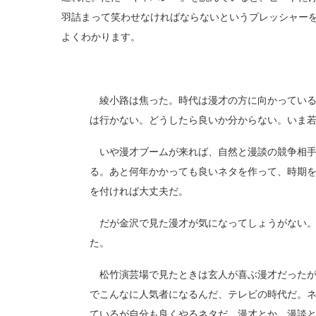
羽詰まって笑わせなければならないというプレッシャー
よくわかります。
綾小路は焦った。時代は漫才の方に向かっている
は行かない。どうしたら良いか分からない。いま
いや漫才ブームが来れば、自然と漫談の競争相手
る。あと何年かかっても良いネタを作って、時期
を付ければ大丈夫だ。
だが金沢で見た漫才が気になってしょうがない。
た。
松竹演芸場で見たときは玄人が喜ぶ漫才だったが
でこんなに人気者になるんだ、テレビの時代だ。
ているが自分も良くやるネタだ。漫才とか、漫談