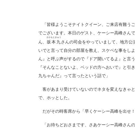
「皆様ようこそナイトクイーン、ご来店有難うご
でございます。本日のゲスト、ケーシー高峰さん
さかもときゅう
ん、
坂本九
さんの司会をやっていまして、地方公
いでと言って自分の部屋を教え、スケベな事をし
ん』と呼ぶ声がするので『ドア開いてるよ』と言
『そんなことないよ、ベッドの方へおいで』と引
九ちゃんだ』って言ったという話で」
客があまり受けていないのでネタを変えなきゃと
で、ホッとした。
だがその時客席から「早くケーシー高峰を出せ！
「お待ちどおさまです、さあケーシー高峰さんの