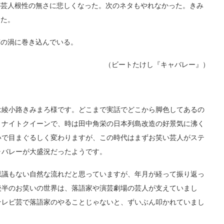
芸人根性の無さに悲しくなった。次のネタもやれなかった。きみ
った。
の渦に巻き込んでいる。
（ビートたけし『キャバレー』）
綾小路きみまろ様です。どこまで実話でどこから脚色してあるの
、ナイトクイーンで、時は田中角栄の日本列島改造の好景気に沸く
いで目まぐるしく変わりますが、この時代はまずお笑い芸人がステ
ャバレーが大盛況だったようです。
議もない自然な流れだと思っていますが、年月が経って振り返っ
後半のお笑いの世界は、落語家や演芸劇場の芸人が支えていまし
テレビ芸で落語家のやることじゃないと、ずいぶん叩かれていまし
。