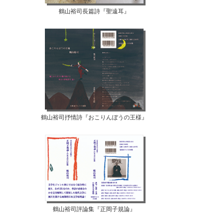
鶴山裕司長篇詩『聖遠耳』
鶴山裕司抒情詩『おこりんぼうの王様』
鶴山裕司評論集『正岡子規論』