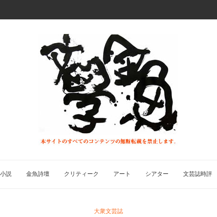
小説
金魚詩壇
クリティーク
アート
シアター
文芸誌時評
大衆文芸誌