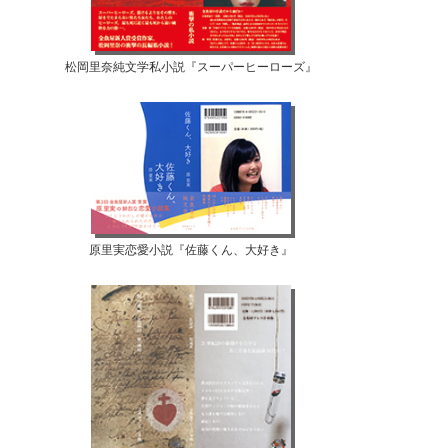
松岡里奈純文学私小説『スーパーヒーローズ』
原里実恋愛小説『佐藤くん、大好き』