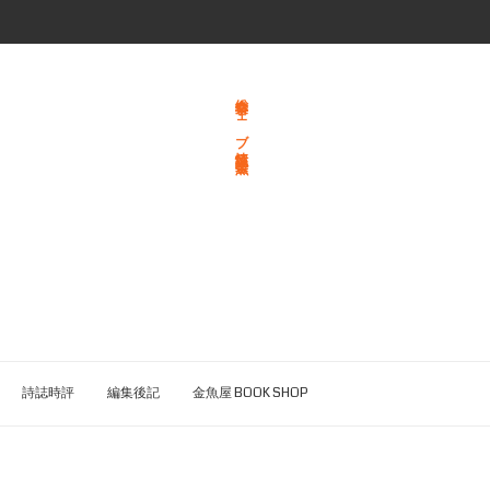
総合文学ウェブ情報誌 文学金魚
詩誌時評
編集後記
金魚屋 BOOK SHOP