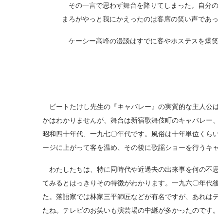
その一言で思わず舞台を降りてしまった。自分の
まろがやっと我にかえったのは客席の笑い声であ
ケーシー高峰の漫談はすでに客やホステスを爆笑
ビートたけし先生の『キャバレー』の実質的な主人公は
かはわかりませんが、舞台は新宿歌舞伎町のキャバレー
昭和四十年代、一九七〇年代です。風俗は十年単位くら
ージに上がって客を温め、その後に歌謡ショーを行うキ
わたしたちは、特に同時代や近過去の出来事を何の不思
てみるとはっきりその特徴がわかります。一九六〇年代
た。落語家では林家三平師匠などが有名ですが、あれは
たね。テレビのお笑いも演芸場の中継が多かったのです