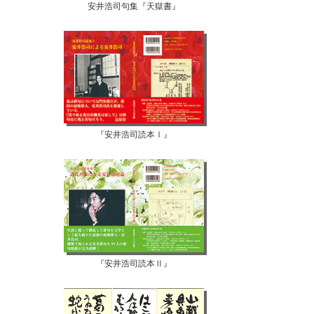
安井浩司句集『天獄書』
『安井浩司読本Ⅰ』
『安井浩司読本Ⅱ』