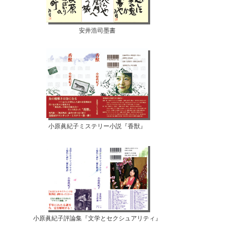
安井浩司墨書
小原眞紀子ミステリー小説『香獣』
小原眞紀子評論集『文学とセクシュアリティ』