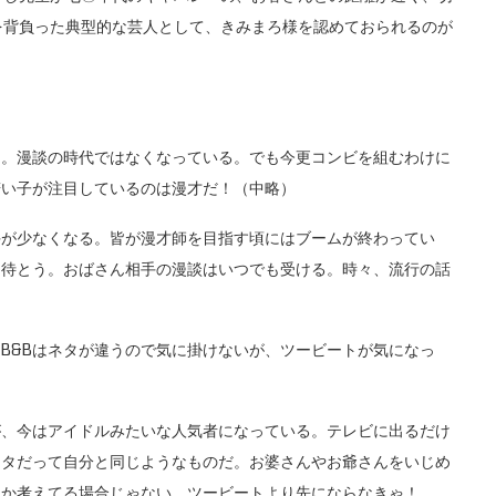
を背負った典型的な芸人として、きみまろ様を認めておられるのが
。漫談の時代ではなくなっている。でも今更コンビを組むわけに
若い子が注目しているのは漫才だ！（中略）
が少なくなる。皆が漫才師を目指す頃にはブームが終わってい
を待とう。おばさん相手の漫談はいつでも受ける。時々、流行の話
B&Bはネタが違うので気に掛けないが、ツービートが気になっ
、今はアイドルみたいな人気者になっている。テレビに出るだけ
ネタだって自分と同じようなものだ。お婆さんやお爺さんをいじめ
とか考えてる場合じゃない、ツービートより先にならなきゃ！