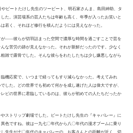
号やビートたけし先生のツービート、明石家さんま、島田紳助、タ
ました。演芸場系の芸人たちは年齢も高く、年季が入ったお笑いと
ちは若く、それほど修行を積んだようには見えなかった。
が――彼らが切羽詰まった空間で濃厚な時間を過ごすことで芸を
そんな苦労の跡が見えなかった。それが新鮮だったのです。少なく
も粗雑で露骨でした。そんな彼らをわたしたちは少し嫌悪しながら
臨機応変で、いつまで経ってもすり減らなかった。考えてみれ
いでした。どの世界でも初めて何かを成し遂げた人は偉大ですが、
テレビの世界に君臨しているのは、彼らが初めての人たちだったか
やストリップ劇場でした。ビートたけし先生の『キャバレー』に
と異色ですね。彼は一九七〇年代から八〇年代の漫才ブームに乗り
けし先生が七〇年代のキャバレーの、お客さんとの距離が近く、切