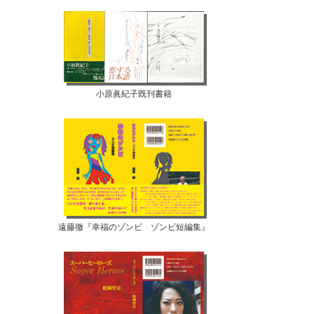
小原眞紀子既刊書籍
遠藤徹『幸福のゾンビ ゾンビ短編集』