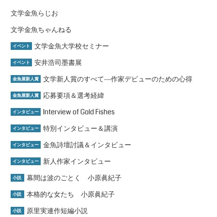
文学金魚らじお
文学金魚ちゃんねる
文学金魚大学校セミナー
イベント
安井浩司墨書展
イベント
文学新人賞のすべて―作家デビューのための心得
金魚屋新人賞
応募要項＆選考経緯
金魚屋新人賞
Interview of Gold Fishes
インタビュー
特別インタビュー＆講演
インタビュー
金魚詩壇討議＆インタビュー
インタビュー
新人作家インタビュー
インタビュー
幕間は波のごとく 小原眞紀子
小説
本格的な女たち 小原眞紀子
小説
原里実連作短編小説
小説