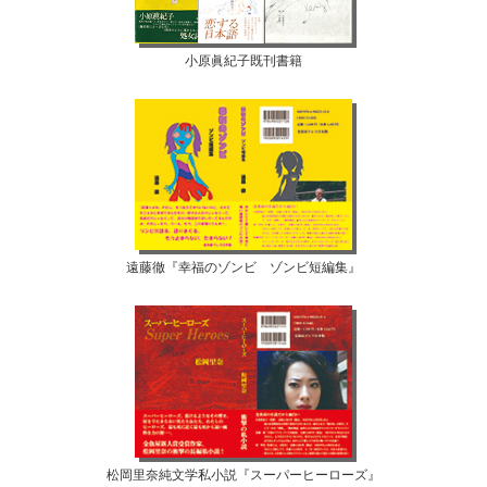
小原眞紀子既刊書籍
遠藤徹『幸福のゾンビ ゾンビ短編集』
松岡里奈純文学私小説『スーパーヒーローズ』