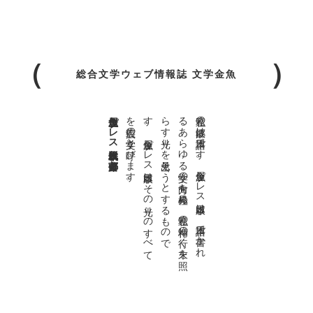
総合文学ウェブ情報誌 文学金魚
金魚屋プレス日本版代表 齋藤都
。
私達の
故郷は
日本語で
す
。
金魚屋プ
レ
ス
日本版は
、
日本語で
書か
れ
る
あ
ら
ゆ
る
文学の
方向を
見極め
、
私達の
精神の
行く
末を
照
ら
す
光り
を
見出そ
う
と
す
る
も
の
で
す
。
金魚屋プ
レ
ス
日本版は
そ
の
光り
の
す
べ
て
を
広義の
文学と
呼び
ま
す