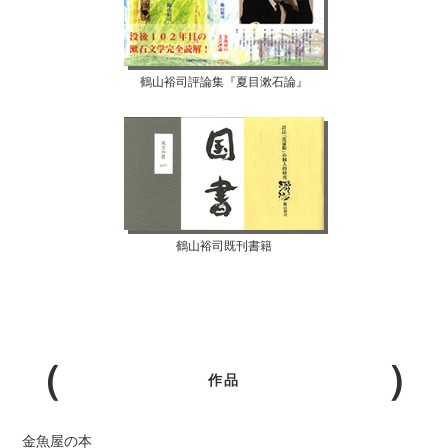
鶴山裕司評論集『夏目漱石論』
鶴山裕司既刊書籍
作品
金魚屋の本