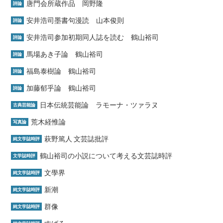
唐門会所蔵作品 岡野隆
詩論
安井浩司墨書句漫読 山本俊則
詩論
安井浩司参加初期同人誌を読む 鶴山裕司
詩論
馬場あき子論 鶴山裕司
詩論
福島泰樹論 鶴山裕司
詩論
加藤郁乎論 鶴山裕司
詩論
日本伝統芸能論 ラモーナ・ツァラヌ
古典芸能論
荒木経惟論
写真論
萩野篤人 文芸誌批評
純文学誌時評
鶴山裕司の小説について考える文芸誌時評
文学誌時評
文學界
純文学誌時評
新潮
純文学誌時評
群像
純文学誌時評