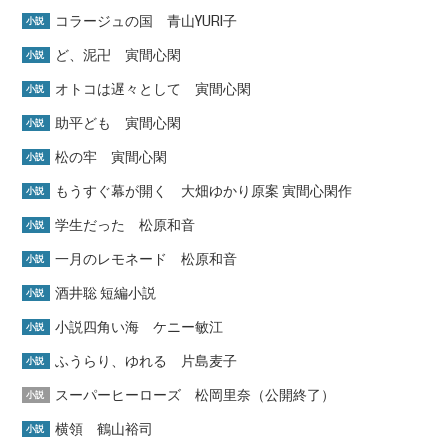
コラージュの国 青山YURI子
小説
ど、泥卍 寅間心閑
小説
オトコは遅々として 寅間心閑
小説
助平ども 寅間心閑
小説
松の牢 寅間心閑
小説
もうすぐ幕が開く 大畑ゆかり原案 寅間心閑作
小説
学生だった 松原和音
小説
一月のレモネード 松原和音
小説
酒井聡 短編小説
小説
小説四角い海 ケニー敏江
小説
ふうらり、ゆれる 片島麦子
小説
スーパーヒーローズ 松岡里奈（公開終了）
小説
横領 鶴山裕司
小説