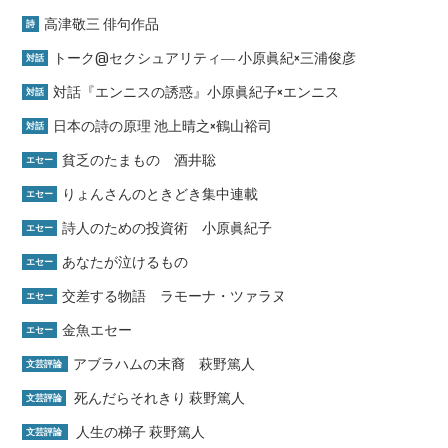
高津敬三 俳句作品
詩
トーク@セクシュアリティ― 小原眞紀×三浦俊彦
対話
対話『エンニスの誘惑』小原眞紀子×エンニス
対話
日本の詩の原理 池上晴之×鶴山裕司
対話
貧乏のたまもの 酒井聡
エセー
りょんさんのときどき集中連載
エセー
詩人のための投資術 小原眞紀子
エセー
あなたが泣けるもの
エセー
交差する物語 ラモーナ・ツァラヌ
エセー
金魚エセー
エセー
アブラハムの末裔 萩野篤人
文芸評論
死んだらそれきり 萩野篤人
文芸評論
人生の梯子 萩野篤人
文芸評論