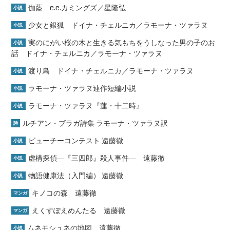
伽藍 e.e.カミングズ／星隆弘
小説
少女と銀狐 ドイナ・チェルニカ／ラモーナ・ツァラヌ
小説
実のにがい桜の木と生きる気もちをうしなった男の子のお
小説
話 ドイナ・チェルニカ／ラモーナ・ツァラヌ
渡り鳥 ドイナ・チェルニカ／ラモーナ・ツァラヌ
小説
ラモーナ・ツァラヌ連作短編小説
小説
ラモーナ・ツァラヌ『蓮・十二時』
小説
ルチアン・ブラガ詩集 ラモーナ・ツァラヌ訳
詩
ビューチーコンテスト 遠藤徹
小説
虚構探偵―『三四郎』殺人事件― 遠藤徹
小説
物語健康法（入門編） 遠藤徹
小説
キノコの森 遠藤徹
マンガ
えくすぽえめんたる 遠藤徹
マンガ
ムネモシュネの地図 遠藤徹
小説