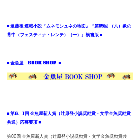
■
遠藤徹
連載小説『ムネモシュネの地図』『第15
回
（六）象の
背中（フェスティナ・レンテ）（一）』横書版 ■
■ 金魚屋 BOOK SHOP ■
■
第6、7
回
金魚屋新人賞（辻原登小説奨励賞・文学金魚奨励賞
共通）応募要項
■
第06回 金魚屋新人賞（辻原登小説奨励賞・文学金魚奨励賞共