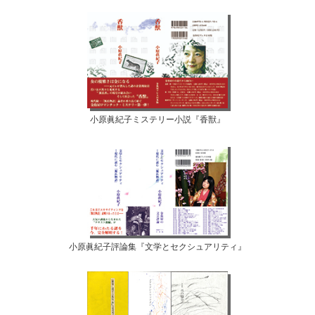
小原眞紀子ミステリー小説『香獣』
小原眞紀子評論集『文学とセクシュアリティ』