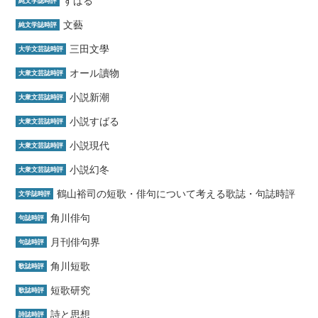
すばる
純文学誌時評
文藝
純文学誌時評
三田文學
大学文芸誌時評
オール讀物
大衆文芸誌時評
小説新潮
大衆文芸誌時評
小説すばる
大衆文芸誌時評
小説現代
大衆文芸誌時評
小説幻冬
大衆文芸誌時評
鶴山裕司の短歌・俳句について考える歌誌・句誌時評
文学誌時評
角川俳句
句誌時評
月刊俳句界
句誌時評
角川短歌
歌誌時評
短歌研究
歌誌時評
詩と思想
詩誌時評