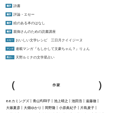
詩書
書評
評論・エセー
書評
絵のある本のはなし
書評
親御さんのための読書講座
書評
おいしい文学レシピ 三日月クイイジーヌ
エセー
連載マンガ『もしかして文豪ちゃん？』りょん
マンガ
天野ルミナの文学星占い
星占い
作家
e.e.カミングズ
青山YURI子
池上晴之
池田浩
遠藤徹
大篠夏彦
大畑ゆかり
岡野隆
小原眞紀子
片島麦子