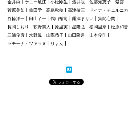
金井純
ケニー敏江
小松剛生
酒井聡
佐藤知恵子
紫雲
菅原美架
仙田学
高島秋穂
高津敬三
ドイナ・チェルニカ
谷輪洋一
田山了一
鶴山裕司
露津まりい
寅間心閑
長岡しおり
萩野篤人
原里実
星隆弘
松岡里奈
松原和音
三浦俊彦
水野翼
山際恭子
山田隆道
山本俊則
ラモーナ・ツァラヌ
りょん