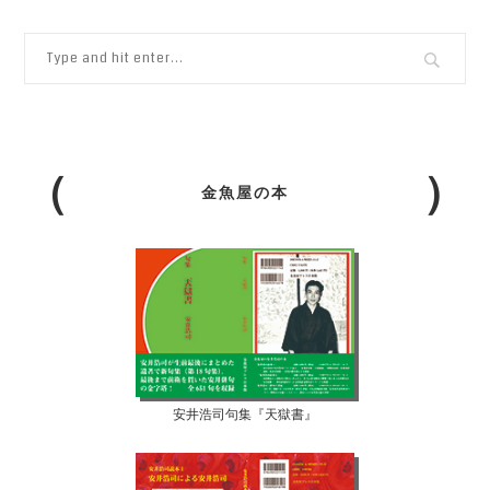
金魚屋の本
安井浩司句集『天獄書』