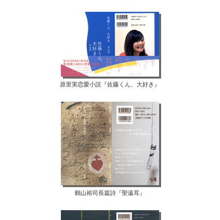
原里実恋愛小説『佐藤くん、大好き』
鶴山裕司長篇詩『聖遠耳』