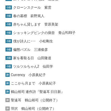
クローンスクール 紫雲
小説
春の墓標 萩野篤人
小説
赤ちゃん貸します 菅原美架
小説
ショッキングピンクの痰壺 青山YURI子
小説
僕が詩人に･･･ 小松剛生
小説
偏態パズル 三浦俊彦
小説
家を看取る日 山田隆道
小説
ツルツルちゃん2 仙田学
小説
Currency 小原眞紀子
詩
ここから月まで 小原眞紀子
詩
鶴山裕司 連作詩『聖遠耳 日日新』
詩
聖遠耳 鶴山裕司（公開終了）
詩
羽沢 鶴山裕司（公開終了）
詩