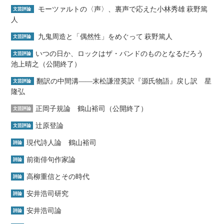
モーツァルトの〈声〉、裏声で応えた小林秀雄 萩野篤
文芸評論
人
九鬼周造と「偶然性」をめぐって 萩野篤人
文芸評論
いつの日か、ロックはザ・バンドのものとなるだろう
文芸評論
池上晴之（公開終了）
翻訳の中間溝――末松謙澄英訳『源氏物語』戻し訳 星
文芸評論
隆弘
正岡子規論 鶴山裕司（公開終了）
文芸評論
辻原登論
文芸評論
現代詩人論 鶴山裕司
詩論
前衛俳句作家論
詩論
高柳重信とその時代
詩論
安井浩司研究
詩論
安井浩司論
詩論