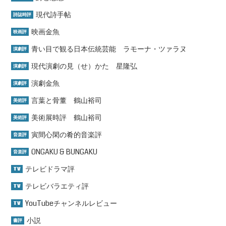
現代詩手帖
詩誌時評
映画金魚
映画評
青い目で観る日本伝統芸能 ラモーナ・ツァラヌ
演劇評
現代演劇の見（せ）かた 星隆弘
演劇評
演劇金魚
演劇評
言葉と骨董 鶴山裕司
美術評
美術展時評 鶴山裕司
美術評
寅間心閑の肴的音楽評
音楽評
ONGAKU & BUNGAKU
音楽評
テレビドラマ評
TV
テレビバラエティ評
TV
YouTubeチャンネルレビュー
TV
小説
書評