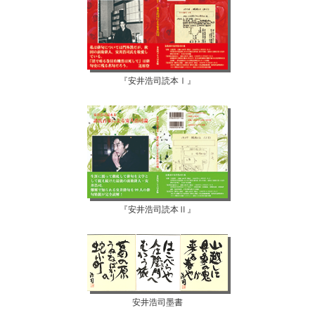
『安井浩司読本Ⅰ』
『安井浩司読本Ⅱ』
安井浩司墨書