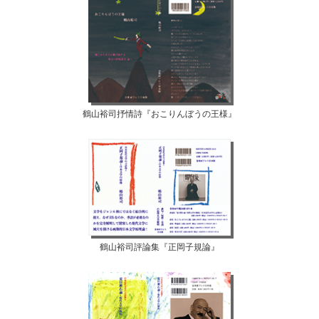
鶴山裕司抒情詩『おこりんぼうの王様』
鶴山裕司評論集『正岡子規論』