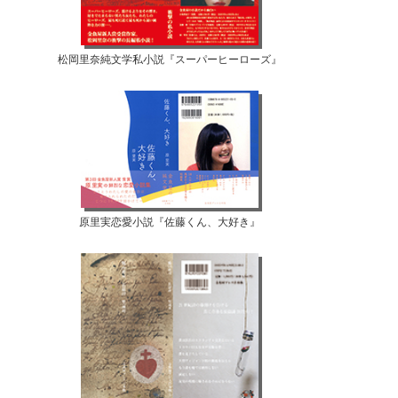
松岡里奈純文学私小説『スーパーヒーローズ』
原里実恋愛小説『佐藤くん、大好き』