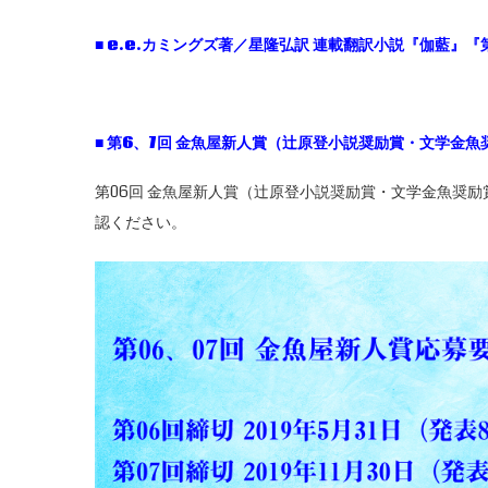
■ e.e.
カミングズ著／星隆弘訳
連載翻訳小説『伽藍』『
■
第6、7
回
金魚屋新人賞（辻原登小説奨励賞・文学金魚
第06回 金魚屋新人賞（辻原登小説奨励賞・文学金魚奨
認ください。