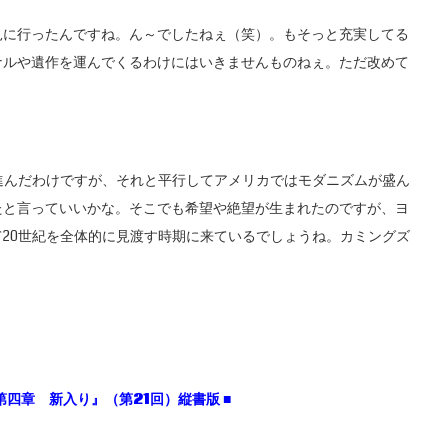
見に行ったんですね。ん～でしたねぇ（笑）。もそっと充実してる
ナルや遺作を運んでくるわけにはいきませんものねぇ。ただ改めて
進んだわけですが、それと平行してアメリカではモダニズムが盛ん
たと言っていいかな。そこでも希望や絶望が生まれたのですが、ヨ
20世紀を全体的に見渡す時期に来ているでしょうね。カミングズ
第四章 新入り』（第21
回）縦書版 ■