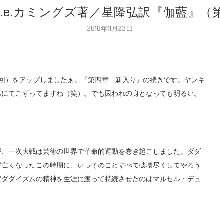
 e.e.カミングズ著／星隆弘訳『伽藍』
2018年11月23日
第21回）をアップしましたぁ。『第四章 新入り』の続きです。ヤンキ
パにてこずってますね（笑）。でも囚われの身となっても明るい。
が、一次大戦は芸術の世界で革命的運動を巻き起こしました。ダダ
が亡くなったこの時期に、いっそのことすべて破壊尽くしてやろう
だダダイズムの精神を生涯に渡って持続させたのはマルセル・デュ