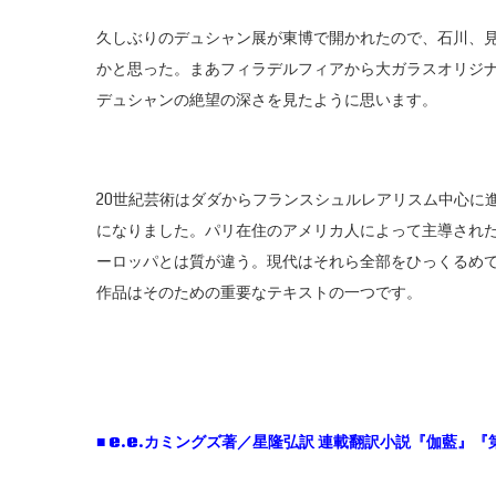
久しぶりのデュシャン展が東博で開かれたので、石川、
かと思った。まあフィラデルフィアから大ガラスオリジ
デュシャンの絶望の深さを見たように思います。
20世紀芸術はダダからフランスシュルレアリスム中心に
になりました。パリ在住のアメリカ人によって主導され
ーロッパとは質が違う。現代はそれら全部をひっくるめて
作品はそのための重要なテキストの一つです。
■ e.e.
カミングズ著／星隆弘訳
連載翻訳小説『伽藍』『