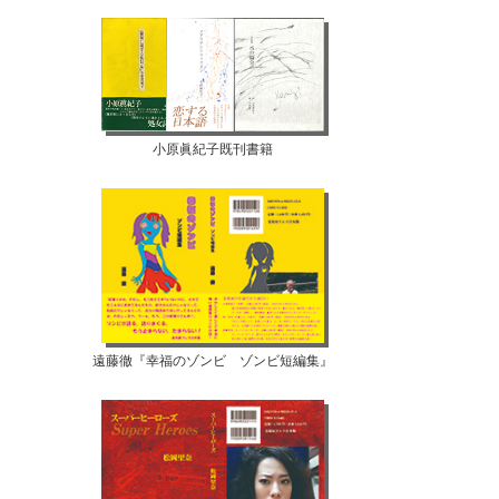
小原眞紀子既刊書籍
遠藤徹『幸福のゾンビ ゾンビ短編集』