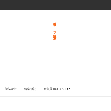
総合文学ウェブ情報誌 文学金魚
詩誌時評
編集後記
金魚屋 BOOK SHOP