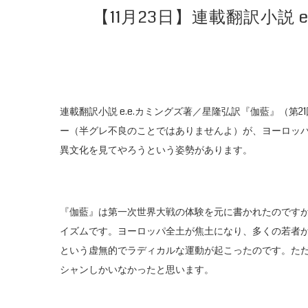
【11月23日】連載翻訳小説
連載翻訳小説 e.e.カミングズ著／星隆弘訳『伽藍』（
ー（半グレ不良のことではありませんよ）が、ヨーロッ
異文化を見てやろうという姿勢があります。
『伽藍』は第一次世界大戦の体験を元に書かれたのです
イズムです。ヨーロッパ全土が焦土になり、多くの若者
という虚無的でラディカルな運動が起こったのです。た
シャンしかいなかったと思います。