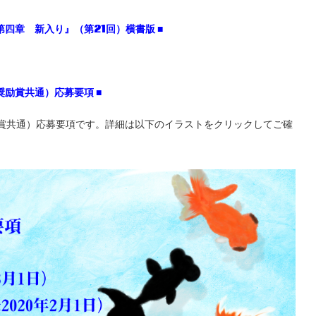
第四章 新入り』（第21
回）横書版 ■
奨励賞共通）応募要項
■
励賞共通）応募要項です。詳細は以下のイラストをクリックしてご確