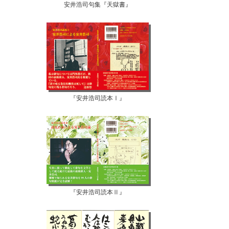
安井浩司句集『天獄書』
『安井浩司読本Ⅰ』
『安井浩司読本Ⅱ』