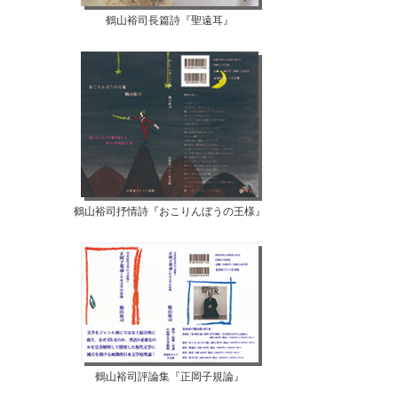
鶴山裕司長篇詩『聖遠耳』
鶴山裕司抒情詩『おこりんぼうの王様』
鶴山裕司評論集『正岡子規論』