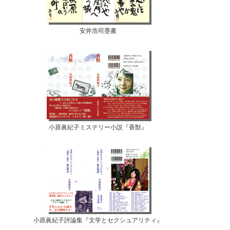
安井浩司墨書
小原眞紀子ミステリー小説『香獣』
小原眞紀子評論集『文学とセクシュアリティ』