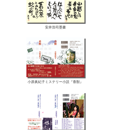
安井浩司墨書
小原眞紀子ミステリー小説『香獣』