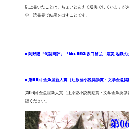
以上書いたことは、ちょいとあえて逆撫でしていますが
学・読書界で結果を出すことです。
■
岡野隆『句誌時評』『No.093
坂口昌弘「震災
地獄の
■
第06
回
金魚屋新人賞（辻原登小説奨励賞・文学金魚奨
第06回 金魚屋新人賞（辻原登小説奨励賞・文学金魚奨
認ください。