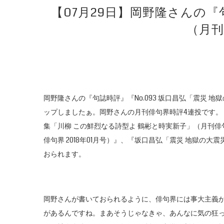
【07月29日】岡野隆さんの『
（月刊
岡野隆さんの『句誌時評』『No.093 坂口昌弘「震災 地
ップしましたぁ。岡野さんの月刊俳句界時評4連投です。『
集「川柳 この鮮烈なる詩型よ 鶴彬と時実新子」（月刊俳句
俳句界 2018年01月号）』、『坂口昌弘「震災 地獄の大
おられます。
岡野さんが書いておられるように、俳句界には事大主義
があるんですね。まあそうじゃなきゃ、あんなに気の狂