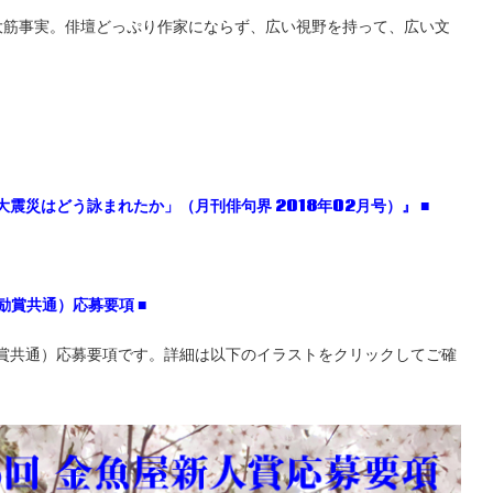
大筋事実。俳壇どっぷり作家にならず、広い視野を持って、広い文
大震災はどう詠まれたか」（月刊俳句界 2018
年02
月号）』 ■
励賞共通）応募要項
■
励賞共通）応募要項です。詳細は以下のイラストをクリックしてご確