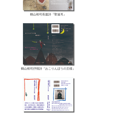
鶴山裕司長篇詩『聖遠耳』
鶴山裕司抒情詩『おこりんぼうの王様』