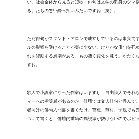
い。社会全体から見ると短歌・俳句は文学の刺身のツマ
る。たちの悪い酔っ払いみたいですね（笑）。
ただ俳句がスタンド・アロンで成立しているのは事実で
ルの影響を受けることが実に少ない。けりかな俳句を死
れを奨励する風潮がある。もの凄く変化を嫌う。かたく
すね。
歌人で小説家になった作家はいますし、自由詩人でそれ
ィーへの劣等感があるのか、俳壇では文人俳句と呼んで
者向けの俳句入門書を書くだけ。芭蕉、蕪村、子規でも
ついて書くと、俳壇的重箱の隅視線が抜けないのでポピ