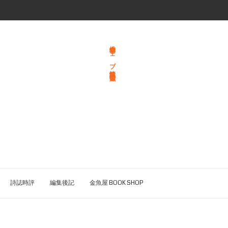
総合文学ウェブ情報誌 文学金魚
詩誌時評
編集後記
金魚屋 BOOK SHOP