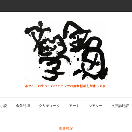
小説
金魚詩壇
クリティーク
アート
シアター
文芸誌時評
編集後記