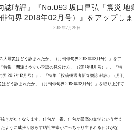
句誌時評』『No.093 坂口昌弘「震災
俳句界 2018年02月号）』をアップし
2018年7月29日
獄の大震災はどう詠まれたか」（月刊俳句界 2018年02月号）』をア
特集「間違えやすい季語の見分け方」（2017年11月号）』、『特
界 2017年12月号）』、『特集「投稿欄選者新春競詠 雑詠」（月刊
震災はどう詠まれたか」（月刊俳句界 2018年02月号）』を取り上げて
が抜きがたくなります。俳句が一番、俳句が最高の文学という考え
ったように威張り散らす結社主宰がごっちゃり生まれるわけがな