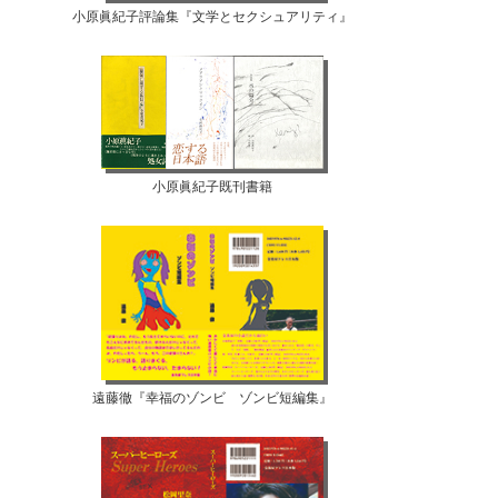
小原眞紀子評論集『文学とセクシュアリティ』
小原眞紀子既刊書籍
遠藤徹『幸福のゾンビ ゾンビ短編集』