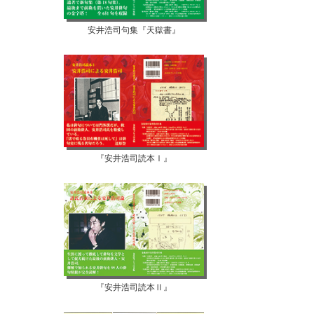
安井浩司句集『天獄書』
『安井浩司読本Ⅰ』
『安井浩司読本Ⅱ』