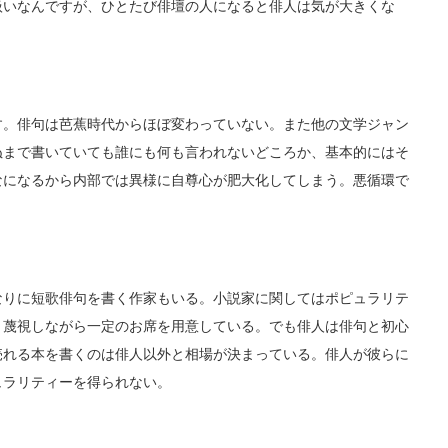
扱いなんですが、ひとたび俳壇の人になると俳人は気が大きくな
す。俳句は芭蕉時代からほぼ変わっていない。また他の文学ジャン
ぬまで書いていても誰にも何も言われないどころか、基本的にはそ
なになるから内部では異様に自尊心が肥大化してしまう。悪循環で
なりに短歌俳句を書く作家もいる。小説家に関してはポピュラリテ
、蔑視しながら一定のお席を用意している。でも俳人は俳句と初心
売れる本を書くのは俳人以外と相場が決まっている。俳人が彼らに
ュラリティーを得られない。