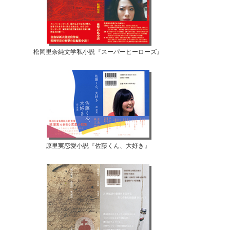
松岡里奈純文学私小説『スーパーヒーローズ』
原里実恋愛小説『佐藤くん、大好き』