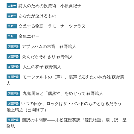
詩人のための投資術 小原眞紀子
エセー
あなたが泣けるもの
エセー
交差する物語 ラモーナ・ツァラヌ
エセー
金魚エセー
エセー
アブラハムの末裔 萩野篤人
文芸評論
死んだらそれきり 萩野篤人
文芸評論
人生の梯子 萩野篤人
文芸評論
モーツァルトの〈声〉、裏声で応えた小林秀雄 萩野篤
文芸評論
人
九鬼周造と「偶然性」をめぐって 萩野篤人
文芸評論
いつの日か、ロックはザ・バンドのものとなるだろう
文芸評論
池上晴之（公開終了）
翻訳の中間溝――末松謙澄英訳『源氏物語』戻し訳 星
文芸評論
隆弘