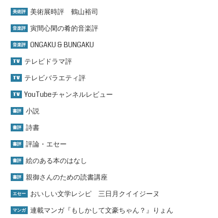
美術展時評 鶴山裕司
美術評
寅間心閑の肴的音楽評
音楽評
ONGAKU & BUNGAKU
音楽評
テレビドラマ評
TV
テレビバラエティ評
TV
YouTubeチャンネルレビュー
TV
小説
書評
詩書
書評
評論・エセー
書評
絵のある本のはなし
書評
親御さんのための読書講座
書評
おいしい文学レシピ 三日月クイイジーヌ
エセー
連載マンガ『もしかして文豪ちゃん？』りょん
マンガ