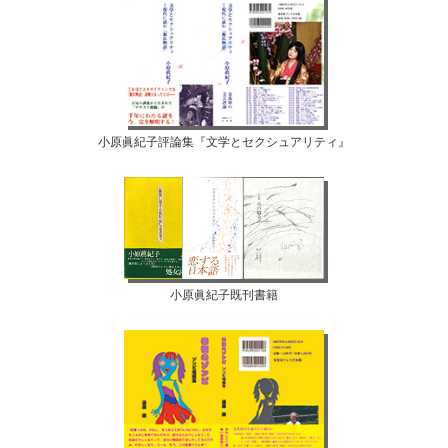
小原眞紀子評論集『文学とセクシュアリティ』
小原眞紀子既刊書籍