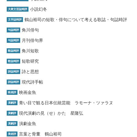
小説幻冬
大衆文芸誌時評
鶴山裕司の短歌・俳句について考える歌誌・句誌時評
文学誌時評
角川俳句
句誌時評
月刊俳句界
句誌時評
角川短歌
歌誌時評
短歌研究
歌誌時評
詩と思想
詩誌時評
現代詩手帖
詩誌時評
映画金魚
映画評
青い目で観る日本伝統芸能 ラモーナ・ツァラヌ
演劇評
現代演劇の見（せ）かた 星隆弘
演劇評
演劇金魚
演劇評
言葉と骨董 鶴山裕司
美術評