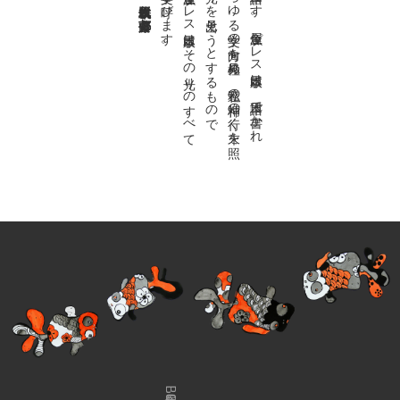
。
私達の
故郷は
日本語で
す
。
金魚屋プ
レ
ス
日本版は
、
日本語で
書か
れ
る
あ
ら
ゆ
る
文学の
方向を
見極め
、
私達の
精神の
行く
末を
照
ら
す
光り
を
見出そ
う
と
す
る
も
の
で
す
。
金魚屋プ
レ
ス
日本版は
そ
の
光り
の
す
べ
て
を
広義の
文学と
呼び
ま
す