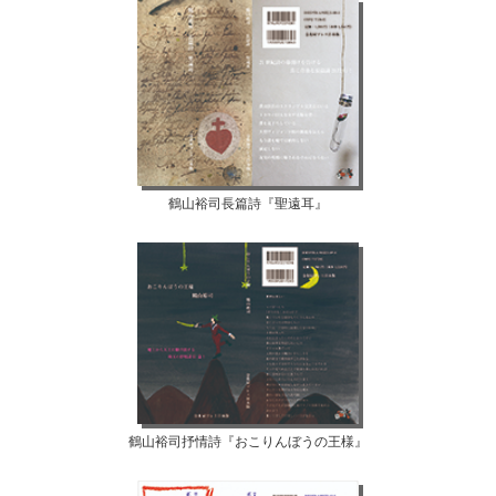
鶴山裕司長篇詩『聖遠耳』
鶴山裕司抒情詩『おこりんぼうの王様』