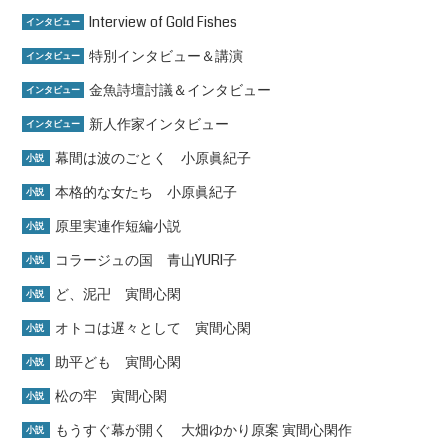
Interview of Gold Fishes
インタビュー
特別インタビュー＆講演
インタビュー
金魚詩壇討議＆インタビュー
インタビュー
新人作家インタビュー
インタビュー
幕間は波のごとく 小原眞紀子
小説
本格的な女たち 小原眞紀子
小説
原里実連作短編小説
小説
コラージュの国 青山YURI子
小説
ど、泥卍 寅間心閑
小説
オトコは遅々として 寅間心閑
小説
助平ども 寅間心閑
小説
松の牢 寅間心閑
小説
もうすぐ幕が開く 大畑ゆかり原案 寅間心閑作
小説