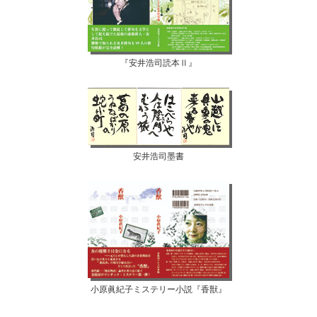
『安井浩司読本Ⅱ』
安井浩司墨書
小原眞紀子ミステリー小説『香獣』