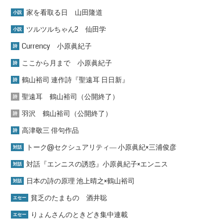
家を看取る日 山田隆道
小説
ツルツルちゃん2 仙田学
小説
Currency 小原眞紀子
詩
ここから月まで 小原眞紀子
詩
鶴山裕司 連作詩『聖遠耳 日日新』
詩
聖遠耳 鶴山裕司（公開終了）
詩
羽沢 鶴山裕司（公開終了）
詩
高津敬三 俳句作品
詩
トーク@セクシュアリティ― 小原眞紀×三浦俊彦
対話
対話『エンニスの誘惑』小原眞紀子×エンニス
対話
日本の詩の原理 池上晴之×鶴山裕司
対話
貧乏のたまもの 酒井聡
エセー
りょんさんのときどき集中連載
エセー