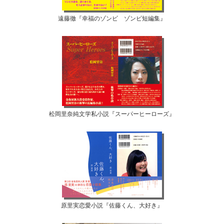
遠藤徹『幸福のゾンビ ゾンビ短編集』
松岡里奈純文学私小説『スーパーヒーローズ』
原里実恋愛小説『佐藤くん、大好き』