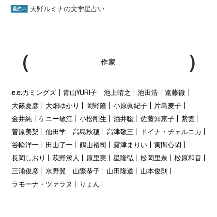
天野ルミナの文学星占い
星占い
作家
e.e.カミングズ
青山YURI子
池上晴之
池田浩
遠藤徹
大篠夏彦
大畑ゆかり
岡野隆
小原眞紀子
片島麦子
金井純
ケニー敏江
小松剛生
酒井聡
佐藤知恵子
紫雲
菅原美架
仙田学
高島秋穂
高津敬三
ドイナ・チェルニカ
谷輪洋一
田山了一
鶴山裕司
露津まりい
寅間心閑
長岡しおり
萩野篤人
原里実
星隆弘
松岡里奈
松原和音
三浦俊彦
水野翼
山際恭子
山田隆道
山本俊則
ラモーナ・ツァラヌ
りょん