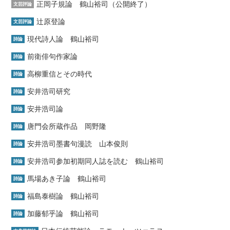
正岡子規論 鶴山裕司（公開終了）
文芸評論
辻原登論
文芸評論
現代詩人論 鶴山裕司
詩論
前衛俳句作家論
詩論
高柳重信とその時代
詩論
安井浩司研究
詩論
安井浩司論
詩論
唐門会所蔵作品 岡野隆
詩論
安井浩司墨書句漫読 山本俊則
詩論
安井浩司参加初期同人誌を読む 鶴山裕司
詩論
馬場あき子論 鶴山裕司
詩論
福島泰樹論 鶴山裕司
詩論
加藤郁乎論 鶴山裕司
詩論