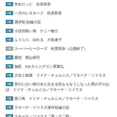
学生だった 松原和音
小説
一月のレモネード 松原和音
小説
酒井聡 短編小説
小説
小説四角い海 ケニー敏江
小説
ふうらり、ゆれる 片島麦子
小説
スーパーヒーローズ 松岡里奈（公開終了）
小説
横領 鶴山裕司
小説
伽藍 e.e.カミングズ／星隆弘
小説
少女と銀狐 ドイナ・チェルニカ／ラモーナ・ツァラヌ
小説
実のにがい桜の木と生きる気もちをうしなった男の子のお
小説
話 ドイナ・チェルニカ／ラモーナ・ツァラヌ
渡り鳥 ドイナ・チェルニカ／ラモーナ・ツァラヌ
小説
ラモーナ・ツァラヌ連作短編小説
小説
ラモーナ・ツァラヌ『蓮・十二時』
小説