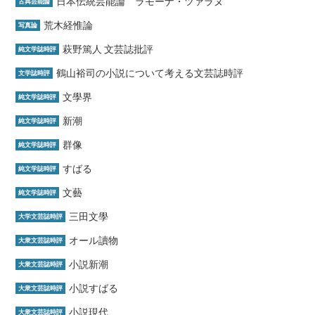
日本伝統芸能論 ラモーナ・ツァラヌ
古典芸能論
荒木経惟論
写真論
萩野篤人 文芸誌批評
純文学誌時評
鶴山裕司の小説について考える文芸誌時評
文学誌時評
文學界
純文学誌時評
新潮
純文学誌時評
群像
純文学誌時評
すばる
純文学誌時評
文藝
純文学誌時評
三田文學
大学文芸誌時評
オール讀物
大衆文芸誌時評
小説新潮
大衆文芸誌時評
小説すばる
大衆文芸誌時評
小説現代
大衆文芸誌時評