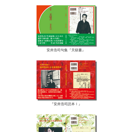
安井浩司句集『天獄書』
『安井浩司読本Ⅰ』