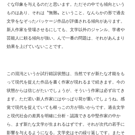
ぐな印象を与えるのだと思います。ただその中でも傾向という
ものはあり、それは〝無難〟ということ。なんらかの形で過去
文学をなぞったパッケージ作品が評価される傾向があります。
新人作家を登場させるにしても、文学以外のジャンル、学者や
芸能人に頼る傾向が強い。んで一番の問題は、それがあんまり
効果を上げていないことです。
この混沌というか試行錯誤状態は、当然ですが新たな才能をも
って現代を捉えた作品を書く作家が現れるまで続きます。今の
状態からは信じがたいでしょうが、そういう作家は必ず出てき
ます。ただ若い新人作家にはやっぱり荷が重いでしょうね。感
覚で現代を捉えていても根っこの方が弱いからです。過去文学
と現代社会の差異を明確に分析・認識できる中堅作家の中か
ら、まず新たな文学が生まれるはずです。それが次代の若手に
影響を与えるようになる。文学史はその繰り返しです。またそ