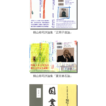
鶴山裕司評論集『正岡子規論』
鶴山裕司評論集『夏目漱石論』