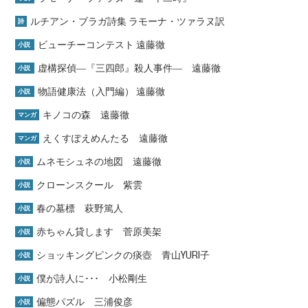
ルチアン・ブラガ詩集 ラモーナ・ツァラヌ訳
詩
ビューチーコンテスト 遠藤徹
小説
虚構探偵―『三四郎』殺人事件― 遠藤徹
小説
物語健康法（入門編） 遠藤徹
小説
キノコの森 遠藤徹
マンガ
えくすぽえめんたる 遠藤徹
マンガ
ムネモシュネの地図 遠藤徹
小説
クローンスクール 紫雲
小説
春の墓標 萩野篤人
小説
赤ちゃん貸します 菅原美架
小説
ショッキングピンクの痰壺 青山YURI子
小説
僕が詩人に･･･ 小松剛生
小説
偏態パズル 三浦俊彦
小説