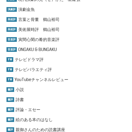
演劇金魚
演劇評
言葉と骨董 鶴山裕司
美術評
美術展時評 鶴山裕司
美術評
寅間心閑の肴的音楽評
音楽評
ONGAKU & BUNGAKU
音楽評
テレビドラマ評
TV
テレビバラエティ評
TV
YouTubeチャンネルレビュー
TV
小説
書評
詩書
書評
評論・エセー
書評
絵のある本のはなし
書評
親御さんのための読書講座
書評