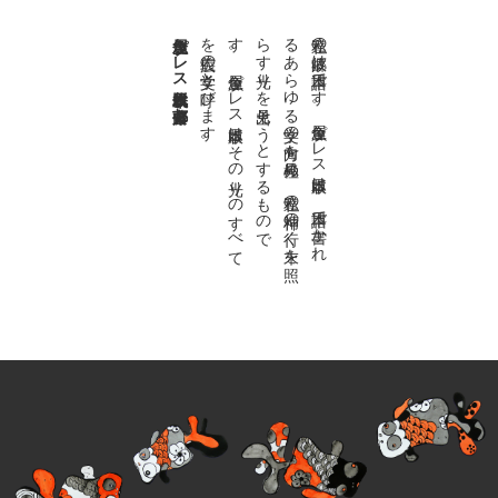
金魚屋プレス日本版代表 齋藤都
。
私達の
故郷は
日本語で
す
。
金魚屋プ
レ
ス
日本版は
、
日本語で
書か
れ
る
あ
ら
ゆ
る
文学の
方向を
見極め
、
私達の
精神の
行く
末を
照
ら
す
光り
を
見出そ
う
と
す
る
も
の
で
す
。
金魚屋プ
レ
ス
日本版は
そ
の
光り
の
す
べ
て
を
広義の
文学と
呼び
ま
す