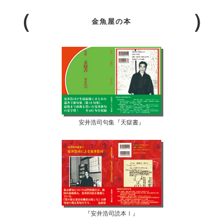
金魚屋の本
安井浩司句集『天獄書』
『安井浩司読本Ⅰ』