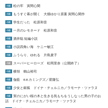
松の牢 寅間心閑
小説
もうすぐ幕が開く 大畑ゆかり原案 寅間心閑作
小説
学生だった 松原和音
小説
一月のレモネード 松原和音
小説
酒井聡 短編小説
小説
小説四角い海 ケニー敏江
小説
ふうらり、ゆれる 片島麦子
小説
スーパーヒーローズ 松岡里奈（公開終了）
小説
横領 鶴山裕司
小説
伽藍 e.e.カミングズ／星隆弘
小説
少女と銀狐 ドイナ・チェルニカ／ラモーナ・ツァラヌ
小説
実のにがい桜の木と生きる気もちをうしなった男の子のお
小説
話 ドイナ・チェルニカ／ラモーナ・ツァラヌ