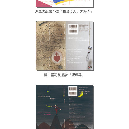
原里実恋愛小説『佐藤くん、大好き』
鶴山裕司長篇詩『聖遠耳』