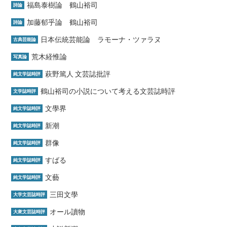
福島泰樹論 鶴山裕司
詩論
加藤郁乎論 鶴山裕司
詩論
日本伝統芸能論 ラモーナ・ツァラヌ
古典芸能論
荒木経惟論
写真論
萩野篤人 文芸誌批評
純文学誌時評
鶴山裕司の小説について考える文芸誌時評
文学誌時評
文學界
純文学誌時評
新潮
純文学誌時評
群像
純文学誌時評
すばる
純文学誌時評
文藝
純文学誌時評
三田文學
大学文芸誌時評
オール讀物
大衆文芸誌時評