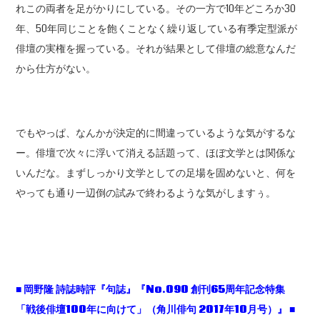
れこの両者を足がかりにしている。その一方で10年どころか30
年、50年同じことを飽くことなく繰り返している有季定型派が
俳壇の実権を握っている。それが結果として俳壇の総意なんだ
から仕方がない。
でもやっぱ、なんかが決定的に間違っているような気がするな
ー。俳壇で次々に浮いて消える話題って、ほぼ文学とは関係な
いんだな。まずしっかり文学としての足場を固めないと、何を
やっても通り一辺倒の試みで終わるような気がしますぅ。
■
岡野隆
詩誌時評『句誌』『No.090
創刊65
周年記念特集
「戦後俳壇100
年に向けて」（角川俳句 2017
年10
月号）』 ■