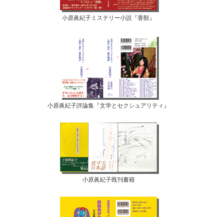
小原眞紀子ミステリー小説『香獣』
小原眞紀子評論集『文学とセクシュアリティ』
小原眞紀子既刊書籍