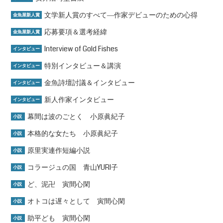
文学新人賞のすべて―作家デビューのための心得
金魚屋新人賞
応募要項＆選考経緯
金魚屋新人賞
Interview of Gold Fishes
インタビュー
特別インタビュー＆講演
インタビュー
金魚詩壇討議＆インタビュー
インタビュー
新人作家インタビュー
インタビュー
幕間は波のごとく 小原眞紀子
小説
本格的な女たち 小原眞紀子
小説
原里実連作短編小説
小説
コラージュの国 青山YURI子
小説
ど、泥卍 寅間心閑
小説
オトコは遅々として 寅間心閑
小説
助平ども 寅間心閑
小説