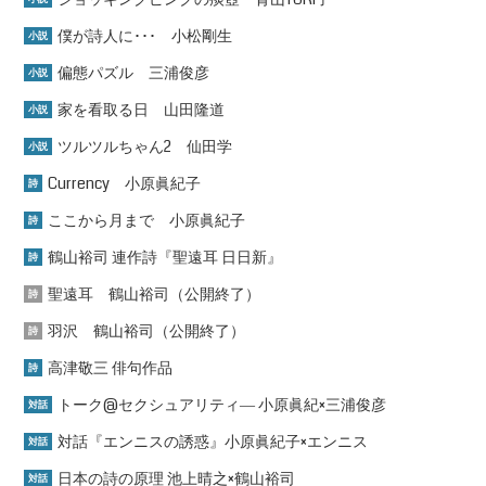
僕が詩人に･･･ 小松剛生
小説
偏態パズル 三浦俊彦
小説
家を看取る日 山田隆道
小説
ツルツルちゃん2 仙田学
小説
Currency 小原眞紀子
詩
ここから月まで 小原眞紀子
詩
鶴山裕司 連作詩『聖遠耳 日日新』
詩
聖遠耳 鶴山裕司（公開終了）
詩
羽沢 鶴山裕司（公開終了）
詩
高津敬三 俳句作品
詩
トーク@セクシュアリティ― 小原眞紀×三浦俊彦
対話
対話『エンニスの誘惑』小原眞紀子×エンニス
対話
日本の詩の原理 池上晴之×鶴山裕司
対話