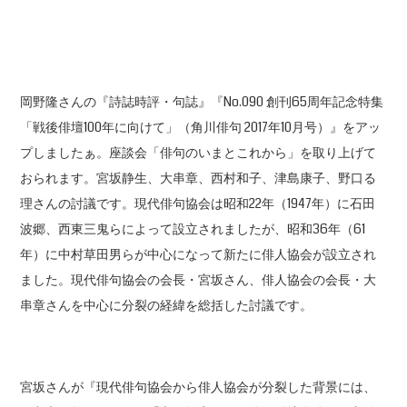
岡野隆さんの『詩誌時評・句誌』『No.090 創刊65周年記念特集
「戦後俳壇100年に向けて」（角川俳句 2017年10月号）』をアッ
プしましたぁ。座談会「俳句のいまとこれから」を取り上げて
おられます。宮坂静生、大串章、西村和子、津島康子、野口る
理さんの討議です。現代俳句協会は昭和22年（1947年）に石田
波郷、西東三鬼らによって設立されましたが、昭和36年（61
年）に中村草田男らが中心になって新たに俳人協会が設立され
ました。現代俳句協会の会長・宮坂さん、俳人協会の会長・大
串章さんを中心に分裂の経緯を総括した討議です。
宮坂さんが『現代俳句協会から俳人協会が分裂した背景には、