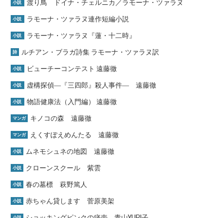
渡り鳥 ドイナ・チェルニカ／ラモーナ・ツァラヌ
小説
ラモーナ・ツァラヌ連作短編小説
小説
ラモーナ・ツァラヌ『蓮・十二時』
小説
ルチアン・ブラガ詩集 ラモーナ・ツァラヌ訳
詩
ビューチーコンテスト 遠藤徹
小説
虚構探偵―『三四郎』殺人事件― 遠藤徹
小説
物語健康法（入門編） 遠藤徹
小説
キノコの森 遠藤徹
マンガ
えくすぽえめんたる 遠藤徹
マンガ
ムネモシュネの地図 遠藤徹
小説
クローンスクール 紫雲
小説
春の墓標 萩野篤人
小説
赤ちゃん貸します 菅原美架
小説
ショッキングピンクの痰壺 青山YURI子
小説