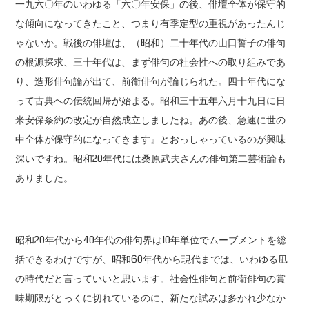
一九六〇年のいわゆる「六〇年安保」の後、俳壇全体が保守的
な傾向になってきたこと、つまり有季定型の重視があったんじ
ゃないか。戦後の俳壇は、（昭和）二十年代の山口誓子の俳句
の根源探求、三十年代は、まず俳句の社会性への取り組みであ
り、造形俳句論が出て、前衛俳句が論じられた。四十年代にな
って古典への伝統回帰が始まる。昭和三十五年六月十九日に日
米安保条約の改定が自然成立しましたね。あの後、急速に世の
中全体が保守的になってきます』とおっしゃっているのが興味
深いですね。昭和20年代には桑原武夫さんの俳句第二芸術論も
ありました。
昭和20年代から40年代の俳句界は10年単位でムーブメントを総
括できるわけですが、昭和60年代から現代までは、いわゆる凪
の時代だと言っていいと思います。社会性俳句と前衛俳句の賞
味期限がとっくに切れているのに、新たな試みは多かれ少なか