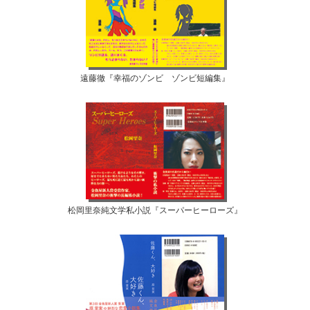
遠藤徹『幸福のゾンビ ゾンビ短編集』
松岡里奈純文学私小説『スーパーヒーローズ』