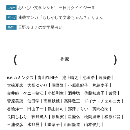
おいしい文学レシピ 三日月クイイジーヌ
エセー
連載マンガ『もしかして文豪ちゃん？』りょん
マンガ
天野ルミナの文学星占い
星占い
作家
e.e.カミングズ
青山YURI子
池上晴之
池田浩
遠藤徹
大篠夏彦
大畑ゆかり
岡野隆
小原眞紀子
片島麦子
金井純
ケニー敏江
小松剛生
酒井聡
佐藤知恵子
紫雲
菅原美架
仙田学
高島秋穂
高津敬三
ドイナ・チェルニカ
谷輪洋一
田山了一
鶴山裕司
露津まりい
寅間心閑
長岡しおり
萩野篤人
原里実
星隆弘
松岡里奈
松原和音
三浦俊彦
水野翼
山際恭子
山田隆道
山本俊則