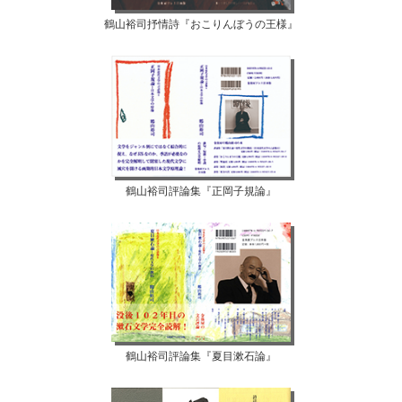
鶴山裕司抒情詩『おこりんぼうの王様』
鶴山裕司評論集『正岡子規論』
鶴山裕司評論集『夏目漱石論』