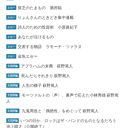
貧乏のたまもの 酒井聡
エセー
りょんさんのときどき集中連載
エセー
詩人のための投資術 小原眞紀子
エセー
あなたが泣けるもの
エセー
交差する物語 ラモーナ・ツァラヌ
エセー
金魚エセー
エセー
アブラハムの末裔 萩野篤人
文芸評論
死んだらそれきり 萩野篤人
文芸評論
人生の梯子 萩野篤人
文芸評論
モーツァルトの〈声〉、裏声で応えた小林秀雄 萩野篤
文芸評論
人
九鬼周造と「偶然性」をめぐって 萩野篤人
文芸評論
いつの日か、ロックはザ・バンドのものとなるだろう
文芸評論
池上晴之（公開終了）