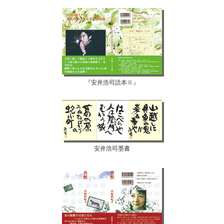
『安井浩司読本Ⅱ』
安井浩司墨書