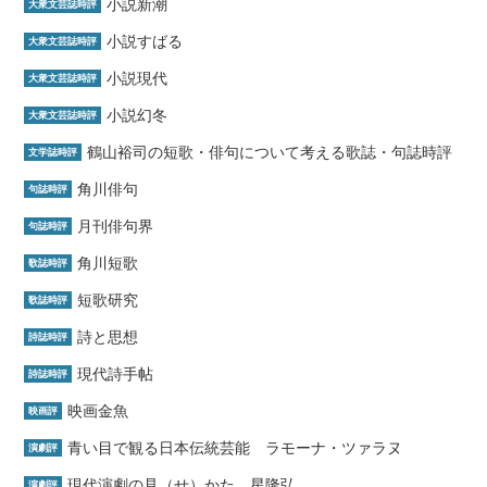
小説新潮
大衆文芸誌時評
小説すばる
大衆文芸誌時評
小説現代
大衆文芸誌時評
小説幻冬
大衆文芸誌時評
鶴山裕司の短歌・俳句について考える歌誌・句誌時評
文学誌時評
角川俳句
句誌時評
月刊俳句界
句誌時評
角川短歌
歌誌時評
短歌研究
歌誌時評
詩と思想
詩誌時評
現代詩手帖
詩誌時評
映画金魚
映画評
青い目で観る日本伝統芸能 ラモーナ・ツァラヌ
演劇評
現代演劇の見（せ）かた 星隆弘
演劇評