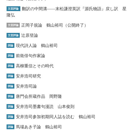
翻訳の中間溝――末松謙澄英訳『源氏物語』戻し訳 星
文芸評論
隆弘
正岡子規論 鶴山裕司（公開終了）
文芸評論
辻原登論
文芸評論
現代詩人論 鶴山裕司
詩論
前衛俳句作家論
詩論
高柳重信とその時代
詩論
安井浩司研究
詩論
安井浩司論
詩論
唐門会所蔵作品 岡野隆
詩論
安井浩司墨書句漫読 山本俊則
詩論
安井浩司参加初期同人誌を読む 鶴山裕司
詩論
馬場あき子論 鶴山裕司
詩論