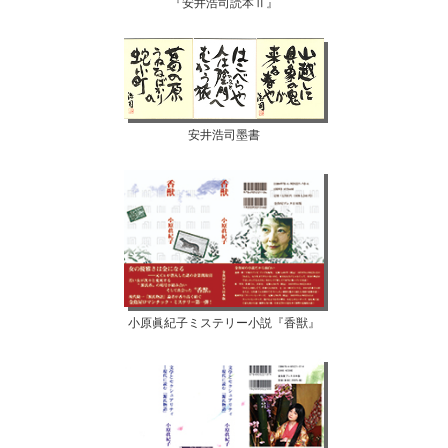
『安井浩司読本Ⅱ』
安井浩司墨書
小原眞紀子ミステリー小説『香獣』