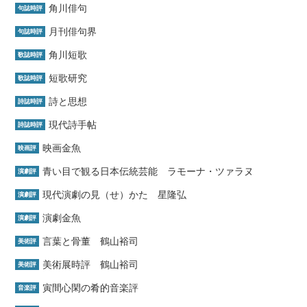
角川俳句
句誌時評
月刊俳句界
句誌時評
角川短歌
歌誌時評
短歌研究
歌誌時評
詩と思想
詩誌時評
現代詩手帖
詩誌時評
映画金魚
映画評
青い目で観る日本伝統芸能 ラモーナ・ツァラヌ
演劇評
現代演劇の見（せ）かた 星隆弘
演劇評
演劇金魚
演劇評
言葉と骨董 鶴山裕司
美術評
美術展時評 鶴山裕司
美術評
寅間心閑の肴的音楽評
音楽評