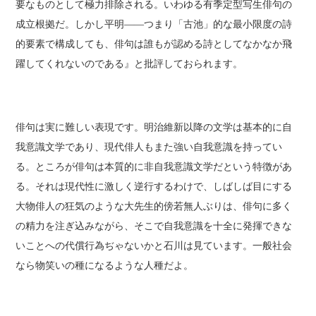
要なものとして極力排除される。いわゆる有季定型写生俳句の
成立根拠だ。しかし平明――つまり「古池」的な最小限度の詩
的要素で構成しても、俳句は誰もが認める詩としてなかなか飛
躍してくれないのである』と批評しておられます。
俳句は実に難しい表現です。明治維新以降の文学は基本的に自
我意識文学であり、現代俳人もまた強い自我意識を持ってい
る。ところが俳句は本質的に非自我意識文学だという特徴があ
る。それは現代性に激しく逆行するわけで、しばしば目にする
大物俳人の狂気のような大先生的傍若無人ぶりは、俳句に多く
の精力を注ぎ込みながら、そこで自我意識を十全に発揮できな
いことへの代償行為ぢゃないかと石川は見ています。一般社会
なら物笑いの種になるような人種だよ。