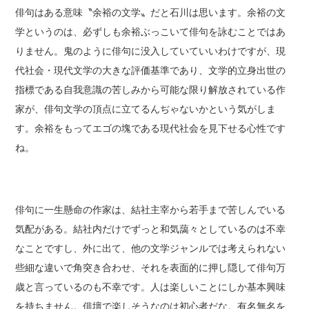
俳句はある意味〝余裕の文学〟だと石川は思います。余裕の文
学というのは、必ずしも余裕ぶっこいて俳句を詠むことではあ
りません。鬼のように俳句に没入していていいわけですが、現
代社会・現代文学の大きな評価基準であり、文学的立身出世の
指標である自我意識の苦しみから可能な限り解放されている作
家が、俳句文学の頂点に立てるんぢゃないかという気がしま
す。余裕をもってエゴの塊である現代社会を見下せる心性です
ね。
俳句に一生懸命の作家は、結社主宰から若手まで苦しんでいる
気配がある。結社内だけでずっと和気藹々としているのは不幸
なことですし、外に出て、他の文学ジャンルでは考えられない
些細な違いで角突き合わせ、それを表面的に押し隠して俳句万
歳と言っているのも不幸です。人は楽しいことにしか基本興味
を持ちません。俳壇で楽しそうなのは初心者だな。有名無名を