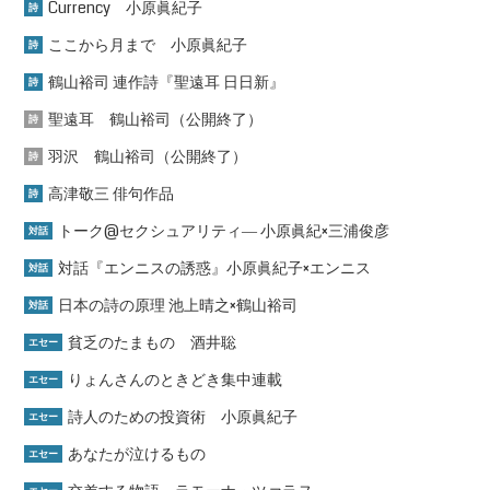
Currency 小原眞紀子
詩
ここから月まで 小原眞紀子
詩
鶴山裕司 連作詩『聖遠耳 日日新』
詩
聖遠耳 鶴山裕司（公開終了）
詩
羽沢 鶴山裕司（公開終了）
詩
高津敬三 俳句作品
詩
トーク@セクシュアリティ― 小原眞紀×三浦俊彦
対話
対話『エンニスの誘惑』小原眞紀子×エンニス
対話
日本の詩の原理 池上晴之×鶴山裕司
対話
貧乏のたまもの 酒井聡
エセー
りょんさんのときどき集中連載
エセー
詩人のための投資術 小原眞紀子
エセー
あなたが泣けるもの
エセー