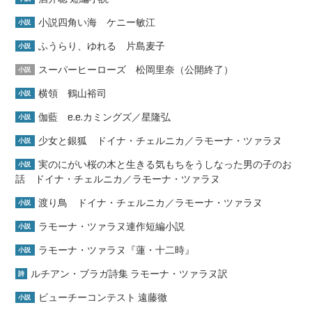
小説四角い海 ケニー敏江
小説
ふうらり、ゆれる 片島麦子
小説
スーパーヒーローズ 松岡里奈（公開終了）
小説
横領 鶴山裕司
小説
伽藍 e.e.カミングズ／星隆弘
小説
少女と銀狐 ドイナ・チェルニカ／ラモーナ・ツァラヌ
小説
実のにがい桜の木と生きる気もちをうしなった男の子のお
小説
話 ドイナ・チェルニカ／ラモーナ・ツァラヌ
渡り鳥 ドイナ・チェルニカ／ラモーナ・ツァラヌ
小説
ラモーナ・ツァラヌ連作短編小説
小説
ラモーナ・ツァラヌ『蓮・十二時』
小説
ルチアン・ブラガ詩集 ラモーナ・ツァラヌ訳
詩
ビューチーコンテスト 遠藤徹
小説