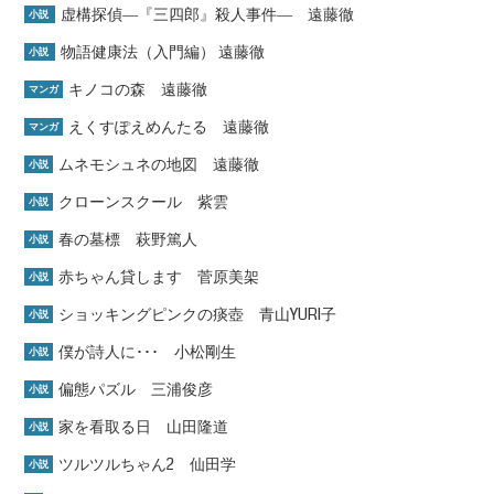
虚構探偵―『三四郎』殺人事件― 遠藤徹
小説
物語健康法（入門編） 遠藤徹
小説
キノコの森 遠藤徹
マンガ
えくすぽえめんたる 遠藤徹
マンガ
ムネモシュネの地図 遠藤徹
小説
クローンスクール 紫雲
小説
春の墓標 萩野篤人
小説
赤ちゃん貸します 菅原美架
小説
ショッキングピンクの痰壺 青山YURI子
小説
僕が詩人に･･･ 小松剛生
小説
偏態パズル 三浦俊彦
小説
家を看取る日 山田隆道
小説
ツルツルちゃん2 仙田学
小説