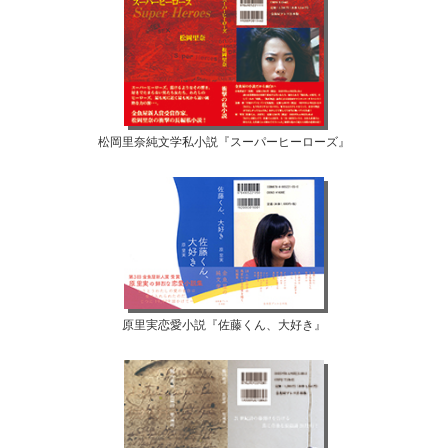
松岡里奈純文学私小説『スーパーヒーローズ』
原里実恋愛小説『佐藤くん、大好き』