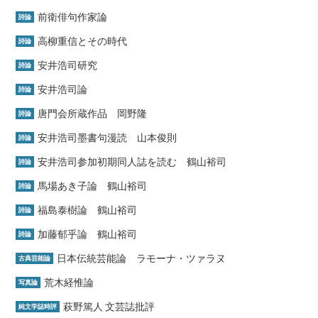
前衛俳句作家論
詩論
高柳重信とその時代
詩論
安井浩司研究
詩論
安井浩司論
詩論
唐門会所蔵作品 岡野隆
詩論
安井浩司墨書句漫読 山本俊則
詩論
安井浩司参加初期同人誌を読む 鶴山裕司
詩論
馬場あき子論 鶴山裕司
詩論
福島泰樹論 鶴山裕司
詩論
加藤郁乎論 鶴山裕司
詩論
日本伝統芸能論 ラモーナ・ツァラヌ
古典芸能論
荒木経惟論
写真論
萩野篤人 文芸誌批評
純文学誌時評