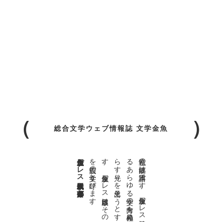
総合文学ウェブ情報誌 文学金魚
金魚屋プレス日本版代表 齋藤都
。
私達の
故郷は
日本語で
す
。
金魚屋プ
レ
ス
日本版は
、
日本語で
書か
れ
る
あ
ら
ゆ
る
文学の
方向を
見極め
、
私達の
精神の
行く
末を
照
ら
す
光り
を
見出そ
う
と
す
る
も
の
で
す
。
金魚屋プ
レ
ス
日本版は
そ
の
光り
の
す
べ
て
を
広義の
文学と
呼び
ま
す