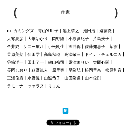
作家
e.e.カミングズ
青山YURI子
池上晴之
池田浩
遠藤徹
大篠夏彦
大畑ゆかり
岡野隆
小原眞紀子
片島麦子
金井純
ケニー敏江
小松剛生
酒井聡
佐藤知恵子
紫雲
菅原美架
仙田学
高島秋穂
高津敬三
ドイナ・チェルニカ
谷輪洋一
田山了一
鶴山裕司
露津まりい
寅間心閑
長岡しおり
萩野篤人
原里実
星隆弘
松岡里奈
松原和音
三浦俊彦
水野翼
山際恭子
山田隆道
山本俊則
ラモーナ・ツァラヌ
りょん