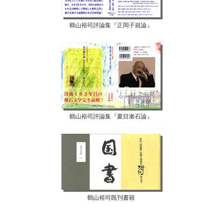
鶴山裕司評論集『正岡子規論』
鶴山裕司評論集『夏目漱石論』
鶴山裕司既刊書籍