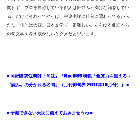
問わず、プロを自称している俳人は軒並み不満げな顔をしてい
る。だけどそれってやっぱ、中途半端に俳句に関わってるから
だな。俳句は大変。日本文学で一番難しい。あらゆる側面から
俳句文学を考え抜かないとダメだと思います。
■
岡野隆
詩誌時評『句誌』『No.089
特集「鑑賞力を鍛える～
〝読み〟の分かれる名句」（月刊俳句界 2017
年10
月号）』 ■
■ 予測できない天災に備えておきませうね ■