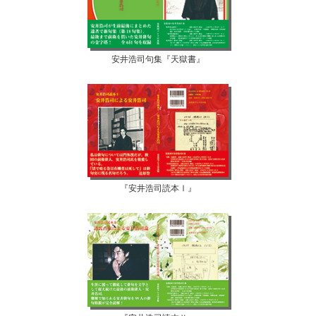
安井浩司句集『天獄書』
『安井浩司読本Ⅰ』