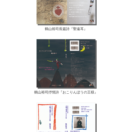
鶴山裕司長篇詩『聖遠耳』
鶴山裕司抒情詩『おこりんぼうの王様』