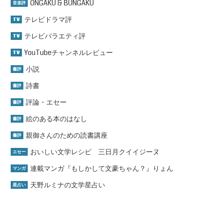
ONGAKU & BUNGAKU
音楽評
テレビドラマ評
TV
テレビバラエティ評
TV
YouTubeチャンネルレビュー
TV
小説
書評
詩書
書評
評論・エセー
書評
絵のある本のはなし
書評
親御さんのための読書講座
書評
おいしい文学レシピ 三日月クイイジーヌ
エセー
連載マンガ『もしかして文豪ちゃん？』りょん
マンガ
天野ルミナの文学星占い
星占い