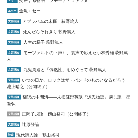
交差する物語 ラモーナ・ツァラヌ
エセー
金魚エセー
エセー
アブラハムの末裔 萩野篤人
文芸評論
死んだらそれきり 萩野篤人
文芸評論
人生の梯子 萩野篤人
文芸評論
モーツァルトの〈声〉、裏声で応えた小林秀雄 萩野篤
文芸評論
人
九鬼周造と「偶然性」をめぐって 萩野篤人
文芸評論
いつの日か、ロックはザ・バンドのものとなるだろう
文芸評論
池上晴之（公開終了）
翻訳の中間溝――末松謙澄英訳『源氏物語』戻し訳 星
文芸評論
隆弘
正岡子規論 鶴山裕司（公開終了）
文芸評論
辻原登論
文芸評論
現代詩人論 鶴山裕司
詩論