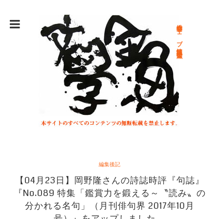
総合文学ウェブ情報誌 文学金魚
編集後記
【04月23日】岡野隆さんの詩誌時評『句誌』
『No.089 特集「鑑賞力を鍛える～〝読み〟の
分かれる名句」（月刊俳句界 2017年10月
号）』をアップしました。