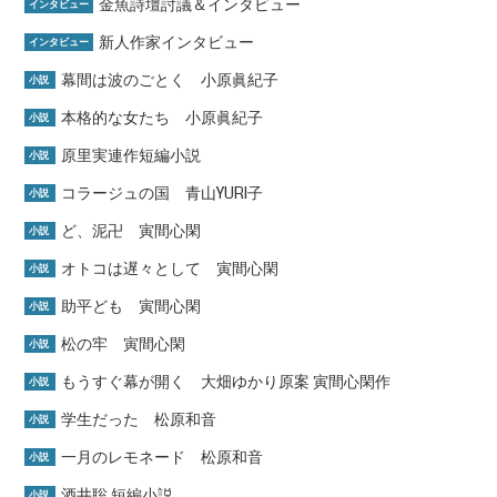
金魚詩壇討議＆インタビュー
インタビュー
新人作家インタビュー
インタビュー
幕間は波のごとく 小原眞紀子
小説
本格的な女たち 小原眞紀子
小説
原里実連作短編小説
小説
コラージュの国 青山YURI子
小説
ど、泥卍 寅間心閑
小説
オトコは遅々として 寅間心閑
小説
助平ども 寅間心閑
小説
松の牢 寅間心閑
小説
もうすぐ幕が開く 大畑ゆかり原案 寅間心閑作
小説
学生だった 松原和音
小説
一月のレモネード 松原和音
小説
酒井聡 短編小説
小説