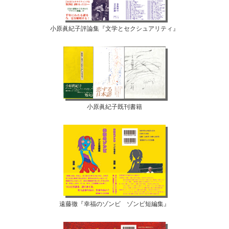
小原眞紀子評論集『文学とセクシュアリティ』
小原眞紀子既刊書籍
遠藤徹『幸福のゾンビ ゾンビ短編集』