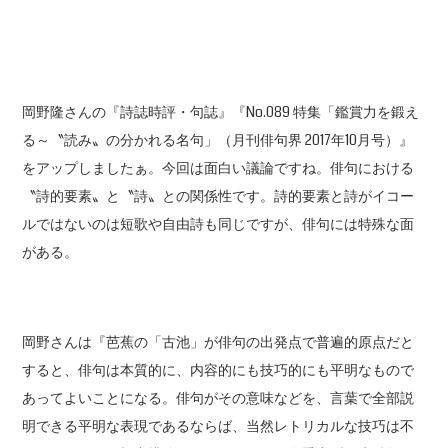
岡野隆さんの『詩誌時評・句誌』『No.089 特集「鑑賞力を鍛え
る～〝読み〟の分かれる名句」（月刊俳句界 2017年10月号）』
をアップしましたぁ。今回は面白い議論ですね。俳句における
〝詩的要素〟と〝詩〟との関係性です。詩的要素と詩がイコー
ルではないのは短歌や自由詩も同じですが、俳句には特殊な面
がある。
岡野さんは『芭蕉の「古池」が俳句の出発点で普遍的原点だと
すると、俳句は本質的に、内容的にも技巧的にも平明なもので
あってよいことになる。俳句がその意味などを、言葉で全部説
明できる平明な表現であるならば、当然レトリカルな技巧は不