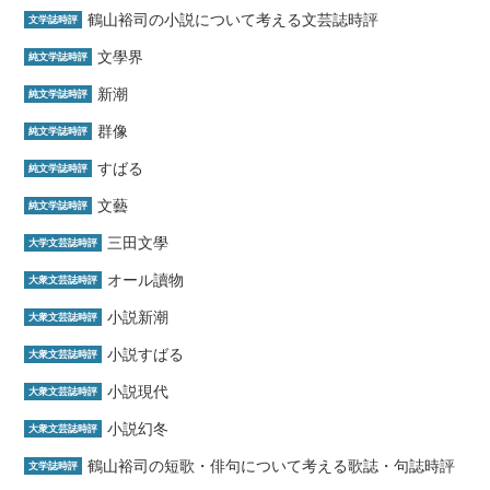
鶴山裕司の小説について考える文芸誌時評
文学誌時評
文學界
純文学誌時評
新潮
純文学誌時評
群像
純文学誌時評
すばる
純文学誌時評
文藝
純文学誌時評
三田文學
大学文芸誌時評
オール讀物
大衆文芸誌時評
小説新潮
大衆文芸誌時評
小説すばる
大衆文芸誌時評
小説現代
大衆文芸誌時評
小説幻冬
大衆文芸誌時評
鶴山裕司の短歌・俳句について考える歌誌・句誌時評
文学誌時評