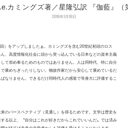
 e.e.カミングズ著／星隆弘訳 『伽藍』
2018年1月18日
第12回）をアップしましたぁ。カミングズを含む20世紀初頭のロス
ろん、高度情報化社会に頭から突っ込んでいる日本などの資本主義
として崇め奉るためのものではありません。人は同時代、特に自分
しで褒めちぎったりしない。物故作家だから安心して褒めているだ
ればなりません。できるだけ同時代人の感覚で等身大に評価するこ
未来のパースペクティブ（見通し）を得るためです。文学は歴史を
表する以上、〝自分はこれが好きだからこれでいいんだ〟では済み