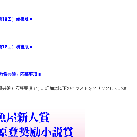
12
回）縦書版 ■
12
回）横書版 ■
励賞共通）応募要項
■
励賞共通）応募要項です。詳細は以下のイラストをクリックしてご確