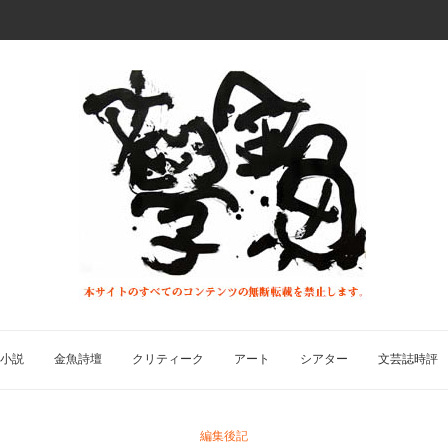
小説
金魚詩壇
クリティーク
アート
シアター
文芸誌時評
編集後記