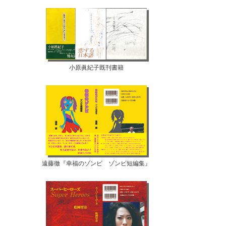
小原眞紀子既刊書籍
遠藤徹『幸福のゾンビ ゾンビ短編集』