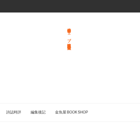
総合文学ウェブ情報誌 文学金魚
詩誌時評
編集後記
金魚屋 BOOK SHOP