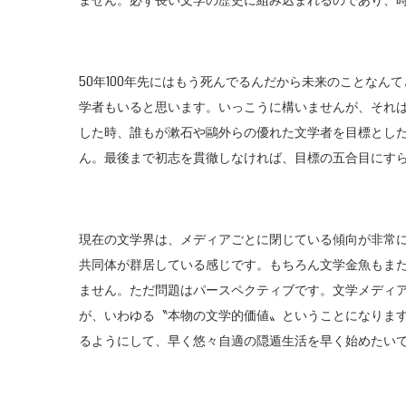
ません。必ず長い文学の歴史に組み込まれるのであり、
50年100年先にはもう死んでるんだから未来のことな
学者もいると思います。いっこうに構いませんが、それ
した時、誰もが漱石や鷗外らの優れた文学者を目標とし
ん。最後まで初志を貫徹しなければ、目標の五合目にす
現在の文学界は、メディアごとに閉じている傾向が非常
共同体が群居している感じです。もちろん文学金魚もま
ません。ただ問題はパースペクティブです。文学メディ
が、いわゆる〝本物の文学的価値〟ということになりま
るようにして、早く悠々自適の隠遁生活を早く始めたい