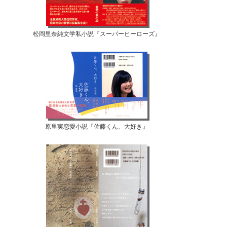
松岡里奈純文学私小説『スーパーヒーローズ』
原里実恋愛小説『佐藤くん、大好き』