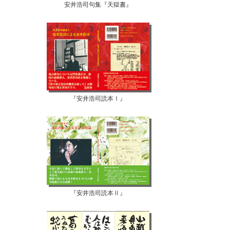
安井浩司句集『天獄書』
『安井浩司読本Ⅰ』
『安井浩司読本Ⅱ』