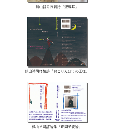
鶴山裕司長篇詩『聖遠耳』
鶴山裕司抒情詩『おこりんぼうの王様』
鶴山裕司評論集『正岡子規論』