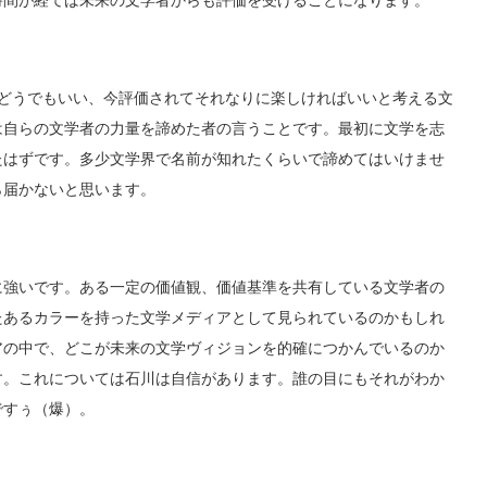
時間が経てば未来の文学者からも評価を受けることになります。
んてどうでもいい、今評価されてそれなりに楽しければいいと考える文
は自らの文学者の力量を諦めた者の言うことです。最初に文学を志
たはずです。多少文学界で名前が知れたくらいで諦めてはいけませ
ら届かないと思います。
に強いです。ある一定の価値観、価値基準を共有している文学者の
たあるカラーを持った文学メディアとして見られているのかもしれ
アの中で、どこが未来の文学ヴィジョンを的確につかんでいるのか
す。これについては石川は自信があります。誰の目にもそれがわか
ですぅ（爆）。