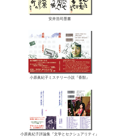
安井浩司墨書
小原眞紀子ミステリー小説『香獣』
小原眞紀子評論集『文学とセクシュアリティ』