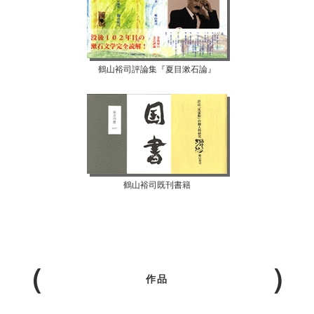
鶴山裕司評論集『夏目漱石論』
鶴山裕司既刊書籍
作品