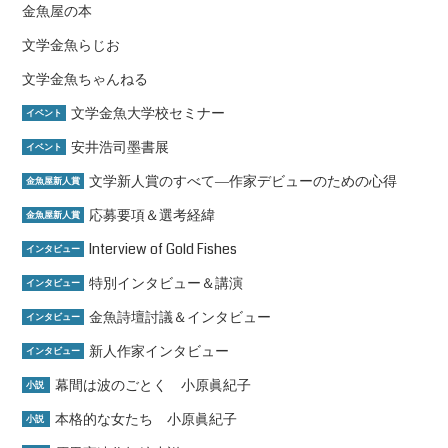
金魚屋の本
文学金魚らじお
文学金魚ちゃんねる
文学金魚大学校セミナー
イベント
安井浩司墨書展
イベント
文学新人賞のすべて―作家デビューのための心得
金魚屋新人賞
応募要項＆選考経緯
金魚屋新人賞
Interview of Gold Fishes
インタビュー
特別インタビュー＆講演
インタビュー
金魚詩壇討議＆インタビュー
インタビュー
新人作家インタビュー
インタビュー
幕間は波のごとく 小原眞紀子
小説
本格的な女たち 小原眞紀子
小説