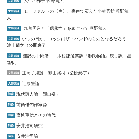
人生の梯子 萩野篤人
文芸評論
モーツァルトの〈声〉、裏声で応えた小林秀雄 萩野篤
文芸評論
人
九鬼周造と「偶然性」をめぐって 萩野篤人
文芸評論
いつの日か、ロックはザ・バンドのものとなるだろう
文芸評論
池上晴之（公開終了）
翻訳の中間溝――末松謙澄英訳『源氏物語』戻し訳 星
文芸評論
隆弘
正岡子規論 鶴山裕司（公開終了）
文芸評論
辻原登論
文芸評論
現代詩人論 鶴山裕司
詩論
前衛俳句作家論
詩論
高柳重信とその時代
詩論
安井浩司研究
詩論
安井浩司論
詩論