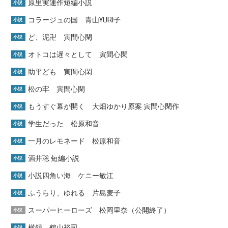
原里実連作短編小説
小説
コラージュの国 青山YURI子
小説
ど、泥卍 寅間心閑
小説
オトコは遅々として 寅間心閑
小説
助平ども 寅間心閑
小説
松の牢 寅間心閑
小説
もうすぐ幕が開く 大畑ゆかり原案 寅間心閑作
小説
学生だった 松原和音
小説
一月のレモネード 松原和音
小説
酒井聡 短編小説
小説
小説四角い海 ケニー敏江
小説
ふうらり、ゆれる 片島麦子
小説
スーパーヒーローズ 松岡里奈（公開終了）
小説
横領 鶴山裕司
小説