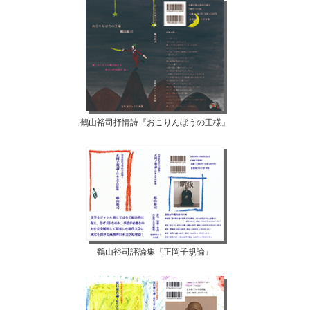
鶴山裕司抒情詩『おこりんぼうの王様』
鶴山裕司評論集『正岡子規論』