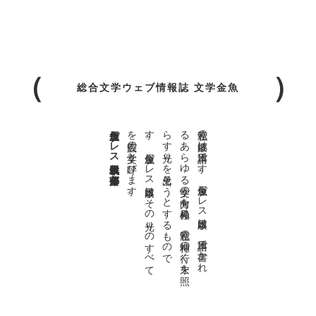
総合文学ウェブ情報誌 文学金魚
金魚屋プレス日本版代表 齋藤都
。
私達の
故郷は
日本語で
す
。
金魚屋プ
レ
ス
日本版は
、
日本語で
書か
れ
る
あ
ら
ゆ
る
文学の
方向を
見極め
、
私達の
精神の
行く
末を
照
ら
す
光り
を
見出そ
う
と
す
る
も
の
で
す
。
金魚屋プ
レ
ス
日本版は
そ
の
光り
の
す
べ
て
を
広義の
文学と
呼び
ま
す