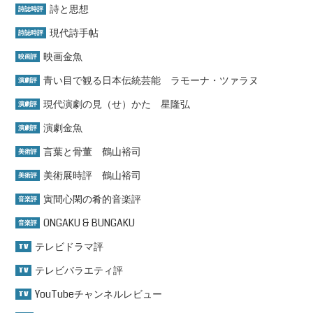
詩と思想
詩誌時評
現代詩手帖
詩誌時評
映画金魚
映画評
青い目で観る日本伝統芸能 ラモーナ・ツァラヌ
演劇評
現代演劇の見（せ）かた 星隆弘
演劇評
演劇金魚
演劇評
言葉と骨董 鶴山裕司
美術評
美術展時評 鶴山裕司
美術評
寅間心閑の肴的音楽評
音楽評
ONGAKU & BUNGAKU
音楽評
テレビドラマ評
TV
テレビバラエティ評
TV
YouTubeチャンネルレビュー
TV