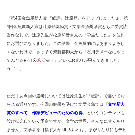
『第4回金魚屋新人賞 『総評』辻原登』をアップしましたぁ。第
4回金魚屋新人賞は辻原登奨励賞・文学金魚奨励賞ともに受賞該
当作なしで、辻原先生が松原和音さんの『学生だった』を佳作
にお選びになりました。この結果、金魚屋的にはあまりよろし
くないわけで、さっそく齋藤都御大から『石川テメーなにやっ
てんだ☆
♣
△♪⦿
♡＠！』といふお叱りが飛んできました。
う゛～。
ただまあ今回の選考については辻原先生が『総評』で書いてお
られる通りです。今回の結果を受けて文学金魚では『
文学新人
賞のすべて―作家デビューのための心得
』というコンテンツも
設け拡充していく予定ですが、文学の世界、そんなに甘くあり
ません。文学者を目指す人が100人いれば、まがりなりにもデビ