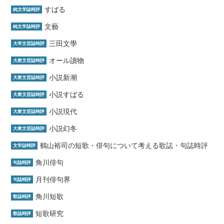
すばる
純文学誌時評
文藝
純文学誌時評
三田文學
大学文芸誌時評
オール讀物
大衆文芸誌時評
小説新潮
大衆文芸誌時評
小説すばる
大衆文芸誌時評
小説現代
大衆文芸誌時評
小説幻冬
大衆文芸誌時評
鶴山裕司の短歌・俳句について考える歌誌・句誌時評
文学誌時評
角川俳句
句誌時評
月刊俳句界
句誌時評
角川短歌
歌誌時評
短歌研究
歌誌時評