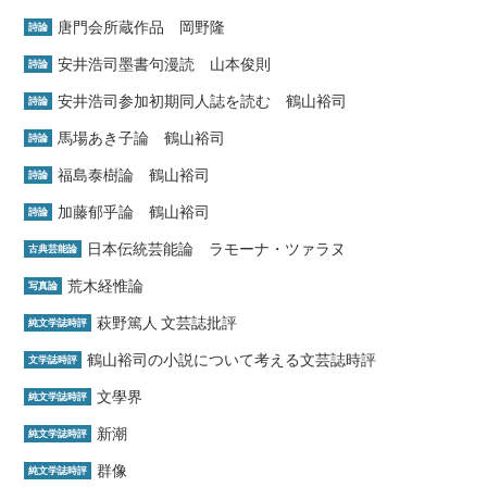
唐門会所蔵作品 岡野隆
詩論
安井浩司墨書句漫読 山本俊則
詩論
安井浩司参加初期同人誌を読む 鶴山裕司
詩論
馬場あき子論 鶴山裕司
詩論
福島泰樹論 鶴山裕司
詩論
加藤郁乎論 鶴山裕司
詩論
日本伝統芸能論 ラモーナ・ツァラヌ
古典芸能論
荒木経惟論
写真論
萩野篤人 文芸誌批評
純文学誌時評
鶴山裕司の小説について考える文芸誌時評
文学誌時評
文學界
純文学誌時評
新潮
純文学誌時評
群像
純文学誌時評