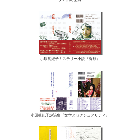
小原眞紀子ミステリー小説『香獣』
小原眞紀子評論集『文学とセクシュアリティ』