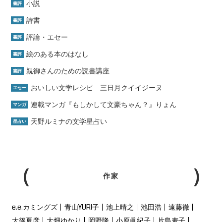
小説
書評
詩書
書評
評論・エセー
書評
絵のある本のはなし
書評
親御さんのための読書講座
書評
おいしい文学レシピ 三日月クイイジーヌ
エセー
連載マンガ『もしかして文豪ちゃん？』りょん
マンガ
天野ルミナの文学星占い
星占い
作家
e.e.カミングズ
青山YURI子
池上晴之
池田浩
遠藤徹
大篠夏彦
大畑ゆかり
岡野隆
小原眞紀子
片島麦子