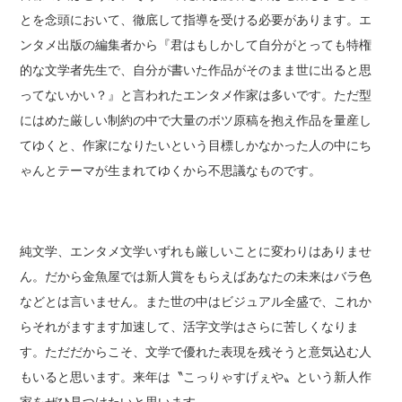
とを念頭において、徹底して指導を受ける必要があります。エ
ンタメ出版の編集者から『君はもしかして自分がとっても特権
的な文学者先生で、自分が書いた作品がそのまま世に出ると思
ってないかい？』と言われたエンタメ作家は多いです。ただ型
にはめた厳しい制約の中で大量のボツ原稿を抱え作品を量産し
てゆくと、作家になりたいという目標しかなかった人の中にち
ゃんとテーマが生まれてゆくから不思議なものです。
純文学、エンタメ文学いずれも厳しいことに変わりはありませ
ん。だから金魚屋では新人賞をもらえばあなたの未来はバラ色
などとは言いません。また世の中はビジュアル全盛で、これか
らそれがますます加速して、活字文学はさらに苦しくなりま
す。ただだからこそ、文学で優れた表現を残そうと意気込む人
もいると思います。来年は〝こっりゃすげぇや〟という新人作