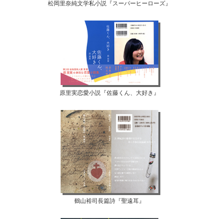
松岡里奈純文学私小説『スーパーヒーローズ』
原里実恋愛小説『佐藤くん、大好き』
鶴山裕司長篇詩『聖遠耳』