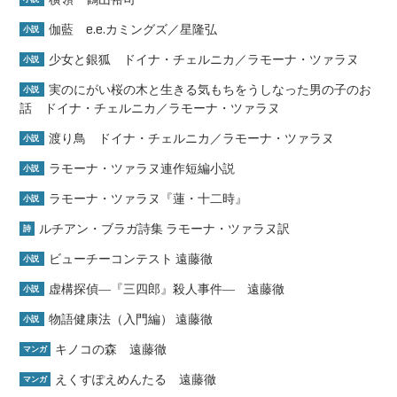
伽藍 e.e.カミングズ／星隆弘
小説
少女と銀狐 ドイナ・チェルニカ／ラモーナ・ツァラヌ
小説
実のにがい桜の木と生きる気もちをうしなった男の子のお
小説
話 ドイナ・チェルニカ／ラモーナ・ツァラヌ
渡り鳥 ドイナ・チェルニカ／ラモーナ・ツァラヌ
小説
ラモーナ・ツァラヌ連作短編小説
小説
ラモーナ・ツァラヌ『蓮・十二時』
小説
ルチアン・ブラガ詩集 ラモーナ・ツァラヌ訳
詩
ビューチーコンテスト 遠藤徹
小説
虚構探偵―『三四郎』殺人事件― 遠藤徹
小説
物語健康法（入門編） 遠藤徹
小説
キノコの森 遠藤徹
マンガ
えくすぽえめんたる 遠藤徹
マンガ