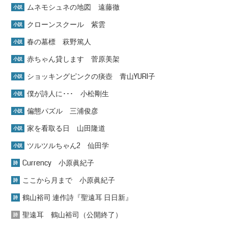
ムネモシュネの地図 遠藤徹
小説
クローンスクール 紫雲
小説
春の墓標 萩野篤人
小説
赤ちゃん貸します 菅原美架
小説
ショッキングピンクの痰壺 青山YURI子
小説
僕が詩人に･･･ 小松剛生
小説
偏態パズル 三浦俊彦
小説
家を看取る日 山田隆道
小説
ツルツルちゃん2 仙田学
小説
Currency 小原眞紀子
詩
ここから月まで 小原眞紀子
詩
鶴山裕司 連作詩『聖遠耳 日日新』
詩
聖遠耳 鶴山裕司（公開終了）
詩