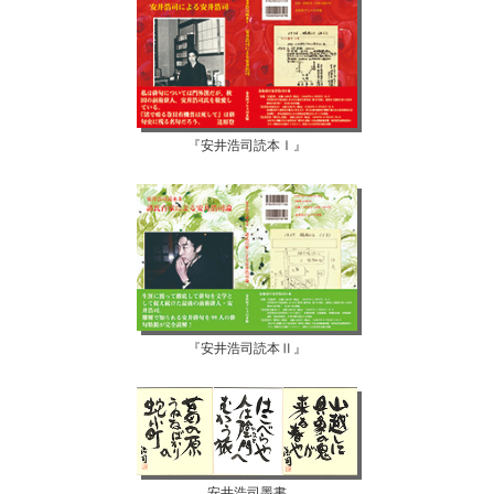
『安井浩司読本Ⅰ』
『安井浩司読本Ⅱ』
安井浩司墨書