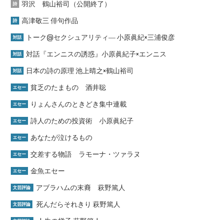
羽沢 鶴山裕司（公開終了）
詩
高津敬三 俳句作品
詩
トーク@セクシュアリティ― 小原眞紀×三浦俊彦
対話
対話『エンニスの誘惑』小原眞紀子×エンニス
対話
日本の詩の原理 池上晴之×鶴山裕司
対話
貧乏のたまもの 酒井聡
エセー
りょんさんのときどき集中連載
エセー
詩人のための投資術 小原眞紀子
エセー
あなたが泣けるもの
エセー
交差する物語 ラモーナ・ツァラヌ
エセー
金魚エセー
エセー
アブラハムの末裔 萩野篤人
文芸評論
死んだらそれきり 萩野篤人
文芸評論