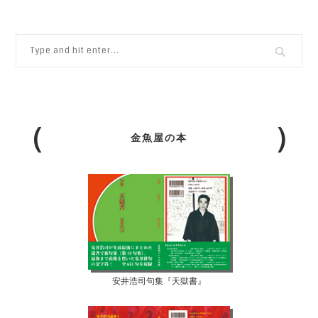
金魚屋の本
安井浩司句集『天獄書』