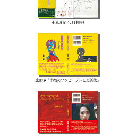
小原眞紀子既刊書籍
遠藤徹『幸福のゾンビ ゾンビ短編集』