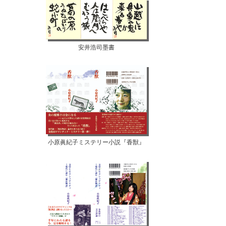
安井浩司墨書
小原眞紀子ミステリー小説『香獣』