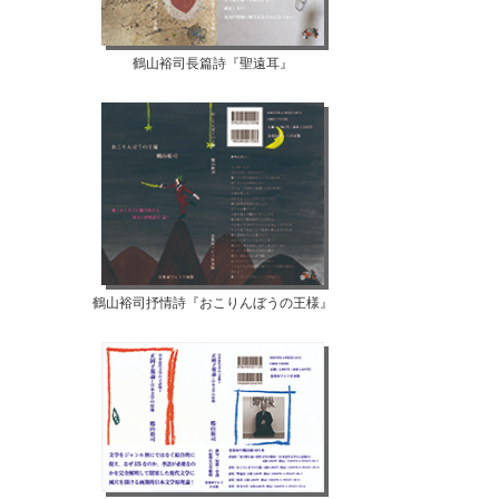
鶴山裕司長篇詩『聖遠耳』
鶴山裕司抒情詩『おこりんぼうの王様』