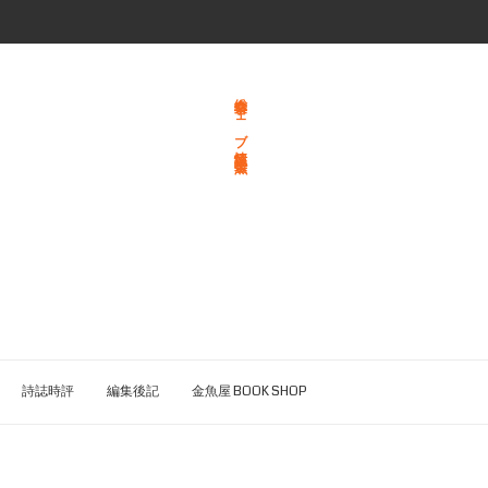
総合文学ウェブ情報誌 文学金魚
詩誌時評
編集後記
金魚屋 BOOK SHOP