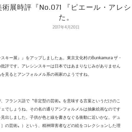
美術展時評『No.071 『ピエール・ア
た。
2017年4月20日
ンスキー展』』をアップしましたぁ。東京文化村のBunkamura ザ・
の批評です。アレシンスキーは日本ではあまりなじみがありません
品を見るとアンフォルメル系の画家のようですね。
が、フランス語で〝非定型の芸術〟を意味する言葉というだけのこ
フェでしょうね。その名の通りアンフォルメルは抽象絵画なのです
を見出しました。子供が色と線を書きなぐる衝動に近いかな。デュ
ま］の芸術〟）という、精神障害者などの絵をコレクションした理