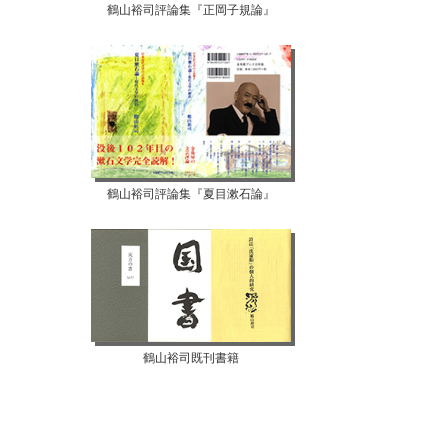
鶴山裕司評論集『正岡子規論』
鶴山裕司評論集『夏目漱石論』
鶴山裕司既刊書籍