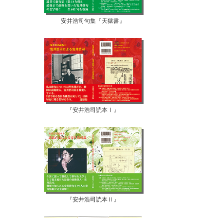
安井浩司句集『天獄書』
『安井浩司読本Ⅰ』
『安井浩司読本Ⅱ』