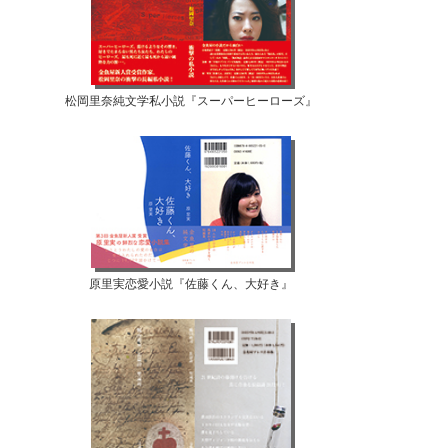
松岡里奈純文学私小説『スーパーヒーローズ』
原里実恋愛小説『佐藤くん、大好き』