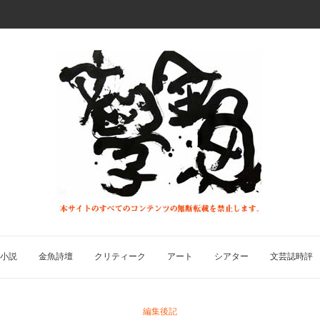
小説
金魚詩壇
クリティーク
アート
シアター
文芸誌時評
編集後記