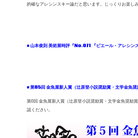
的確なアレシンスキー論だと思います。じっくりお楽し
■
山本俊則
美術展時評『No.071
『ピエール・アレシンス
■
第05
回
金魚屋新人賞（辻原登小説奨励賞・文学金魚奨
第0回 金魚屋新人賞（辻原登小説奨励賞・文学金魚奨励
認ください。