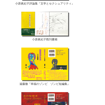
小原眞紀子評論集『文学とセクシュアリティ』
小原眞紀子既刊書籍
遠藤徹『幸福のゾンビ ゾンビ短編集』