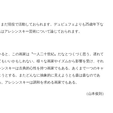
が、まだ現役で活動しておられます。デュビュフェよりも25歳年下な
んはアレシンスキー芸術について論じておられます。
ると、この画家は〝一人二十世紀〟だなとつくづく思う。遅れて
てもいいかもしれない。様々な画家やイズムから影響を受け、それ
シンスキーは古典的心性を持つ画家でもある。あくまで一つのキャ
ようとする。またどんなに抽象的に見えようとも森は森なのであ
る。アレシンスキーは調和を求める画家でもある。
（山本俊則）