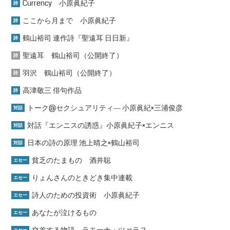
Currency 小原眞紀子
詩
ここから月まで 小原眞紀子
詩
鶴山裕司 連作詩『聖遠耳 日日新』
詩
聖遠耳 鶴山裕司（公開終了）
詩
羽沢 鶴山裕司（公開終了）
詩
高津敬三 俳句作品
詩
トーク@セクシュアリティ― 小原眞紀×三浦俊彦
対話
対話『エンニスの誘惑』小原眞紀子×エンニス
対話
日本の詩の原理 池上晴之×鶴山裕司
対話
貧乏のたまもの 酒井聡
エセー
りょんさんのときどき集中連載
エセー
詩人のための投資術 小原眞紀子
エセー
あなたが泣けるもの
エセー