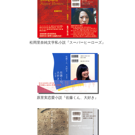
松岡里奈純文学私小説『スーパーヒーローズ』
原里実恋愛小説『佐藤くん、大好き』