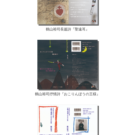
鶴山裕司長篇詩『聖遠耳』
鶴山裕司抒情詩『おこりんぼうの王様』