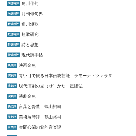
角川俳句
句誌時評
月刊俳句界
句誌時評
角川短歌
歌誌時評
短歌研究
歌誌時評
詩と思想
詩誌時評
現代詩手帖
詩誌時評
映画金魚
映画評
青い目で観る日本伝統芸能 ラモーナ・ツァラヌ
演劇評
現代演劇の見（せ）かた 星隆弘
演劇評
演劇金魚
演劇評
言葉と骨董 鶴山裕司
美術評
美術展時評 鶴山裕司
美術評
寅間心閑の肴的音楽評
音楽評