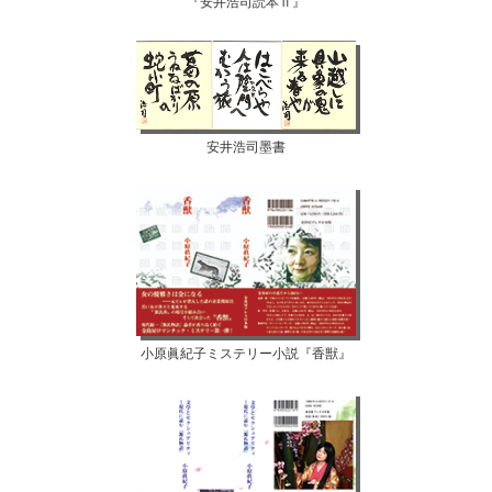
『安井浩司読本Ⅱ』
安井浩司墨書
小原眞紀子ミステリー小説『香獣』