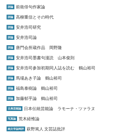
前衛俳句作家論
詩論
高柳重信とその時代
詩論
安井浩司研究
詩論
安井浩司論
詩論
唐門会所蔵作品 岡野隆
詩論
安井浩司墨書句漫読 山本俊則
詩論
安井浩司参加初期同人誌を読む 鶴山裕司
詩論
馬場あき子論 鶴山裕司
詩論
福島泰樹論 鶴山裕司
詩論
加藤郁乎論 鶴山裕司
詩論
日本伝統芸能論 ラモーナ・ツァラヌ
古典芸能論
荒木経惟論
写真論
萩野篤人 文芸誌批評
純文学誌時評