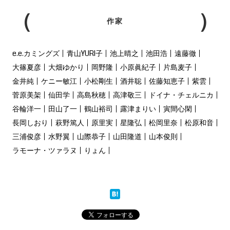
作家
e.e.カミングズ
青山YURI子
池上晴之
池田浩
遠藤徹
大篠夏彦
大畑ゆかり
岡野隆
小原眞紀子
片島麦子
金井純
ケニー敏江
小松剛生
酒井聡
佐藤知恵子
紫雲
菅原美架
仙田学
高島秋穂
高津敬三
ドイナ・チェルニカ
谷輪洋一
田山了一
鶴山裕司
露津まりい
寅間心閑
長岡しおり
萩野篤人
原里実
星隆弘
松岡里奈
松原和音
三浦俊彦
水野翼
山際恭子
山田隆道
山本俊則
ラモーナ・ツァラヌ
りょん