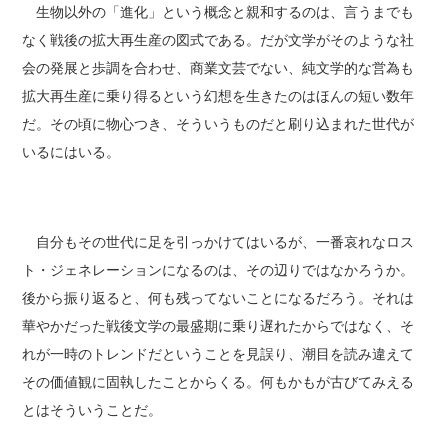
生物以外の「進化」という概念と親和するのは、言うまでも
なく戦後の拡大再生産の図式である。だが文学がそのような社
会の発展と歩調を合わせ、商業文芸でない、純文学的な営為も
拡大再生産に乗り得るという幻想を生きたのはほんの短い数年
だ。その頃に物心つき、そういうものだと刷り込まれた世代が
いるにはいる。
自分もその世代に足を引っかけてはいるが、一番哀れなロス
ト・ジェネレーションになるのは、その辺りではなかろうか。
後から振り返ると、何も残ってないことになるだろう。それは
華やかだった戦後文学の最盛期に乗り遅れたからではなく、そ
れが一時のトレンドだということを見誤り、潮目を読み違えて
その価値観に固執したことからくる。何もかもが古びてみえる
とはそういうことだ。