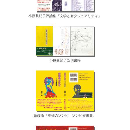
小原眞紀子評論集『文学とセクシュアリティ』
小原眞紀子既刊書籍
遠藤徹『幸福のゾンビ ゾンビ短編集』