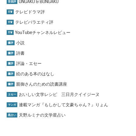
ONGAKU & BUNGAKU
音楽評
テレビドラマ評
TV
テレビバラエティ評
TV
YouTubeチャンネルレビュー
TV
小説
書評
詩書
書評
評論・エセー
書評
絵のある本のはなし
書評
親御さんのための読書講座
書評
おいしい文学レシピ 三日月クイイジーヌ
エセー
連載マンガ『もしかして文豪ちゃん？』りょん
マンガ
天野ルミナの文学星占い
星占い