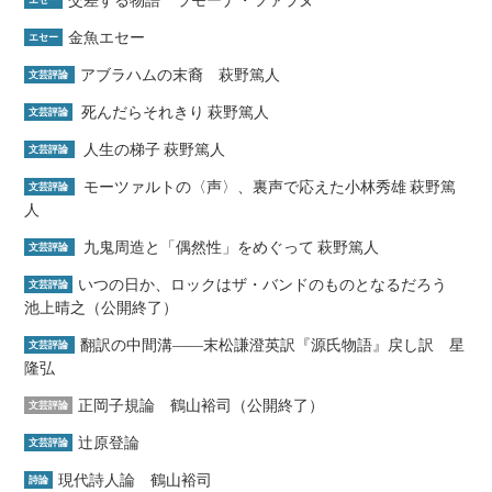
交差する物語 ラモーナ・ツァラヌ
エセー
金魚エセー
エセー
アブラハムの末裔 萩野篤人
文芸評論
死んだらそれきり 萩野篤人
文芸評論
人生の梯子 萩野篤人
文芸評論
モーツァルトの〈声〉、裏声で応えた小林秀雄 萩野篤
文芸評論
人
九鬼周造と「偶然性」をめぐって 萩野篤人
文芸評論
いつの日か、ロックはザ・バンドのものとなるだろう
文芸評論
池上晴之（公開終了）
翻訳の中間溝――末松謙澄英訳『源氏物語』戻し訳 星
文芸評論
隆弘
正岡子規論 鶴山裕司（公開終了）
文芸評論
辻原登論
文芸評論
現代詩人論 鶴山裕司
詩論