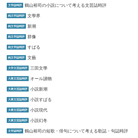
鶴山裕司の小説について考える文芸誌時評
文学誌時評
文學界
純文学誌時評
新潮
純文学誌時評
群像
純文学誌時評
すばる
純文学誌時評
文藝
純文学誌時評
三田文學
大学文芸誌時評
オール讀物
大衆文芸誌時評
小説新潮
大衆文芸誌時評
小説すばる
大衆文芸誌時評
小説現代
大衆文芸誌時評
小説幻冬
大衆文芸誌時評
鶴山裕司の短歌・俳句について考える歌誌・句誌時評
文学誌時評