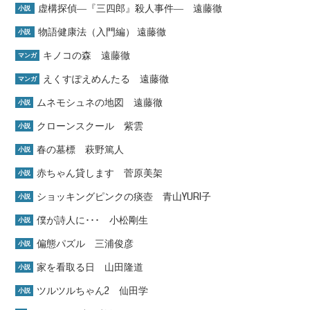
虚構探偵―『三四郎』殺人事件― 遠藤徹
小説
物語健康法（入門編） 遠藤徹
小説
キノコの森 遠藤徹
マンガ
えくすぽえめんたる 遠藤徹
マンガ
ムネモシュネの地図 遠藤徹
小説
クローンスクール 紫雲
小説
春の墓標 萩野篤人
小説
赤ちゃん貸します 菅原美架
小説
ショッキングピンクの痰壺 青山YURI子
小説
僕が詩人に･･･ 小松剛生
小説
偏態パズル 三浦俊彦
小説
家を看取る日 山田隆道
小説
ツルツルちゃん2 仙田学
小説