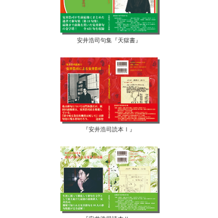
安井浩司句集『天獄書』
『安井浩司読本Ⅰ』