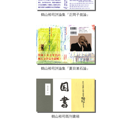
鶴山裕司評論集『正岡子規論』
鶴山裕司評論集『夏目漱石論』
鶴山裕司既刊書籍