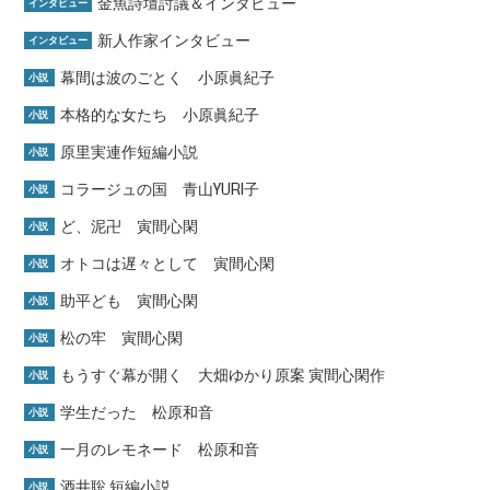
金魚詩壇討議＆インタビュー
インタビュー
新人作家インタビュー
インタビュー
幕間は波のごとく 小原眞紀子
小説
本格的な女たち 小原眞紀子
小説
原里実連作短編小説
小説
コラージュの国 青山YURI子
小説
ど、泥卍 寅間心閑
小説
オトコは遅々として 寅間心閑
小説
助平ども 寅間心閑
小説
松の牢 寅間心閑
小説
もうすぐ幕が開く 大畑ゆかり原案 寅間心閑作
小説
学生だった 松原和音
小説
一月のレモネード 松原和音
小説
酒井聡 短編小説
小説