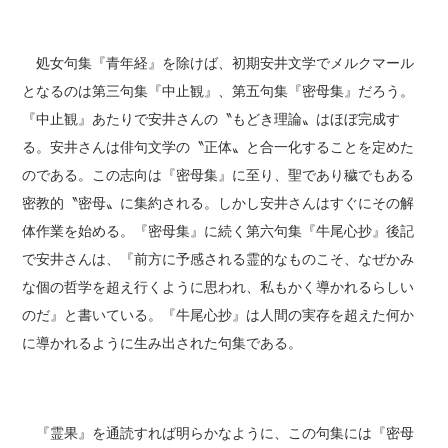
処女句集『青年経』を除けば、初期安井文学でメルクマール
となるのは第三句集『中止観』、第五句集『密母集』だろう。
『中止観』あたりで安井さんの〝もどき理論〟はほぼ完成す
る。安井さんは俳句文学の〝正体〟と合一化することを定めた
のである。この志向は『密母集』に至り、聖であり穢でもある
密教的〝密母〟に集約される。しかし安井さんはすぐにその解
体作業を始める。『密母集』に続く第六句集『牛尾心抄』後記
で安井さんは、『前方に予感される霊的なものこそ、なぜかみ
な個の哲学を超え行くように思われ、私もかく導かれるらしい
のだ』と書いている。『牛尾心抄』は人間の実存を超えた何か
に導かれるように生み出された句集である。
『霊果』を通読すれば明らかなように、この句集には『密母