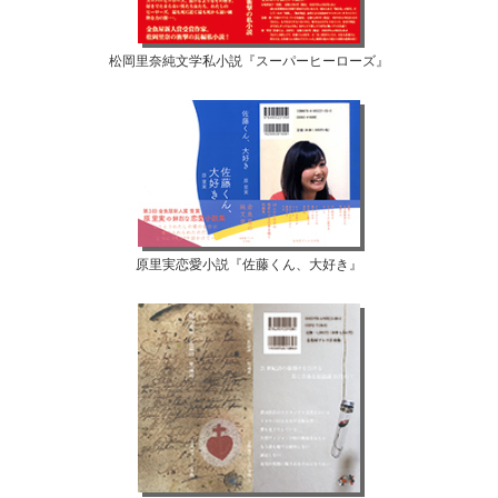
松岡里奈純文学私小説『スーパーヒーローズ』
原里実恋愛小説『佐藤くん、大好き』