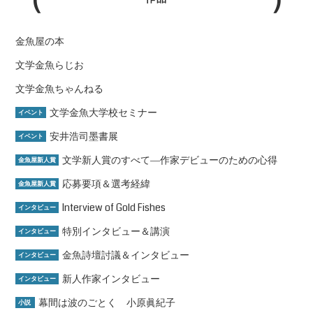
金魚屋の本
文学金魚らじお
文学金魚ちゃんねる
文学金魚大学校セミナー
イベント
安井浩司墨書展
イベント
文学新人賞のすべて―作家デビューのための心得
金魚屋新人賞
応募要項＆選考経緯
金魚屋新人賞
Interview of Gold Fishes
インタビュー
特別インタビュー＆講演
インタビュー
金魚詩壇討議＆インタビュー
インタビュー
新人作家インタビュー
インタビュー
幕間は波のごとく 小原眞紀子
小説