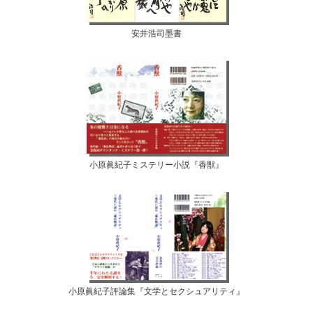
安井浩司墨書
小原眞紀子ミステリー小説『香獣』
小原眞紀子評論集『文学とセクシュアリティ』