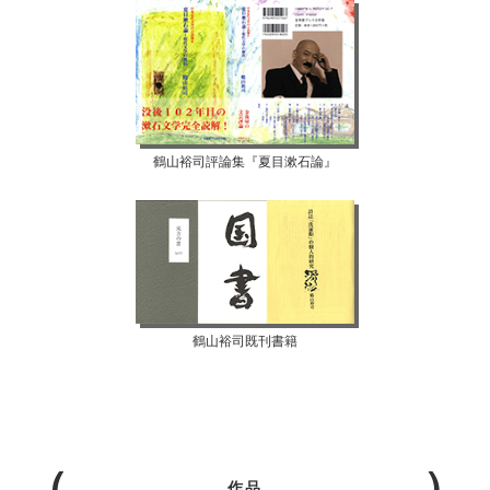
鶴山裕司評論集『夏目漱石論』
鶴山裕司既刊書籍
作品