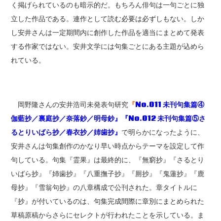
く掲げられているのも暗示的だ。もちろん俳句は一句ごとに独
立した作品である。連作として読む必要は必ずしもない。しか
し安井さんは一定期間内に創作した作品を適当にまとめて発表
する作家ではない。安井文学には句集ごとにある主題が込めら
れている。
岡野隆さんの安井浩司未発表句研究
『
No.011 未刊句集篇④
伽藍抄／裏庭抄／奈落鈔／明母鈔』
『No.012 未刊句集篇⑤さ
るとりいばら抄／春衣抄／姉歯抄』
で明らかになったように、
安井さんは句集創作のかなり早い時点からテーマを設定して作
句している。句集『霊果』は最終的に、『無窮抄』『さるとり
いばら抄』『姉歯抄』『八重撫子抄』『厠抄』『鬼蓮抄』『鹿
母抄』『雪翁句抄』の八章構成で公刊された。章タイトルに
『抄』が付いているのは、句集完成間際に章別にまとめられた
草稿原稿からさらにセレクトが行われたことを示している。ま