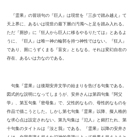
『霊果』の冒頭句の『巨人』は現世を『三歩で踏み越え』て
天上界に、あるいは現世の最下層の汚濁へと足を踏み入れる。
ただ『厠抄』に『狂人から巨人に移るやるりたては』とあるよ
うに、『巨人』は唯一神の輪郭を持つ神性ではない。『狂人』
であり、厠にうずくまる『盲女』ともなる。それは変幻自在の
存在、あるいは力なのである。
句集『霊果』は後期安井文学の始まりを告げる句集である。
図式的な説明になってしまうが、安井さんは第四句集『阿父
学』、第五句集『密母集』で、父性的なもの、母性的なものを
作品で描こうとした。しかし第七句集『霊果』以降、擬人格的
な求心点は設定されない。第九句集は『氾人』と銘打たれ、第
十句集のタイトルは『汝と我』である。『霊果』以降の安井さ