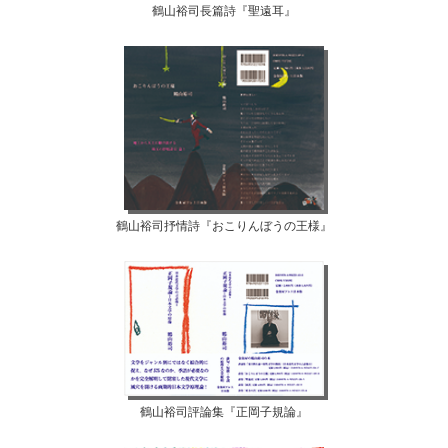
鶴山裕司長篇詩『聖遠耳』
鶴山裕司抒情詩『おこりんぼうの王様』
鶴山裕司評論集『正岡子規論』