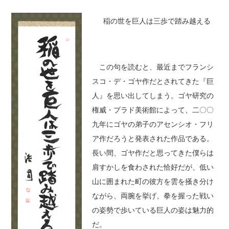
稲の世を巨人は三歩で踏み越える
この句を読むと、最近までフランシ
スコ・デ・ゴヤ作だとされてきた『巨
人』を思い出してしまう。ゴヤ研究の
権威・プラド美術館によって、二〇〇
九年にゴヤの弟子のアセンシオ・フリ
ア作だろうと発表された作品である。
長い間、ゴヤ作だと思ってきた僕らは
肩すかしを食わされた恰好だが、低い
山に囲まれた町の彼方を雲を掻き分け
ながら、両腕を挙げ、拳を握った戦い
の姿勢で歩いている巨人の姿は魅力的
だ。