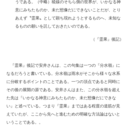
うである。（中略）稜線のそちら側の世界が、いかなる神
意にみちたものか、未だ想像だにできないことだが、とり
あえず〝霊果〟として顕ち現れようとするものへ、未知な
るものの願いを託しておきたいのである。
（『霊果』後記）
『霊果』後記で安井さんは、この句集は一つの『分水嶺』に
なるだろうと書いている。分水嶺は雨水がそこから様々な水系
に分岐するポイントのことである。一つの頂点であると同時に
その後の展開の源である。安井さんはまた、この分水嶺を超え
た先は『いかなる神意にみちたものか、未だ想像だにできな
い』と述べている。つまり『霊果』まではある程度の道筋が見
えていたが、ここから先へと進むための明確な方法論はないと
いうことである。。