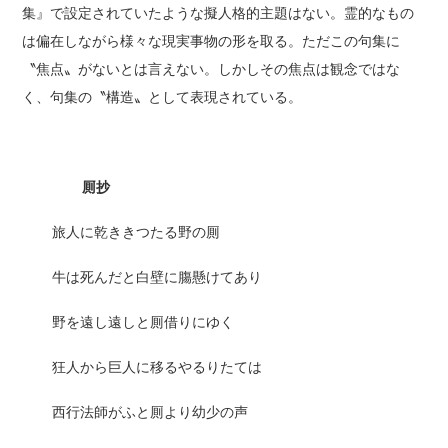
集』で設定されていたような擬人格的主題はない。霊的なもの
は偏在しながら様々な現実事物の形を取る。ただこの句集に
〝焦点〟がないとは言えない。しかしその焦点は観念ではな
く、句集の〝構造〟として表現されている。
厠抄
旅人に乾ききつたる野の厠
牛は死んだと白壁に膓懸けてあり
野を遠し遠しと厠借りにゆく
狂人から巨人に移るやるりたては
西行法師がふと厠より幼少の声