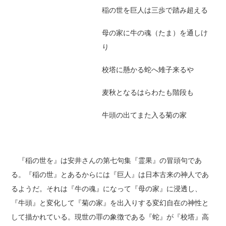
稲の世を巨人は三歩で踏み超える
母の家に牛の魂（たま）を通しけ
り
校塔に懸かる蛇へ雉子来るや
麦秋となるはらわたも階段も
牛頭の出てまた入る菊の家
『稲の世を』は安井さんの第七句集『霊果』の冒頭句であ
る。『稲の世』とあるからには『巨人』は日本古来の神人であ
るようだ。それは『牛の魂』になって『母の家』に浸透し、
『牛頭』と変化して『菊の家』を出入りする変幻自在の神性と
して描かれている。現世の罪の象徴である『蛇』が『校塔』高