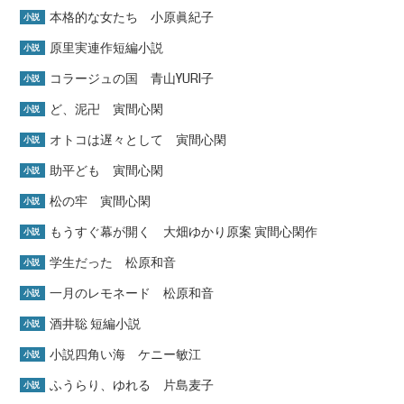
本格的な女たち 小原眞紀子
小説
原里実連作短編小説
小説
コラージュの国 青山YURI子
小説
ど、泥卍 寅間心閑
小説
オトコは遅々として 寅間心閑
小説
助平ども 寅間心閑
小説
松の牢 寅間心閑
小説
もうすぐ幕が開く 大畑ゆかり原案 寅間心閑作
小説
学生だった 松原和音
小説
一月のレモネード 松原和音
小説
酒井聡 短編小説
小説
小説四角い海 ケニー敏江
小説
ふうらり、ゆれる 片島麦子
小説