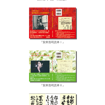
『安井浩司読本Ⅰ』
『安井浩司読本Ⅱ』