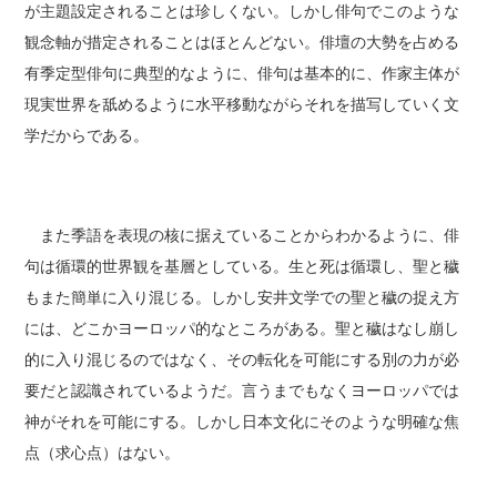
が主題設定されることは珍しくない。しかし俳句でこのような
観念軸が措定されることはほとんどない。俳壇の大勢を占める
有季定型俳句に典型的なように、俳句は基本的に、作家主体が
現実世界を舐めるように水平移動ながらそれを描写していく文
学だからである。
また季語を表現の核に据えていることからわかるように、俳
句は循環的世界観を基層としている。生と死は循環し、聖と穢
もまた簡単に入り混じる。しかし安井文学での聖と穢の捉え方
には、どこかヨーロッパ的なところがある。聖と穢はなし崩し
的に入り混じるのではなく、その転化を可能にする別の力が必
要だと認識されているようだ。言うまでもなくヨーロッパでは
神がそれを可能にする。しかし日本文化にそのような明確な焦
点（求心点）はない。