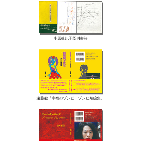
小原眞紀子既刊書籍
遠藤徹『幸福のゾンビ ゾンビ短編集』