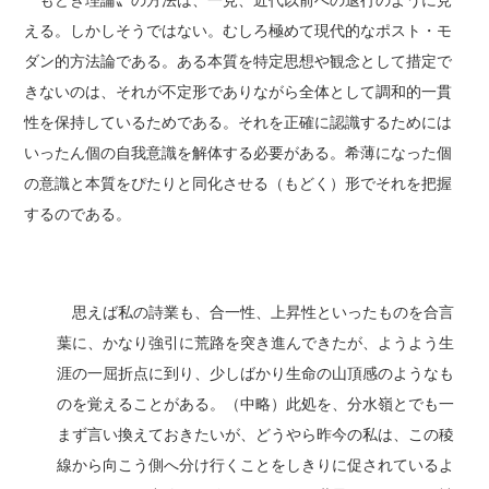
〝もどき理論〟の方法は、一見、近代以前への退行のように見
える。しかしそうではない。むしろ極めて現代的なポスト・モ
ダン的方法論である。ある本質を特定思想や観念として措定で
きないのは、それが不定形でありながら全体として調和的一貫
性を保持しているためである。それを正確に認識するためには
いったん個の自我意識を解体する必要がある。希薄になった個
の意識と本質をぴたりと同化させる（もどく）形でそれを把握
するのである。
思えば私の詩業も、合一性、上昇性といったものを合言
葉に、かなり強引に荒路を突き進んできたが、ようよう生
涯の一屈折点に到り、少しばかり生命の山頂感のようなも
のを覚えることがある。（中略）此処を、分水嶺とでも一
まず言い換えておきたいが、どうやら昨今の私は、この稜
線から向こう側へ分け行くことをしきりに促されているよ