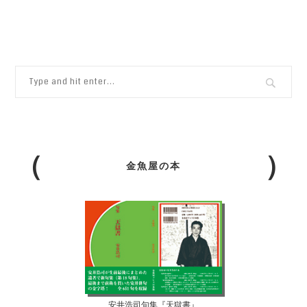
金魚屋の本
安井浩司句集『天獄書』