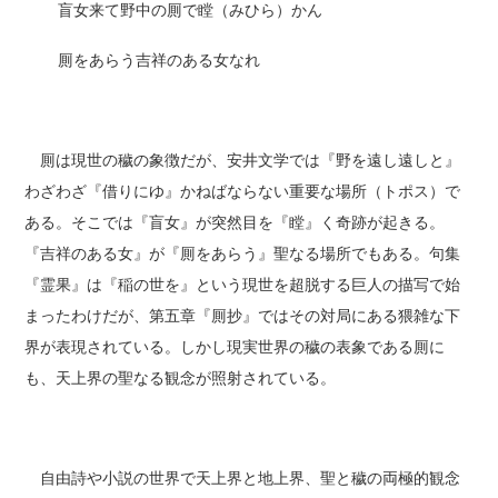
盲女来て野中の厠で瞠（みひら）かん
厠をあらう吉祥のある女なれ
厠は現世の穢の象徴だが、安井文学では『野を遠し遠しと』
わざわざ『借りにゆ』かねばならない重要な場所（トポス）で
ある。そこでは『盲女』が突然目を『瞠』く奇跡が起きる。
『吉祥のある女』が『厠をあらう』聖なる場所でもある。句集
『霊果』は『稲の世を』という現世を超脱する巨人の描写で始
まったわけだが、第五章『厠抄』ではその対局にある猥雑な下
界が表現されている。しかし現実世界の穢の表象である厠に
も、天上界の聖なる観念が照射されている。
自由詩や小説の世界で天上界と地上界、聖と穢の両極的観念