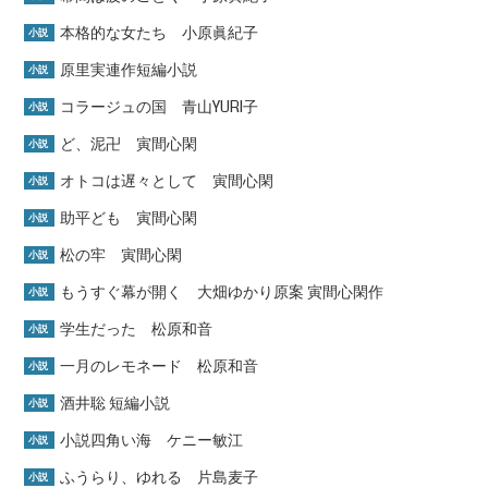
本格的な女たち 小原眞紀子
小説
原里実連作短編小説
小説
コラージュの国 青山YURI子
小説
ど、泥卍 寅間心閑
小説
オトコは遅々として 寅間心閑
小説
助平ども 寅間心閑
小説
松の牢 寅間心閑
小説
もうすぐ幕が開く 大畑ゆかり原案 寅間心閑作
小説
学生だった 松原和音
小説
一月のレモネード 松原和音
小説
酒井聡 短編小説
小説
小説四角い海 ケニー敏江
小説
ふうらり、ゆれる 片島麦子
小説