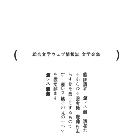
総合文学ウェブ情報誌 文学金魚
金魚屋プレス日本版代表 齋藤都
。
私達の
故郷は
日本語で
す
。
金魚屋プ
レ
ス
日本版は
、
日本語で
書か
れ
る
あ
ら
ゆ
る
文学の
方向を
見極め
、
私達の
精神の
行く
末を
照
ら
す
光り
を
見出そ
う
と
す
る
も
の
で
す
。
金魚屋プ
レ
ス
日本版は
そ
の
光り
の
す
べ
て
を
広義の
文学と
呼び
ま
す