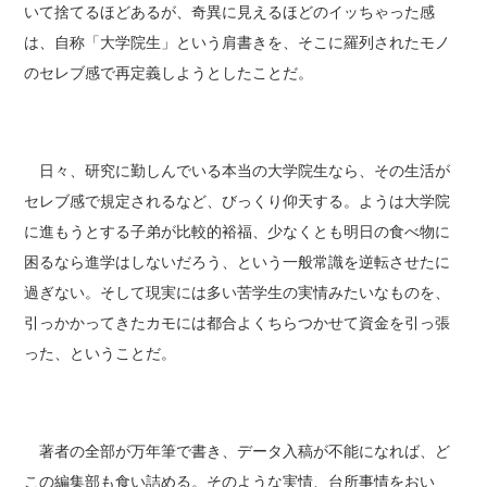
いて捨てるほどあるが、奇異に見えるほどのイッちゃった感
は、自称「大学院生」という肩書きを、そこに羅列されたモノ
のセレブ感で再定義しようとしたことだ。
日々、研究に勤しんでいる本当の大学院生なら、その生活が
セレブ感で規定されるなど、びっくり仰天する。ようは大学院
に進もうとする子弟が比較的裕福、少なくとも明日の食べ物に
困るなら進学はしないだろう、という一般常識を逆転させたに
過ぎない。そして現実には多い苦学生の実情みたいなものを、
引っかかってきたカモには都合よくちらつかせて資金を引っ張
った、ということだ。
著者の全部が万年筆で書き、データ入稿が不能になれば、ど
この編集部も食い詰める。そのような実情、台所事情をおい