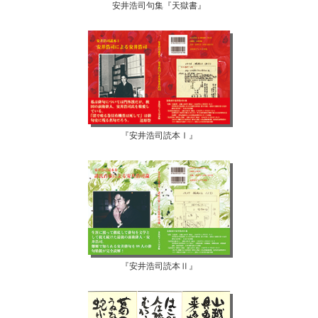
安井浩司句集『天獄書』
『安井浩司読本Ⅰ』
『安井浩司読本Ⅱ』