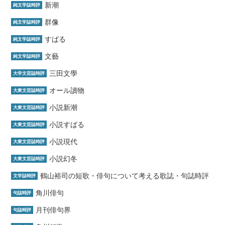
新潮
純文学誌時評
群像
純文学誌時評
すばる
純文学誌時評
文藝
純文学誌時評
三田文學
大学文芸誌時評
オール讀物
大衆文芸誌時評
小説新潮
大衆文芸誌時評
小説すばる
大衆文芸誌時評
小説現代
大衆文芸誌時評
小説幻冬
大衆文芸誌時評
鶴山裕司の短歌・俳句について考える歌誌・句誌時評
文学誌時評
角川俳句
句誌時評
月刊俳句界
句誌時評