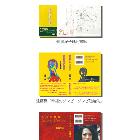
小原眞紀子既刊書籍
遠藤徹『幸福のゾンビ ゾンビ短編集』