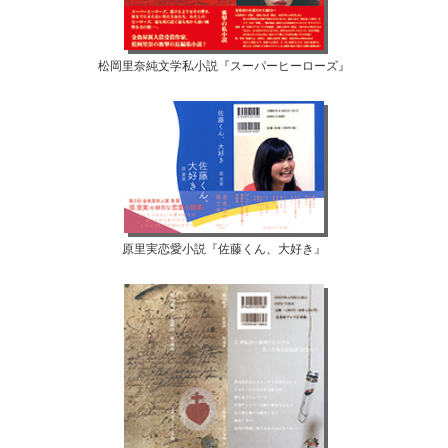
松岡里奈純文学私小説『スーパーヒーローズ』
原里実恋愛小説『佐藤くん、大好き』