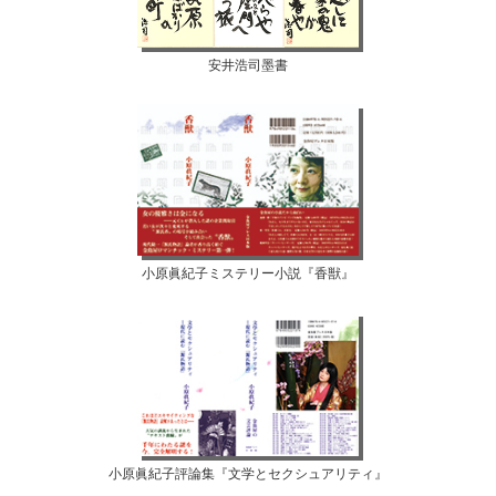
安井浩司墨書
小原眞紀子ミステリー小説『香獣』
小原眞紀子評論集『文学とセクシュアリティ』