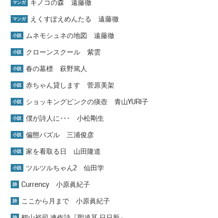
キノコの森 遠藤徹
マンガ
えくすぽえめんたる 遠藤徹
マンガ
ムネモシュネの地図 遠藤徹
小説
クローンスクール 紫雲
小説
春の墓標 萩野篤人
小説
赤ちゃん貸します 菅原美架
小説
ショッキングピンクの痰壺 青山YURI子
小説
僕が詩人に･･･ 小松剛生
小説
偏態パズル 三浦俊彦
小説
家を看取る日 山田隆道
小説
ツルツルちゃん2 仙田学
小説
Currency 小原眞紀子
詩
ここから月まで 小原眞紀子
詩
鶴山裕司 連作詩『聖遠耳 日日新』
詩