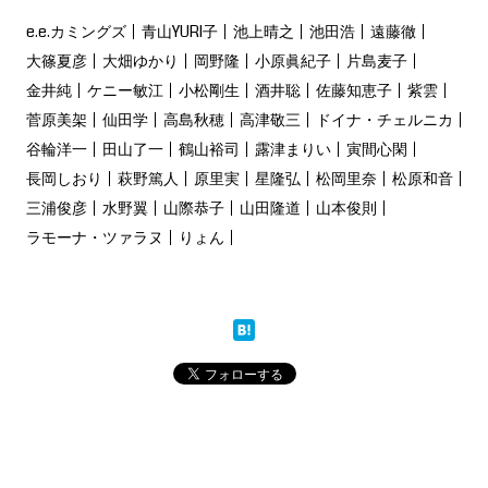
e.e.カミングズ
青山YURI子
池上晴之
池田浩
遠藤徹
大篠夏彦
大畑ゆかり
岡野隆
小原眞紀子
片島麦子
金井純
ケニー敏江
小松剛生
酒井聡
佐藤知恵子
紫雲
菅原美架
仙田学
高島秋穂
高津敬三
ドイナ・チェルニカ
谷輪洋一
田山了一
鶴山裕司
露津まりい
寅間心閑
長岡しおり
萩野篤人
原里実
星隆弘
松岡里奈
松原和音
三浦俊彦
水野翼
山際恭子
山田隆道
山本俊則
ラモーナ・ツァラヌ
りょん