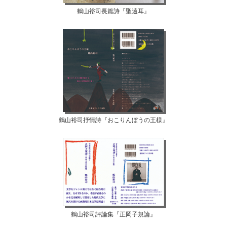
鶴山裕司長篇詩『聖遠耳』
鶴山裕司抒情詩『おこりんぼうの王様』
鶴山裕司評論集『正岡子規論』