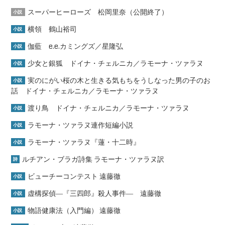
スーパーヒーローズ 松岡里奈（公開終了）
小説
横領 鶴山裕司
小説
伽藍 e.e.カミングズ／星隆弘
小説
少女と銀狐 ドイナ・チェルニカ／ラモーナ・ツァラヌ
小説
実のにがい桜の木と生きる気もちをうしなった男の子のお
小説
話 ドイナ・チェルニカ／ラモーナ・ツァラヌ
渡り鳥 ドイナ・チェルニカ／ラモーナ・ツァラヌ
小説
ラモーナ・ツァラヌ連作短編小説
小説
ラモーナ・ツァラヌ『蓮・十二時』
小説
ルチアン・ブラガ詩集 ラモーナ・ツァラヌ訳
詩
ビューチーコンテスト 遠藤徹
小説
虚構探偵―『三四郎』殺人事件― 遠藤徹
小説
物語健康法（入門編） 遠藤徹
小説