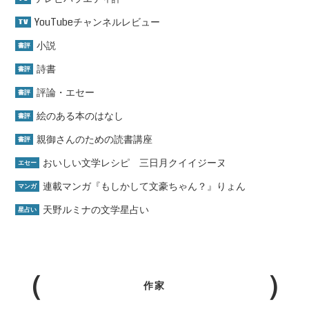
YouTubeチャンネルレビュー
TV
小説
書評
詩書
書評
評論・エセー
書評
絵のある本のはなし
書評
親御さんのための読書講座
書評
おいしい文学レシピ 三日月クイイジーヌ
エセー
連載マンガ『もしかして文豪ちゃん？』りょん
マンガ
天野ルミナの文学星占い
星占い
作家