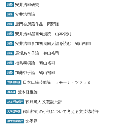
安井浩司研究
詩論
安井浩司論
詩論
唐門会所蔵作品 岡野隆
詩論
安井浩司墨書句漫読 山本俊則
詩論
安井浩司参加初期同人誌を読む 鶴山裕司
詩論
馬場あき子論 鶴山裕司
詩論
福島泰樹論 鶴山裕司
詩論
加藤郁乎論 鶴山裕司
詩論
日本伝統芸能論 ラモーナ・ツァラヌ
古典芸能論
荒木経惟論
写真論
萩野篤人 文芸誌批評
純文学誌時評
鶴山裕司の小説について考える文芸誌時評
文学誌時評
文學界
純文学誌時評