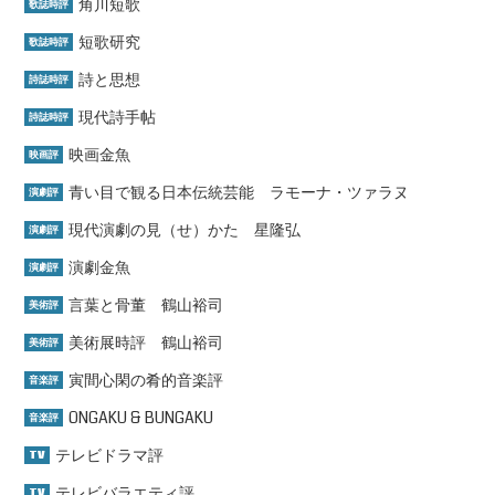
角川短歌
歌誌時評
短歌研究
歌誌時評
詩と思想
詩誌時評
現代詩手帖
詩誌時評
映画金魚
映画評
青い目で観る日本伝統芸能 ラモーナ・ツァラヌ
演劇評
現代演劇の見（せ）かた 星隆弘
演劇評
演劇金魚
演劇評
言葉と骨董 鶴山裕司
美術評
美術展時評 鶴山裕司
美術評
寅間心閑の肴的音楽評
音楽評
ONGAKU & BUNGAKU
音楽評
テレビドラマ評
TV
テレビバラエティ評
TV