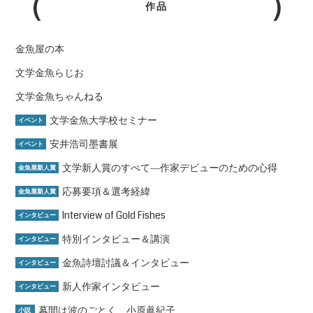
作品
金魚屋の本
文学金魚らじお
文学金魚ちゃんねる
文学金魚大学校セミナー
イベント
安井浩司墨書展
イベント
文学新人賞のすべて―作家デビューのための心得
金魚屋新人賞
応募要項＆選考経緯
金魚屋新人賞
Interview of Gold Fishes
インタビュー
特別インタビュー＆講演
インタビュー
金魚詩壇討議＆インタビュー
インタビュー
新人作家インタビュー
インタビュー
幕間は波のごとく 小原眞紀子
小説