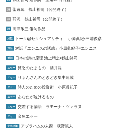
聖遠耳 鶴山裕司（公開終了）
詩
羽沢 鶴山裕司（公開終了）
詩
高津敬三 俳句作品
詩
トーク@セクシュアリティ― 小原眞紀×三浦俊彦
対話
対話『エンニスの誘惑』小原眞紀子×エンニス
対話
日本の詩の原理 池上晴之×鶴山裕司
対話
貧乏のたまもの 酒井聡
エセー
りょんさんのときどき集中連載
エセー
詩人のための投資術 小原眞紀子
エセー
あなたが泣けるもの
エセー
交差する物語 ラモーナ・ツァラヌ
エセー
金魚エセー
エセー
アブラハムの末裔 萩野篤人
文芸評論