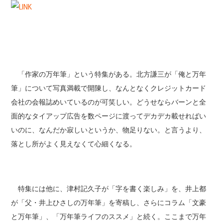
「作家の万年筆」という特集がある。北方謙三が「俺と万年
筆」について写真満載で開陳し、なんとなくクレジットカード
会社の会報誌めいているのが可笑しい。どうせならバーンと全
面的なタイアップ広告を数ページに渡ってデカデカ載せればい
いのに、なんだか寂しいというか、物足りない。と言うより、
落とし所がよく見えなくて心細くなる。
特集には他に、津村記久子が「字を書く楽しみ」を、井上都
が「父・井上ひさしの万年筆」を寄稿し、さらにコラム「文豪
と万年筆」、「万年筆ライフのススメ」と続く。ここまで万年