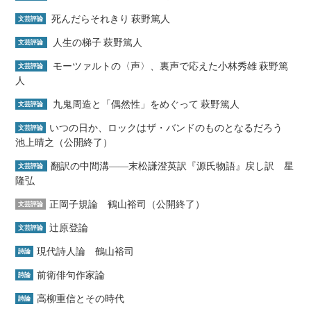
死んだらそれきり 萩野篤人
文芸評論
人生の梯子 萩野篤人
文芸評論
モーツァルトの〈声〉、裏声で応えた小林秀雄 萩野篤
文芸評論
人
九鬼周造と「偶然性」をめぐって 萩野篤人
文芸評論
いつの日か、ロックはザ・バンドのものとなるだろう
文芸評論
池上晴之（公開終了）
翻訳の中間溝――末松謙澄英訳『源氏物語』戻し訳 星
文芸評論
隆弘
正岡子規論 鶴山裕司（公開終了）
文芸評論
辻原登論
文芸評論
現代詩人論 鶴山裕司
詩論
前衛俳句作家論
詩論
高柳重信とその時代
詩論