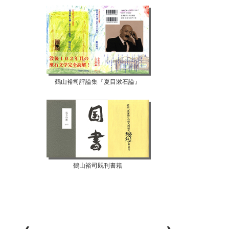
鶴山裕司評論集『夏目漱石論』
鶴山裕司既刊書籍