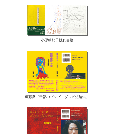
小原眞紀子既刊書籍
遠藤徹『幸福のゾンビ ゾンビ短編集』