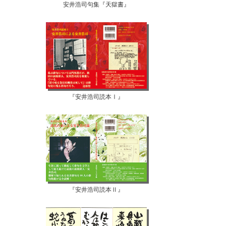
安井浩司句集『天獄書』
『安井浩司読本Ⅰ』
『安井浩司読本Ⅱ』