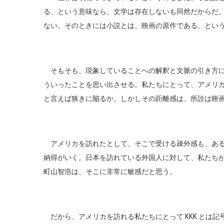
る、という意味なら、文学は存在しないも同然だからだ
ない。そのときには小説とは、映画の原作である、とい
そもそも、現象していることへの解釈と文脈の引き方に
ういったことを思い出させる。私たちにとって、アメリ
と言えば狭きに陥るか。しかしその距離感は、所詮は映
アメリカを訪れたとして、そこで受ける疎外感も、ある
納得がいく。日本を訪れている外国人に対して、私たち
町山智浩は、そこに非常に敏感だと思う。
だから、アメリカを訪れる私たちにとって KKK とは