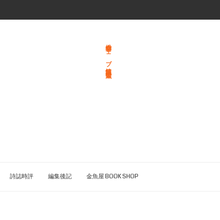
総合文学ウェブ情報誌 文学金魚
詩誌時評
編集後記
金魚屋 BOOK SHOP