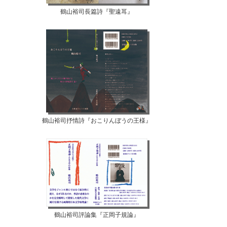
鶴山裕司長篇詩『聖遠耳』
鶴山裕司抒情詩『おこりんぼうの王様』
鶴山裕司評論集『正岡子規論』