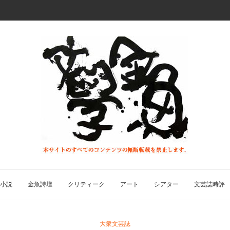
小説
金魚詩壇
クリティーク
アート
シアター
文芸誌時評
大衆文芸誌