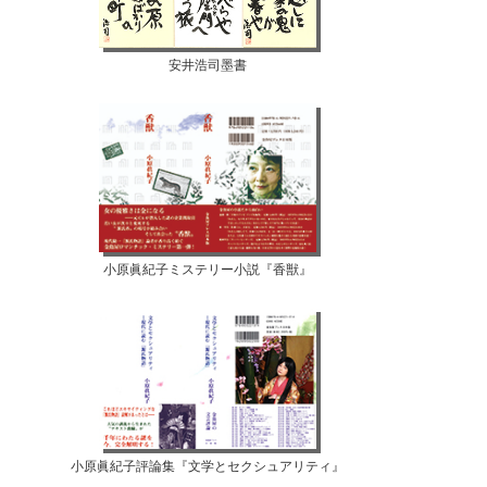
安井浩司墨書
小原眞紀子ミステリー小説『香獣』
小原眞紀子評論集『文学とセクシュアリティ』