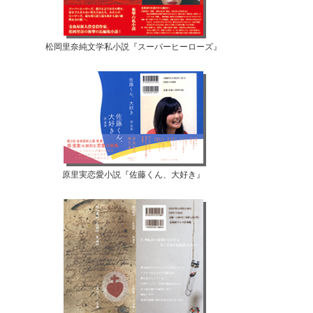
松岡里奈純文学私小説『スーパーヒーローズ』
原里実恋愛小説『佐藤くん、大好き』