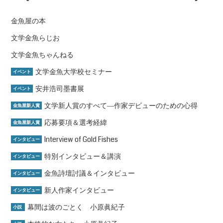
金魚屋の本
文学金魚らじお
文学金魚ちゃんねる
文学金魚大学校セミナー
イベント
安井浩司墨書展
イベント
文学新人賞のすべて―作家デビューのための心得
金魚屋新人賞
応募要項＆選考経緯
金魚屋新人賞
Interview of Gold Fishes
インタビュー
特別インタビュー＆講演
インタビュー
金魚詩壇討議＆インタビュー
インタビュー
新人作家インタビュー
インタビュー
幕間は波のごとく 小原眞紀子
小説