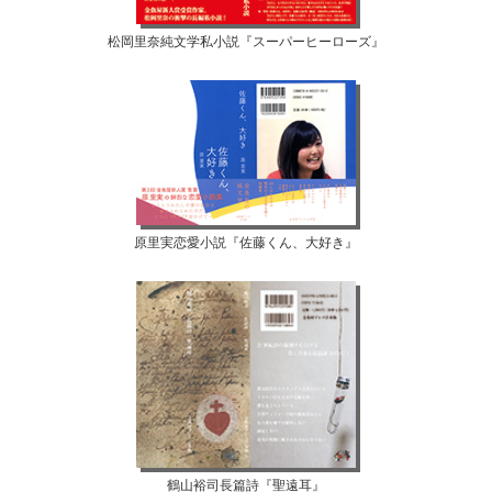
松岡里奈純文学私小説『スーパーヒーローズ』
原里実恋愛小説『佐藤くん、大好き』
鶴山裕司長篇詩『聖遠耳』