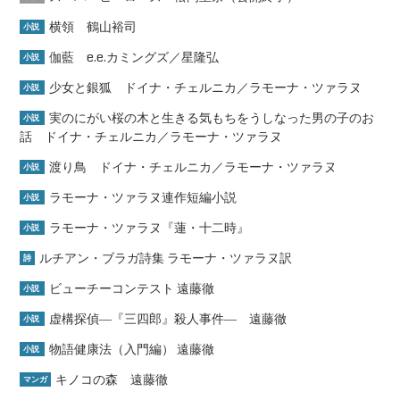
横領 鶴山裕司
小説
伽藍 e.e.カミングズ／星隆弘
小説
少女と銀狐 ドイナ・チェルニカ／ラモーナ・ツァラヌ
小説
実のにがい桜の木と生きる気もちをうしなった男の子のお
小説
話 ドイナ・チェルニカ／ラモーナ・ツァラヌ
渡り鳥 ドイナ・チェルニカ／ラモーナ・ツァラヌ
小説
ラモーナ・ツァラヌ連作短編小説
小説
ラモーナ・ツァラヌ『蓮・十二時』
小説
ルチアン・ブラガ詩集 ラモーナ・ツァラヌ訳
詩
ビューチーコンテスト 遠藤徹
小説
虚構探偵―『三四郎』殺人事件― 遠藤徹
小説
物語健康法（入門編） 遠藤徹
小説
キノコの森 遠藤徹
マンガ