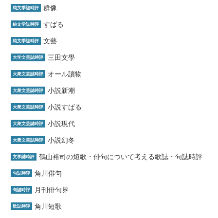
群像
純文学誌時評
すばる
純文学誌時評
文藝
純文学誌時評
三田文學
大学文芸誌時評
オール讀物
大衆文芸誌時評
小説新潮
大衆文芸誌時評
小説すばる
大衆文芸誌時評
小説現代
大衆文芸誌時評
小説幻冬
大衆文芸誌時評
鶴山裕司の短歌・俳句について考える歌誌・句誌時評
文学誌時評
角川俳句
句誌時評
月刊俳句界
句誌時評
角川短歌
歌誌時評