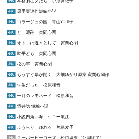
本格的な女たち 小原眞紀子
小説
原里実連作短編小説
小説
コラージュの国 青山YURI子
小説
ど、泥卍 寅間心閑
小説
オトコは遅々として 寅間心閑
小説
助平ども 寅間心閑
小説
松の牢 寅間心閑
小説
もうすぐ幕が開く 大畑ゆかり原案 寅間心閑作
小説
学生だった 松原和音
小説
一月のレモネード 松原和音
小説
酒井聡 短編小説
小説
小説四角い海 ケニー敏江
小説
ふうらり、ゆれる 片島麦子
小説
スーパーヒーローズ 松岡里奈（公開終了）
小説