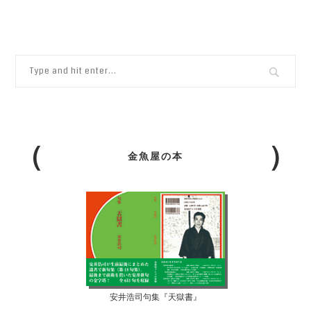
金魚屋の本
安井浩司句集『天獄書』