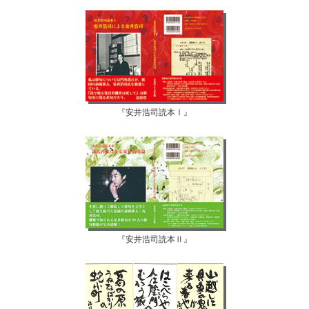
『安井浩司読本Ⅰ』
『安井浩司読本Ⅱ』