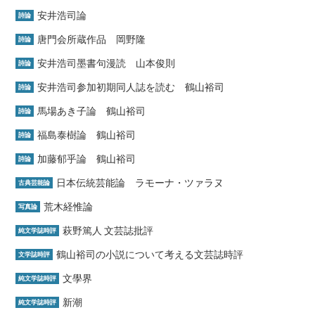
安井浩司論
詩論
唐門会所蔵作品 岡野隆
詩論
安井浩司墨書句漫読 山本俊則
詩論
安井浩司参加初期同人誌を読む 鶴山裕司
詩論
馬場あき子論 鶴山裕司
詩論
福島泰樹論 鶴山裕司
詩論
加藤郁乎論 鶴山裕司
詩論
日本伝統芸能論 ラモーナ・ツァラヌ
古典芸能論
荒木経惟論
写真論
萩野篤人 文芸誌批評
純文学誌時評
鶴山裕司の小説について考える文芸誌時評
文学誌時評
文學界
純文学誌時評
新潮
純文学誌時評