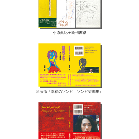
小原眞紀子既刊書籍
遠藤徹『幸福のゾンビ ゾンビ短編集』