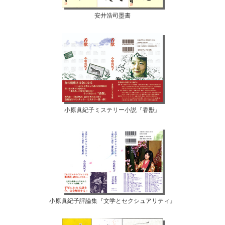
安井浩司墨書
小原眞紀子ミステリー小説『香獣』
小原眞紀子評論集『文学とセクシュアリティ』