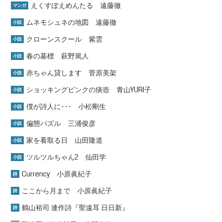
えくすぽえめんたる 遠藤徹
マンガ
ムネモシュネの地図 遠藤徹
小説
クローンスクール 紫雲
小説
春の墓標 萩野篤人
小説
赤ちゃん貸します 菅原美架
小説
ショッキングピンクの痰壺 青山YURI子
小説
僕が詩人に･･･ 小松剛生
小説
偏態パズル 三浦俊彦
小説
家を看取る日 山田隆道
小説
ツルツルちゃん2 仙田学
小説
Currency 小原眞紀子
詩
ここから月まで 小原眞紀子
詩
鶴山裕司 連作詩『聖遠耳 日日新』
詩