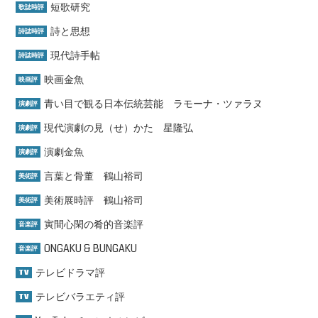
短歌研究
歌誌時評
詩と思想
詩誌時評
現代詩手帖
詩誌時評
映画金魚
映画評
青い目で観る日本伝統芸能 ラモーナ・ツァラヌ
演劇評
現代演劇の見（せ）かた 星隆弘
演劇評
演劇金魚
演劇評
言葉と骨董 鶴山裕司
美術評
美術展時評 鶴山裕司
美術評
寅間心閑の肴的音楽評
音楽評
ONGAKU & BUNGAKU
音楽評
テレビドラマ評
TV
テレビバラエティ評
TV