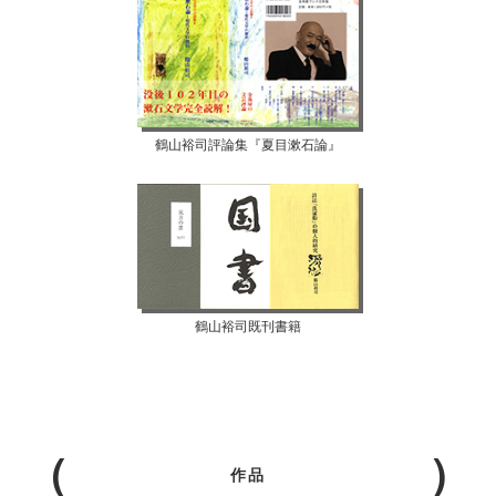
鶴山裕司評論集『夏目漱石論』
鶴山裕司既刊書籍
作品