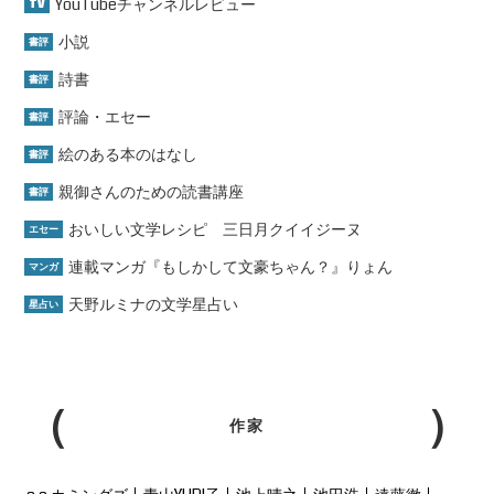
YouTubeチャンネルレビュー
TV
小説
書評
詩書
書評
評論・エセー
書評
絵のある本のはなし
書評
親御さんのための読書講座
書評
おいしい文学レシピ 三日月クイイジーヌ
エセー
連載マンガ『もしかして文豪ちゃん？』りょん
マンガ
天野ルミナの文学星占い
星占い
作家