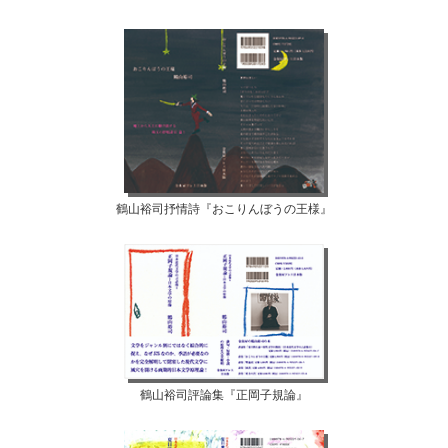
鶴山裕司抒情詩『おこりんぼうの王様』
鶴山裕司評論集『正岡子規論』