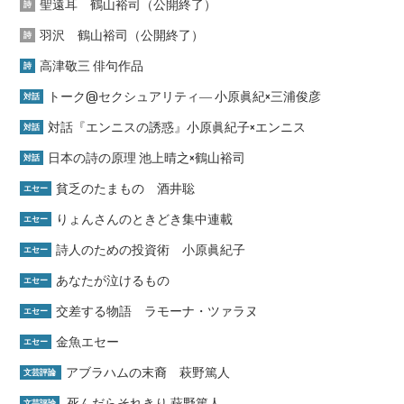
聖遠耳 鶴山裕司（公開終了）
詩
羽沢 鶴山裕司（公開終了）
詩
高津敬三 俳句作品
詩
トーク@セクシュアリティ― 小原眞紀×三浦俊彦
対話
対話『エンニスの誘惑』小原眞紀子×エンニス
対話
日本の詩の原理 池上晴之×鶴山裕司
対話
貧乏のたまもの 酒井聡
エセー
りょんさんのときどき集中連載
エセー
詩人のための投資術 小原眞紀子
エセー
あなたが泣けるもの
エセー
交差する物語 ラモーナ・ツァラヌ
エセー
金魚エセー
エセー
アブラハムの末裔 萩野篤人
文芸評論
死んだらそれきり 萩野篤人
文芸評論