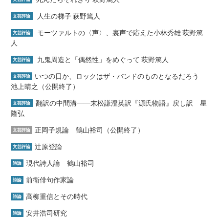
人生の梯子 萩野篤人
文芸評論
モーツァルトの〈声〉、裏声で応えた小林秀雄 萩野篤
文芸評論
人
九鬼周造と「偶然性」をめぐって 萩野篤人
文芸評論
いつの日か、ロックはザ・バンドのものとなるだろう
文芸評論
池上晴之（公開終了）
翻訳の中間溝――末松謙澄英訳『源氏物語』戻し訳 星
文芸評論
隆弘
正岡子規論 鶴山裕司（公開終了）
文芸評論
辻原登論
文芸評論
現代詩人論 鶴山裕司
詩論
前衛俳句作家論
詩論
高柳重信とその時代
詩論
安井浩司研究
詩論