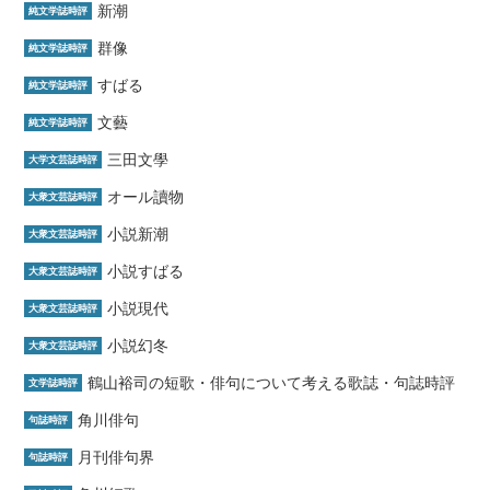
新潮
純文学誌時評
群像
純文学誌時評
すばる
純文学誌時評
文藝
純文学誌時評
三田文學
大学文芸誌時評
オール讀物
大衆文芸誌時評
小説新潮
大衆文芸誌時評
小説すばる
大衆文芸誌時評
小説現代
大衆文芸誌時評
小説幻冬
大衆文芸誌時評
鶴山裕司の短歌・俳句について考える歌誌・句誌時評
文学誌時評
角川俳句
句誌時評
月刊俳句界
句誌時評