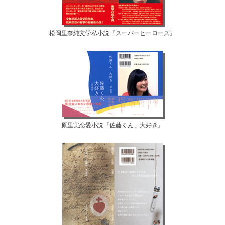
松岡里奈純文学私小説『スーパーヒーローズ』
原里実恋愛小説『佐藤くん、大好き』