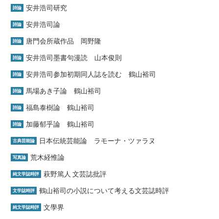
安井浩司研究
詩論
安井浩司論
詩論
唐門会所蔵作品 岡野隆
詩論
安井浩司墨書句漫読 山本俊則
詩論
安井浩司参加初期同人誌を読む 鶴山裕司
詩論
馬場あき子論 鶴山裕司
詩論
福島泰樹論 鶴山裕司
詩論
加藤郁乎論 鶴山裕司
詩論
日本伝統芸能論 ラモーナ・ツァラヌ
古典芸能論
荒木経惟論
写真論
萩野篤人 文芸誌批評
純文学誌時評
鶴山裕司の小説について考える文芸誌時評
文学誌時評
文學界
純文学誌時評