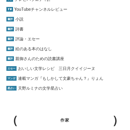
YouTubeチャンネルレビュー
TV
小説
書評
詩書
書評
評論・エセー
書評
絵のある本のはなし
書評
親御さんのための読書講座
書評
おいしい文学レシピ 三日月クイイジーヌ
エセー
連載マンガ『もしかして文豪ちゃん？』りょん
マンガ
天野ルミナの文学星占い
星占い
作家