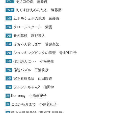
キノコの森 遠藤徹
マンガ
えくすぽえめんたる 遠藤徹
マンガ
ムネモシュネの地図 遠藤徹
小説
クローンスクール 紫雲
小説
春の墓標 萩野篤人
小説
赤ちゃん貸します 菅原美架
小説
ショッキングピンクの痰壺 青山YURI子
小説
僕が詩人に･･･ 小松剛生
小説
偏態パズル 三浦俊彦
小説
家を看取る日 山田隆道
小説
ツルツルちゃん2 仙田学
小説
Currency 小原眞紀子
詩
ここから月まで 小原眞紀子
詩
鶴山裕司 連作詩『聖遠耳 日日新』
詩