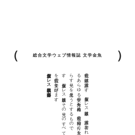
総合文学ウェブ情報誌 文学金魚
金魚屋プレス日本版代表 齋藤都
。
私達の
故郷は
日本語で
す
。
金魚屋プ
レ
ス
日本版は
、
日本語で
書か
れ
る
あ
ら
ゆ
る
文学の
方向を
見極め
、
私達の
精神の
行く
末を
照
ら
す
光り
を
見出そ
う
と
す
る
も
の
で
す
。
金魚屋プ
レ
ス
日本版は
そ
の
光り
の
す
べ
て
を
広義の
文学と
呼び
ま
す