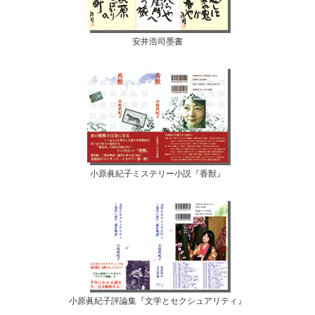
安井浩司墨書
小原眞紀子ミステリー小説『香獣』
小原眞紀子評論集『文学とセクシュアリティ』