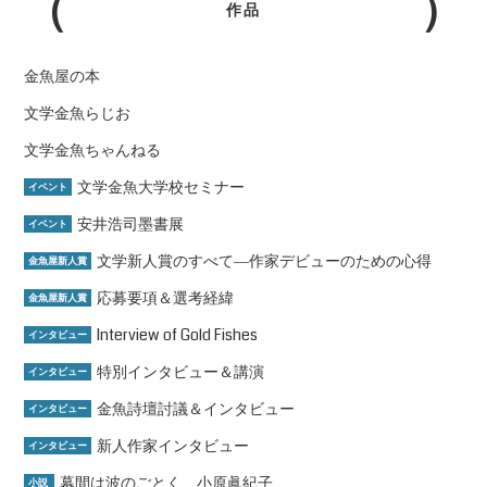
作品
金魚屋の本
文学金魚らじお
文学金魚ちゃんねる
文学金魚大学校セミナー
イベント
安井浩司墨書展
イベント
文学新人賞のすべて―作家デビューのための心得
金魚屋新人賞
応募要項＆選考経緯
金魚屋新人賞
Interview of Gold Fishes
インタビュー
特別インタビュー＆講演
インタビュー
金魚詩壇討議＆インタビュー
インタビュー
新人作家インタビュー
インタビュー
幕間は波のごとく 小原眞紀子
小説