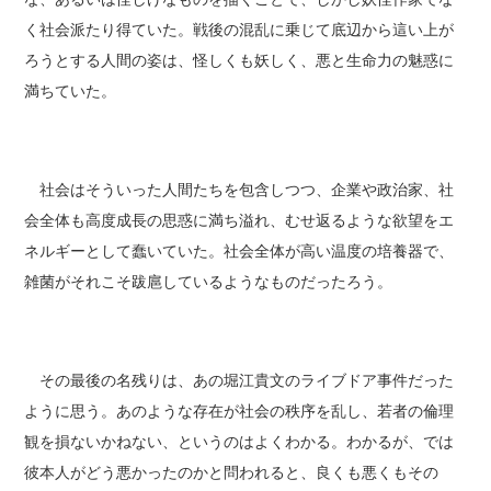
く社会派たり得ていた。戦後の混乱に乗じて底辺から這い上が
ろうとする人間の姿は、怪しくも妖しく、悪と生命力の魅惑に
満ちていた。
社会はそういった人間たちを包含しつつ、企業や政治家、社
会全体も高度成長の思惑に満ち溢れ、むせ返るような欲望をエ
ネルギーとして蠢いていた。社会全体が高い温度の培養器で、
雑菌がそれこそ跋扈しているようなものだったろう。
その最後の名残りは、あの堀江貴文のライブドア事件だった
ように思う。あのような存在が社会の秩序を乱し、若者の倫理
観を損ないかねない、というのはよくわかる。わかるが、では
彼本人がどう悪かったのかと問われると、良くも悪くもその