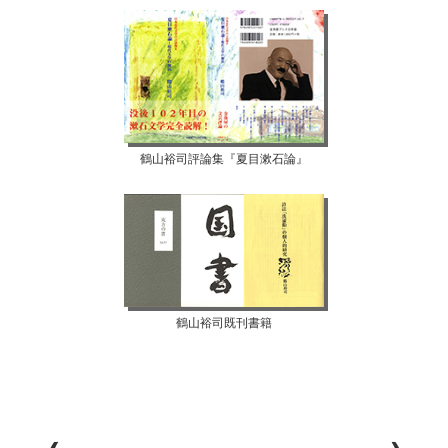
鶴山裕司評論集『夏目漱石論』
鶴山裕司既刊書籍