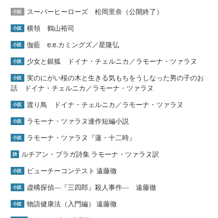
スーパーヒーローズ 松岡里奈（公開終了）
小説
横領 鶴山裕司
小説
伽藍 e.e.カミングズ／星隆弘
小説
少女と銀狐 ドイナ・チェルニカ／ラモーナ・ツァラヌ
小説
実のにがい桜の木と生きる気もちをうしなった男の子のお
小説
話 ドイナ・チェルニカ／ラモーナ・ツァラヌ
渡り鳥 ドイナ・チェルニカ／ラモーナ・ツァラヌ
小説
ラモーナ・ツァラヌ連作短編小説
小説
ラモーナ・ツァラヌ『蓮・十二時』
小説
ルチアン・ブラガ詩集 ラモーナ・ツァラヌ訳
詩
ビューチーコンテスト 遠藤徹
小説
虚構探偵―『三四郎』殺人事件― 遠藤徹
小説
物語健康法（入門編） 遠藤徹
小説