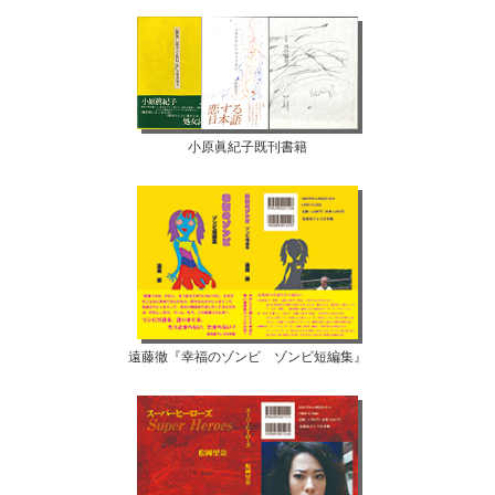
小原眞紀子既刊書籍
遠藤徹『幸福のゾンビ ゾンビ短編集』