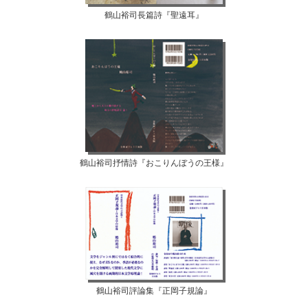
鶴山裕司長篇詩『聖遠耳』
鶴山裕司抒情詩『おこりんぼうの王様』
鶴山裕司評論集『正岡子規論』