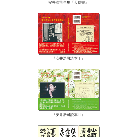
安井浩司句集『天獄書』
『安井浩司読本Ⅰ』
『安井浩司読本Ⅱ』