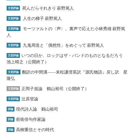
死んだらそれきり 萩野篤人
文芸評論
人生の梯子 萩野篤人
文芸評論
モーツァルトの〈声〉、裏声で応えた小林秀雄 萩野篤
文芸評論
人
九鬼周造と「偶然性」をめぐって 萩野篤人
文芸評論
いつの日か、ロックはザ・バンドのものとなるだろう
文芸評論
池上晴之（公開終了）
翻訳の中間溝――末松謙澄英訳『源氏物語』戻し訳 星
文芸評論
隆弘
正岡子規論 鶴山裕司（公開終了）
文芸評論
辻原登論
文芸評論
現代詩人論 鶴山裕司
詩論
前衛俳句作家論
詩論
高柳重信とその時代
詩論