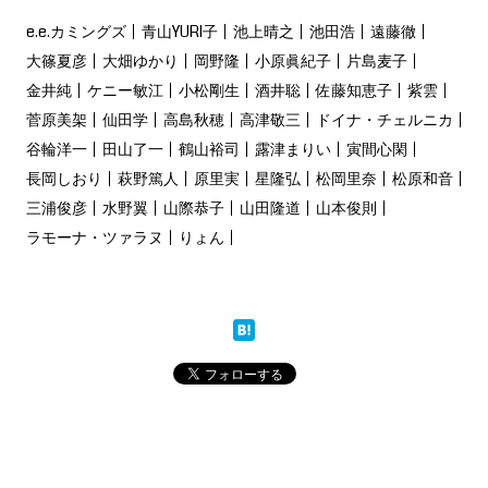
e.e.カミングズ
青山YURI子
池上晴之
池田浩
遠藤徹
大篠夏彦
大畑ゆかり
岡野隆
小原眞紀子
片島麦子
金井純
ケニー敏江
小松剛生
酒井聡
佐藤知恵子
紫雲
菅原美架
仙田学
高島秋穂
高津敬三
ドイナ・チェルニカ
谷輪洋一
田山了一
鶴山裕司
露津まりい
寅間心閑
長岡しおり
萩野篤人
原里実
星隆弘
松岡里奈
松原和音
三浦俊彦
水野翼
山際恭子
山田隆道
山本俊則
ラモーナ・ツァラヌ
りょん