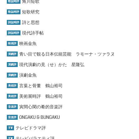
角川短歌
歌誌時評
短歌研究
歌誌時評
詩と思想
詩誌時評
現代詩手帖
詩誌時評
映画金魚
映画評
青い目で観る日本伝統芸能 ラモーナ・ツァラヌ
演劇評
現代演劇の見（せ）かた 星隆弘
演劇評
演劇金魚
演劇評
言葉と骨董 鶴山裕司
美術評
美術展時評 鶴山裕司
美術評
寅間心閑の肴的音楽評
音楽評
ONGAKU & BUNGAKU
音楽評
テレビドラマ評
TV
テレビバラエティ評
TV