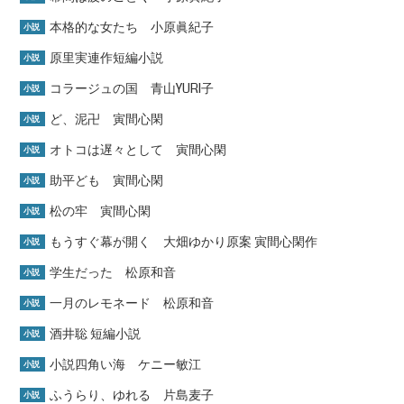
本格的な女たち 小原眞紀子
小説
原里実連作短編小説
小説
コラージュの国 青山YURI子
小説
ど、泥卍 寅間心閑
小説
オトコは遅々として 寅間心閑
小説
助平ども 寅間心閑
小説
松の牢 寅間心閑
小説
もうすぐ幕が開く 大畑ゆかり原案 寅間心閑作
小説
学生だった 松原和音
小説
一月のレモネード 松原和音
小説
酒井聡 短編小説
小説
小説四角い海 ケニー敏江
小説
ふうらり、ゆれる 片島麦子
小説