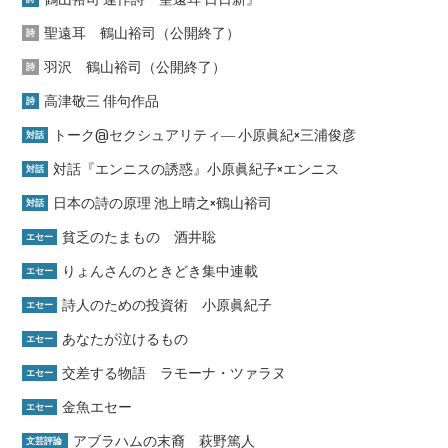
聖遠耳 鶴山裕司（公開終了）
詩
羽沢 鶴山裕司（公開終了）
詩
高津敬三 俳句作品
詩
トーク@セクシュアリティ― 小原眞紀×三浦俊彦
対話
対話『エンニスの誘惑』小原眞紀子×エンニス
対話
日本の詩の原理 池上晴之×鶴山裕司
対話
貧乏のたまもの 酒井聡
エセー
りょんさんのときどき集中連載
エセー
詩人のための投資術 小原眞紀子
エセー
あなたが泣けるもの
エセー
交差する物語 ラモーナ・ツァラヌ
エセー
金魚エセー
エセー
アブラハムの末裔 萩野篤人
文芸評論